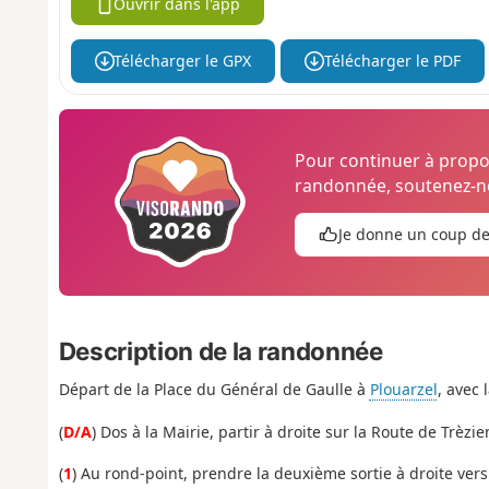
Ouvrir dans l'app
Télécharger le GPX
Télécharger le PDF
Pour continuer à prop
randonnée, soutenez-no
Je donne un coup d
Description de la randonnée
Départ de la Place du Général de Gaulle à
Plouarzel
, avec 
(
D/A
) Dos à la Mairie, partir à droite sur la Route de Trèzie
(
1
) Au rond-point, prendre la deuxième sortie à droite vers