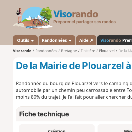
V
i
s
o
r
a
Outils
Randonnées
Aide ↗
Viso
rando
Pre
n
Visorando
Randonnées
Bretagne
Finistère
Plouarzel
De la Ma
d
o
De la Mairie de Plouarzel 
Randonnée du bourg de Plouarzel vers le camping de P
automobile par un chemin peu carrossable entre Toul
moins 80% du trajet. Je l'ai fait pour aller chercher 
Fiche technique
Création
Mis