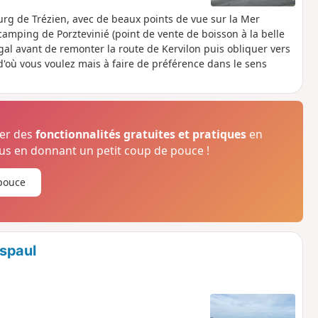
urg de Trézien, avec de beaux points de vue sur la Mer
camping de Porztevinié (point de vente de boisson à la belle
égal avant de remonter la route de Kervilon puis obliquer vers
d'où vous voulez mais à faire de préférence dans le sens
ser des
fonctionnalités gratuites et pratiques
en
s en donnant un petit coup de pouce !
pouce
rspaul