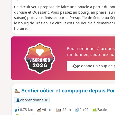
Ce circuit vous propose de faire une boucle à partir du bo
d'Iroise et Ouessant. Vous passez au bourg, au phare, au 
saison) puis vous finissez par la Presqu'Île de Seigle ou S
le bourg de Trézien. Ce circuit est une boucle à démarrer 
horaire.
Pour continuer à propo
randonnée, soutenez-nou
Je donne un coup de 
Sentier côtier et campagne depuis Po
Visorandonneur
6,73 km
+61 m
-55 m
2h 05
Facile