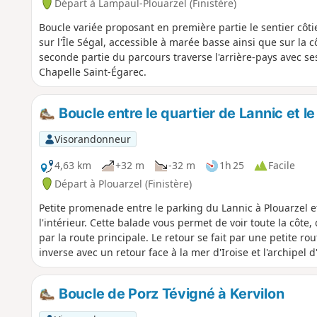
Départ à Lampaul-Plouarzel (Finistère)
Boucle variée proposant en première partie le sentier côti
sur l'Île Ségal, accessible à marée basse ainsi que sur la c
seconde partie du parcours traverse l'arrière-pays avec ses
Chapelle Saint-Égarec.
Boucle entre le quartier de Lannic et 
Visorandonneur
4,63 km
+32 m
-32 m
1h 25
Facile
Départ à Plouarzel (Finistère)
Petite promenade entre le parking du Lannic à Plouarzel e
l'intérieur. Cette balade vous permet de voir toute la côte
par la route principale. Le retour se fait par une petite ro
inverse avec un retour face à la mer d'Iroise et l'archipel 
Boucle de Porz Tévigné à Kervilon