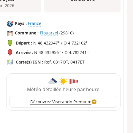
uin 2026
–
Pays :
France
Commune :
Plouarzel
(29810)
Départ :
N 48.432947° / O 4.732102°
Arrivée :
N 48.435956° / O 4.782241°
Carte(s) IGN :
Ref. 0317OT, 0417ET
Météo détaillée heure par heure
Découvrez Visorando Premium