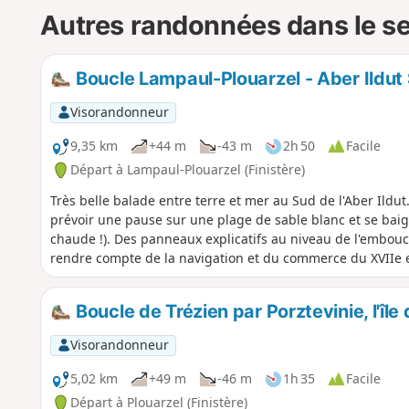
Autres randonnées dans le s
Boucle Lampaul-Plouarzel - Aber Ildut
Visorandonneur
9,35 km
+44 m
-43 m
2h 50
Facile
Départ à Lampaul-Plouarzel (Finistère)
Très belle balade entre terre et mer au Sud de l'Aber Ildut.
prévoir une pause sur une plage de sable blanc et se bai
chaude !). Des panneaux explicatifs au niveau de l'embouc
rendre compte de la navigation et du commerce du XVIIe et
Boucle de Trézien par Porztevinie, l'île 
Visorandonneur
5,02 km
+49 m
-46 m
1h 35
Facile
Départ à Plouarzel (Finistère)