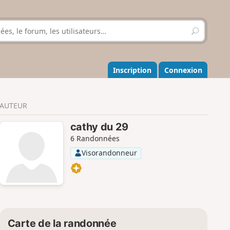
R
e
c
h
e
Inscription
Connexion
r
c
h
AUTEUR
e
r
cathy du 29
6 Randonnées
Visorandonneur
Carte de la randonnée