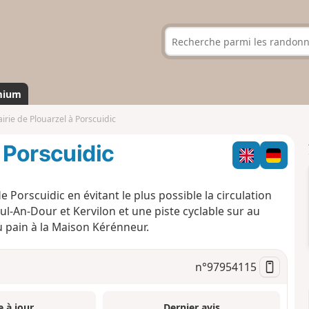
mium
irie de Plouarzel à Porscuidic
à Porscuidic
orscuidic en évitant le plus possible la circulation
-An-Dour et Kervilon et une piste cyclable sur au
du pain à la Maison Kérénneur.
n°
97954115
e à jour
Dernier avis