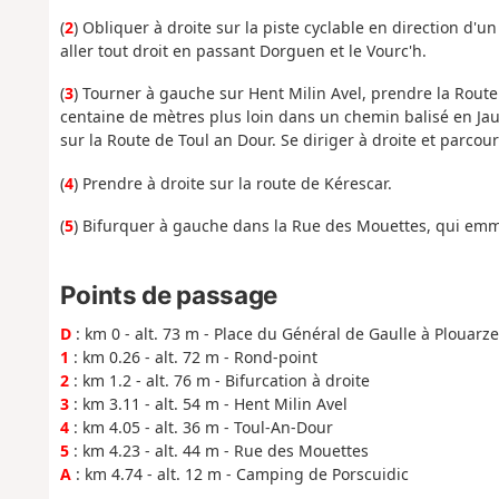
(
2
) Obliquer à droite sur la piste cyclable en direction d'un
aller tout droit en passant Dorguen et le Vourc'h.
(
3
) Tourner à gauche sur Hent Milin Avel, prendre la Route
centaine de mètres plus loin dans un chemin balisé en Jau
sur la Route de Toul an Dour. Se diriger à droite et parcou
(
4
) Prendre à droite sur la route de Kérescar.
(
5
) Bifurquer à gauche dans la Rue des Mouettes, qui em
Points de passage
D
: km 0 - alt. 73 m - Place du Général de Gaulle à Plouarze
1
: km 0.26 - alt. 72 m - Rond-point
2
: km 1.2 - alt. 76 m - Bifurcation à droite
3
: km 3.11 - alt. 54 m - Hent Milin Avel
4
: km 4.05 - alt. 36 m - Toul-An-Dour
5
: km 4.23 - alt. 44 m - Rue des Mouettes
A
: km 4.74 - alt. 12 m - Camping de Porscuidic