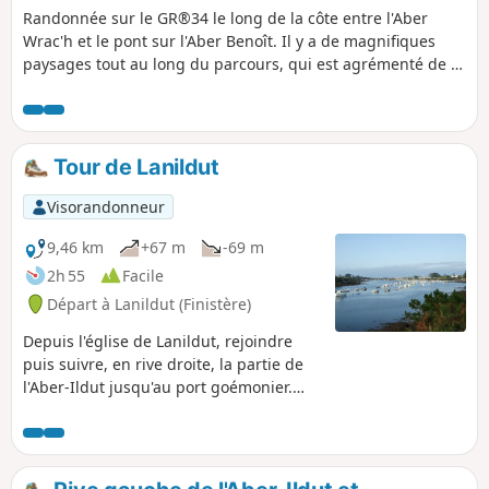
Randonnée sur le GR®34 le long de la côte entre l'Aber
Wrac'h et le pont sur l'Aber Benoît. Il y a de magnifiques
paysages tout au long du parcours, qui est agrémenté de la
présence de nombreux oiseaux. Sur la route, il est possible
de faire des étapes gourmandes.
Tour de Lanildut
Visorandonneur
9,46 km
+67 m
-69 m
2h 55
Facile
Départ à Lanildut (Finistère)
Depuis l'église de Lanildut, rejoindre
puis suivre, en rive droite, la partie de
l'Aber-Ildut jusqu'au port goémonier.
Prolonger par le sentier côtier où l'on
découvre une des anciennes carrières
de granite de la région. Après le petit
port de Melon, sillonner la campagne