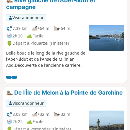
Rive gauche de l'Aber-Ildut et
par des petites routes et chemins à la
campagne
découverte d'une chapelle, d'un dolmen
et de deux menhirs dans le même
Visorandonneur
champ. Terminer par un autre site de
carrière et une petite chapelle perchée
7,39 km
+64 m
-64 m
sur une butte.
2h 20
Facile
Départ à Plouarzel (Finistère)
Belle boucle le long de la rive gauche de
l'Aber-Ildut et de l'Anse de Milin an
Aod.Découverte de l'ancienne carrière
de granite en bordure de cet aber.
De l'Île de Melon à la Pointe de Garchine
Visorandonneur
8,08 km
+32 m
-32 m
2h 25
Facile
Départ à Porspoder (Finistère)