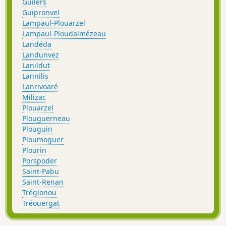
Guilers
Guipronvel
Lampaul-Plouarzel
Lampaul-Ploudalmézeau
Landéda
Landunvez
Lanildut
Lannilis
Lanrivoaré
Milizac
Plouarzel
Plouguerneau
Plouguin
Ploumoguer
Plourin
Porspoder
Saint-Pabu
Saint-Renan
Tréglonou
Tréouergat