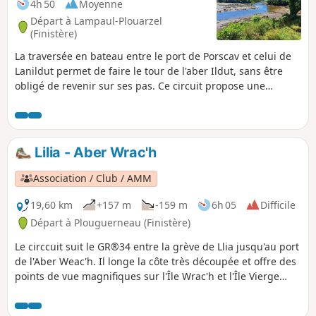
4h 50
Moyenne
Départ à Lampaul-Plouarzel
(Finistère)
La traversée en bateau entre le port de Porscav et celui de
Lanildut permet de faire le tour de l'aber Ildut, sans être
obligé de revenir sur ses pas. Ce circuit propose une
extension au Sud de l'aber, en suivant le sentier côtier
jusqu'à Porspaul avec retour à l'intérieur des terres par
Lampaul Plouarzel, puis de retrouver l'Aber Ildut et de faire
le tour jusqu'au port de Lanildut.
Lilia - Aber Wrac'h
Association / Club / AMM
19,60 km
+157 m
-159 m
6h 05
Difficile
Départ à Plouguerneau (Finistère)
Le circcuit suit le GR®34 entre la grève de Llia jusqu'au port
de l'Aber Weac'h. Il longe la côte très découpée et offre des
points de vue magnifiques sur l'Île Wrac'h et l'Île Vierge
ainsi que sur les phares du même nom. Le circuit ne
présente pas de difficultés particulières ni pour l'orientation