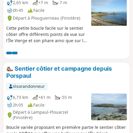
2,65 km
+7 m
-7 m
0h 45
Facile
Départ à Plouguerneau (Finistère)
Cette petite boucle facile sur le sentier
côtier offre différents points de vue sur
l'Île Vierge et son phare ainsi que sur la
côte rocheuse et ses nombreux îlots.
Sentier côtier et campagne depuis
Porspaul
Visorandonneur
6,73 km
+61 m
-55 m
2h 05
Facile
Départ à Lampaul-Plouarzel
(Finistère)
Boucle variée proposant en première partie le sentier côtier