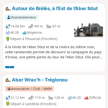
Autour de Brélès, à l'Est de l'Aber Ildut
Visorandonneur
14,08 km
+99 m
-97 m
4h 20
Moyenne
Départ à Plouarzel (Finistère)
À la limite de l'Aber Ildut et de la rivière du même nom,
cette randonnée permet de découvrir la campagne du pays
d'Iroise, une petite partie du tour de l'Aber Ildut. Elle peut
donc être couplée au tour de l'Aber Ildut pour réaliser une
journée dépassant les 25 km.
Aber Wrac'h - Tréglonou
Association / Club / AMM
21,12 km
+119 m
-128 m
6h 20
Difficile
Départ à Landéda (Finistère)