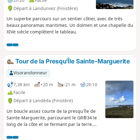
2h 20
Facile
Départ à Landunvez (Finistère)
Un superbe parcours sur un sentier côtier, avec de très
beaux panoramas maritimes. Un dolmen et une chapelle du
XIVe siècle complètent le tableau.
Tour de la Presqu'Île Sainte-Marguerite
Visorandonneur
7,38 km
+20 m
-21 m
2h 10
Facile
Départ à Landéda (Finistère)
Un boucle assez courte de la presqu'île de
Sainte-Marguerite, parcourant le GR®34 le
long de la côte et se fermant par la terre.
Très belle balade de bord de mer, pas de
difficulté majeure, simplement quelques