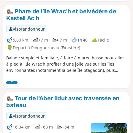
vous terminerez en suivant le sentier
tortueux qui longe l'Aber Ildut pour arriver
Phare de l'île Wrac'h et belvédère de
au port de Lanildut, premier port européen
Kastell Ac'h
pour le déchargement d'algues.
Visorandonneur
5,80 km
+7 m
-7 m
1h 40
Facile
Départ à Plouguerneau (Finistère)
Balade simple et familiale, à faire à marée basse pour aller
à pied à l'Île Wrac'h profiter d'une jolie vue sur les îles
environnantes (notamment la belle Île Stagadon), puis
marcher sur le sentier du littoral pour rejoindre le
belvédère de Kastell Ac'h et sa vue sur l'Île Vierge et son
phare. Très beaux paysages et flore du littoral à apprécier !
Tour de l'Aber Ildut avec traversée en
bateau
Visorandonneur
16,34 km
+68 m
-64 m