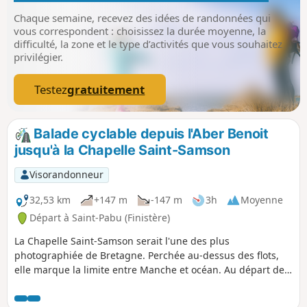
Chaque semaine, recevez des idées de randonnées qui
vous correspondent : choisissez la durée moyenne, la
difficulté, la zone et le type d’activités que vous souhaitez
privilégier.
Testez
gratuitement
Balade cyclable depuis l'Aber Benoit
jusqu'à la Chapelle Saint-Samson
Visorandonneur
32,53 km
+147 m
-147 m
3h
Moyenne
Départ à Saint-Pabu (Finistère)
La Chapelle Saint-Samson serait l'une des plus
photographiée de Bretagne. Perchée au-dessus des flots,
elle marque la limite entre Manche et océan. Au départ de
Saint-Pabu, on la rejoint par des petites routes de
campagne qui sillonnent le plateau Léonard, via Lampaul-