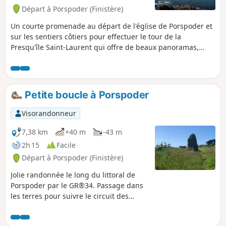
Départ à Porspoder (Finistère)
Un courte promenade au départ de l'église de Porspoder et
sur les sentiers côtiers pour effectuer le tour de la
Presqu'île Saint-Laurent qui offre de beaux panoramas,
quelques buttes rocheuses et un petit menhir.
Petite boucle à Porspoder
Visorandonneur
7,38 km
+40 m
-43 m
2h 15
Facile
Départ à Porspoder (Finistère)
Jolie randonnée le long du littoral de
Porspoder par le GR®34. Passage dans
les terres pour suivre le circuit des
lavoirs et admirer les dolmen et menhir
de Prat Joulou.