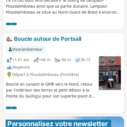
Ce circuit vous fera découvrir le bourg de Lampaul-
Ploudalmézeau ainsi que sa partie dunaire. Lampaul-
Ploudalmézeau se situe au Nord-Ouest de Brest à environ
25 km. Le massif dunaire et sa Plage des Trois Moutons sont
magnifiques.
Boucle autour de Portsall
Visorandonneur
11,01 km
+46 m
-46 m
3h 15
Moyenne
Départ à Ploudalmézeau (Finistère)
Boucle en suivant le GR® vers le Nord, retour
par l'intérieur des terres et petit détour à la
Pointe du Guilligui pour son superbe point de
vue sur le port de Portsall.
Personnalisez votre newsletter 