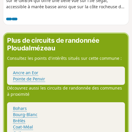
sur le GR®34 qui offre une belle vue sur l'Île Ségal,
accessible à marée basse ainsi que sur la côte rocheuse de
la Mer d'Iroise. La seconde partie du parcours traverse
l'arrière-pays avec ses maisons de granit. Petite halte finale
à la Chapelle Saint-Égarec.
Plus de circuits de randonnée
Ploudalmézeau
Consultez les points d'intérêts situés sur cette commune :
Ancre an Eor
Pointe de Penvir
Découvrez aussi les circuits de randonnée des communes
à proximité
Bohars
Bourg-Blanc
Brélès
Coat-Méal