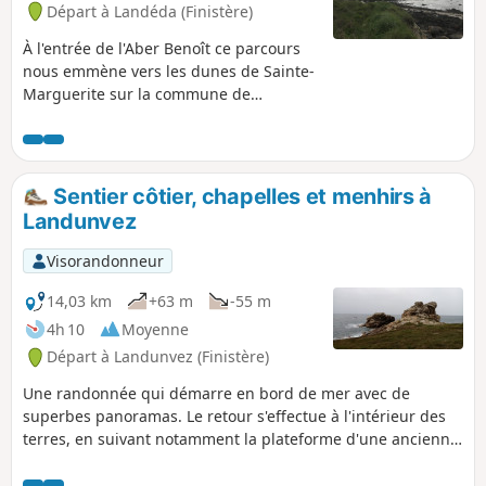
Départ à Landéda (Finistère)
À l'entrée de l'Aber Benoît ce parcours
nous emmène vers les dunes de Sainte-
Marguerite sur la commune de
Landéda. Les dunes offrent un cadre
magnifique, ce que les surfers ont
compris. La profondeur de l'anse de
Broennou permet un contraste de
Sentier côtier, chapelles et menhirs à
couleurs entre l'eau et le ciel, si
Landunvez
toutefois le temps le permet.
Visorandonneur
14,03 km
+63 m
-55 m
4h 10
Moyenne
Départ à Landunvez (Finistère)
Une randonnée qui démarre en bord de mer avec de
superbes panoramas. Le retour s'effectue à l'intérieur des
terres, en suivant notamment la plateforme d'une ancienne
voie ferrée.