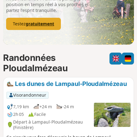
p
position en temps réel à vos proches et
partez l’esprit tranquille.
Testez
gratuitement
Randonnées
Ploudalmézeau
Les dunes de Lampaul-Ploudalmézeau
Visorandonneur
7,19 km
+24 m
-24 m
2h 05
Facile
Départ à Lampaul-Ploudalmézeau
(Finistère)