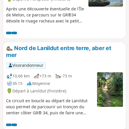
Après une découverte éventuelle de l'Île
de Melon, ce parcours sur le GR®34
dévoile le rivage rocheux avec le petit
port insolite de Mazou jusqu'à la Pointe
de Garchine face au Phare du Four.
Retour par les hameaux typiques de
l'arrière-pays.
Nord de Lanildut entre terre, aber et
mer
Visorandonneur
10,66 km
+73 m
-73 m
3h 15
Moyenne
Départ à Lanildut (Finistère)
Ce circuit en boucle au départ de Lanildut
vous permet de parcourir un tronçon du
sentier côtier GR® 34, puis de faire une
petite escapade dans les terres où la nature
avec ses chemins creux reste préservée et