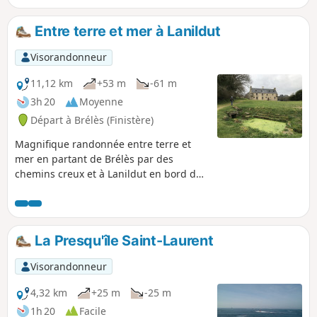
raidillons, notamment du côté des dunes de
la Plage de Sainte-Marguerite.
Entre terre et mer à Lanildut
Visorandonneur
11,12 km
+53 m
-61 m
3h 20
Moyenne
Départ à Brélès (Finistère)
Magnifique randonnée entre terre et
mer en partant de Brélès par des
chemins creux et à Lanildut en bord de
Mer d'Iroise. Retour à Brélès en
longeant l'Aber Ildut.
La Presqu'île Saint-Laurent
Visorandonneur
4,32 km
+25 m
-25 m
1h 20
Facile