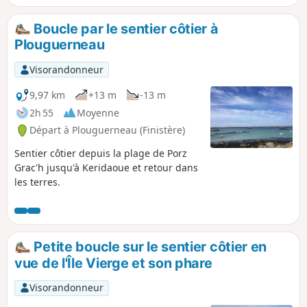
rendre compte de la navigation et du commerce du XVIIe et
XVIIIe siècle.
Boucle par le sentier côtier à
Plouguerneau
Visorandonneur
9,97 km
+13 m
-13 m
2h 55
Moyenne
Départ à Plouguerneau (Finistère)
Sentier côtier depuis la plage de Porz
Grac'h jusqu'à Keridaoue et retour dans
les terres.
Petite boucle sur le sentier côtier en
vue de l'Île Vierge et son phare
Visorandonneur