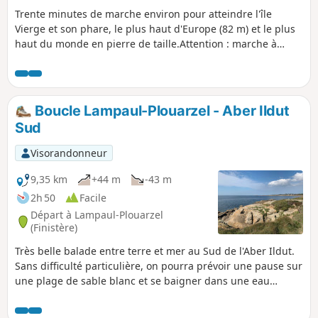
Wrac'h, le plus grand des trois abers de
Trente minutes de marche environ pour atteindre l'île
cette partie de la côte Nord du Finistère.
Vierge et son phare, le plus haut d'Europe (82 m) et le plus
haut du monde en pierre de taille.Attention : marche à
n'effectuer qu'autour de l'heure de basse mer lors des très
grandes marées d'équinoxe (coef. >110). Ne pas
l'entreprendre si brume, brouillard et autres conditions
météo défavorables.Le phare est visitable en moyenne et
Boucle Lampaul-Plouarzel - Aber Ildut
haute saison (voir l'office de tourisme des Abers) autour de
Sud
l'heure de la marée haute.
Visorandonneur
9,35 km
+44 m
-43 m
2h 50
Facile
Départ à Lampaul-Plouarzel
(Finistère)
Très belle balade entre terre et mer au Sud de l'Aber Ildut.
Sans difficulté particulière, on pourra prévoir une pause sur
une plage de sable blanc et se baigner dans une eau
turquoise (pas toujours chaude !). Des panneaux explicatifs
au niveau de l'embouchure de l'Aber Ildut permettent de se