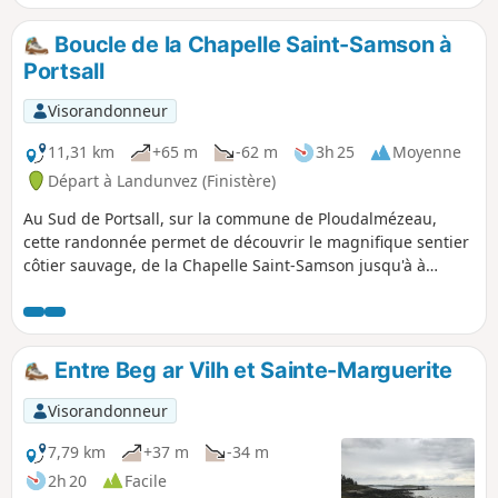
Ploudalmézeau et Ploudalmézeau. On passe deux fois l'anse
de Portsall avant d'entreprendre le chemin du retour via les
Boucle de la Chapelle Saint-Samson à
voies côtières qui suivent le littoral au plus près, jusqu'à
Portsall
revenir à l'Aber Benoit. Bol d'air et eaux limpides garantis.
Visorandonneur
11,31 km
+65 m
-62 m
3h 25
Moyenne
Départ à Landunvez (Finistère)
Au Sud de Portsall, sur la commune de Ploudalmézeau,
cette randonnée permet de découvrir le magnifique sentier
côtier sauvage, de la Chapelle Saint-Samson jusqu'à à
Portsall. De nombreux écueils émergent des flots, c'est ici
que l'Amoco-Cadiz s'est échoué en 1978. Le retour par les
terres permet de rejoindre le point de départ.
Entre Beg ar Vilh et Sainte-Marguerite
Visorandonneur
7,79 km
+37 m
-34 m
2h 20
Facile