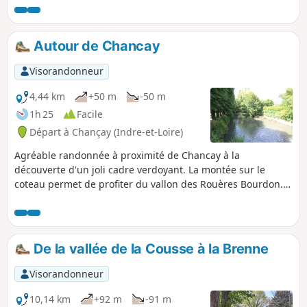
Autour de Chancay
Visorandonneur
4,44 km
+50 m
-50 m
1h 25
Facile
Départ à Chançay (Indre-et-Loire)
Agréable randonnée à proximité de Chancay à la
découverte d'un joli cadre verdoyant. La montée sur le
coteau permet de profiter du vallon des Rouères Bourdon.
Le passage sur le haut des coteaux offre de belles vues sur
la vallée de la Brenne et sur Chancay. La voie verte permet
de suivre, en début et fin de circuit, la Brenne. Agréable
parcours nature à la porte du bourg.
De la vallée de la Cousse à la Brenne
Visorandonneur
10,14 km
+92 m
-91 m