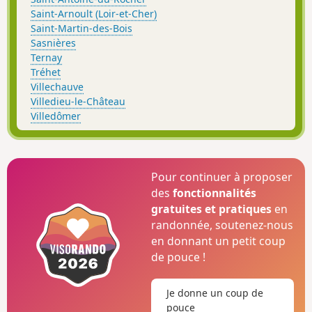
Saint-Arnoult (Loir-et-Cher)
Saint-Martin-des-Bois
Sasnières
Ternay
Tréhet
Villechauve
Villedieu-le-Château
Villedômer
Pour continuer à proposer
des
fonctionnalités
gratuites et pratiques
en
randonnée, soutenez-nous
en donnant un petit coup
de pouce !
Je donne un coup de
pouce