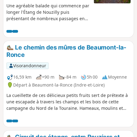
Une agréable balade qui commence par
longer l'Étang de Nouzilly puis
présentant de nombreux passages en
sous-bois.
Le chemin des mûres de Beaumont-la-
Ronce
Visorandonneur
16,59 km
+90 m
-84 m
5h 00
Moyenne
Départ à Beaumont-la-Ronce (Indre-et-Loire)
La cueillette de ces délicieux petits fruits sert de prétexte à
une escapade à travers les champs et les bois de cette
campagne du Nord de la Touraine. Hameaux, moulins et
belles demeures pour finir avec une belle vue sur le village
et son château.
Circuit des étangs, entre Rouziers et