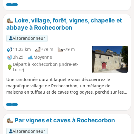
Loire, village, forêt, vignes, chapelle et
abbaye à Rochecorbon
Visorandonneur
11,23 km
+79 m
-79 m
3h 25
Moyenne
Départ à Rochecorbon (Indre-et-
Loire)
Une randonnée durant laquelle vous découvrirez le
magnifique village de Rochecorbon, un mélange de
maisons en tuffeau et de caves troglodytes, perché sur les
bords de la Loire. Découvrez la Chapelle Saint-Georges, une
chapelle troglodyte romane du XIe, ses peintures murales
et sa charpente, ainsi que la merveilleuse Abbaye de
Marmoutier sur la fin du parcours. C'est un trajet sans
Par vignes et caves à Rochecorbon
aucune difficulté, si vous êtes inquiet par la durée, sachez
qu'il existe de nombreux moyens de le raccourcir.
Visorandonneur