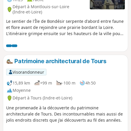
Départ à Montlouis-sur-Loire
(Indre-et-Loire)
Le sentier de l'Île de Bondésir serpente d'abord entre faune
et flore avant de rejoindre une prairie bordant la Loire.
L'itinéraire grimpe ensuite sur les hauteurs de la ville pour
découvrir un quartier chic et profiter de belles vues depuis
le haut de la falaise de craie.
Patrimoine architectural de Tours
Visorandonneur
15,89 km
+99 m
-100 m
4h 50
Moyenne
Départ à Tours (Indre-et-Loire)
Une promenade à la découverte du patrimoine
architecturale de Tours. Des incontournables mais aussi de
jolis endroits discrets que j’ai découverts au fil des années.