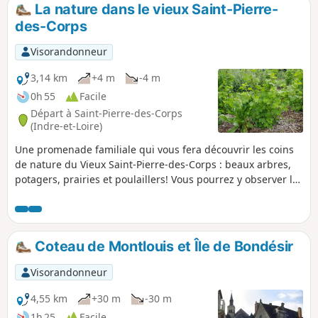
La nature dans le vieux Saint-Pierre-
des-Corps
Visorandonneur
3,14 km
+4 m
-4 m
0h 55
Facile
Départ à Saint-Pierre-des-Corps
(Indre-et-Loire)
Une promenade familiale qui vous fera découvrir les coins
de nature du Vieux Saint-Pierre-des-Corps : beaux arbres,
potagers, prairies et poulaillers! Vous pourrez y observer la
faune et la flore, déguster les fruits et plantes du jardin
comestible et peut être croiser quelques jardiniers prêts à
partager leurs savoirs!
Coteau de Montlouis et Île de Bondésir
Visorandonneur
4,55 km
+30 m
-30 m
1h 25
Facile