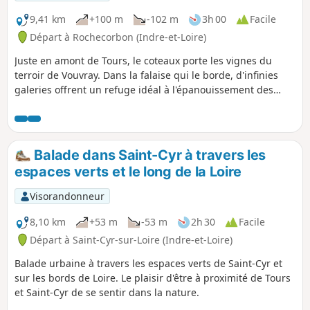
9,41 km
+100 m
-102 m
3h 00
Facile
Départ à Rochecorbon (Indre-et-Loire)
Juste en amont de Tours, le coteaux porte les vignes du
terroir de Vouvray. Dans la falaise qui le borde, d'infinies
galeries offrent un refuge idéal à l'épanouissement des
belles bulles du vin qu'elles abritent. Ce circuit permet de
serpenter entre vignes et caves dans un environnement où
le tuffeau donne à chaque maison un air de palais.
Balade dans Saint-Cyr à travers les
espaces verts et le long de la Loire
Visorandonneur
8,10 km
+53 m
-53 m
2h 30
Facile
Départ à Saint-Cyr-sur-Loire (Indre-et-Loire)
Balade urbaine à travers les espaces verts de Saint-Cyr et
sur les bords de Loire. Le plaisir d'être à proximité de Tours
et Saint-Cyr de se sentir dans la nature.