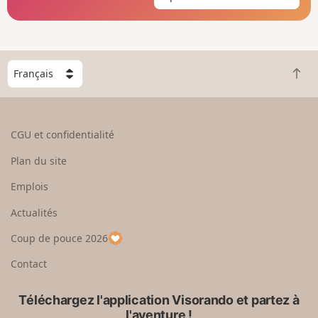
C
R
h
e
o
t
i
o
s
CGU et confidentialité
u
i
r
s
Plan du site
e
s
n
e
Emplois
h
z
Actualités
a
u
u
n
Coup de pouce 2026
t
p
a
Contact
y
s
Téléchargez l'application Visorando et partez à
l'aventure !