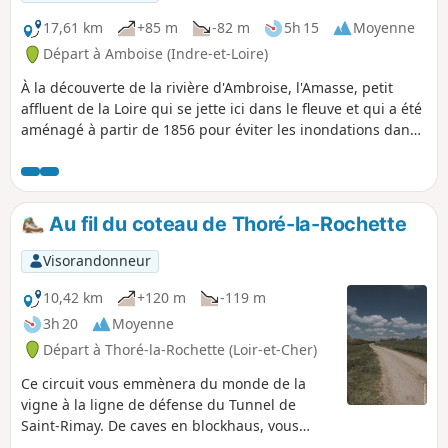
17,61 km
+85 m
-82 m
5h 15
Moyenne
Départ à Amboise (Indre-et-Loire)
À la découverte de la rivière d'Ambroise, l'Amasse, petit
affluent de la Loire qui se jette ici dans le fleuve et qui a été
aménagé à partir de 1856 pour éviter les inondations dans
la ville par fortes crues.
Au fil du coteau de Thoré-la-Rochette
Visorandonneur
10,42 km
+120 m
-119 m
3h 20
Moyenne
Départ à Thoré-la-Rochette (Loir-et-Cher)
Ce circuit vous emmènera du monde de la
vigne à la ligne de défense du Tunnel de
Saint-Rimay. De caves en blockhaus, vous
découvrirez en chemin également deux