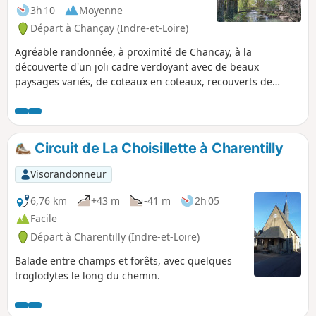
3h 10
Moyenne
Départ à Chançay (Indre-et-Loire)
Agréable randonnée, à proximité de Chancay, à la
découverte d'un joli cadre verdoyant avec de beaux
paysages variés, de coteaux en coteaux, recouverts de
vignes et de bois. Sur la fin du circuit, passage d'un gué et
traversée de la plaine de la Prairie avec des étangs.
Quelques châteaux tourangeaux émaillent le parcours.
Circuit de La Choisillette à Charentilly
Visorandonneur
6,76 km
+43 m
-41 m
2h 05
Facile
Départ à Charentilly (Indre-et-Loire)
Balade entre champs et forêts, avec quelques
troglodytes le long du chemin.