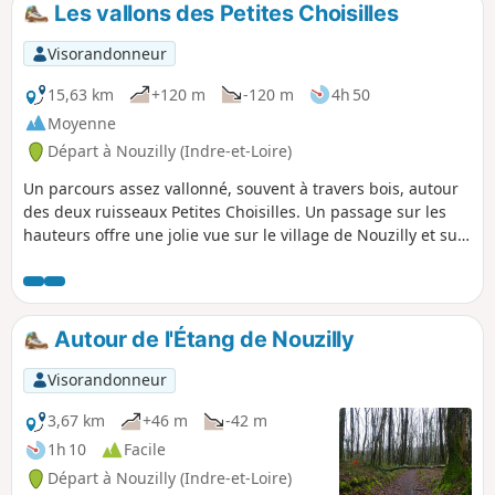
Les vallons des Petites Choisilles
p
Visorandonneur
15,63 km
+120 m
-120 m
4h 50
Moyenne
Départ à Nouzilly (Indre-et-Loire)
Un parcours assez vallonné, souvent à travers bois, autour
des deux ruisseaux Petites Choisilles. Un passage sur les
hauteurs offre une jolie vue sur le village de Nouzilly et sur
ses collines boisées.
Autour de l'Étang de Nouzilly
Visorandonneur
3,67 km
+46 m
-42 m
1h 10
Facile
Départ à Nouzilly (Indre-et-Loire)