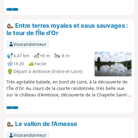
Château Royal, la Maison des Pages,
l'oppidum gallo-romain, Château-
Gaillard, le Clos Lucé, et tout cela en
moins de 2 heures et 1/2.
Entre terres royales et eaux sauvages :
le tour de l'Île d'Or
Visorandonneur
4,47 km
+8 m
-8 m
1h 20
Facile
Départ à Amboise (Indre-et-Loire)
Très agréable balade, en bord de Loire, à la découverte de
l'Île d'Or. Au cours de la courte randonnée, très belle vue
sur le château d'Amboise, découverte de la Chapelle Saint-
Jean, d'une zone de loisirs et de pique-nique, du terrain où
se déroule les reconstitutions historiques des "Soldats de
l'Empire".
Le vallon de l'Amasse
Visorandonneur