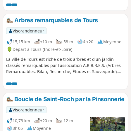
Arbres remarquables de Tours
Visorandonneur
15,15 km
+10 m
-58 m
4h 20
Moyenne
Départ à Tours (Indre-et-Loire)
La ville de Tours est riche de trois arbres et d'un jardin
classés remarquables par l'association A.R.B.R.E.S. (Arbres
Remarquables: Bilan, Recherche, Études et Sauvegarde).
Partez à leur découverte grâce à cette randonnée qui vous
fera aussi découvrir d'autres beaux arbres tourangeaux
ainsi que plusieurs petits et grands jardins publics. La
liaison entre les points de départ et d'arrivée est assurée
Boucle de Saint-Roch par la Pinsonnerie
par le tram.
Visorandonneur
10,73 km
+20 m
-12 m
3h 05
Moyenne