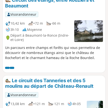
Beaumont
Visorandonneur
10,42 km
+72 m
-66 m
3h 10
Moyenne
Départ à Beaumont-la-Ronce (Indre-
et-Loire)
Un parcours entre champs et forêts qui vous permettra de
découvrir de nombreux étangs ainsi que le château de
Rochefort et le charmant hameau de la Roche Bourdeil.
Le circuit des Tanneries et des 5
moulins au départ de Château-Renault
Visorandonneur
13,08 km
+121 m
-121 m
4h 05