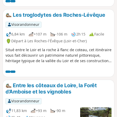
Les troglodytes des Roches-Lévêque
Visorandonneur
6,84 km
+107 m
-106 m
2h 15
Facile
Départ à Les Roches-l'Évêque (Loir-et-Cher)
Situé entre le Loir et la roche à flanc de coteau, cet itinéraire
vous fait découvrir un patrimoine naturel pittoresque,
héritage typique de la vallée du Loir et de ses constructions
troglodytiques.
Entre les côteaux de Loire, la Forêt
d'Amboise et les vignobles
Visorandonneur
11,83 km
+93 m
-90 m