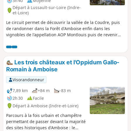
3h 40
Moyenne
Départ à Lussault-sur-Loire (Indre-
et-Loire)
Le circuit permet de découvrir la vallée de la Coudre, puis
de randonner dans la Forêt d'Amboise enfin dans les
vignobles de l'appellation AOP Montlouis puis de revenir
sur l'autre versant de la Coudre.
Les trois châteaux et l'Oppidum Gallo-
Romain à Amboise
Visorandonneur
7,89 km
+84 m
-83 m
2h 30
Facile
Départ à Amboise (Indre-et-Loire)
Parcours à la fois urbain et champêtre
permettant de passer devant la majorité
des sites historiques d'Amboise : le