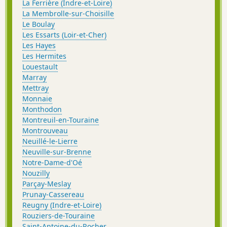
La Ferrière (Indre-et-Loire)
La Membrolle-sur-Choisille
Le Boulay
Les Essarts (Loir-et-Cher)
Les Hayes
Les Hermites
Louestault
Marray
Mettray
Monnaie
Monthodon
Montreuil-en-Touraine
Montrouveau
Neuillé-le-Lierre
Neuville-sur-Brenne
Notre-Dame-d'Oé
Nouzilly
Parçay-Meslay
Prunay-Cassereau
Reugny (Indre-et-Loire)
Rouziers-de-Touraine
Saint-Antoine-du-Rocher