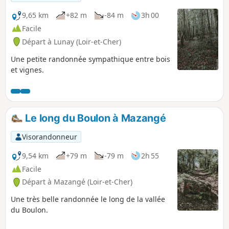
9,65 km
+82 m
-84 m
3h 00
Facile
Départ à Lunay (Loir-et-Cher)
Une petite randonnée sympathique entre bois
et vignes.
Le long du Boulon à Mazangé
Visorandonneur
9,54 km
+79 m
-79 m
2h 55
Facile
Départ à Mazangé (Loir-et-Cher)
Une très belle randonnée le long de la vallée
du Boulon.