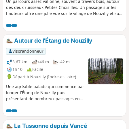
bocagers. Carte et descriptif complet du parcours
Un parcours assez vallonné, souvent à travers bois, autour
disponibles dans le Guide Rando du Perche Sarthois (50
des deux ruisseaux Petites Choisilles. Un passage sur les
circuits). En vente dans les offices de tourisme du Perche
hauteurs offre une jolie vue sur le village de Nouzilly et sur
Sarthois au prix de 10€.
ses collines boisées.
Autour de l'Étang de Nouzilly
Visorandonneur
3,67 km
+46 m
-42 m
1h 10
Facile
Départ à Nouzilly (Indre-et-Loire)
Une agréable balade qui commence par
longer l'Étang de Nouzilly puis
présentant de nombreux passages en
sous-bois.
La Tussonne depuis Vancé