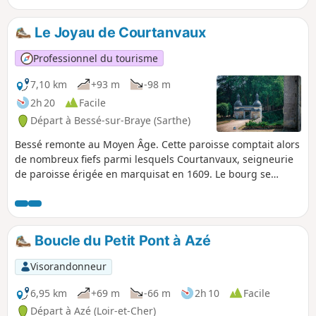
boisé étant accessible au public librement toute l'année,
c'est le point de départ de cette balade qui explore par
Le Joyau de Courtanvaux
ailleurs un joli bocage sur une petite route goudronnée.
Professionnel du tourisme
7,10 km
+93 m
-98 m
2h 20
Facile
Départ à Bessé-sur-Braye (Sarthe)
Bessé remonte au Moyen Âge. Cette paroisse comptait alors
de nombreux fiefs parmi lesquels Courtanvaux, seigneurie
de paroisse érigée en marquisat en 1609. Le bourg se
développa surtout à partir du XVIIIe siècle grâce à
l’implantation de sites pré-industriels, comme en
témoignent la fabrique de coton établie par Elie Savatier en
1735 (à la place d’un ancien site de fabrication d’étamines)
Boucle du Petit Pont à Azé
ou le moulin à papier créé sur le site de la Roche en 1824.
Ce dernier est devenu depuis le principal site industriel de
Visorandonneur
la commune.
6,95 km
+69 m
-66 m
2h 10
Facile
Départ à Azé (Loir-et-Cher)