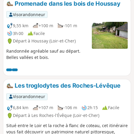
Promenade dans les bois de Houssay
p
Visorandonneur
9,55 km
+100 m
-101 m
3h 00
Facile
Départ à Houssay (Loir-et-Cher)
Randonnée agréable sauf au départ.
Belles vallées et bois.
Les troglodytes des Roches-Lévêque
Visorandonneur
6,84 km
+107 m
-106 m
2h 15
Facile
Départ à Les Roches-l'Évêque (Loir-et-Cher)
Situé entre le Loir et la roche à flanc de coteau, cet itinéraire
vous fait découvrir un patrimoine naturel pittoresque,