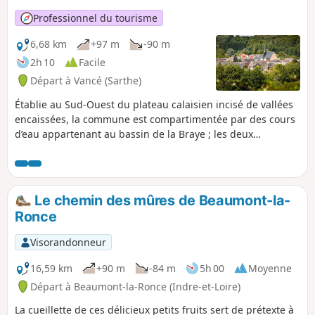
Professionnel du tourisme
6,68 km
+97 m
-90 m
2h 10
Facile
Départ à Vancé (Sarthe)
Établie au Sud-Ouest du plateau calaisien incisé de vallées
encaissées, la commune est compartimentée par des cours
d’eau appartenant au bassin de la Braye ; les deux
principaux sont le Charmançon et le Tusson. Son origine
pourrait remonter à l’époque gallo-romaine mais son
histoire se précise au Moyen Âge grâce à la découverte de
monnaies. Au début du XIXe siècle, après un essor
Le chemin des mûres de Beaumont-la-
démographique important, Vancé concentre un grand
Ronce
nombre d’artisans. Ainsi, on recense dans le bourg en 1810,
treize tisserands, douze professionnels du bâtiment :
Visorandonneur
quatre tailleurs de pierre, un maçon, un charpentier, trois
menuisiers, trois tailleurs de bardeaux et de nombreux
16,59 km
+90 m
-84 m
5h 00
Moyenne
autres artisans liés aux besoins quotidiens.
Départ à Beaumont-la-Ronce (Indre-et-Loire)
La cueillette de ces délicieux petits fruits sert de prétexte à