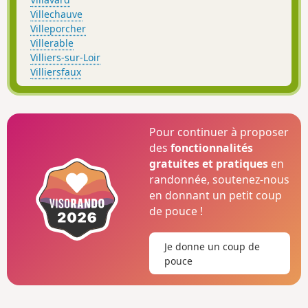
Villechauve
Villeporcher
Villerable
Villiers-sur-Loir
Villiersfaux
Pour continuer à proposer
des
fonctionnalités
gratuites et pratiques
en
randonnée, soutenez-nous
en donnant un petit coup
de pouce !
Je donne un coup de
pouce