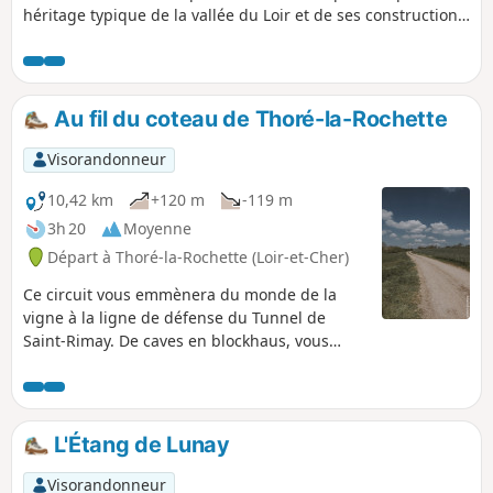
héritage typique de la vallée du Loir et de ses constructions
troglodytiques.
Au fil du coteau de Thoré-la-Rochette
Visorandonneur
10,42 km
+120 m
-119 m
3h 20
Moyenne
Départ à Thoré-la-Rochette (Loir-et-Cher)
Ce circuit vous emmènera du monde de la
vigne à la ligne de défense du Tunnel de
Saint-Rimay. De caves en blockhaus, vous
découvrirez en chemin également deux
chantiers de restauration menés par
l'association Résurgence. Une belle vue sur la
vallée du Loir vous accompagnera sur une
L'Étang de Lunay
grande partie de votre parcours.
Visorandonneur