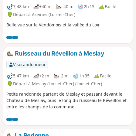
7,48 km
+40 m
-40 m
2h 15
Facile
Départ à Areines (Loir-et-Cher)
Belle vue sur le Vendômois et la vallée du Loir.
Ruisseau du Réveillon à Meslay
Visorandonneur
5,47 km
+2 m
-2 m
1h 35
Facile
Départ à Meslay (Loir-et-Cher) (Loir-et-Cher)
Petite randonnée partant de Meslay et passant devant le
Château de Meslay, puis le long du ruisseau le Réveillon et
entre les champs de la commune
La Redonne