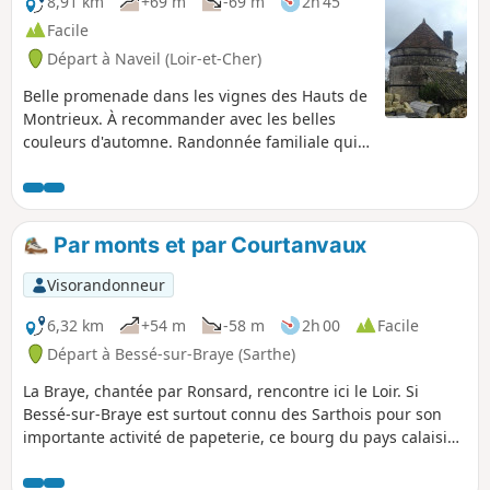
8,91 km
+69 m
-69 m
2h 45
Facile
Départ à Naveil (Loir-et-Cher)
Belle promenade dans les vignes des Hauts de
Montrieux. À recommander avec les belles
couleurs d'automne. Randonnée familiale qui
peut être raccourcie au retour (voir le § Infos
pratiques).
Par monts et par Courtanvaux
Visorandonneur
6,32 km
+54 m
-58 m
2h 00
Facile
Départ à Bessé-sur-Braye (Sarthe)
La Braye, chantée par Ronsard, rencontre ici le Loir. Si
Bessé-sur-Braye est surtout connu des Sarthois pour son
importante activité de papeterie, ce bourg du pays calaisien
abrite aussi un joyau de la Renaissance, le Château de
Courtanvaux qui aurait accueilli Henri IV. Son grand parc