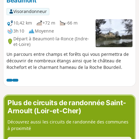
Beaumont
Visorandonneur
10,42 km
+72 m
-66 m
3h 10
Moyenne
Départ à Beaumont-la-Ronce (Indre-
et-Loire)
Un parcours entre champs et forêts qui vous permettra de
découvrir de nombreux étangs ainsi que le château de
Rochefort et le charmant hameau de la Roche Bourdeil.
Plus de circuits de randonnée Saint-
Arnoult (Loir-et-Cher)
Découvrez aussi les circuits de randonnée des communes
à proximité