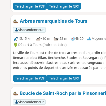
Télécharger le PDF
Télécharger le GPX
Arbres remarquables de Tours
Visorandonneur
15,15 km
+10 m
-58 m
4h 20
Moyenn
Départ à Tours (Indre-et-Loire)
La ville de Tours est riche de trois arbres et d'un jardin c
Remarquables: Bilan, Recherche, Études et Sauvegarde). P
fera aussi découvrir d'autres beaux arbres tourangeaux ain
entre les points de départ et d'arrivée est assurée par le t
Télécharger le PDF
Télécharger le GPX
Boucle de Saint-Roch par la Pinsonner
Visorandonneur