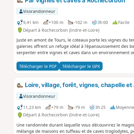
Par vignes et caves à Rochecorbon
Visorandonneur
9,41 km
+100 m
-102 m
3h 00
Facile
Départ à Rochecorbon (Indre-et-Loire)
Juste en amont de Tours, le coteaux porte les vignes du terr
galeries offrent un refuge idéal à l'épanouissement des bel
serpenter entre vignes et caves dans un environnement où
Télécharger le PDF
Télécharger le GPX
Loire, village, forêt, vignes, chapelle
Visorandonneur
11,23 km
+79 m
-79 m
3h 25
Moyenn
Départ à Rochecorbon (Indre-et-Loire)
Une randonnée durant laquelle vous découvrirez le magni
mélange de maisons en tuffeau et de caves troglodytes, pe