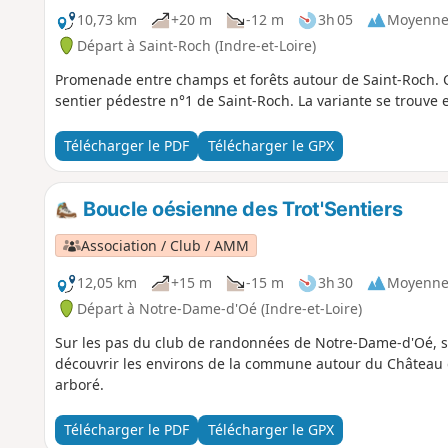
10,73 km
+20 m
-12 m
3h 05
Moyenn
Départ à Saint-Roch (Indre-et-Loire)
Promenade entre champs et forêts autour de Saint-Roch. C
sentier pédestre n°1 de Saint-Roch. La variante se trouve ent
Télécharger le PDF
Télécharger le GPX
Boucle oésienne des Trot'Sentiers
Association / Club / AMM
12,05 km
+15 m
-15 m
3h 30
Moyenn
Départ à Notre-Dame-d'Oé (Indre-et-Loire)
Sur les pas du club de randonnées de Notre-Dame-d'Oé, 
découvrir les environs de la commune autour du Château 
arboré.
Télécharger le PDF
Télécharger le GPX