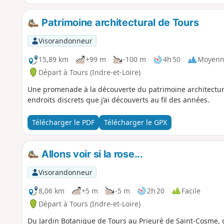
Patrimoine architectural de Tours
Visorandonneur
15,89 km
+99 m
-100 m
4h 50
Moyenn
Départ à Tours (Indre-et-Loire)
Une promenade à la découverte du patrimoine architectura
endroits discrets que j’ai découverts au fil des années.
Télécharger le PDF
Télécharger le GPX
Allons voir si la rose...
Visorandonneur
8,06 km
+5 m
-5 m
2h 20
Facile
Départ à Tours (Indre-et-Loire)
Du Jardin Botanique de Tours au Prieuré de Saint-Cosme, 