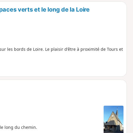
o
a
aces verts et le long de la Loire
i
m
p
ur les bords de Loire. Le plaisir d'être à proximité de Tours et
 le long du chemin.