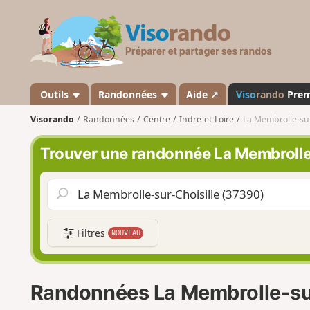
V
i
s
o
r
a
Outils
Randonnées
Aide ↗
Viso
rando
Pre
n
Visorando
Randonnées
Centre
Indre-et-Loire
La Membrolle-sur
d
o
Trouver une randonnée La Membrolle
Filtres
NOUVEAU
Randonnées La Membrolle-sur