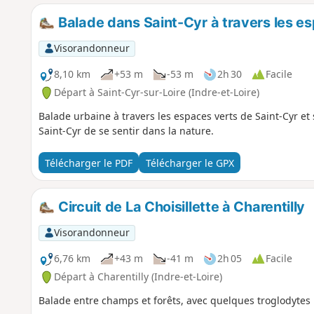
Balade dans Saint-Cyr à travers les esp
Visorandonneur
8,10 km
+53 m
-53 m
2h 30
Facile
Départ à Saint-Cyr-sur-Loire (Indre-et-Loire)
Balade urbaine à travers les espaces verts de Saint-Cyr et s
Saint-Cyr de se sentir dans la nature.
Télécharger le PDF
Télécharger le GPX
Circuit de La Choisillette à Charentilly
Visorandonneur
6,76 km
+43 m
-41 m
2h 05
Facile
Départ à Charentilly (Indre-et-Loire)
Balade entre champs et forêts, avec quelques troglodytes