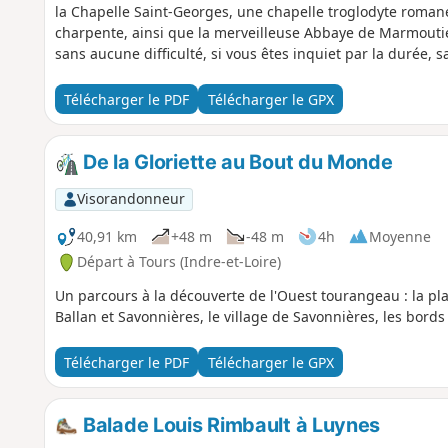
la Chapelle Saint-Georges, une chapelle troglodyte romane
charpente, ainsi que la merveilleuse Abbaye de Marmoutier 
sans aucune difficulté, si vous êtes inquiet par la durée,
le raccourcir.
Télécharger le PDF
Télécharger le GPX
De la Gloriette au Bout du Monde
Visorandonneur
40,91 km
+48 m
-48 m
4h
Moyenne
Départ à Tours (Indre-et-Loire)
Un parcours à la découverte de l'Ouest tourangeau : la pla
Ballan et Savonnières, le village de Savonnières, les bords
Télécharger le PDF
Télécharger le GPX
Balade Louis Rimbault à Luynes