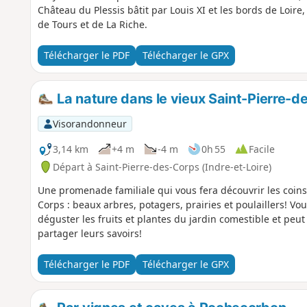
Château du Plessis bâtit par Louis XI et les bords de Loir
de Tours et de La Riche.
Télécharger le PDF
Télécharger le GPX
La nature dans le vieux Saint-Pierre-
Visorandonneur
3,14 km
+4 m
-4 m
0h 55
Facile
Départ à Saint-Pierre-des-Corps (Indre-et-Loire)
Une promenade familiale qui vous fera découvrir les coins
Corps : beaux arbres, potagers, prairies et poulaillers! Vou
déguster les fruits et plantes du jardin comestible et peut
partager leurs savoirs!
Télécharger le PDF
Télécharger le GPX