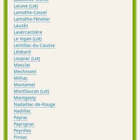
Lacave (Lot)
Lamothe-Cassel
Lamothe-Fénelon
Lauzès
Lavercantière
Le Vigan (Lot)
Lentillac-du-Causse
Léobard
Loupiac (Lot)
Masclat
Mechmont
Milhac
Montamel
Montfaucon (Lot)
Montgesty
Nadaillac-de-Rouge
Nadillac
Payrac
Payrignac
Peyrilles
Pinsac