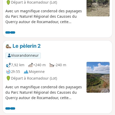
Départ à Rocamadour (Lot)
Avec un magnifique condensé des paysages
du Parc Naturel Régional des Causses du
Quercy autour de Rocamadour, cette
randonnée pénètre dans un site vertigineux,
au cœur d'un pèlerinage millénaire dédié à
la Vierge Marie, haut-lieu de la chrétienté
depuis le Moyen-Age et classé Grand Site
Le pèlerin 2
exceptionnel de la Région Midi-Pyrénées.
Visorandonneur
7,92 km
+240 m
-240 m
2h 55
Moyenne
Départ à Rocamadour (Lot)
Avec un magnifique condensé des paysages
du Parc Naturel Régional des Causses du
Quercy autour de Rocamadour, cette
randonnée pénètre dans un site vertigineux,
au cœur d'un pèlerinage millénaire dédié à
la Vierge Marie, haut-lieu de la chrétienté