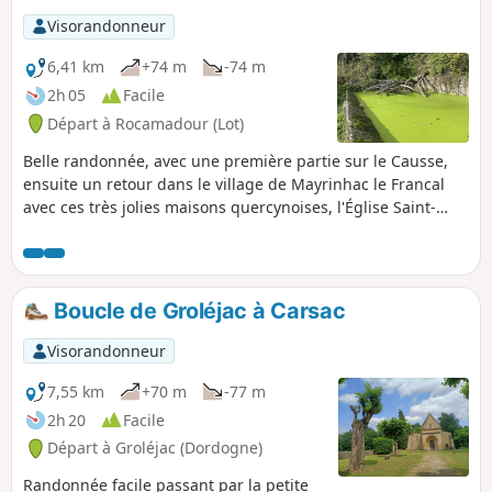
Visorandonneur
6,41 km
+74 m
-74 m
2h 05
Facile
Départ à Rocamadour (Lot)
Belle randonnée, avec une première partie sur le Causse,
ensuite un retour dans le village de Mayrinhac le Francal
avec ces très jolies maisons quercynoises, l'Église Saint-
Martin etc. Ensuite nous allons passer devant la Fontaine
des Fontanelles et revenir au point de départ par un sentier
ombragé.
Boucle de Groléjac à Carsac
Visorandonneur
7,55 km
+70 m
-77 m
2h 20
Facile
Départ à Groléjac (Dordogne)
Randonnée facile passant par la petite