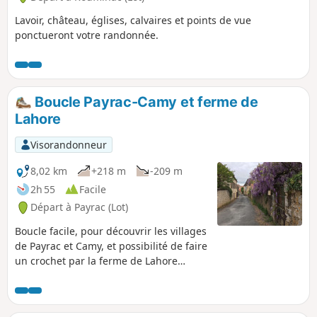
Lavoir, château, églises, calvaires et points de vue
ponctueront votre randonnée.
Boucle Payrac-Camy et ferme de
Lahore
Visorandonneur
8,02 km
+218 m
-209 m
2h 55
Facile
Départ à Payrac (Lot)
Boucle facile, pour découvrir les villages
de Payrac et Camy, et possibilité de faire
un crochet par la ferme de Lahore
(traite des chèvres et vente de
Rocamadour).