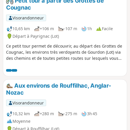
Petit tour à partir des Grottes de
Cougnac
Visorandonneur
10,65 km
+106 m
-107 m
1h
Facile
Départ à Payrignac (Lot)
Ce petit tour permet de découvrir, au départ des Grottes de
Cougnac, les environs très verdoyants de Gourdon (Lot) via
des chemins et de toutes petites routes sur lesquels vous
observerez bâtisses, paysages typiques de cette région
particulière qu'est la Bouriane.
Aux environs de Rouffilhac, Anglar-
Nozac
Visorandonneur
10,32 km
+280 m
-275 m
3h 45
Moyenne
Départ à Rouffilhac (Lot)