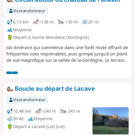
Visorandonneur
6,13 km
+136 m
-139 m
2h 10
Moyenne
Départ à Sainte-Mondane (Dordogne)
Joli itinéraire qui commence dans une forêt mixte offrant de
fréquentes vues imprenables, puis grimpe jusqu'à un point
de vue magnifique sur la vallée de la Dordogne. Le terrain
est généralement assez vallonné, avec une descente courte
mais raide, puis une montée raide juste avant le meilleur
point de vue. L'itinéraire emprunte principalement des
sentiers forestiers bien balisés et bien définis, avec
Boucle au départ de Lacave
quelques tronçons sur des chemins de campagne très
tranquilles.
Visorandonneur
10,48 km
+240 m
-245 m
3h 40
Moyenne
Départ à Lacave (Lot) (Lot)