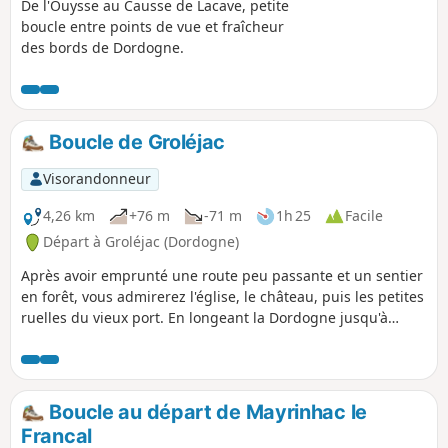
De l'Ouysse au Causse de Lacave, petite
boucle entre points de vue et fraîcheur
des bords de Dordogne.
Boucle de Groléjac
Visorandonneur
4,26 km
+76 m
-71 m
1h 25
Facile
Départ à Groléjac (Dordogne)
Après avoir emprunté une route peu passante et un sentier
en forêt, vous admirerez l'église, le château, puis les petites
ruelles du vieux port. En longeant la Dordogne jusqu'à
l'ancien pont de chemin de fer, la voie verte vous ramène au
point de départ.
Boucle au départ de Mayrinhac le
Francal