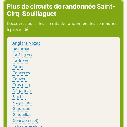
Plus de circuits de randonnée Saint-
Cirq-Souillaguet
Découvrez aussi les circuits de randonnée des communes
à proximité
Anglars-Nozac
Beaumat
Calès (Lot)
Carlucet
Catus
Concorès
Couzou
Cras (Lot)
Dégagnac
Fajoles
Frayssinet
Gigouzac
Ginouillac
Gourdon (Lot)
Labastide-Murat