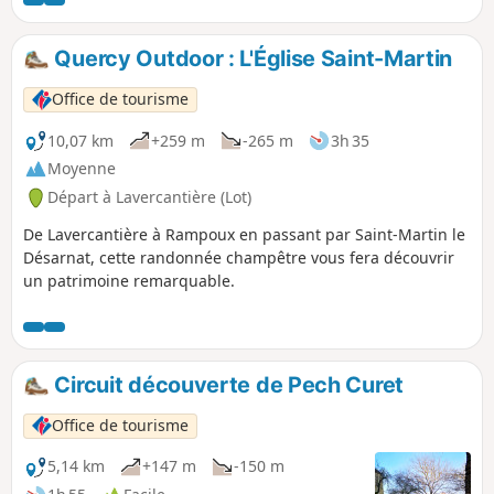
magnifique château. Après un passage dans la vallée, la
remontée se fait par un sentier dans les bois, pour
retrouver le parking.
Quercy Outdoor : L'Église Saint-Martin
Office de tourisme
10,07 km
+259 m
-265 m
3h 35
Moyenne
Départ à Lavercantière (Lot)
De Lavercantière à Rampoux en passant par Saint-Martin le
Désarnat, cette randonnée champêtre vous fera découvrir
un patrimoine remarquable.
Circuit découverte de Pech Curet
Office de tourisme
5,14 km
+147 m
-150 m