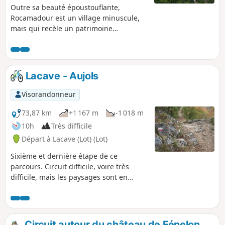
Outre sa beauté époustouflante,
Rocamadour est un village minuscule,
mais qui recèle un patrimoine
architectural et spirituel unique. Les
ruelles pavées et escarpées vous
plongent dans une autre époque, au
cœur de l'Histoire. 216 marches et
Lacave - Aujols
1 000 ans d'histoire, ce village du Lot
cache des trésors millénaires à flanc de
Visorandonneur
falaise. Perché au-dessus des Gorges de
l'Alzou, Rocamadour est assurément l'un
73,87 km
+1 167 m
-1 018 m
des plus beaux villages de France.
10h
Très difficile
Départ à Lacave (Lot) (Lot)
Sixième et dernière étape de ce
parcours. Circuit difficile, voire très
difficile, mais les paysages sont en
rapport avec l’effort fourni. Beaucoup de
lieux historiques et de magnifiques
panoramas.
Circuit autour du château de Fénelon