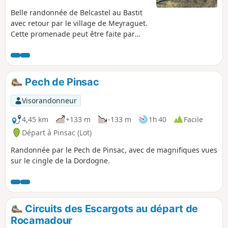
Belle randonnée de Belcastel au Bastit
avec retour par le village de Meyraguet.
Cette promenade peut être faite par
temps ensoleillé, car une grande partie
se situe en forêt. Nous pouvons
découvrir la vallée de L'Ouysse que nous
surplombons. Après avoir traversé la
Pech de Pinsac
route au (2), nous nous dirigeons vers le
magnifique village du Bastit au bord de
Visorandonneur
la Dordogne et surplombé par son
château. Le retour se fait par un chemin
4,45 km
+133 m
-133 m
1h 40
Facile
surplombant la Dordogne. Aucune
Départ à Pinsac (Lot)
difficulté, juste un peu de dénivelé.
Randonnée par le Pech de Pinsac, avec de magnifiques vues
sur le cingle de la Dordogne.
Circuits des Escargots au départ de
Rocamadour