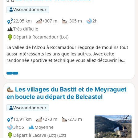
Visorandonneur
22,05 km
+307 m
-305 m
2h
Très difficile
Départ à Rocamadour (Lot)
La vallée de l'Alzou à Rocamadour regorge de moulins tout
aussi intéressants les uns que les autres. Avec cette
randonnée sportive et technique vous allez découvrir le
moulin de Tournefeuille par un chemin escarpé et piégeux.
Cette randonnée demande une bonne maitrise technique
du VTT entre (11 et 13).
Les villages du Bastit et de Meyraguet
en boucle au départ de Belcastel
Visorandonneur
10,91 km
+273 m
-273 m
3h 55
Moyenne
Départ à Lacave (Lot) (Lot)