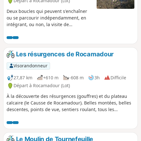
Départ à Rocamadour (Lot)
Deux boucles qui peuvent s'enchaîner
ou se parcourir indépendamment, en
intégrant, ou non, la visite de
Rocamadour. Le point d'orgue de la
boucle de l'Alzou est l'impressionnant
Moulin du Saut, accolé à sa cascade.
Cette boucle combine des passages en
Les résurgences de Rocamadour
fond de vallée, sur les bords de falaises,
et sur le causse. La boucle de l'Ouysse
Visorandonneur
offre la même variété de paysages, et
passe par deux "gouffres" dont le
27,87 km
+610 m
-608 m
3h
Difficile
second est en fait la résurgence de
Départ à Rocamadour (Lot)
l'Ouysse, avec un débit déjà
À la découverte des résurgences (gouffres) et du plateau
impressionnant.
calcaire (le Causse de Rocamadour). Belles montées, belles
descentes, points de vue, sentiers roulant, tous les
ingrédients d'une sortie VTT mixte : route et chemin
Attention : demande une bonne pratique du VTT.
Le Moulin de Tournefeuille