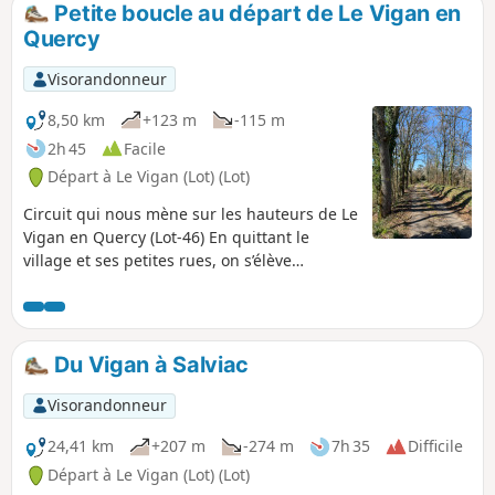
Petite boucle au départ de Le Vigan en
p
Quercy
Visorandonneur
8,50 km
+123 m
-115 m
2h 45
Facile
Départ à Le Vigan (Lot) (Lot)
Circuit qui nous mène sur les hauteurs de Le
Vigan en Quercy (Lot-46) En quittant le
village et ses petites rues, on s’élève
progressivement de petites routes en
chemins, jusqu'au hameau de Gamoutou.
Cheminant ainsi de vallons en crêtes,
rencontrant de nombreux ruisseaux et leurs
Du Vigan à Salviac
moulins, on découvre de belles vues sur les
alentours.
Visorandonneur
24,41 km
+207 m
-274 m
7h 35
Difficile
Départ à Le Vigan (Lot) (Lot)