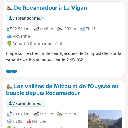
depuis le Moyen-Age et classé Grand Site
De Rocamadour à Le Vigan
exceptionnel de la Région Midi-Pyrénées.
Cette randonnée reprend en partie la 1 déjà
Visorandonneur
publiée : voir lien dans Info pratiques. Elle
est un peu plus courte et a un dénivelé
22,52 km
+448 m
-390 m
7h 45
inférieur.
Moyenne
Départ à Rocamadour (Lot)
Étape sur le chemin de Saint-Jacques de Compostelle, sur la
variante de Rocamadour par le GR® 652
Les vallées de l'Alzou et de l'Ouysse en
boucle depuis Rocamadour
Visorandonneur
23,07 km
+521 m
-516 m
8h 05
Difficile