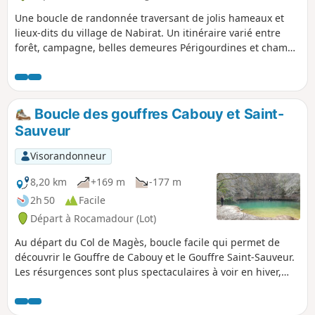
Une boucle de randonnée traversant de jolis hameaux et
lieux-dits du village de Nabirat. Un itinéraire varié entre
forêt, campagne, belles demeures Périgourdines et champs
de fraises de Nabirat.
Boucle des gouffres Cabouy et Saint-
Sauveur
Visorandonneur
8,20 km
+169 m
-177 m
2h 50
Facile
Départ à Rocamadour (Lot)
Au départ du Col de Magès, boucle facile qui permet de
découvrir le Gouffre de Cabouy et le Gouffre Saint-Sauveur.
Les résurgences sont plus spectaculaires à voir en hiver,
printemps et automne lorsque le débit de l'eau est plus
important et par une journée avec un ciel dégagé qui va