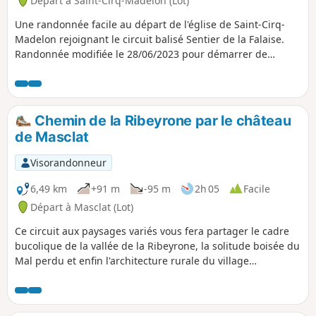
Départ à Saint-Cirq-Madelon (Lot)
Une randonnée facile au départ de l'église de Saint-Cirq-
Madelon rejoignant le circuit balisé Sentier de la Falaise.
Randonnée modifiée le 28/06/2023 pour démarrer de
l'Eglise Saint-Cirq-Madelon et non plus du camping Les
Pialades à Liaubou bas qui est privé.
Chemin de la Ribeyrone par le château
de Masclat
Visorandonneur
6,49 km
+91 m
-95 m
2h 05
Facile
Départ à Masclat (Lot)
Ce circuit aux paysages variés vous fera partager le cadre
bucolique de la vallée de la Ribeyrone, la solitude boisée du
Mal perdu et enfin l'architecture rurale du village
authentique de Masclat avec son château et ses lavoirs.