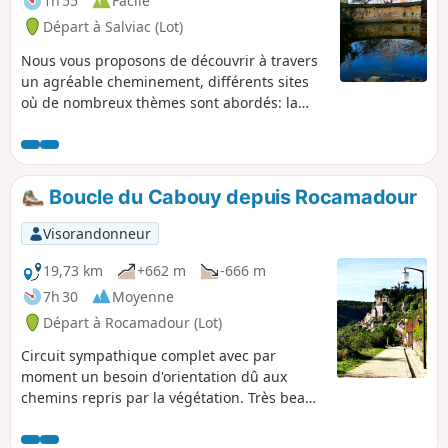
1h 55
Facile
Départ à Salviac (Lot)
Nous vous proposons de découvrir à travers
un agréable cheminement, différents sites
où de nombreux thèmes sont abordés: la
géologie, la préhistoire, l'architecture, la
faune et la flore. Ainsi, au rythme de vos pas,
de découverte en découverte, vous
remonterez un bout de l’échelle du temps.
Boucle du Cabouy depuis Rocamadour
Visorandonneur
19,73 km
+662 m
-666 m
7h 30
Moyenne
Départ à Rocamadour (Lot)
Circuit sympathique complet avec par
moment un besoin d'orientation dû aux
chemins repris par la végétation. Très beaux
paysages et traversée de Rocamadour à ne
pas manquer.