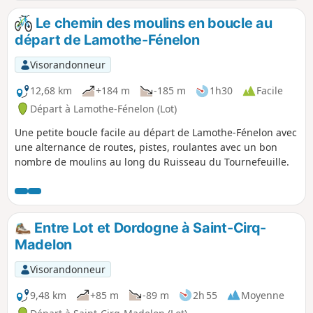
donner des belles couleurs aux eaux qui rejaillissent. Mais
à chaque fois, c'est différent, alors le mieux est encore
Le chemin des moulins en boucle au
d'aller les découvrir. Malheureusement, 800 m de tronçon
départ de Lamothe-Fénelon
sur la route qui sont inévitables sans un grand détour mais
tout le reste de la balade sur des chemins et de très beaux
Visorandonneur
lieux peu fréquentés.
12,68 km
+184 m
-185 m
1h30
Facile
Départ à Lamothe-Fénelon (Lot)
Une petite boucle facile au départ de Lamothe-Fénelon avec
une alternance de routes, pistes, roulantes avec un bon
nombre de moulins au long du Ruisseau du Tournefeuille.
Entre Lot et Dordogne à Saint-Cirq-
Madelon
Visorandonneur
9,48 km
+85 m
-89 m
2h 55
Moyenne