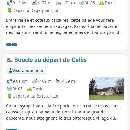
9,13 km
+172 m
-171 m
3h 05
Facile
Départ à Dégagnac (Lot)
Entre vallée et coteaux calcaires, cette balade vous fera
emprunter des sentiers sauvages. Partez à la découverte
des maisons traditionnelles, pigeonniers et fours à pain des
hameaux de Lantis et du Mas Teulat.
Boucle au départ de Calès
Visorandonneur
9,01 km
+169 m
-169 m
3h 05
Facile
Départ à Calès (Lot) (Lot)
Circuit sympathique, la 1re partie du circuit se trouve sur le
causse jusqu'au hameau de Terral. Par une grande
descente, nous atteignons le très pittoresque village du
Bastit au bord de la Dordogne, surplombé par un