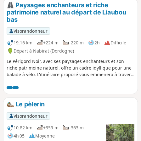
Paysages enchanteurs et riche
patrimoine naturel au départ de Liaubou
bas
Visorandonneur
19,16 km
+224 m
-220 m
2h
Difficile
Départ à Nabirat (Dordogne)
Le Périgord Noir, avec ses paysages enchanteurs et son
riche patrimoine naturel, offre un cadre idyllique pour une
balade à vélo. L'itinéraire proposé vous emmènera à travers
les charmants villages de Saint-Cirq-Madelon, Payrignac et
Nabirat. Tout au long de ce parcours, vous aurez l'occasion
d'explorer la diversité des forêts locales, de comprendre
l'importance des haies dans l'écosystème et de découvrir les
Le pèlerin
pratiques agricoles de la région.
Visorandonneur
10,82 km
+359 m
-363 m
4h 05
Moyenne