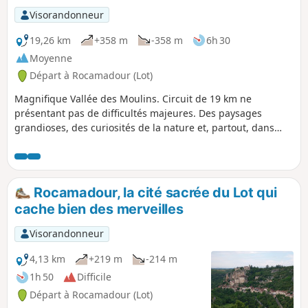
Visorandonneur
19,26 km
+358 m
-358 m
6h 30
Moyenne
Départ à Rocamadour (Lot)
Magnifique Vallée des Moulins. Circuit de 19 km ne
présentant pas de difficultés majeures. Des paysages
grandioses, des curiosités de la nature et, partout, dans
une nature aride et pauvre, la marque de l'effort de
l'homme pour y survivre. GPS indispensable
Rocamadour, la cité sacrée du Lot qui
cache bien des merveilles
Visorandonneur
4,13 km
+219 m
-214 m
1h 50
Difficile
Départ à Rocamadour (Lot)