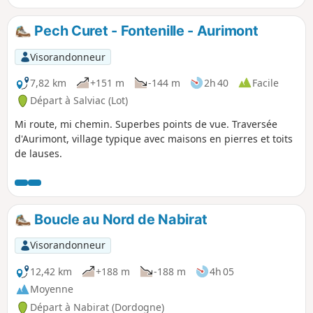
Pech Curet - Fontenille - Aurimont
Visorandonneur
7,82 km
+151 m
-144 m
2h 40
Facile
Départ à Salviac (Lot)
Mi route, mi chemin. Superbes points de vue. Traversée
d'Aurimont, village typique avec maisons en pierres et toits
de lauses.
Boucle au Nord de Nabirat
Visorandonneur
12,42 km
+188 m
-188 m
4h 05
Moyenne
Départ à Nabirat (Dordogne)