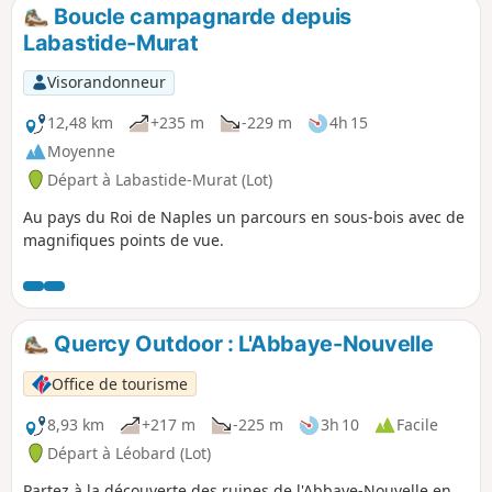
Boucle campagnarde depuis
Labastide-Murat
Visorandonneur
12,48 km
+235 m
-229 m
4h 15
Moyenne
Départ à Labastide-Murat (Lot)
Au pays du Roi de Naples un parcours en sous-bois avec de
magnifiques points de vue.
Quercy Outdoor : L'Abbaye-Nouvelle
Office de tourisme
8,93 km
+217 m
-225 m
3h 10
Facile
Départ à Léobard (Lot)
Partez à la découverte des ruines de l'Abbaye-Nouvelle en