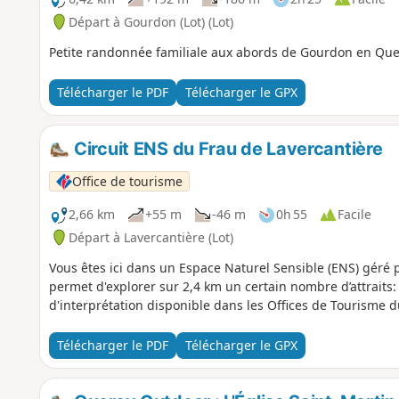
Départ à Gourdon (Lot) (Lot)
Petite randonnée familiale aux abords de Gourdon en Que
Télécharger le PDF
Télécharger le GPX
Circuit ENS du Frau de Lavercantière
Office de tourisme
2,66 km
+55 m
-46 m
0h 55
Facile
Départ à Lavercantière (Lot)
Vous êtes ici dans un Espace Naturel Sensible (ENS) géré p
permet d'explorer sur 2,4 km un certain nombre d’attraits: h
d'interprétation disponible dans les Offices de Tourisme d
Télécharger le PDF
Télécharger le GPX