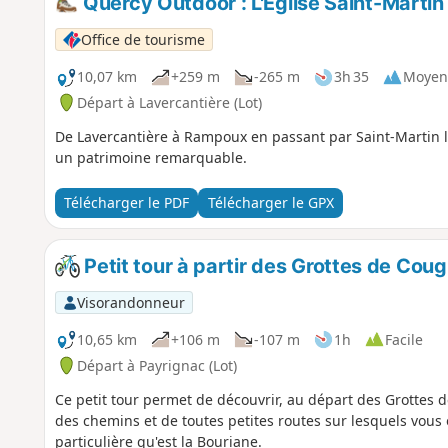
Quercy Outdoor : L'Église Saint-Martin
Office de tourisme
10,07 km
+259 m
-265 m
3h 35
Moyen
Départ à Lavercantière (Lot)
De Lavercantière à Rampoux en passant par Saint-Martin 
un patrimoine remarquable.
Télécharger le PDF
Télécharger le GPX
Petit tour à partir des Grottes de Cou
Visorandonneur
10,65 km
+106 m
-107 m
1h
Facile
Départ à Payrignac (Lot)
Ce petit tour permet de découvrir, au départ des Grottes d
des chemins et de toutes petites routes sur lesquels vous
particulière qu'est la Bouriane.