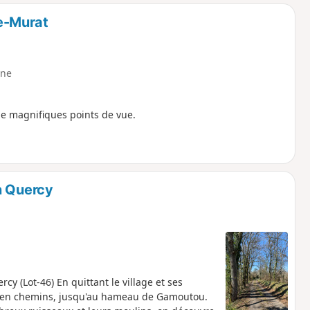
o
a
e-Murat
i
m
p
ne
e magnifiques points de vue.
n Quercy
y (Lot-46) En quittant le village et ses
es en chemins, jusqu'au hameau de Gamoutou.