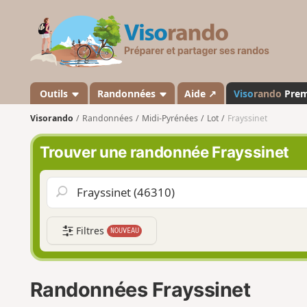
V
i
s
o
r
a
Outils
Randonnées
Aide ↗
Viso
rando
Pre
n
Visorando
Randonnées
Midi-Pyrénées
Lot
Frayssinet
d
o
Trouver une randonnée Frayssinet
Filtres
NOUVEAU
Randonnées Frayssinet