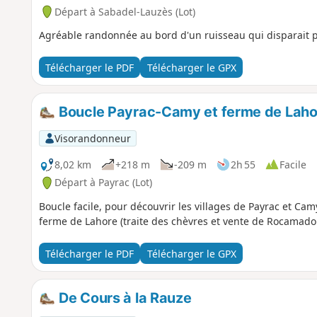
Départ à Sabadel-Lauzès (Lot)
Agréable randonnée au bord d'un ruisseau qui disparait po
Télécharger le PDF
Télécharger le GPX
Boucle Payrac-Camy et ferme de Laho
Visorandonneur
8,02 km
+218 m
-209 m
2h 55
Facile
Départ à Payrac (Lot)
Boucle facile, pour découvrir les villages de Payrac et Camy
ferme de Lahore (traite des chèvres et vente de Rocamado
Télécharger le PDF
Télécharger le GPX
De Cours à la Rauze