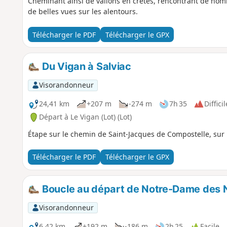
Cheminant ainsi de vallons en crêtes, rencontrant de nom
de belles vues sur les alentours.
Télécharger le PDF
Télécharger le GPX
Du Vigan à Salviac
Visorandonneur
24,41 km
+207 m
-274 m
7h 35
Difficil
Départ à Le Vigan (Lot) (Lot)
Étape sur le chemin de Saint-Jacques de Compostelle, sur
Télécharger le PDF
Télécharger le GPX
Boucle au départ de Notre-Dame des 
Visorandonneur
6,42 km
+192 m
-186 m
2h 25
Facile