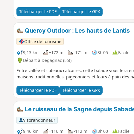
Télécharger le PDF
Télécharger le GPX
Quercy Outdoor : Les hauts de Lantis
Office de tourisme
9,13 km
+172 m
-171 m
3h 05
Facile
Départ à Dégagnac (Lot)
Entre vallée et coteaux calcaires, cette balade vous fera 
maisons traditionnelles, pigeonniers et fours à pain des 
Télécharger le PDF
Télécharger le GPX
Le ruisseau de la Sagne depuis Sabad
Visorandonneur
9,46 km
+116 m
-112 m
3h 00
Facile