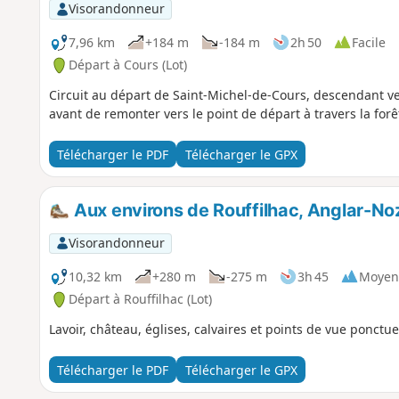
Visorandonneur
7,96 km
+184 m
-184 m
2h 50
Facile
Départ à Cours (Lot)
Circuit au départ de Saint-Michel-de-Cours, descendant ver
avant de remonter vers le point de départ à travers la forê
Télécharger le PDF
Télécharger le GPX
Aux environs de Rouffilhac, Anglar-No
Visorandonneur
10,32 km
+280 m
-275 m
3h 45
Moyen
Départ à Rouffilhac (Lot)
Lavoir, château, églises, calvaires et points de vue ponct
Télécharger le PDF
Télécharger le GPX