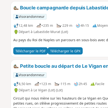
Boucle campagnarde depuis Labastid
Visorandonneur
12,48 km
+235 m
-229 m
4h 15
Moyen
Départ à Labastide-Murat (Lot)
Au pays du Roi de Naples un parcours en sous-bois avec d
Télécharger le PDF
Télécharger le GPX
Petite boucle au départ de Le Vigan e
Visorandonneur
8,50 km
+123 m
-115 m
2h 45
Facile
Départ à Le Vigan (Lot) (Lot)
Circuit qui nous mène sur les hauteurs de Le Vigan en Querc
petites rues, on s’élève progressivement de petites rout