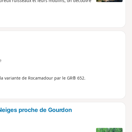
breux ruisseaux et leurs moulins, on découvre
e
 la variante de Rocamadour par le GR® 652.
Neiges proche de Gourdon