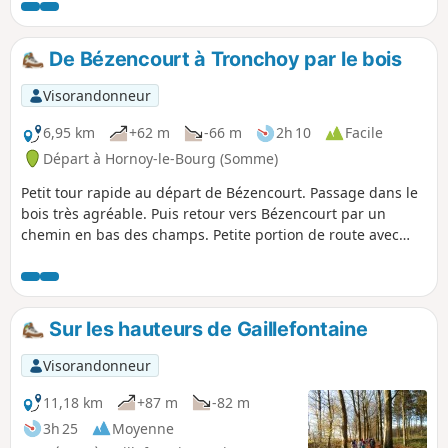
Rouen-sur-Bresle.
De Bézencourt à Tronchoy par le bois
Visorandonneur
6,95 km
+62 m
-66 m
2h 10
Facile
Départ à Hornoy-le-Bourg (Somme)
Petit tour rapide au départ de Bézencourt. Passage dans le
bois très agréable. Puis retour vers Bézencourt par un
chemin en bas des champs. Petite portion de route avec
très peu de circulation.
Sur les hauteurs de Gaillefontaine
Visorandonneur
11,18 km
+87 m
-82 m
3h 25
Moyenne