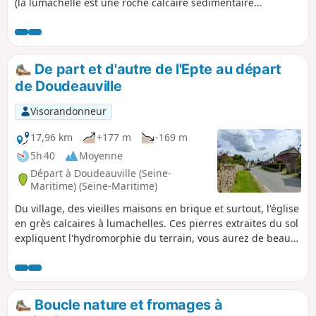
(la lumachelle est une roche calcaire sédimentaire
contenant des fossiles composés de nombreuses coquilles
de mollusques, généralement un marbre avec des débris
de coquilles). Le circuit permet de découvrir de beaux
points de vue sur le bocage de l'Epte, le Pont de Coq et bien
De part et d'autre de l'Epte au départ
d'autres curiosités pour l’œil.
de Doudeauville
Visorandonneur
17,96 km
+177 m
-169 m
5h 40
Moyenne
Départ à Doudeauville (Seine-
Maritime) (Seine-Maritime)
Du village, des vieilles maisons en brique et surtout, l'église
en grès calcaires à lumachelles. Ces pierres extraites du sol
expliquent l'hydromorphie du terrain, vous aurez de beaux
points de vues du bocage, de l'Epte en allant vers Gancourt
Saint-Étienne.
Boucle nature et fromages à