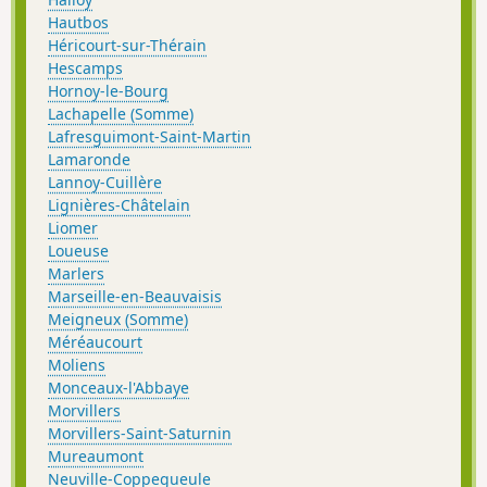
Hautbos
Héricourt-sur-Thérain
Hescamps
Hornoy-le-Bourg
Lachapelle (Somme)
Lafresguimont-Saint-Martin
Lamaronde
Lannoy-Cuillère
Lignières-Châtelain
Liomer
Loueuse
Marlers
Marseille-en-Beauvaisis
Meigneux (Somme)
Méréaucourt
Moliens
Monceaux-l'Abbaye
Morvillers
Morvillers-Saint-Saturnin
Mureaumont
Neuville-Coppegueule