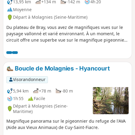
13,95 km
+134 m
-142 m
4h 20
Moyenne
Départ à Molagnies (Seine-Maritime)
Du plateau de Bray, vous avez de magnifiques vues sur le
paysage vallonné et varié environnant. À un moment, le
circuit offre une superbe vue sur le magnifique pigeonnier
du Domaine du Quesnoy qui appartient au refuge de l'AVA,
association qui vient en aide aux vieux animaux.
Boucle de Molagnies - Hyancourt
Visorandonneur
5,94 km
+78 m
-80 m
1h 55
Facile
Départ à Molagnies (Seine-
Maritime)
Magnifique panorama sur le pigeonnier du refuge de l'AVA
(Aide aux Vieux Animaux) de Cuy-Saint-Fiacre.