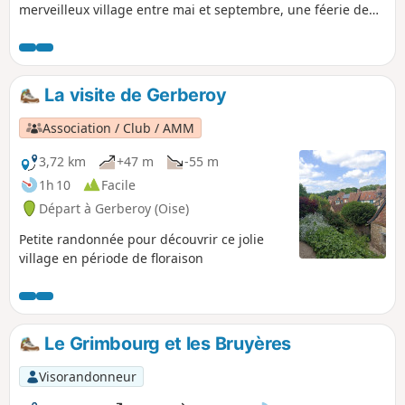
merveilleux village entre mai et septembre, une féerie de
couleurs et senteurs sans oublier son église et autres
découvertes.
La visite de Gerberoy
Association / Club / AMM
3,72 km
+47 m
-55 m
1h 10
Facile
Départ à Gerberoy (Oise)
Petite randonnée pour découvrir ce jolie
village en période de floraison
Le Grimbourg et les Bruyères
Visorandonneur