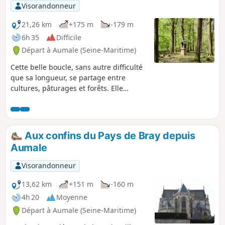
Visorandonneur
21,26 km
+175 m
-179 m
6h 35
Difficile
Départ à Aumale (Seine-Maritime)
Cette belle boucle, sans autre difficulté
que sa longueur, se partage entre
cultures, pâturages et forêts. Elle
permet d'apprécier l'architecture non
seulement de plusieurs châteaux et
monuments religieux, mais aussi celle
des villages traversés. Le vieux centre
Aux confins du Pays de Bray depuis
d'Aumale, avec sa mairie et sa
Aumale
majestueuse église, méritent aussi une
petite flânerie supplémentaire.
Visorandonneur
13,62 km
+151 m
-160 m
4h 20
Moyenne
Départ à Aumale (Seine-Maritime)