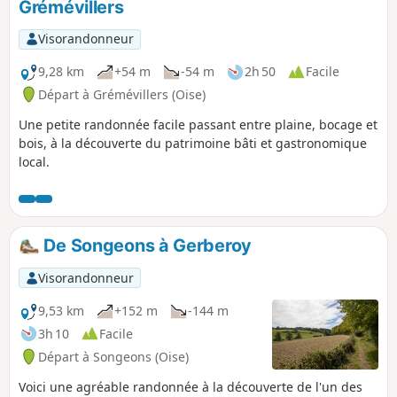
Grémévillers
Visorandonneur
9,28 km
+54 m
-54 m
2h 50
Facile
Départ à Grémévillers (Oise)
Une petite randonnée facile passant entre plaine, bocage et
bois, à la découverte du patrimoine bâti et gastronomique
local.
De Songeons à Gerberoy
Visorandonneur
9,53 km
+152 m
-144 m
3h 10
Facile
Départ à Songeons (Oise)
Voici une agréable randonnée à la découverte de l'un des