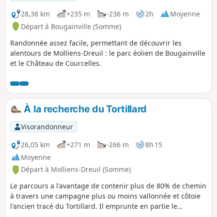
28,38 km
+235 m
-236 m
2h
Moyenne
Départ à Bougainville (Somme)
Randonnée assez facile, permettant de découvrir les
alentours de Molliens-Dreuil : le parc éolien de Bougainville
et le Château de Courcelles.
À la recherche du Tortillard
Visorandonneur
26,05 km
+271 m
-266 m
8h 15
Moyenne
Départ à Molliens-Dreuil (Somme)
Le parcours a l'avantage de contenir plus de 80% de chemin
à travers une campagne plus ou moins vallonnée et côtoie
l'ancien tracé du Tortillard. Il emprunte en partie le
GR®125.