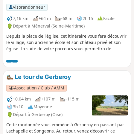
Visorandonneur
7,16 km
+64 m
-68 m
2h 15
Facile
Départ à Ménerval (Seine-Maritime)
Depuis la place de l'église, cet itinéraire vous fera découvrir
le village, son ancienne école et son château privé et son
église. La suite de votre parcours vous permettra de
contempler le pont de Coq, ouvrage d'art du XVIIe siècle
inscrit au titre des Monuments Historiques, en rénovation.
Ici passait le chasse-marée !
Le tour de Gerberoy
Association / Club / AMM
10,04 km
+107 m
-115 m
3h 10
Moyenne
Départ à Gerberoy (Oise)
Cette randonnée vous emmène à Gerberoy en passant par
Lachapelle et Songeons. Au retour, venez découvrir ce