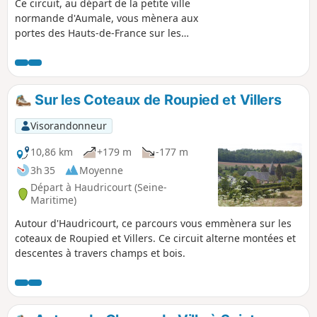
Ce circuit, au départ de la petite ville
normande d'Aumale, vous mènera aux
portes des Hauts-de-France sur les
communes de Digeon dans la Somme,
d'Escles-Saint-Pierre et Quincampoix-
Fleury dans l'Oise. Au fil de la
randonnée, vous traverserez champs et
Sur les Coteaux de Roupied et Villers
bois avant un retour dans la vallée de la
Bresle.
Visorandonneur
10,86 km
+179 m
-177 m
3h 35
Moyenne
Départ à Haudricourt (Seine-
Maritime)
Autour d'Haudricourt, ce parcours vous emmènera sur les
coteaux de Roupied et Villers. Ce circuit alterne montées et
descentes à travers champs et bois.