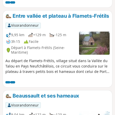
Entre vallée et plateau à Flamets-Frétils
Visorandonneur
9,95 km
+129 m
-125 m
3h 15
Facile
Départ à Flamets-Frétils (Seine-
Maritime)
Au départ de Flamets-Frétils, village situé dans la Vallée du
Talou en Pays Neufchâtélois, ce circuit vous conduira sur le
plateau à travers petits bois et hameaux dont celui de Port-
Mort avec sa chapelle.
Beaussault et ses hameaux
Visorandonneur
9,04 km
+122 m
-123 m