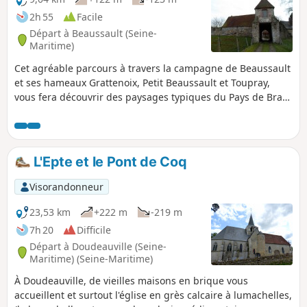
2h 55
Facile
Départ à Beaussault (Seine-
Maritime)
Cet agréable parcours à travers la campagne de Beaussault
et ses hameaux Grattenoix, Petit Beaussault et Toupray,
vous fera découvrir des paysages typiques du Pays de Bray,
ainsi que le patrimoine communal et des curiosités
appartenant à des particuliers comme les ruines de l'ancien
château-fort.
L'Epte et le Pont de Coq
Visorandonneur
23,53 km
+222 m
-219 m
7h 20
Difficile
Départ à Doudeauville (Seine-
Maritime) (Seine-Maritime)
À Doudeauville, de vieilles maisons en brique vous
accueillent et surtout l'église en grès calcaire à lumachelles,