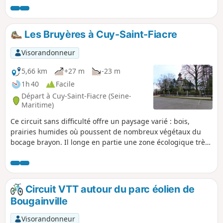
Les Bruyères à Cuy-Saint-Fiacre
Visorandonneur
5,66 km
+27 m
-23 m
1h 40
Facile
Départ à Cuy-Saint-Fiacre (Seine-
Maritime)
Ce circuit sans difficulté offre un paysage varié : bois,
prairies humides où poussent de nombreux végétaux du
bocage brayon. Il longe en partie une zone écologique très
riche où pousse la bruyère, plante acidophile.
Circuit VTT autour du parc éolien de
Bougainville
Visorandonneur