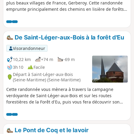
plus beaux villages de France, Gerberoy. Cette randonnée
emprunte principalement des chemins en lisière de forêts
ou en sous-bois, ce qui en fait une randonnée au calme.
De Saint-Léger-aux-Bois à la forêt d'Eu
Visorandonneur
10,22 km
+74 m
-69 m
3h 10
Facile
Départ à Saint-Léger-aux-Bois
(Seine-Maritime) (Seine-Maritime)
Cette randonnée vous mènera à travers la campagne
verdoyante de Saint-Léger-aux-Bois et sur les routes
forestières de la Forêt d'Eu, puis vous fera découvrir son
patrimoine bâti la Tour médiévale du Duc de Mailly et
l'église Saint-Léger d'Autun au clocher penché.
Le Pont de Coq et le lavoir