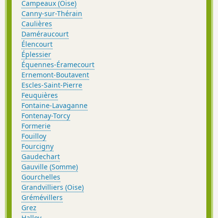
Campeaux (Oise)
Canny-sur-Thérain
Caulières
Daméraucourt
Élencourt
Éplessier
Équennes-Éramecourt
Ernemont-Boutavent
Escles-Saint-Pierre
Feuquières
Fontaine-Lavaganne
Fontenay-Torcy
Formerie
Fouilloy
Fourcigny
Gaudechart
Gauville (Somme)
Gourchelles
Grandvilliers (Oise)
Grémévillers
Grez
Halloy