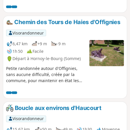
Chemin des Tours de Haies d'Offignies
Visorandonneur
6,47 km
+9 m
-9 m
1h 50
Facile
Départ à Hornoy-le-Bourg (Somme)
Petite randonnée autour d'Offignies,
sans aucune difficulté, créée par la
commune, pour maintenir en état les
différents chemins ruraux de la
commune.
Boucle aux environs d'Haucourt
Visorandonneur
15,67 km
+50 m
-49 m
1h30
Moyenne