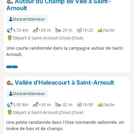
Autour du Champ de Ville à Saint-
Arnoult
Visorandonneur
4,72 km
+29 m
-29 m
1h 25
Facile
Départ à Saint-Arnoult (Oise) (Oise)
Une courte randonnée dans la campagne autour de Saint-
Arnoult.
Vallée d'Halescourt à Saint-Arnoult
Visorandonneur
5,95 km
+33 m
-32 m
1h 50
Facile
Départ à Saint-Arnoult (Oise) (Oise)
Une petite randonnée dans l'Oise normande vallonnée, en
lisière de bois et de champs