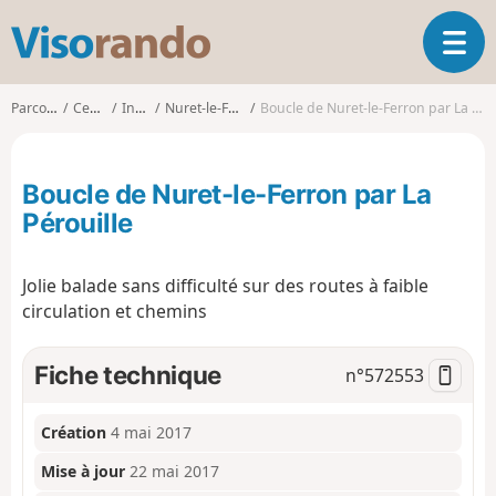
V
O
i
u
s
v
o
Parcours
Centre
Indre
Nuret-le-Ferron
Boucle de Nuret-le-Ferron par La Pérouille
r
r
i
a
r
n
Boucle de Nuret-le-Ferron par La
l
d
a
Pérouille
o
n
a
Jolie balade sans difficulté sur des routes à faible
v
i
circulation et chemins
g
a
Fiche technique
n°
572553
t
i
o
Création
4 mai 2017
n
Mise à jour
22 mai 2017