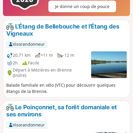
Je donne un coup de pouce
L'Étang de Bellebouche et l'Étang des
Vigneaux
Visorandonneur
20,71 km
+11 m
-12 m
2h
Facile
Départ à Mézières-en-Brenne
(Indre)
Balade familiale en vélo (VTC) pour découvrir quelques
étangs de la Brenne.
Le Poinçonnet, sa forêt domaniale et
ses environs
Visorandonneur