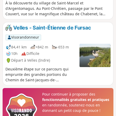
À la découverte du village de Saint-Marcel et
d'Argentomagus. Au Pont-Chrétien, passage par le Pont
Couvert, vue sur le magnifique château de Chabenet, la
Bouzane, le château du Pont-Chrétien, la Creuse, la voie
verte...
Velles - Saint-Étienne de Fursac
Visorandonneur
84,41 km
+842 m
-653 m
10h
Difficile
Départ à Velles (Indre)
Deuxième étape sur ce parcours qui
emprunte des grandes portions du
Chemin de Saint-Jacques-de-
Compostelle, GR®654, parsemé du
témoignage des pèlerins.
Pour continuer à proposer des
fonctionnalités gratuites et pratiques
en randonnée, soutenez-nous en
donnant un petit coup de pouce !