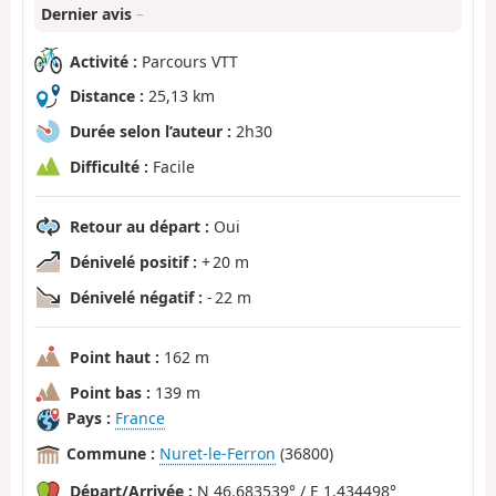
Dernier avis
–
Activité :
Parcours VTT
Distance :
25,13 km
Durée selon l’auteur :
2h30
Difficulté :
Facile
Retour au départ :
Oui
Dénivelé positif :
+ 20 m
Dénivelé négatif :
- 22 m
Point haut :
162 m
Point bas :
139 m
Pays :
France
Commune :
Nuret-le-Ferron
(36800)
Départ/Arrivée :
N 46.683539° / E 1.434498°