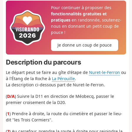
Pour continuer à proposer des
fonctionnalités gratuites et
pratiques
en randonnée, soutenez-
nous en donnant un petit coup de
pouce !
Je donne un coup de pouce
Description du parcours
Le départ peut se faire au gîte d'étape de
Nuret-le-Ferron
ou
à l'Étang de la Roche à
La Pérouille
.
La description ci-dessous part de Nuret-le-Ferron.
(
D/A
) Suivre la D11 en direction de Méobecq, passer le
premier croisement de la D20.
(
1
) Prendre à droite, la route du cimetière et passer le lieu-
dit "les Trois Cormiers".
(
2
) Au carrefour, prendre la route à droite pour rejoindre la