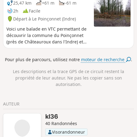
25,47 km
+61 m
-61 m
2h
Facile
Départ à Le Poinçonnet (Indre)
Voici une balade en VTC permettant de
découvrir la commune du Poinçonnet
(près de Châteauroux dans l'Indre) et
surtout sa belle forêt domaniale et ses
alentours.
Pour plus de parcours, utilisez notre
moteur de recherche
.
Les descriptions et la trace GPS de ce circuit restent la
propriété de leur auteur. Ne pas les copier sans son
autorisation.
AUTEUR
kl36
40 Randonnées
Visorandonneur