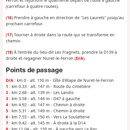
Ferron et rejoindre le quatrième départ de route à gauche
(carrefour à quatre routes).
(
16
) Prendre à gauche en direction de "Les Laurets" jusqu'au
prochain carrefour.
(
17
) Tourner à droite dans la route qui se transforme en
chemin.
(
18
) À l'entrée du lieu-dit Les Fragnets, prendre la D139 à
droite et regagner Nuret-le-Ferron (
D/A
).
Points de passage
D/A
: km 0 - alt. 150 m - Gîte d'étape de Nuret-le-Ferron
1
: km 0.33 - alt. 147 m - Route du cimetière
2
: km 2.68 - alt. 139 m - Les Landis
3
: km 3.58 - alt. 144 m - D47 à gauche
4
: km 4.92 - alt. 147 m - Chemin à droite
5
: km 5.31 - alt. 149 m - Chemin à droite
6
: km 7.55 - alt. 150 m - Vers La Soulatterie
7
: km 9.42 - alt. 145 m - À droite à la D14
8
: km 11.04 - alt. 150 m - À gauche vers Le Raz