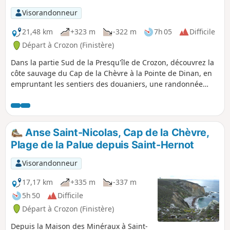
Visorandonneur
21,48 km
+323 m
-322 m
7h 05
Difficile
Départ à Crozon (Finistère)
Dans la partie Sud de la Presqu'île de Crozon, découvrez la
côte sauvage du Cap de la Chèvre à la Pointe de Dinan, en
empruntant les sentiers des douaniers, une randonnée
pour la journée.
Anse Saint-Nicolas, Cap de la Chèvre,
Plage de la Palue depuis Saint-Hernot
Visorandonneur
17,17 km
+335 m
-337 m
5h 50
Difficile
Départ à Crozon (Finistère)
Depuis la Maison des Minéraux à Saint-