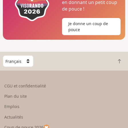
en donnant un petit coup
de pouce !
Je donne un coup de
pouce
C
R
h
e
o
t
i
o
s
CGU et confidentialité
u
i
r
s
Plan du site
e
s
n
e
Emplois
h
z
Actualités
a
u
u
n
Coup de pouce 2026