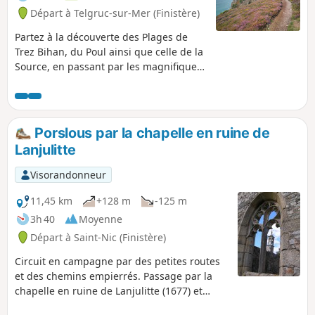
Départ à Telgruc-sur-Mer (Finistère)
Partez à la découverte des Plages de
Trez Bihan, du Poul ainsi que celle de la
Source, en passant par les magnifiques
Falaises du Guern. Cette boucle, depuis
Trez-Bellec, à travers côte et champs,
ravira vos yeux et éveillera vos
éventuelles envies de baignade.
Porslous par la chapelle en ruine de
Lanjulitte
Visorandonneur
11,45 km
+128 m
-125 m
3h 40
Moyenne
Départ à Saint-Nic (Finistère)
Circuit en campagne par des petites routes
et des chemins empierrés. Passage par la
chapelle en ruine de Lanjulitte (1677) et
retour par le GR®34 surplombant la baie de