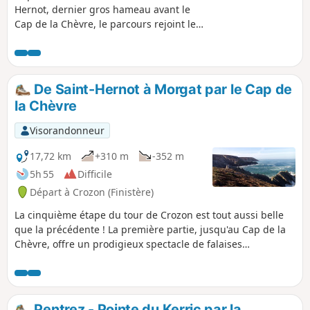
Hernot, dernier gros hameau avant le
Cap de la Chèvre, le parcours rejoint le
sentier côtier du GR®® 34 qui
surplombe la Baie de Douarnenez. Sur
ce parcours, petite incursion au hameau
de Rostudel, ancien village de
De Saint-Hernot à Morgat par le Cap de
pêcheurs-paysans datant des XVII, XVIII
la Chèvre
et IXXe siècles.La randonnée se poursuit
par le Cap de la Chèvre bien connu
Visorandonneur
avant de rejoindre la Plage de la Palue,
réputée pour son spot de surf.Touches
17,72 km
+310 m
-352 m
patrimoniales avec la Chapelle de Saint-
5h 55
Difficile
Hernot, le Dolmen de Kerdreux et le
Départ à Crozon (Finistère)
Monument de l'Aéronavale au Cap de la
Chèvre.
La cinquième étape du tour de Crozon est tout aussi belle
que la précédente ! La première partie, jusqu'au Cap de la
Chèvre, offre un prodigieux spectacle de falaises
déchiquetées. La remontée jusqu'à Morgat, toute en
montées et descentes, dans une ambiance presque
méditerranéenne, permet de bénéficier de superbes points
de vue sur la Baie de Douarnenez. Les amateurs de
Pentrez - Pointe du Kerric par la