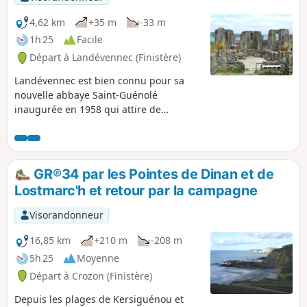
plus facile.
4,62 km
+35 m
-33 m
1h 25
Facile
Départ à Landévennec (Finistère)
Landévennec est bien connu pour sa
nouvelle abbaye Saint-Guénolé
inaugurée en 1958 qui attire de
nombreux fidèles ainsi que pour les
ruines de l'église abbatiale romane du
Xe siècle et son musée. Le bourg se
trouve à la confluence de l'Aulne et de la
GR®34 par les Pointes de Dinan et de
Rivière du Faou et offre ainsi une belle
Lostmarc'h et retour par la campagne
promenade à faire de préférence à
marée haute.
Visorandonneur
16,85 km
+210 m
-208 m
5h 25
Moyenne
Départ à Crozon (Finistère)
Depuis les plages de Kersiguénou et