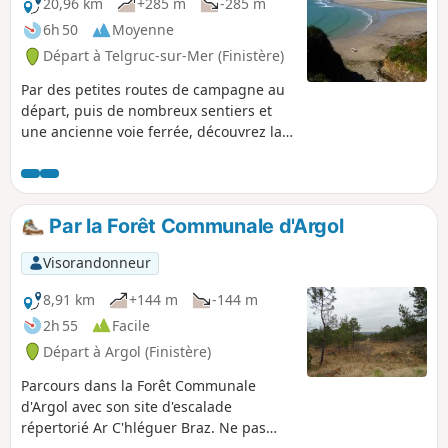
20,96 km
+285 m
-285 m
6h 50
Moyenne
Départ à Telgruc-sur-Mer (Finistère)
Par des petites routes de campagne au
départ, puis de nombreux sentiers et
une ancienne voie ferrée, découvrez la
campagne de Telgruc-sur-Mer.
Prolongez pour atteindre la plage de
Trez Bellec et le sentier côtier de retour
pour apprécier le versant bord de mer.
Par la Forêt Communale d'Argol
En chemin, vous pourrez admirer
l'imposant dolmen de Pen ar Run, le
Visorandonneur
pont du Launay à double niveau et le
moulin restauré de Luzéoc.
8,91 km
+144 m
-144 m
2h 55
Facile
Départ à Argol (Finistère)
Parcours dans la Forêt Communale
d'Argol avec son site d'escalade
répertorié Ar C'hléguer Braz. Ne pas