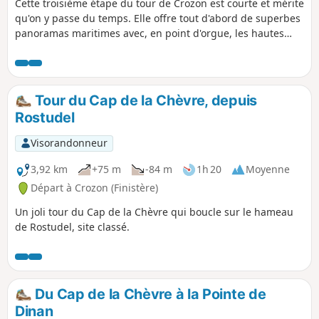
Cette troisième étape du tour de Crozon est courte et mérite
qu'on y passe du temps. Elle offre tout d'abord de superbes
panoramas maritimes avec, en point d'orgue, les hautes
falaises de la Pointe de Pen Hir et les Tas de Pois. Un riche
patrimoine est également au rendez-vous : chapelle, Tour
Vauban et anciens ouvrages militaires, alignements de
menhirs, vestiges d'un manoir...
Tour du Cap de la Chèvre, depuis
Rostudel
Visorandonneur
3,92 km
+75 m
-84 m
1h 20
Moyenne
Départ à Crozon (Finistère)
Un joli tour du Cap de la Chèvre qui boucle sur le hameau
de Rostudel, site classé.
Du Cap de la Chèvre à la Pointe de
Dinan