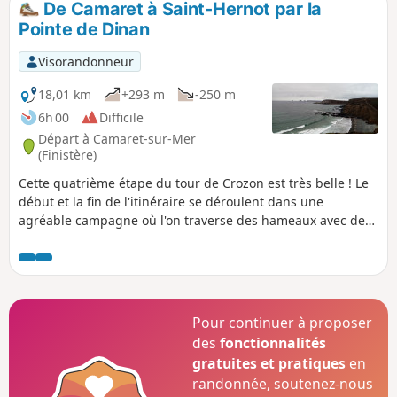
De Camaret à Saint-Hernot par la
Pointe de Dinan
Visorandonneur
18,01 km
+293 m
-250 m
6h 00
Difficile
Départ à Camaret-sur-Mer
(Finistère)
Cette quatrième étape du tour de Crozon est très belle ! Le
début et la fin de l'itinéraire se déroulent dans une
agréable campagne où l'on traverse des hameaux avec de
belles maisons anciennes. Le sentier côtier réserve de
superbes panoramas, sur de belles plages et des falaises
déchiquetées, ainsi que sur la côte Sud de la Baie de
Douarnenez et la Pointe du Raz.
Pour continuer à proposer
des
fonctionnalités
gratuites et pratiques
en
randonnée, soutenez-nous