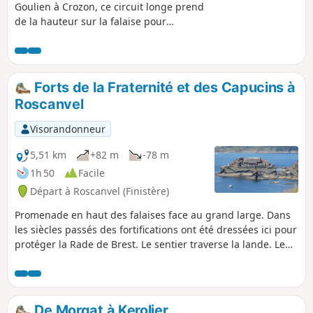
Goulien à Crozon, ce circuit longe prend
de la hauteur sur la falaise pour
atteindre le Château de Dinan, énorme
rocher relié à la pointe par une arche
creusée par la mer et la Pointe de Dinan
offrant de beaux points de vue sur la
Forts de la Fraternité et des Capucins à
Pointe de Pen-Hir à Camaret et ses
Roscanvel
célèbres rochers, les Tas de Pois. Il se
poursuit jusqu'à la pointe suivante, celle
Visorandonneur
de Lostmarc'h et son éperon barré. Le
retour s'effectue par des dunes, des
5,51 km
+82 m
-78 m
landes et des chemins carrossables
1h 50
Facile
reliant des hameaux souvent restaurés.
Départ à Roscanvel (Finistère)
Promenade en haut des falaises face au grand large. Dans
les siècles passés des fortifications ont été dressées ici pour
protéger la Rade de Brest. Le sentier traverse la lande. Le
retour se fait par l'intérieur des terres.
De Morgat à Kerolier