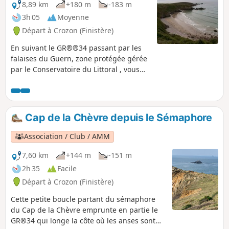
8,89 km
+180 m
-183 m
3h 05
Moyenne
Départ à Crozon (Finistère)
En suivant le GR®®34 passant par les
falaises du Guern, zone protégée gérée
par le Conservatoire du Littoral , vous
dominerez la Baie de Douarnenez
encadrée par le Cap de la Chèvre en
presqu'île de Crozon et la Pointe du Van
dans le Cap Sizun. Vous atteindrez la
Cap de la Chèvre depuis le Sémaphore
longue Plage de Trez BellecAu retour,
vous longerez la Pinède de Trez Bihan
Association / Club / AMM
qui offre de beaux points de vue sur la
Baie de Douarnenez.
7,60 km
+144 m
-151 m
2h 35
Facile
Départ à Crozon (Finistère)
Cette petite boucle partant du sémaphore
du Cap de la Chèvre emprunte en partie le
GR®34 qui longe la côte où les anses sont