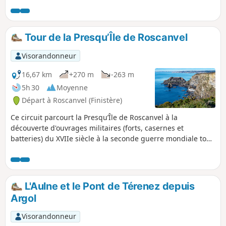
oublier également d'admirer l'arc
triomphal pour accéder à la visite de
l'église d'Argol, le jardin de l'ancien
presbytère ainsi que la parc des jeux
Tour de la Presqu’Île de Roscanvel
bretons.
Visorandonneur
16,67 km
+270 m
-263 m
5h 30
Moyenne
Départ à Roscanvel (Finistère)
Ce circuit parcourt la Presqu’Île de Roscanvel à la
découverte d'ouvrages militaires (forts, casernes et
batteries) du XVIIe siècle à la seconde guerre mondiale tout
en offrant de superbes points de vue sur la Rade de Brest
depuis les falaises du GR®®34.
L'Aulne et le Pont de Térenez depuis
Argol
Visorandonneur