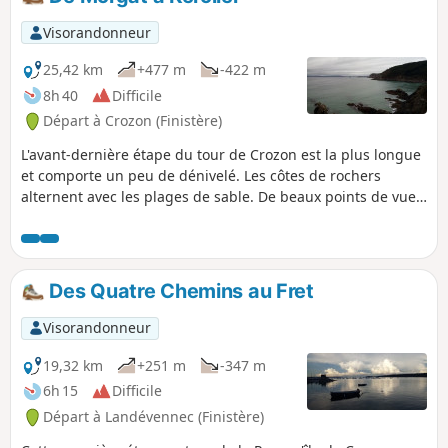
Visorandonneur
25,42 km
+477 m
-422 m
8h 40
Difficile
Départ à Crozon (Finistère)
L'avant-dernière étape du tour de Crozon est la plus longue
et comporte un peu de dénivelé. Les côtes de rochers
alternent avec les plages de sable. De beaux points de vue
sur la baie de Douarnenez sont au rendez-vous.
Des Quatre Chemins au Fret
Visorandonneur
19,32 km
+251 m
-347 m
6h 15
Difficile
Départ à Landévennec (Finistère)