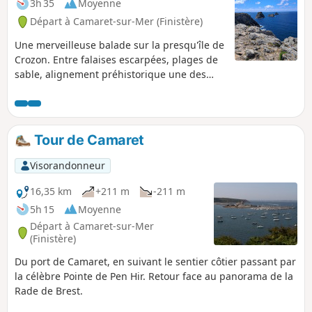
3h 35
Moyenne
Départ à Camaret-sur-Mer (Finistère)
Une merveilleuse balade sur la presqu'île de
Crozon. Entre falaises escarpées, plages de
sable, alignement préhistorique une des
plus belles randonnées de Bretagne.
Tour de Camaret
Visorandonneur
16,35 km
+211 m
-211 m
5h 15
Moyenne
Départ à Camaret-sur-Mer
(Finistère)
Du port de Camaret, en suivant le sentier côtier passant par
la célèbre Pointe de Pen Hir. Retour face au panorama de la
Rade de Brest.