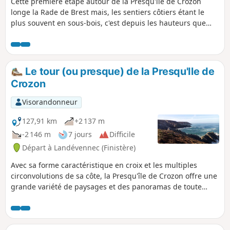
Cette première étape autour de la Presqu'île de Crozon
longe la Rade de Brest mais, les sentiers côtiers étant le
plus souvent en sous-bois, c'est depuis les hauteurs que
l'on bénéficie des plus beaux points de vue sur la mer. Le
petit port du Fret offre un cadre très agréable pour faire
étape.
Le tour (ou presque) de la Presqu'Ile de
Crozon
Visorandonneur
127,91 km
+2 137 m
-2 146 m
7 jours
Difficile
Départ à Landévennec (Finistère)
Avec sa forme caractéristique en croix et les multiples
circonvolutions de sa côte, la Presqu'île de Crozon offre une
grande variété de paysages et des panoramas de toute
beauté dans un cadre sauvage. Ce circuit de sept étapes
propose d'en faire presque le tour, le tronçon le plus à
l'intérieur des terres n'étant pas compris.