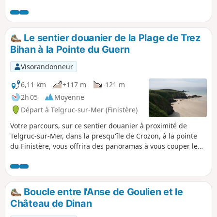
superbes.
Le sentier douanier de la Plage de Trez
Bihan à la Pointe du Guern
Visorandonneur
6,11 km
+117 m
-121 m
2h 05
Moyenne
Départ à Telgruc-sur-Mer (Finistère)
Votre parcours, sur ce sentier douanier à proximité de
Telgruc-sur-Mer, dans la presqu'île de Crozon, à la pointe
du Finistère, vous offrira des panoramas à vous couper le
souffle en période estivale et des sensations garanties par
gros temps.
Boucle entre l'Anse de Goulien et le
Château de Dinan