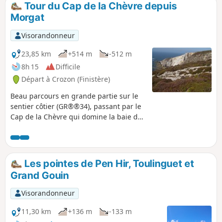
Tour du Cap de la Chèvre depuis
p
Morgat
Visorandonneur
23,85 km
+514 m
-512 m
8h 15
Difficile
Départ à Crozon (Finistère)
Beau parcours en grande partie sur le
sentier côtier (GR®®34), passant par le
Cap de la Chèvre qui domine la baie de
Douarnenez. Nota : par endroit, le
sentier côtier a été dévié par précaution
et ne correspond plus tout à fait au
tracé de la randonnée. Bien respecter
Les pointes de Pen Hir, Toulinguet et
ces déviations sur place.
Grand Gouin
Visorandonneur
11,30 km
+136 m
-133 m