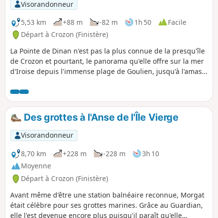
Visorandonneur
5,53 km
+88 m
-82 m
1h 50
Facile
Départ à Crozon (Finistère)
La Pointe de Dinan n'est pas la plus connue de la presqu'île
de Crozon et pourtant, le panorama qu'elle offre sur la mer
d'Iroise depuis l'immense plage de Goulien, jusqu'à l'amas
rocheux qui est situé à sa pointe occidentale, est plutôt
magique. Voici une petite balade qui permet d'en faire le
constat.
Des grottes à l'Anse de l'Île Vierge
Visorandonneur
8,70 km
+228 m
-228 m
3h 10
Moyenne
Départ à Crozon (Finistère)
Avant même d'être une station balnéaire reconnue, Morgat
était célèbre pour ses grottes marines. Grâce au Guardian,
elle l'est devenue encore plus puisqu'il paraît qu'elle