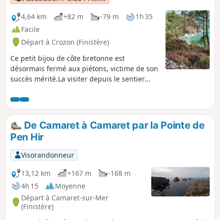
longe l'estran où l'Aulne rencontre la
Rivière du Faou avant de rejoindre la
4,64 km
+82 m
-79 m
1h 35
mer.À voir aussi les ruines de l'ancienne
Facile
abbaye et son musée.
Départ à Crozon (Finistère)
Ce petit bijou de côte bretonne est
désormais fermé aux piétons, victime de son
succès mérité.La visiter depuis le sentier
côtier reste un joli spectacle qui mérite cette
petite balade.
De Camaret à Camaret par la Pointe de
Pen Hir
Visorandonneur
13,12 km
+167 m
-168 m
4h 15
Moyenne
Départ à Camaret-sur-Mer
(Finistère)