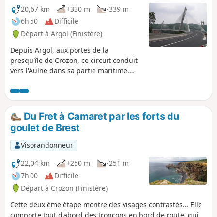
20,67 km
+330 m
-339 m
6h 50
Difficile
Départ à Argol (Finistère)
Depuis Argol, aux portes de la
presqu'île de Crozon, ce circuit conduit
vers l'Aulne dans sa partie maritime.
Clou du parcours : le nouveau Pont de
Térénez inauguré en 2011 en
remplacement de l'ancien aménagé en
deux belvédères après sa démolition. Ce
Du Fret à Camaret par les forts du
magnifique ouvrage, en courbe, détient
goulet de Brest
le record du monde de portée pour ce
type de travée, avec ses 515 m de long,
Visorandonneur
architecture audacieuse et très
esthétique. Sur le parcours également,
22,04 km
+250 m
-251 m
un ancien moulin à marée et la Chapelle
7h 00
Difficile
du Folgoat.
Départ à Crozon (Finistère)
Cette deuxième étape montre des visages contrastés... Elle
comporte tout d'abord des tronçons en bord de route, qui