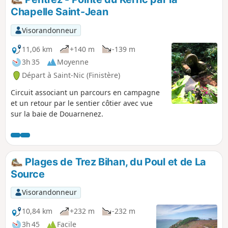
mégalithes apprécieront sans doute le petit dolmen de
Chapelle Saint-Jean
Kerdreux et, surtout, l'alignement de menhirs de Ty ar
C'huré.
Visorandonneur
11,06 km
+140 m
-139 m
3h 35
Moyenne
Départ à Saint-Nic (Finistère)
Circuit associant un parcours en campagne
et un retour par le sentier côtier avec vue
sur la baie de Douarnenez.
Plages de Trez Bihan, du Poul et de La
Source
Visorandonneur
10,84 km
+232 m
-232 m
3h 45
Facile