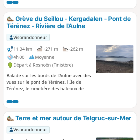
Douarnenez.
Grève du Seillou - Kergadalen - Pont de
Térénez - Rivière de l'Aulne
Visorandonneur
11,34 km
+271 m
-262 m
4h 00
Moyenne
Départ à Rosnoën (Finistère)
Balade sur les bords de l'Aulne avec des
vues sur le pont de Térénez, l'Île de
Térénez, le cimetière des bateaux de
Landévennec, l'Abbaye Saint-Guénolé et
Landévennec.
Terre et mer autour de Telgruc-sur-Mer
Visorandonneur