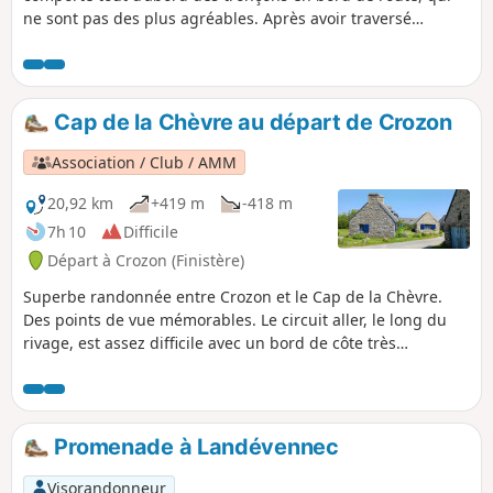
ne sont pas des plus agréables. Après avoir traversé
Roscanvel et son agréable campagne, on suit le sentier qui
surplombe le Goulet de Brest et offre de superbes
panoramas. De nombreux vestiges d'ouvrages militaires,
l'église et la Fontaine Saint-Éloi à Roscocanvel et le port de
Cap de la Chèvre au départ de Crozon
Camaret avec sa tour Vauban apportent une belle touche
patrimoniale.
Association / Club / AMM
20,92 km
+419 m
-418 m
7h 10
Difficile
Départ à Crozon (Finistère)
Superbe randonnée entre Crozon et le Cap de la Chèvre.
Des points de vue mémorables. Le circuit aller, le long du
rivage, est assez difficile avec un bord de côte très
accidenté et une alternances de montées et descente très
pentues. Mais le circuit, qui emprunte le GR®34, en vaut la
peine, avec un dépaysement garanti. Au départ de Crozon,
après le fort du Kador, on peut emprunter l'ancien tracé du
Promenade à Landévennec
GR® 34 qui est un peu plus sportif, mais plus proche du
bord de la falaise ! Le retour, par l'intérieur de la pointe, est
Visorandonneur