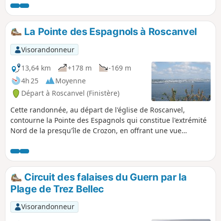
La Pointe des Espagnols à Roscanvel
Visorandonneur
13,64 km
+178 m
-169 m
4h 25
Moyenne
Départ à Roscanvel (Finistère)
Cette randonnée, au départ de l'église de Roscanvel,
contourne la Pointe des Espagnols qui constitue l'extrémité
Nord de la presqu'île de Crozon, en offrant une vue
imprenable sur la rade de Brest. Elle suit ensuite le chemin
côtier jusqu'au Fort des Capucins, avant de revenir au
village par les terres.
Circuit des falaises du Guern par la
Plage de Trez Bellec
Visorandonneur