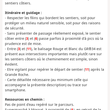
sentiers côtiers.
Itinéraire et guidage :
- Respecter les filins qui bordent les sentiers, soit pour
protéger un milieu naturel sensible, soit pour des raisons
de sécurité.
- Sans présenter de passage réellement exposé, le sentier
côtier entre (
3
) et (
6
) passe parfois à proximité d'à pics où la
prudence est de mise.
- Entre (
3
) et (
11
), le balisage Rouge et Blanc du GR®34 est
présent aux intersections importantes mais plutôt rare sur
les sentiers côtiers où le cheminement est simple, sinon
évident.
- Etre vigilant pour repérer le départ de sentier (
11
) après la
Grande Roche.
- Carte détaillée nécessaire (au minimum celle qui
accompagne la présente description) ou trace sur
smartphone.
Ressources en chemin :
Pas de point d'eau repéré sur le parcours.
Supermarché à Morgat, à proximité de (
A
), en retrait de la