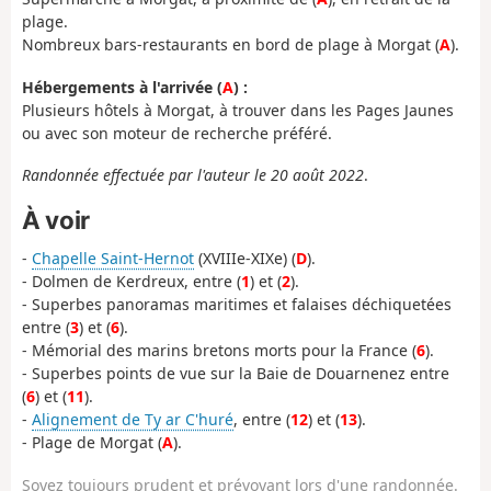
plage.
Nombreux bars-restaurants en bord de plage à Morgat (
A
).
Hébergements à l'arrivée (
A
) :
Plusieurs hôtels à Morgat, à trouver dans les Pages Jaunes
ou avec son moteur de recherche préféré.
Randonnée effectuée par l'auteur le 20 août 2022
.
À voir
-
Chapelle Saint-Hernot
(XVIIIe-XIXe) (
D
).
- Dolmen de Kerdreux, entre (
1
) et (
2
).
- Superbes panoramas maritimes et falaises déchiquetées
entre (
3
) et (
6
).
- Mémorial des marins bretons morts pour la France (
6
).
- Superbes points de vue sur la Baie de Douarnenez entre
(
6
) et (
11
).
-
Alignement de Ty ar C'huré
, entre (
12
) et (
13
).
- Plage de Morgat (
A
).
Soyez toujours prudent et prévoyant lors d'une randonnée.