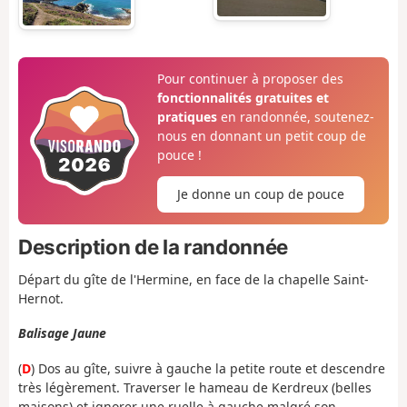
Pour continuer à proposer des
fonctionnalités gratuites et
pratiques
en randonnée, soutenez-
nous en donnant un petit coup de
pouce !
Je donne un coup de pouce
Description de la randonnée
Départ du gîte de l'Hermine, en face de la chapelle Saint-
Hernot.
Balisage Jaune
(
D
) Dos au gîte, suivre à gauche la petite route et descendre
très légèrement. Traverser le hameau de Kerdreux (belles
maisons) et ignorer une ruelle à gauche malgré son