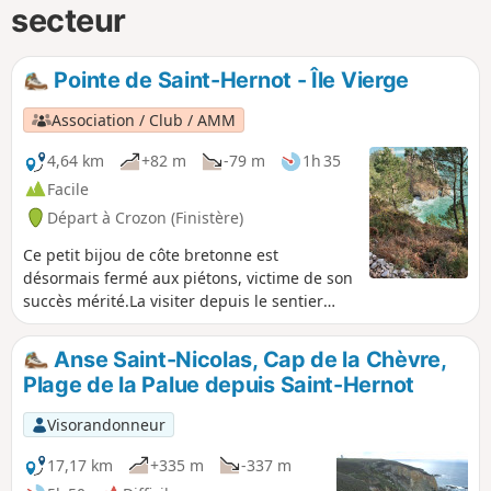
secteur
Pointe de Saint-Hernot - Île Vierge
Association / Club / AMM
4,64 km
+82 m
-79 m
1h 35
Facile
Départ à Crozon (Finistère)
Ce petit bijou de côte bretonne est
désormais fermé aux piétons, victime de son
succès mérité.La visiter depuis le sentier
côtier reste un joli spectacle qui mérite cette
petite balade.
Anse Saint-Nicolas, Cap de la Chèvre,
Plage de la Palue depuis Saint-Hernot
Visorandonneur
17,17 km
+335 m
-337 m