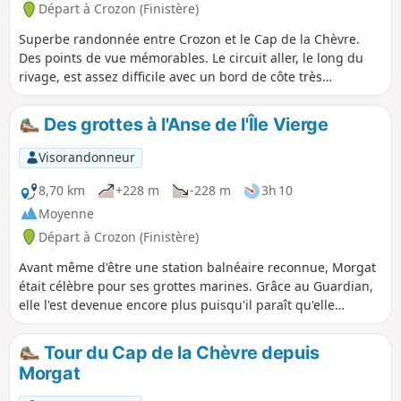
Départ à Crozon (Finistère)
Superbe randonnée entre Crozon et le Cap de la Chèvre.
Des points de vue mémorables. Le circuit aller, le long du
rivage, est assez difficile avec un bord de côte très
accidenté et une alternances de montées et descente très
pentues. Mais le circuit, qui emprunte le GR®34, en vaut la
Des grottes à l'Anse de l'Île Vierge
peine, avec un dépaysement garanti. Au départ de Crozon,
après le fort du Kador, on peut emprunter l'ancien tracé du
Visorandonneur
GR® 34 qui est un peu plus sportif, mais plus proche du
bord de la falaise ! Le retour, par l'intérieur de la pointe, est
8,70 km
+228 m
-228 m
3h 10
plus facile.
Moyenne
Départ à Crozon (Finistère)
Avant même d'être une station balnéaire reconnue, Morgat
était célèbre pour ses grottes marines. Grâce au Guardian,
elle l'est devenue encore plus puisqu'il paraît qu'elle
accueille sur son territoire l'une des plus belles plages au
monde. Conséquence de cette notoriété, cette petite
Tour du Cap de la Chèvre depuis
merveille n'est plus accessible du fait de la
Morgat
surfréquentation du minuscule et très abrupt sentier qui y
conduit. Mais on peut encore rêver de s'y prélasser depuis