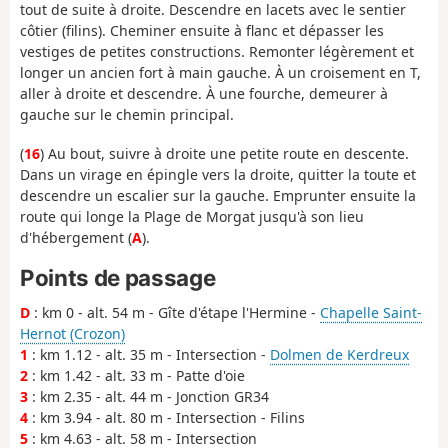
tout de suite à droite. Descendre en lacets avec le sentier
côtier (filins). Cheminer ensuite à flanc et dépasser les
vestiges de petites constructions. Remonter légèrement et
longer un ancien fort à main gauche. À un croisement en T,
aller à droite et descendre. À une fourche, demeurer à
gauche sur le chemin principal.
(
16
) Au bout, suivre à droite une petite route en descente.
Dans un virage en épingle vers la droite, quitter la toute et
descendre un escalier sur la gauche. Emprunter ensuite la
route qui longe la Plage de Morgat jusqu'à son lieu
d'hébergement (
A
).
Points de passage
D
: km 0 - alt. 54 m - Gîte d'étape l'Hermine -
Chapelle Saint-
Hernot (Crozon)
1
: km 1.12 - alt. 35 m - Intersection -
Dolmen de Kerdreux
2
: km 1.42 - alt. 33 m - Patte d'oie
3
: km 2.35 - alt. 44 m - Jonction GR34
4
: km 3.94 - alt. 80 m - Intersection - Filins
5
: km 4.63 - alt. 58 m - Intersection