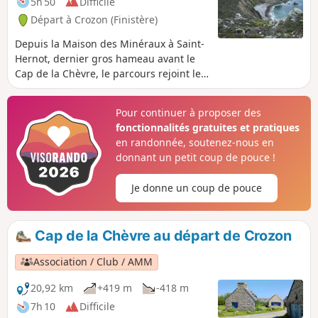
5h 50
Difficile
Départ à Crozon (Finistère)
Depuis la Maison des Minéraux à Saint-
Hernot, dernier gros hameau avant le
Cap de la Chèvre, le parcours rejoint le
sentier côtier du GR®® 34 qui
surplombe la Baie de Douarnenez. Sur
Pour continuer à proposer des
ce parcours, petite incursion au hameau
fonctionnalités gratuites et pratiques
de Rostudel, ancien village de
en randonnée, soutenez-nous en
pêcheurs-paysans datant des XVII, XVIII
donnant un petit coup de pouce !
et IXXe siècles.La randonnée se poursuit
par le Cap de la Chèvre bien connu
Je donne un coup de pouce
avant de rejoindre la Plage de la Palue,
réputée pour son spot de surf.Touches
patrimoniales avec la Chapelle de Saint-
Cap de la Chèvre au départ de Crozon
Hernot, le Dolmen de Kerdreux et le
Monument de l'Aéronavale au Cap de la
Association / Club / AMM
Chèvre.
20,92 km
+419 m
-418 m
7h 10
Difficile