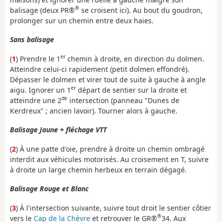
®
balisage (deux PR®
se croisent ici). Au bout du goudron,
prolonger sur un chemin entre deux haies.
Sans balisage
er
(
1
) Prendre le 1
chemin à droite, en direction du dolmen.
Atteindre celui-ci rapidement (petit dolmen effondré).
Dépasser le dolmen et virer tout de suite à gauche à angle
er
aigu. Ignorer un 1
départ de sentier sur la droite et
de
atteindre une 2
intersection (panneau "Dunes de
Kerdreux" ; ancien lavoir). Tourner alors à gauche.
Balisage Jaune + fléchage VTT
(
2
) À une patte d'oie, prendre à droite un chemin ombragé
interdit aux véhicules motorisés. Au croisement en T, suivre
à droite un large chemin herbeux en terrain dégagé.
Balisage Rouge et Blanc
(
3
) À l'intersection suivante, suivre tout droit le sentier côtier
®
vers le
Cap de la Chèvre
et retrouver le GR®
34. Aux