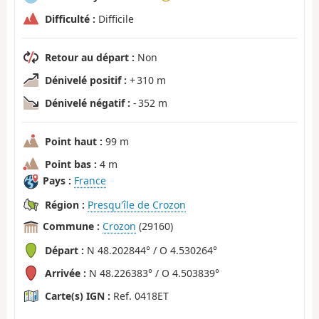
Difficulté :
Difficile
Retour au départ :
Non
Dénivelé positif :
+ 310 m
Dénivelé négatif :
- 352 m
Point haut :
99 m
Point bas :
4 m
Pays :
France
Région :
Presqu'île de Crozon
Commune :
Crozon
(29160)
Départ :
N 48.202844° / O 4.530264°
Arrivée :
N 48.226383° / O 4.503839°
Carte(s) IGN :
Ref. 0418ET