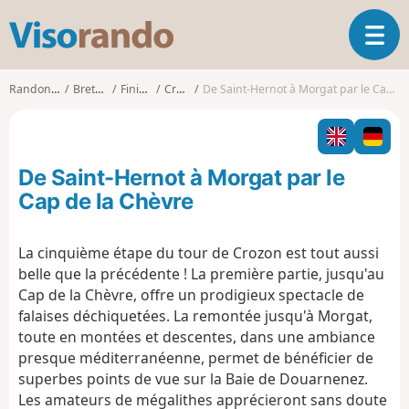
V
O
i
u
s
v
o
Randonnées
Bretagne
Finistère
Crozon
De Saint-Hernot à Morgat par le Cap de la Chèvre
r
r
i
a
r
n
l
d
De Saint-Hernot à Morgat par le
a
o
n
Cap de la Chèvre
a
v
La cinquième étape du tour de Crozon est tout aussi
i
belle que la précédente ! La première partie, jusqu'au
g
a
Cap de la Chèvre, offre un prodigieux spectacle de
t
falaises déchiquetées. La remontée jusqu'à Morgat,
i
toute en montées et descentes, dans une ambiance
o
presque méditerranéenne, permet de bénéficier de
n
superbes points de vue sur la Baie de Douarnenez.
Les amateurs de mégalithes apprécieront sans doute