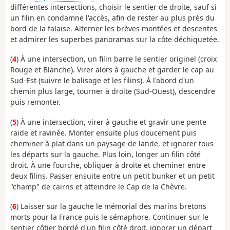
différentes intersections, choisir le sentier de droite, sauf si
un filin en condamne l'accès, afin de rester au plus près du
bord de la falaise. Alterner les brèves montées et descentes
et admirer les superbes panoramas sur la côte déchiquetée.
(
4
) À une intersection, un filin barre le sentier originel (croix
Rouge et Blanche). Virer alors à gauche et garder le cap au
Sud-Est (suivre le balisage et les filins). À l'abord d'un
chemin plus large, tourner à droite (Sud-Ouest), descendre
puis remonter.
(
5
) À une intersection, virer à gauche et gravir une pente
raide et ravinée. Monter ensuite plus doucement puis
cheminer à plat dans un paysage de lande, et ignorer tous
les départs sur la gauche. Plus loin, longer un filin côté
droit. À une fourche, obliquer à droite et cheminer entre
deux filins. Passer ensuite entre un petit bunker et un petit
"champ" de cairns et atteindre le Cap de la Chèvre.
(
6
) Laisser sur la gauche le mémorial des marins bretons
morts pour la France puis le sémaphore. Continuer sur le
sentier côtier bordé d'un filin côté droit, ignorer un départ