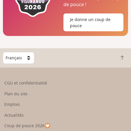
de pouce !
Je donne un coup de
pouce
C
R
h
e
o
t
i
o
s
CGU et confidentialité
u
i
r
s
Plan du site
e
s
n
e
Emplois
h
z
Actualités
a
u
u
n
Coup de pouce 2026
t
p