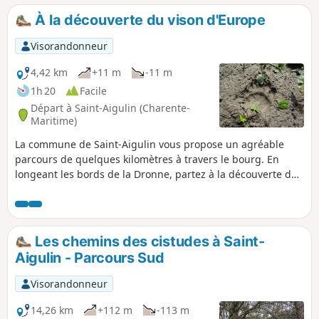
À la découverte du vison d'Europe
Visorandonneur
4,42 km
+11 m
-11 m
1h 20
Facile
Départ à Saint-Aigulin (Charente-
Maritime)
La commune de Saint-Aigulin vous propose un agréable
parcours de quelques kilomètres à travers le bourg. En
longeant les bords de la Dronne, partez à la découverte de
l'un de ses habitants les plus emblématiques et les plus
menacés : le vison d'Europe. Des panneaux pédagogiques
vous accompagnent tout le long de votre balade pour en
apprendre plus sur le patrimoine naturel et historique de
Les chemins des cistudes à Saint-
Saint-Aigulin.
Aigulin - Parcours Sud
Visorandonneur
14,26 km
+112 m
-113 m