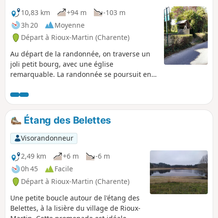
10,83 km
+94 m
-103 m
3h 20
Moyenne
Départ à Rioux-Martin (Charente)
Au départ de la randonnée, on traverse un
joli petit bourg, avec une église
remarquable. La randonnée se poursuit en
longeant un petit ruisseau qui mène à un
très grand étang, ensuite on travers une
partie boisée et la fin de la randonnée offre
des beaux points de vue sur la campagne.
Étang des Belettes
Visorandonneur
2,49 km
+6 m
-6 m
0h 45
Facile
Départ à Rioux-Martin (Charente)
Une petite boucle autour de l'étang des
Belettes, à la lisière du village de Rioux-