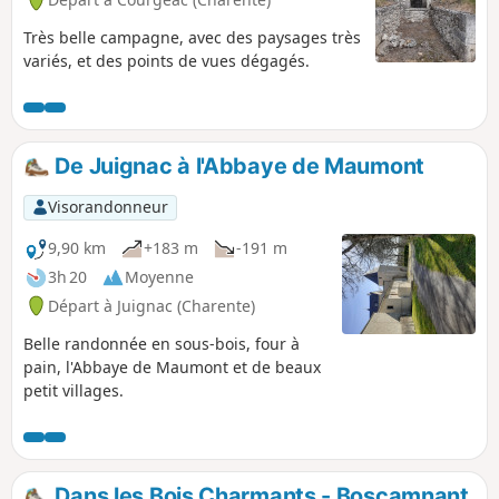
Très belle campagne, avec des paysages très
variés, et des points de vues dégagés.
De Juignac à l'Abbaye de Maumont
Visorandonneur
9,90 km
+183 m
-191 m
3h 20
Moyenne
Départ à Juignac (Charente)
Belle randonnée en sous-bois, four à
pain, l'Abbaye de Maumont et de beaux
petit villages.
Dans les Bois Charmants - Boscamnant