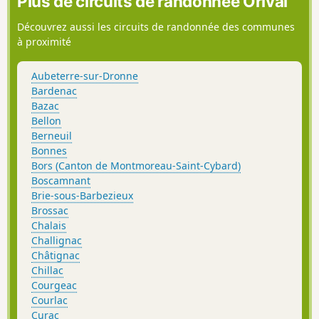
Plus de circuits de randonnée Orival
Découvrez aussi les circuits de randonnée des communes
à proximité
Aubeterre-sur-Dronne
Bardenac
Bazac
Bellon
Berneuil
Bonnes
Bors (Canton de Montmoreau-Saint-Cybard)
Boscamnant
Brie-sous-Barbezieux
Brossac
Chalais
Challignac
Châtignac
Chillac
Courgeac
Courlac
Curac