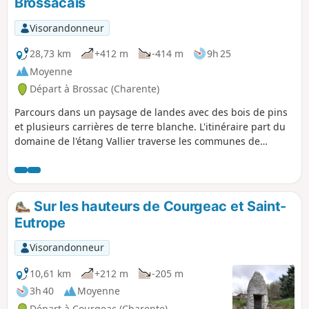
Brossacais
Visorandonneur
28,73 km
+412 m
-414 m
9h 25
Moyenne
Départ à Brossac (Charente)
Parcours dans un paysage de landes avec des bois de pins
et plusieurs carrières de terre blanche. L'itinéraire part du
domaine de l'étang Vallier traverse les communes de
Passirac, Guizengeard et Boisbreteau. Le paysage de la
vallée de la Motte est remarquable.
Sur les hauteurs de Courgeac et Saint-
Eutrope
Visorandonneur
10,61 km
+212 m
-205 m
3h 40
Moyenne
Départ à Courgeac (Charente)