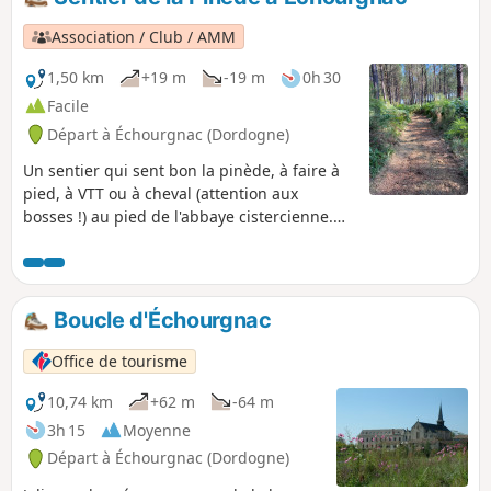
Association / Club / AMM
1,50 km
+19 m
-19 m
0h 30
Facile
Départ à Échourgnac (Dordogne)
Un sentier qui sent bon la pinède, à faire à
pied, à VTT ou à cheval (attention aux
bosses !) au pied de l'abbaye cistercienne.
Un chemin avec rébus et devinettes !
Boucle d'Échourgnac
Office de tourisme
10,74 km
+62 m
-64 m
3h 15
Moyenne
Départ à Échourgnac (Dordogne)