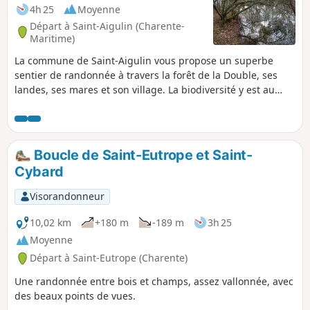
4h 25
Moyenne
Départ à Saint-Aigulin (Charente-
Maritime)
La commune de Saint-Aigulin vous propose un superbe
sentier de randonnée à travers la forêt de la Double, ses
landes, ses mares et son village. La biodiversité y est au
rendez-vous et notamment, à la belle saison, une espèce
patrimoniale : la Cistude d'Europe. De nombreux panneaux
pédagogiques sont à disposition tout le long du parcours
pour en apprendre plus sur la faune et la flore locale.
Boucle de Saint-Eutrope et Saint-
N'oubliez pas votre appareil photo !
Cybard
Visorandonneur
10,02 km
+180 m
-189 m
3h 25
Moyenne
Départ à Saint-Eutrope (Charente)
Une randonnée entre bois et champs, assez vallonnée, avec
des beaux points de vues.