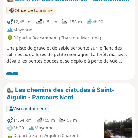
Office de tourisme
12,48 km
+151 m
-158 m
4h 00
Moyenne
Départ à Boscamnant (Charente-Maritime)
Une piste de grave et de sable serpente sur le flanc des
collines aux allures de petite montagne. La forêt, massive,
dévale les pentes douces et se déploie à perte de vue,
accompagnant le marcheur dans un "lointain sauvage".
Les chemins des cistudes à Saint-
Aigulin - Parcours Nord
Visorandonneur
11,54 km
+65 m
-67 m
3h 30
Moyenne
Départ à Saint-Aigulin (Charente-