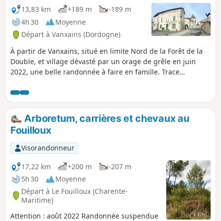
13,83 km
+189 m
-189 m
4h 30
Moyenne
Départ à Vanxains (Dordogne)
À partir de Vanxains, situé en limite Nord de la Forêt de la
Double, et village dévasté par un orage de grêle en juin
2022, une belle randonnée à faire en famille. Trace
importée depuis le site Randonnées en dordogne . Ce
circuit permet de découvrir des hameaux, des lavoirs, des
fermes, des étangs. On chemine dans un secteur très
calme, sur de petites routes, des pistes forestières et de
Arboretum, carrières et chevaux au
jolis chemins du Périgord.
Fouilloux
Visorandonneur
17,22 km
+200 m
-207 m
5h 30
Moyenne
Départ à Le Fouilloux (Charente-
Maritime)
Attention : août 2022 Randonnée suspendue