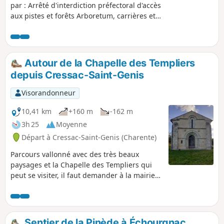
par : Arrêté d'interdiction préfectoral d'accès
aux pistes et forêts Arboretum, carrières et
chevaux au Fouilloux Découverte des
carrières de kaolin (argiles blanches), des
chevaux et de l'arboretum des enfants du
village dans une nature préservée.
Autour de la Chapelle des Templiers
depuis Cressac-Saint-Genis
Visorandonneur
10,41 km
+160 m
-162 m
3h 25
Moyenne
Départ à Cressac-Saint-Genis (Charente)
Parcours vallonné avec des très beaux
paysages et la Chapelle des Templiers qui
peut se visiter, il faut demander à la mairie
ou syndicat d'initiative de Blanzac.
Sentier de la Pinède à Échourgnac