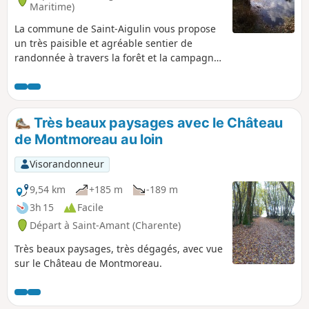
Maritime)
La commune de Saint-Aigulin vous propose
un très paisible et agréable sentier de
randonnée à travers la forêt et la campagne.
Baptisé les chemins des cistudes, ce
parcours permet de partir à la découverte
de cette tortue emblématique qu'est la
cistude d'Europe et de découvrir son milieu
Très beaux paysages avec le Château
de vie grâce à ce sentier jalonné de mares.
de Montmoreau au loin
De nombreux panneaux pédagogiques sont
à disposition tout le long du parcours pour
Visorandonneur
en apprendre plus sur la faune et la flore
locale.
9,54 km
+185 m
-189 m
3h 15
Facile
Départ à Saint-Amant (Charente)
Très beaux paysages, très dégagés, avec vue
sur le Château de Montmoreau.