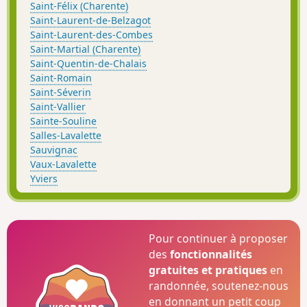
Saint-Félix (Charente)
Saint-Laurent-de-Belzagot
Saint-Laurent-des-Combes
Saint-Martial (Charente)
Saint-Quentin-de-Chalais
Saint-Romain
Saint-Séverin
Saint-Vallier
Sainte-Souline
Salles-Lavalette
Sauvignac
Vaux-Lavalette
Yviers
Pour continuer à proposer
des
fonctionnalités
gratuites et pratiques
en
randonnée, soutenez-nous
en donnant un petit coup