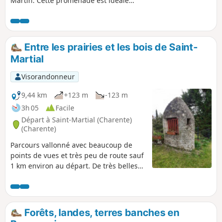
Martin. Cette promenade est idéale
pour les familles avec enfants et pour
les promeneurs avec leur chien.
Accessible en toutes saisons, c'est une
belle balade pour renouer avec la
Entre les prairies et les bois de Saint-
nature.
Martial
Visorandonneur
9,44 km
+123 m
-123 m
3h 05
Facile
Départ à Saint-Martial (Charente)
(Charente)
Parcours vallonné avec beaucoup de
points de vues et très peu de route sauf
1 km environ au départ. De très belles
demeures sur le parcours, quelques
puits remarquables et beaucoup de
bovins, des prairies et des bois.
Forêts, landes, terres banches en