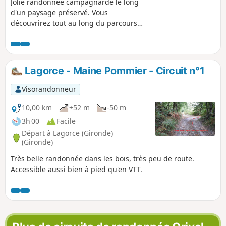
Jolie randonnée campagnarde le long
d'un paysage préservé. Vous
découvrirez tout au long du parcours
les Étangs de la Double qui offrent aux
animaux un refuge sauvage et préservé.
Faites une pause à l'Abbaye
Cistercienne Notre-Dame de Bonne
Lagorce - Maine Pommier - Circuit n°1
Espérance et profitez-en pour déguster
le fameux fromage "Trappe
Visorandonneur
Échourgnac ».
10,00 km
+52 m
-50 m
3h 00
Facile
Départ à Lagorce (Gironde)
(Gironde)
Très belle randonnée dans les bois, très peu de route.
Accessible aussi bien à pied qu'en VTT.