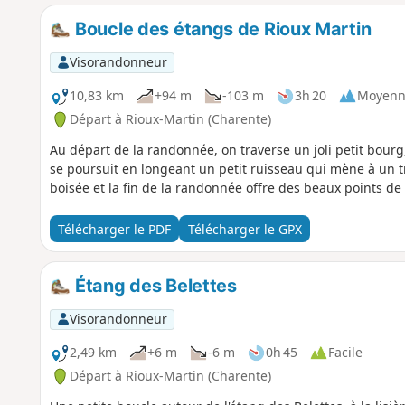
Boucle des étangs de Rioux Martin
Visorandonneur
10,83 km
+94 m
-103 m
3h 20
Moyenn
Départ à Rioux-Martin (Charente)
Au départ de la randonnée, on traverse un joli petit bour
se poursuit en longeant un petit ruisseau qui mène à un t
boisée et la fin de la randonnée offre des beaux points d
Télécharger le PDF
Télécharger le GPX
Étang des Belettes
Visorandonneur
2,49 km
+6 m
-6 m
0h 45
Facile
Départ à Rioux-Martin (Charente)