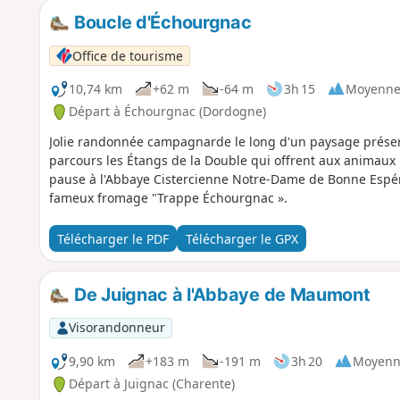
Boucle d'Échourgnac
Office de tourisme
10,74 km
+62 m
-64 m
3h 15
Moyenn
Départ à Échourgnac (Dordogne)
Jolie randonnée campagnarde le long d'un paysage préser
parcours les Étangs de la Double qui offrent aux animaux 
pause à l'Abbaye Cistercienne Notre-Dame de Bonne Espér
fameux fromage "Trappe Échourgnac ».
Télécharger le PDF
Télécharger le GPX
De Juignac à l'Abbaye de Maumont
Visorandonneur
9,90 km
+183 m
-191 m
3h 20
Moyenn
Départ à Juignac (Charente)