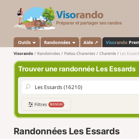
V
i
s
o
r
a
Outils
Randonnées
Aide ↗
Viso
rando
Pre
n
Visorando
Randonnées
Poitou-Charentes
Charente
Les Essard
d
o
Trouver une randonnée Les Essards
Filtres
NOUVEAU
Randonnées Les Essards