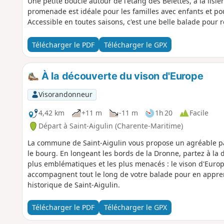
Une petite boucle autour de l'étang des Belettes, à la lisiè
promenade est idéale pour les familles avec enfants et po
Accessible en toutes saisons, c'est une belle balade pour 
Télécharger le PDF
Télécharger le GPX
À la découverte du vison d'Europe
Visorandonneur
4,42 km
+11 m
-11 m
1h 20
Facile
Départ à Saint-Aigulin (Charente-Maritime)
La commune de Saint-Aigulin vous propose un agréable pa
le bourg. En longeant les bords de la Dronne, partez à la 
plus emblématiques et les plus menacés : le vison d'Eur
accompagnent tout le long de votre balade pour en appren
historique de Saint-Aigulin.
Télécharger le PDF
Télécharger le GPX