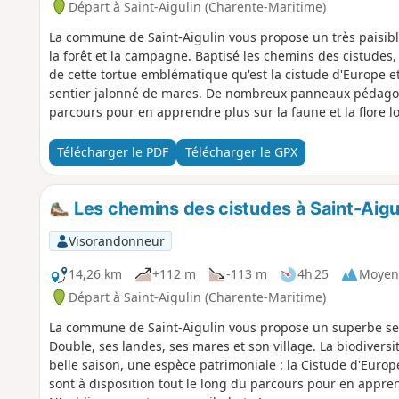
Départ à Saint-Aigulin (Charente-Maritime)
La commune de Saint-Aigulin vous propose un très paisibl
la forêt et la campagne. Baptisé les chemins des cistudes,
de cette tortue emblématique qu'est la cistude d'Europe et
sentier jalonné de mares. De nombreux panneaux pédagogi
parcours pour en apprendre plus sur la faune et la flore lo
Télécharger le PDF
Télécharger le GPX
Les chemins des cistudes à Saint-Aigu
Visorandonneur
14,26 km
+112 m
-113 m
4h 25
Moyen
Départ à Saint-Aigulin (Charente-Maritime)
La commune de Saint-Aigulin vous propose un superbe sent
Double, ses landes, ses mares et son village. La biodivers
belle saison, une espèce patrimoniale : la Cistude d'Eu
sont à disposition tout le long du parcours pour en apprend