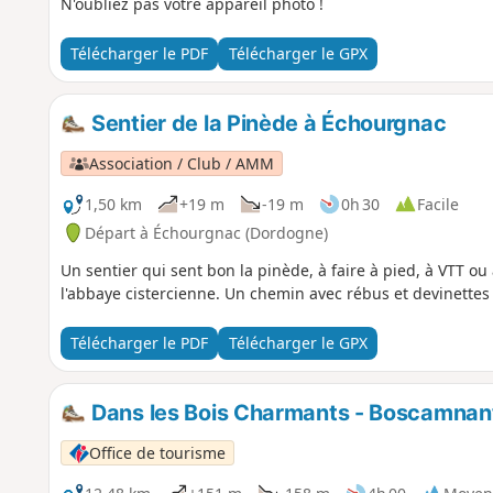
N'oubliez pas votre appareil photo !
Télécharger le PDF
Télécharger le GPX
Sentier de la Pinède à Échourgnac
Association / Club / AMM
1,50 km
+19 m
-19 m
0h 30
Facile
Départ à Échourgnac (Dordogne)
Un sentier qui sent bon la pinède, à faire à pied, à VTT ou
l'abbaye cistercienne. Un chemin avec rébus et devinettes 
Télécharger le PDF
Télécharger le GPX
Dans les Bois Charmants - Boscamnan
Office de tourisme