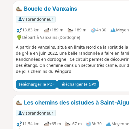
Boucle de Vanxains
Visorandonneur
13,83 km
+189 m
-189 m
4h 30
Moyen
Départ à Vanxains (Dordogne)
À partir de Vanxains, situé en limite Nord de la Forêt de l
de grêle en juin 2022, une belle randonnée à faire en famil
Randonnées en dordogne . Ce circuit permet de découvrir 
des étangs. On chemine dans un secteur très calme, sur de 
de jolis chemins du Périgord.
Télécharger le PDF
Télécharger le GPX
Les chemins des cistudes à Saint-Aigu
Visorandonneur
11,54 km
+65 m
-67 m
3h 30
Moyenn