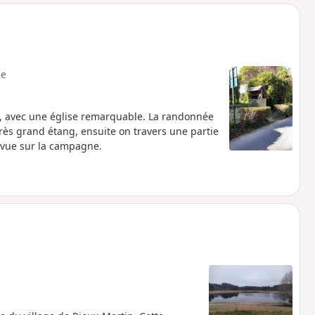
o
a
i
m
p
e
g, avec une église remarquable. La randonnée
rès grand étang, ensuite on travers une partie
e vue sur la campagne.