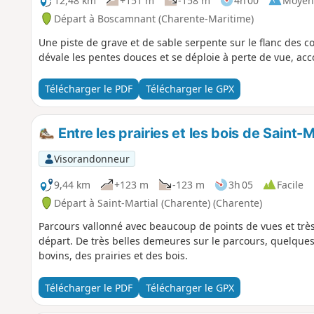
12,48 km
+151 m
-158 m
4h 00
Moyen
Départ à Boscamnant (Charente-Maritime)
Une piste de grave et de sable serpente sur le flanc des co
dévale les pentes douces et se déploie à perte de vue, a
Télécharger le PDF
Télécharger le GPX
Entre les prairies et les bois de Saint-M
Visorandonneur
9,44 km
+123 m
-123 m
3h 05
Facile
Départ à Saint-Martial (Charente) (Charente)
Parcours vallonné avec beaucoup de points de vues et trè
départ. De très belles demeures sur le parcours, quelqu
bovins, des prairies et des bois.
Télécharger le PDF
Télécharger le GPX