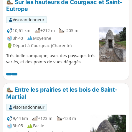
Sur les hauteurs de Courgeac et Saint-
Eutrope
Visorandonneur
10,61 km
+212 m
-205 m
3h 40
Moyenne
Départ à Courgeac (Charente)
Très belle campagne, avec des paysages très
variés, et des points de vues dégagés.
Entre les prairies et les bois de Saint-
Martial
Visorandonneur
9,44 km
+123 m
-123 m
3h 05
Facile