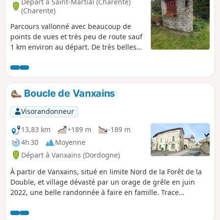
Départ à Saint-Martial (Charente)
(Charente)
Parcours vallonné avec beaucoup de
points de vues et très peu de route sauf
1 km environ au départ. De très belles
demeures sur le parcours, quelques
puits remarquables et beaucoup de
bovins, des prairies et des bois.
Boucle de Vanxains
Visorandonneur
13,83 km
+189 m
-189 m
4h 30
Moyenne
Départ à Vanxains (Dordogne)
À partir de Vanxains, situé en limite Nord de la Forêt de la
Double, et village dévasté par un orage de grêle en juin
2022, une belle randonnée à faire en famille. Trace
importée depuis le site Randonnées en dordogne . Ce
circuit permet de découvrir des hameaux, des lavoirs, des