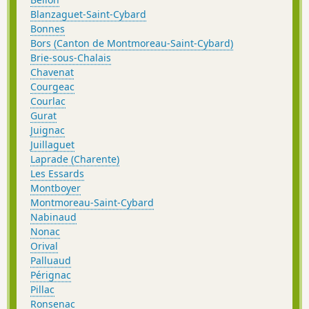
Blanzaguet-Saint-Cybard
Bonnes
Bors (Canton de Montmoreau-Saint-Cybard)
Brie-sous-Chalais
Chavenat
Courgeac
Courlac
Gurat
Juignac
Juillaguet
Laprade (Charente)
Les Essards
Montboyer
Montmoreau-Saint-Cybard
Nabinaud
Nonac
Orival
Palluaud
Pérignac
Pillac
Ronsenac