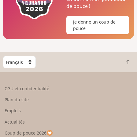
de pouce !
Je donne un coup de
pouce
C
R
h
e
o
t
i
o
s
CGU et confidentialité
u
i
r
s
Plan du site
e
s
n
e
Emplois
h
z
Actualités
a
u
u
n
Coup de pouce 2026
t
p