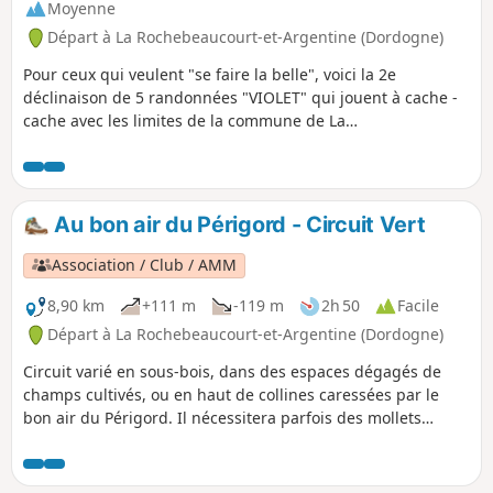
Moyenne
Départ à La Rochebeaucourt-et-Argentine (Dordogne)
Pour ceux qui veulent "se faire la belle", voici la 2e
déclinaison de 5 randonnées "VIOLET" qui jouent à cache -
cache avec les limites de la commune de La
Rochebeaucourt-Argentine et de Champagne-Fontaine.
Promenade variée qui alterne petits hameaux, crêtes
panoramiques , sous-bois ombragés et chemin plein de
fraicheur.
Au bon air du Périgord - Circuit Vert
Association / Club / AMM
8,90 km
+111 m
-119 m
2h 50
Facile
Départ à La Rochebeaucourt-et-Argentine (Dordogne)
Circuit varié en sous-bois, dans des espaces dégagés de
champs cultivés, ou en haut de collines caressées par le
bon air du Périgord. Il nécessitera parfois des mollets
vigoureux avec des dénivelés d'environ 50 m. Pour ceux
aussi qui aiment la découverte, il leur suffira de "passer le
pont", petit pont de bois au-dessus de la Nizonne, et d'aller