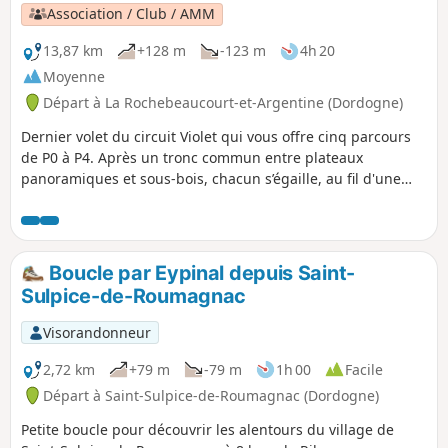
où 90 000 ans d'histoire vous attendent.
Association / Club / AMM
13,87 km
+128 m
-123 m
4h 20
Moyenne
Départ à La Rochebeaucourt-et-Argentine (Dordogne)
Dernier volet du circuit Violet qui vous offre cinq parcours
de P0 à P4. Après un tronc commun entre plateaux
panoramiques et sous-bois, chacun s’égaille, au fil d'une
longue balade le long de la Nizonne, vers un final à travers
des hameaux ou près de petits châteaux voire de vestiges
historiques. Le P4, dans son final, sera l'occasion de vous
pencher sur la légende entre la fille du Baron Galard de
Boucle par Eypinal depuis Saint-
Béarn et le fils du Baron de Feuillade puis d'aborder de
Sulpice-de-Roumagnac
magnifiques cluzeaux (abri-cavernes).
Visorandonneur
2,72 km
+79 m
-79 m
1h 00
Facile
Départ à Saint-Sulpice-de-Roumagnac (Dordogne)
Petite boucle pour découvrir les alentours du village de