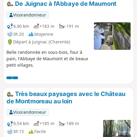
De Juignac à l'Abbaye de Maumont
p
Visorandonneur
9,90 km
+183 m
-191 m
3h 20
Moyenne
Départ à Juignac (Charente)
Belle randonnée en sous-bois, four à
pain, l'Abbaye de Maumont et de beaux
petit villages.
Très beaux paysages avec le Château
de Montmoreau au loin
Visorandonneur
9,54 km
+185 m
-189 m
3h 15
Facile