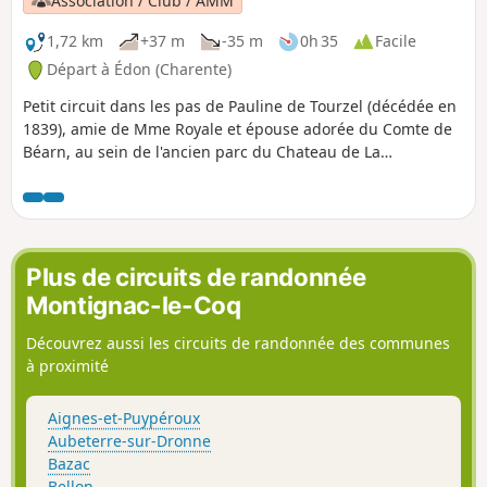
Association / Club / AMM
1,72 km
+37 m
-35 m
0h 35
Facile
Départ à Édon (Charente)
Petit circuit dans les pas de Pauline de Tourzel (décédée en
1839), amie de Mme Royale et épouse adorée du Comte de
Béarn, au sein de l'ancien parc du Chateau de La
Rochebeaucourt (incendié en 1941 puis démantelé).
Plus de circuits de randonnée
Montignac-le-Coq
Découvrez aussi les circuits de randonnée des communes
à proximité
Aignes-et-Puypéroux
Aubeterre-sur-Dronne
Bazac
Bellon