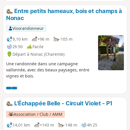
fermes, des étangs. On chemine dans un secteur très
calme, sur de petites routes, des pistes forestières et de
Entre petits hameaux, bois et champs à
jolis chemins du Périgord.
Nonac
Visorandonneur
9,10 km
+96 m
-105 m
2h 50
Facile
Départ à Nonac (Charente)
Une randonnée dans une campagne
vallonnée, avec des beaux paysages, entre
vignes et bois.
L'Échappée Belle - Circuit Violet - P1
Association / Club / AMM
14,01 km
+143 m
-148 m
4h 25