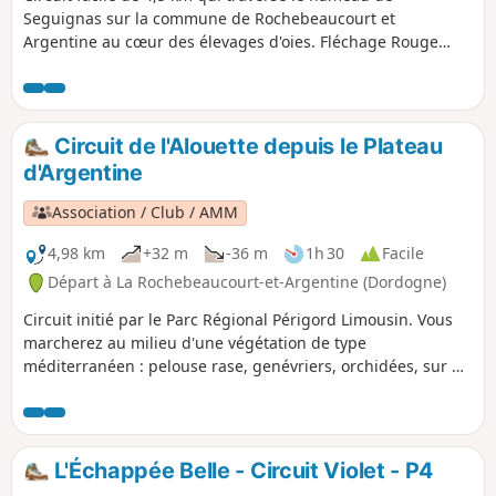
Seguignas sur la commune de Rochebeaucourt et
Argentine au cœur des élevages d'oies. Fléchage Rouge
avec logo "Gardiens du Patrimoine".
Circuit de l'Alouette depuis le Plateau
d'Argentine
Association / Club / AMM
4,98 km
+32 m
-36 m
1h 30
Facile
Départ à La Rochebeaucourt-et-Argentine (Dordogne)
Circuit initié par le Parc Régional Périgord Limousin. Vous
marcherez au milieu d'une végétation de type
méditerranéen : pelouse rase, genévriers, orchidées, sur un
sous-sol calcaire. Une faune particulière, dont le lézard vert,
saura parfois vous surprendre. En parcourant l'ancienne
voie de chemin de fer, vous découvrirez l'histoire de
l'activité économique du plateau. N'hésitez pas à entrer
L'Échappée Belle - Circuit Violet - P4
dans l'église romane, dans les carrières, dans les cluzeaux