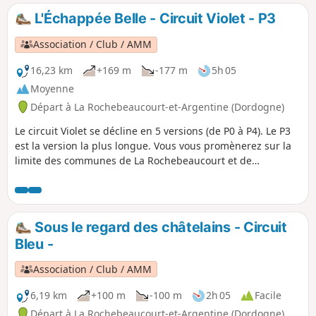
vagabonder sur les sentiers de la commune voisine de
L'Échappée Belle - Circuit Violet - P3
Combiers.
Association / Club / AMM
16,23 km
+169 m
-177 m
5h 05
Moyenne
Départ à La Rochebeaucourt-et-Argentine (Dordogne)
Le circuit Violet se décline en 5 versions (de P0 à P4). Le P3
est la version la plus longue. Vous vous promènerez sur la
limite des communes de La Rochebeaucourt et de
Champagne Fontaine, avec de beaux passages aérés
donnant une belle vue à 180°de Villebois Lavalette à
Vendoire. Passages en sous-bois et le long de la Nizonne
apporteront une touche fraicheur parfois bienvenue.
Sous le regard des châtelains - Circuit
Hameaux de nos campagnes et châteaux dans le paysage
Bleu -
complèteront cette « Échappée Belle » .
Association / Club / AMM
6,19 km
+100 m
-100 m
2h 05
Facile
Départ à La Rochebeaucourt-et-Argentine (Dordogne)