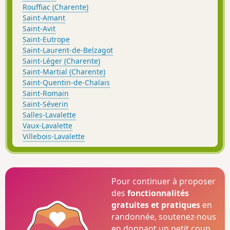
Rouffiac (Charente)
Saint-Amant
Saint-Avit
Saint-Eutrope
Saint-Laurent-de-Belzagot
Saint-Léger (Charente)
Saint-Martial (Charente)
Saint-Quentin-de-Chalais
Saint-Romain
Saint-Séverin
Salles-Lavalette
Vaux-Lavalette
Villebois-Lavalette
Pour continuer à proposer
des
fonctionnalités
gratuites et pratiques
en
randonnée, soutenez-nous
en donnant un petit coup