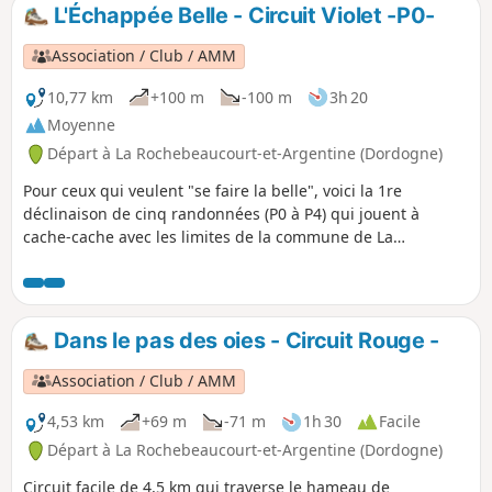
L'Échappée Belle - Circuit Violet -P0-
Association / Club / AMM
10,77 km
+100 m
-100 m
3h 20
Moyenne
Départ à La Rochebeaucourt-et-Argentine (Dordogne)
Pour ceux qui veulent "se faire la belle", voici la 1re
déclinaison de cinq randonnées (P0 à P4) qui jouent à
cache-cache avec les limites de la commune de La
Rochebeaucourt-Argentine, de Champagne-Fontaine et
Blanzaguet.
Dans le pas des oies - Circuit Rouge -
Association / Club / AMM
4,53 km
+69 m
-71 m
1h 30
Facile
Départ à La Rochebeaucourt-et-Argentine (Dordogne)
Circuit facile de 4,5 km qui traverse le hameau de