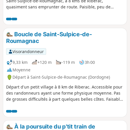
Saint-Sulpice-de-Roumagnac, à 8 kms de Riberac,
quasiment sans emprunter de route. Paisible, peu de
chance de croiser quelqu'un. Être équipé de bonnes
chaussures est un prérequis . Des bâtons de marche seront
un plus.
Boucle de Saint-Sulpice-de-
Roumagnac
Visorandonneur
9,33 km
+120 m
-119 m
3h 00
Moyenne
Départ à Saint-Sulpice-de-Roumagnac (Dordogne)
Départ d'un petit village à 8 km de Riberac. Accessible pour
des randonneurs ayant une forme physique moyenne. Pas
de grosses difficultés à part quelques belles côtes. Faisable
à VTT.
À la poursuite du p'tit train de