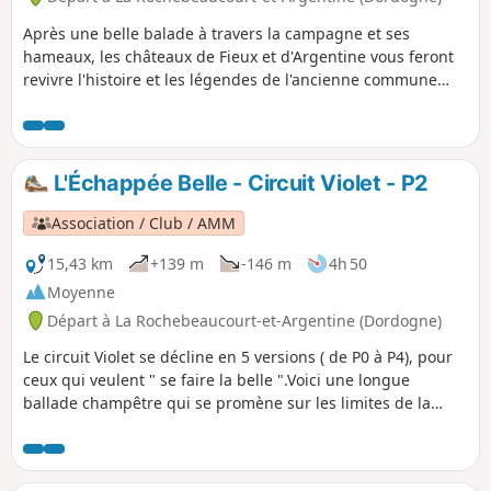
Après une belle balade à travers la campagne et ses
hameaux, les châteaux de Fieux et d'Argentine vous feront
revivre l'histoire et les légendes de l'ancienne commune
d'Argentine .
L'Échappée Belle - Circuit Violet - P2
Association / Club / AMM
15,43 km
+139 m
-146 m
4h 50
Moyenne
Départ à La Rochebeaucourt-et-Argentine (Dordogne)
Le circuit Violet se décline en 5 versions ( de P0 à P4), pour
ceux qui veulent " se faire la belle ".Voici une longue
ballade champêtre qui se promène sur les limites de la
commune de La Rochebeaucourt et de Champagne
Fontaine puis qui longe celle que marque la Nizonne, entre
Dordogne et Charente.