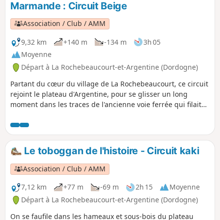
Marmande : Circuit Beige
Association / Club / AMM
9,32 km
+140 m
-134 m
3h 05
Moyenne
Départ à La Rochebeaucourt-et-Argentine (Dordogne)
Partant du cœur du village de La Rochebeaucourt, ce circuit
rejoint le plateau d'Argentine, pour se glisser un long
moment dans les traces de l'ancienne voie ferrée qui filait
vers Marmande depuis Angoulême. Un beau patrimoine à
découvrir tout en traversant des paysages variés et
vallonnés.
Le toboggan de l'histoire - Circuit kaki
Association / Club / AMM
7,12 km
+77 m
-69 m
2h 15
Moyenne
Départ à La Rochebeaucourt-et-Argentine (Dordogne)
On se faufile dans les hameaux et sous-bois du plateau