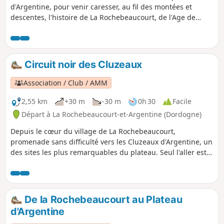
d'Argentine, pour venir caresser, au fil des montées et
descentes, l'histoire de La Rochebeaucourt, de l'Age de
pierres jusqu'à la seconde guerre mondiale.
Circuit noir des Cluzeaux
Association / Club / AMM
2,55 km
+30 m
-30 m
0h 30
Facile
Départ à La Rochebeaucourt-et-Argentine (Dordogne)
Depuis le cœur du village de La Rochebeaucourt,
promenade sans difficulté vers les Cluzeaux d'Argentine, un
des sites les plus remarquables du plateau. Seul l'aller est
fléché mais le retour peut s'effectuer par le même chemin
ou prolonger la promenade en rejoignant d'autres sentiers
fléchés autour de l'église d'Argentine toute près ou, un peu
plus loin, l'aire de stationnement du Plateau d'Argentine.
De la Rochebeaucourt au Plateau
d'Argentine