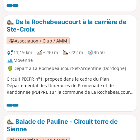
De la Rochebeaucourt à la carrière de
Ste-Croix
Association / Club / AMM
11,19 km
+230 m
-222 m
3h 50
Moyenne
Départ à La Rochebeaucourt-et-Argentine (Dordogne)
Circuit PDIPR n°1, proposé dans le cadre du Plan
Départemental des Itinéraires de Promenade et de
Randonnée (PDIPR), sur la commune de La Rochebeaucourt
et Argentine.Depuis le cœur du village , vous rejoindrez le
Plateau d'Argentine et son passé historique. Puis, une
longue errance, sur l'empreinte de l'ancienne voie ferrée
Angoulême - Marmande, vous mènera à travers bois et
Balade de Pauline - Circuit terre de
taillis, en bordure de la carrière de Ste Croix, avant de
Sienne
basculer sur un versant verdoyant qui fait face à la Nizonne
et rejoint le village.