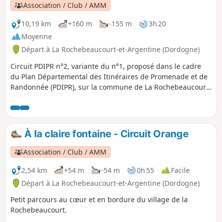
Association / Club / AMM
10,19 km
+160 m
-155 m
3h 20
Moyenne
Départ à La Rochebeaucourt-et-Argentine (Dordogne)
Circuit PDIPR n°2, variante du n°1, proposé dans le cadre
du Plan Départemental des Itinéraires de Promenade et de
Randonnée (PDIPR), sur la commune de La Rochebeaucourt
et Argentine.Depuis le cœur du village, vous rejoindrez
l'église d'Argentine et son passé historique. Puis une longue
errance sur l'empreinte de l'ancienne voie ferrée
Angoulême - Marmande, vous mènera à travers bois et
À la claire fontaine - Circuit Orange
taillis sur le plateau calcaire en bordure du terrain
d'aviation, avant de basculer sur un versant verdoyant qui
Association / Club / AMM
fait face à la Nizonne et rejoint le village.
2,54 km
+54 m
-54 m
0h 55
Facile
Départ à La Rochebeaucourt-et-Argentine (Dordogne)
Petit parcours au cœur et en bordure du village de la
Rochebeaucourt.