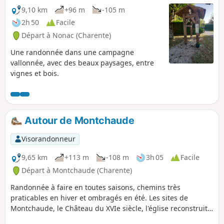
9,10 km
+96 m
-105 m
2h 50
Facile
Départ à Nonac (Charente)
Une randonnée dans une campagne
vallonnée, avec des beaux paysages, entre
vignes et bois.
Autour de Montchaude
Visorandonneur
9,65 km
+113 m
-108 m
3h 05
Facile
Départ à Montchaude (Charente)
Randonnée à faire en toutes saisons, chemins très
praticables en hiver et ombragés en été. Les sites de
Montchaude, le Château du XVIe siècle, l'église reconstruite
entre 1895 et 1898, la Chapelle Saint-Mathurin perdue au