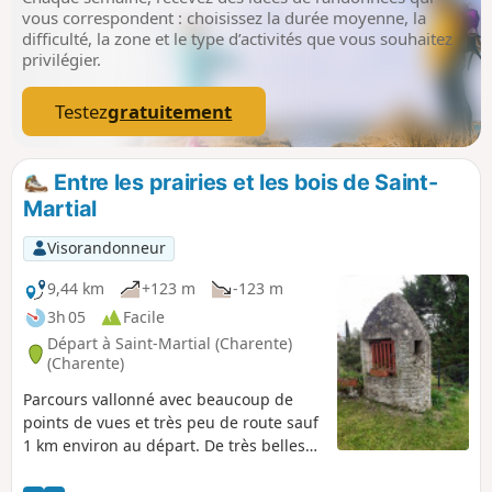
vous correspondent : choisissez la durée moyenne, la
difficulté, la zone et le type d’activités que vous souhaitez
privilégier.
Testez
gratuitement
Entre les prairies et les bois de Saint-
Martial
Visorandonneur
9,44 km
+123 m
-123 m
3h 05
Facile
Départ à Saint-Martial (Charente)
(Charente)
Parcours vallonné avec beaucoup de
points de vues et très peu de route sauf
1 km environ au départ. De très belles
demeures sur le parcours, quelques
puits remarquables et beaucoup de