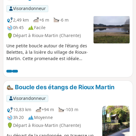
points de vue.
Visorandonneur
2,49 km
+6 m
-6 m
0h 45
Facile
Départ à Rioux-Martin (Charente)
Une petite boucle autour de l'étang des
Belettes, à la lisière du village de Rioux-
Martin. Cette promenade est idéale
pour les familles avec enfants et pour
les promeneurs avec leur chien.
Accessible en toutes saisons, c'est une
belle balade pour renouer avec la
Boucle des étangs de Rioux Martin
nature.
Visorandonneur
10,83 km
+94 m
-103 m
3h 20
Moyenne
Départ à Rioux-Martin (Charente)
Au départ de la randonnée, on traverse un