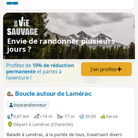
milieu des bois et beaucoup de points de vue tout au long
du cheminement à découvrir.
Envie de randonner plusieurs
jours ?
Profitez de
10% de réduction
J'en profite
permanente
et partez à
l’aventure !
Boucle autour de Lamérac
Visorandonneur
9,87 km
+74 m
-77 m
3h 00
Facile
Départ à Lamérac (Charente)
Balade à Lamérac, à la portée de tous, traversant divers