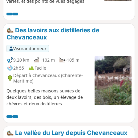
variés, et des points de vues dégagés.
tout particulièrement, l’Étang de la Vergne
aux eaux turquoises.
Des lavoirs aux distilleries de
Chevanceaux
Visorandonneur
9,20 km
+102 m
-105 m
2h 55
Facile
Départ à Chevanceaux (Charente-
Maritime)
Quelques belles maisons suivies de
deux lavoirs, des bois, un élevage de
chèvres et deux distilleries.
La vallée du Lary depuis Chevanceaux