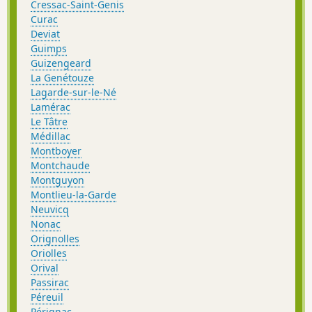
Cressac-Saint-Genis
Curac
Deviat
Guimps
Guizengeard
La Genétouze
Lagarde-sur-le-Né
Lamérac
Le Tâtre
Médillac
Montboyer
Montchaude
Montguyon
Montlieu-la-Garde
Neuvicq
Nonac
Orignolles
Oriolles
Orival
Passirac
Péreuil
Pérignac