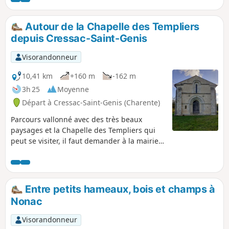
bovins, des prairies et des bois.
Autour de la Chapelle des Templiers
depuis Cressac-Saint-Genis
Visorandonneur
10,41 km
+160 m
-162 m
3h 25
Moyenne
Départ à Cressac-Saint-Genis (Charente)
Parcours vallonné avec des très beaux
paysages et la Chapelle des Templiers qui
peut se visiter, il faut demander à la mairie
ou syndicat d'initiative de Blanzac.
Entre petits hameaux, bois et champs à
Nonac
Visorandonneur