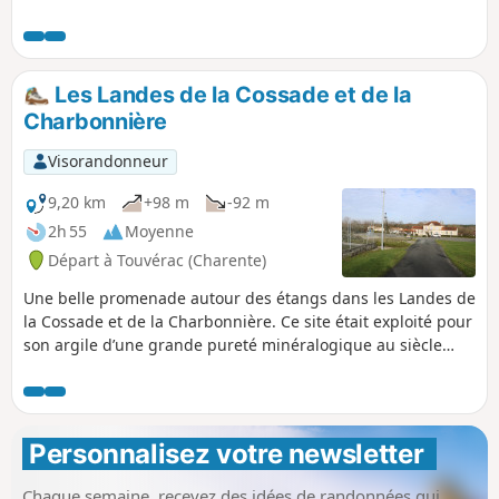
Passirac, Guizengeard et Boisbreteau. Le paysage de la
vallée de la Motte est remarquable.
Les Landes de la Cossade et de la
Charbonnière
Visorandonneur
9,20 km
+98 m
-92 m
2h 55
Moyenne
Départ à Touvérac (Charente)
Une belle promenade autour des étangs dans les Landes de
la Cossade et de la Charbonnière. Ce site était exploité pour
son argile d’une grande pureté minéralogique au siècle
dernier. L'abandon du site a vu les quatre cavités profondes
de 30 à 50 m se remplir d'eau. Cette randonnée offre du
calme et du dépaysement. Certains lacs sont magnifiques !
Avec du soleil c’est encore plus beau. (!) baignade
Personnalisez votre newsletter 
strictement interdite
Chaque semaine, recevez des idées de randonnées qui