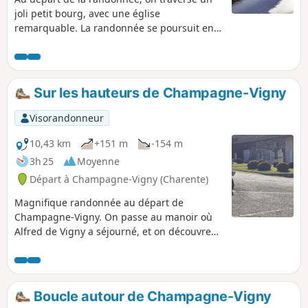
joli petit bourg, avec une église
remarquable. La randonnée se poursuit en
longeant un petit ruisseau qui mène à un
très grand étang, ensuite on travers une
partie boisée et la fin de la randonnée offre
des beaux points de vue sur la campagne.
Sur les hauteurs de Champagne-Vigny
Visorandonneur
10,43 km
+151 m
-154 m
3h 25
Moyenne
Départ à Champagne-Vigny (Charente)
Magnifique randonnée au départ de
Champagne-Vigny. On passe au manoir où
Alfred de Vigny a séjourné, et on découvre
un riche patrimoine bâti (Église Saint-
Christophe) et de nombreux points de vue
panoramiques (à couper le souffle) sur les
coteaux du Blanzacais.
Boucle autour de Champagne-Vigny