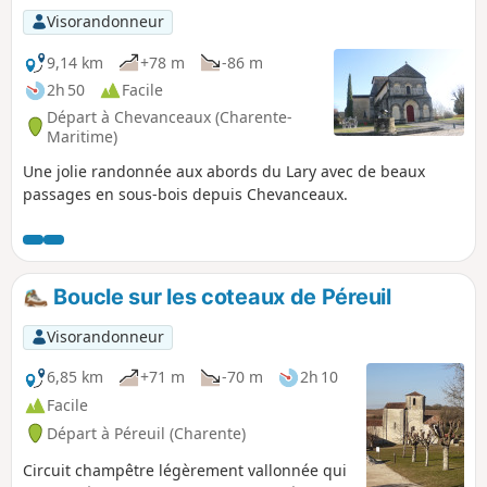
Visorandonneur
9,14 km
+78 m
-86 m
2h 50
Facile
Départ à Chevanceaux (Charente-
Maritime)
Une jolie randonnée aux abords du Lary avec de beaux
passages en sous-bois depuis Chevanceaux.
Boucle sur les coteaux de Péreuil
Visorandonneur
6,85 km
+71 m
-70 m
2h 10
Facile
Départ à Péreuil (Charente)
Circuit champêtre légèrement vallonnée qui