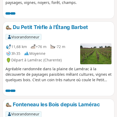
paysages, vignes, noyers, forêt, champs.
Du Petit Trèfle à l'Étang Barbet
Visorandonneur
11,68 km
+76 m
-72 m
3h 35
Moyenne
Départ à Lamérac (Charente)
Agréable randonnée dans la plaine de Lamérac à la
découverte de paysages paisibles mêlant cultures, vignes et
quelques bois. C'est un coin très nature où coule le Petit
Tréfle et ses eaux claires. Dans les hameaux quelques
beaux exemples de bâti traditionnel.
Fonteneau les Bois depuis Lamérac
Visorandonneur