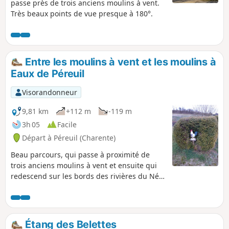
passe près de trois anciens moulins à vent.
Très beaux points de vue presque à 180°.
Entre les moulins à vent et les moulins à
Eaux de Péreuil
Visorandonneur
9,81 km
+112 m
-119 m
3h 05
Facile
Départ à Péreuil (Charente)
Beau parcours, qui passe à proximité de
trois anciens moulins à vent et ensuite qui
redescend sur les bords des rivières du Né
et de l'Arce, où se trouvent trois moulins à
eau. Ensuite, le parcours remonte dans les
vignes pour redescendre encore sur le bord
du Né. Circuit vallonné et avec de beaux
Étang des Belettes