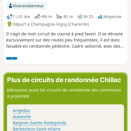
Visorandonneur
11,01 km
+89 m
-85 m
3h 25
Moyenne
Départ à Champagne-Vigny (Charente)
Il s'agit de mon circuit de course à pied favori. Il se déroule
exclusivement sur des routes peu fréquentées, il est donc
faisable en randonnée pédestre. Cadre vallonné, avec des
vignes, d'autres cultures et quelques rares élevages.
Plus de circuits de randonnée Chillac
Découvrez aussi les circuits de randonnée des communes
à proximité
Angeduc
Aubeville
Baignes-Sainte-Radegonde
Barbezieux-Saint-Hilaire