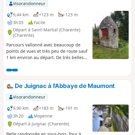
Visorandonneur
9,44 km
+123 m
-123 m
3h 05
Facile
Départ à Saint-Martial (Charente)
(Charente)
Parcours vallonné avec beaucoup de
points de vues et très peu de route sauf
1 km environ au départ. De très belles
demeures sur le parcours, quelques
puits remarquables et beaucoup de
bovins, des prairies et des bois.
De Juignac à l'Abbaye de Maumont
Visorandonneur
9,90 km
+183 m
-191 m
3h 20
Moyenne
Départ à Juignac (Charente)
Belle randonnée en sous-bois, four à