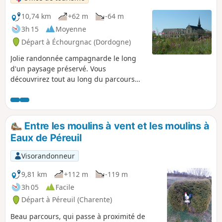
10,74 km
+62 m
-64 m
3h 15
Moyenne
Départ à Échourgnac (Dordogne)
Jolie randonnée campagnarde le long
d'un paysage préservé. Vous
découvrirez tout au long du parcours
les Étangs de la Double qui offrent aux
animaux un refuge sauvage et préservé.
Faites une pause à l'Abbaye
Cistercienne Notre-Dame de Bonne
Entre les moulins à vent et les moulins à
Espérance et profitez-en pour déguster
Eaux de Péreuil
le fameux fromage "Trappe
Échourgnac ».
Visorandonneur
9,81 km
+112 m
-119 m
3h 05
Facile
Départ à Péreuil (Charente)
Beau parcours, qui passe à proximité de