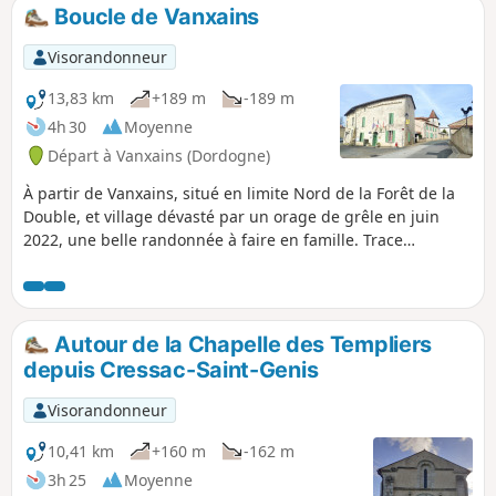
Boucle de Vanxains
Visorandonneur
13,83 km
+189 m
-189 m
4h 30
Moyenne
Départ à Vanxains (Dordogne)
À partir de Vanxains, situé en limite Nord de la Forêt de la
Double, et village dévasté par un orage de grêle en juin
2022, une belle randonnée à faire en famille. Trace
importée depuis le site Randonnées en dordogne . Ce
circuit permet de découvrir des hameaux, des lavoirs, des
fermes, des étangs. On chemine dans un secteur très
calme, sur de petites routes, des pistes forestières et de
Autour de la Chapelle des Templiers
jolis chemins du Périgord.
depuis Cressac-Saint-Genis
Visorandonneur
10,41 km
+160 m
-162 m
3h 25
Moyenne