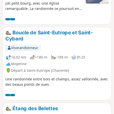
joli petit bourg, avec une église
remarquable. La randonnée se poursuit en
longeant un petit ruisseau qui mène à un
très grand étang, ensuite on travers une
partie boisée et la fin de la randonnée offre
des beaux points de vue sur la campagne.
Boucle de Saint-Eutrope et Saint-
Cybard
Visorandonneur
10,02 km
+180 m
-189 m
3h 25
Moyenne
Départ à Saint-Eutrope (Charente)
Une randonnée entre bois et champs, assez vallonnée, avec
des beaux points de vues.
Étang des Belettes