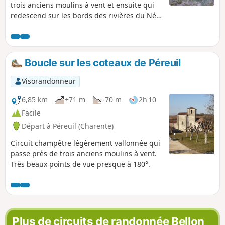
trois anciens moulins à vent et ensuite qui
redescend sur les bords des rivières du Né
et de l'Arce, où se trouvent trois moulins à
eau. Ensuite, le parcours remonte dans les
vignes pour redescendre encore sur le bord
du Né. Circuit vallonné et avec de beaux
Boucle sur les coteaux de Péreuil
points de vue.
Visorandonneur
6,85 km
+71 m
-70 m
2h 10
Facile
Départ à Péreuil (Charente)
Circuit champêtre légèrement vallonnée qui
passe près de trois anciens moulins à vent.
Très beaux points de vue presque à 180°.
Plus de circuits de randonnée Bellon