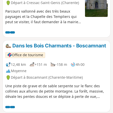
Départ à Cressac-Saint-Genis (Charente)
Parcours vallonné avec des très beaux
paysages et la Chapelle des Templiers qui
peut se visiter, il faut demander à la mairie
ou syndicat d'initiative de Blanzac.
Dans les Bois Charmants - Boscamnant
Office de tourisme
12,48 km
+151 m
-158 m
4h 00
Moyenne
Départ à Boscamnant (Charente-Maritime)
Une piste de grave et de sable serpente sur le flanc des
collines aux allures de petite montagne. La forêt, massive,
dévale les pentes douces et se déploie à perte de vue,
accompagnant le marcheur dans un "lointain sauvage".