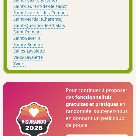
Saint-Laurent-de-Belzagot
Saint-Laurent-des-Combes
Saint-Martial (Charente)
Saint-Quentin-de-Chalais
Saint-Romain
Saint-Séverin
Sainte-Souline
Salles-Lavalette
Vaux-Lavalette
Yviers
Pour continuer à proposer
des
fonctionnalités
gratuites et pratiques
en
randonnée, soutenez-nous
en donnant un petit coup
de pouce !