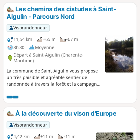
Les chemins des cistudes à Saint-
Aigulin - Parcours Nord
Visorandonneur
11,54 km
+65 m
-67 m
3h 30
Moyenne
Départ à Saint-Aigulin (Charente-
Maritime)
La commune de Saint-Aigulin vous propose
un très paisible et agréable sentier de
randonnée à travers la forêt et la campagne.
Baptisé les chemins des cistudes, ce
parcours permet de partir à la découverte
de cette tortue emblématique qu'est la
cistude d'Europe et de découvrir son milieu
À la découverte du vison d'Europe
de vie grâce à ce sentier jalonné de mares.
De nombreux panneaux pédagogiques sont
Visorandonneur
à disposition tout le long du parcours pour
en apprendre plus sur la faune et la flore
4,42 km
+11 m
-11 m