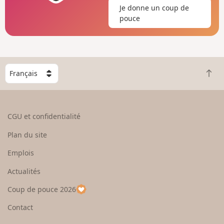
Je donne un coup de
pouce
C
R
h
e
o
t
i
o
s
CGU et confidentialité
u
i
r
s
Plan du site
e
s
n
e
Emplois
h
z
Actualités
a
u
u
n
Coup de pouce 2026
t
p
a
Contact
y