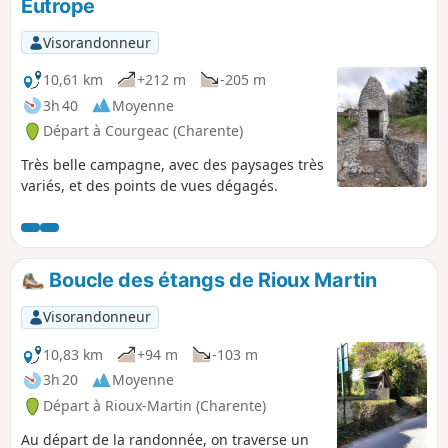
Eutrope
Visorandonneur
10,61 km
+212 m
-205 m
3h 40
Moyenne
Départ à Courgeac (Charente)
Très belle campagne, avec des paysages très
variés, et des points de vues dégagés.
Boucle des étangs de Rioux Martin
Visorandonneur
10,83 km
+94 m
-103 m
3h 20
Moyenne
Départ à Rioux-Martin (Charente)
Au départ de la randonnée, on traverse un