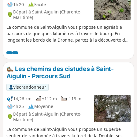
locale.
1h 20
Facile
Départ à Saint-Aigulin (Charente-
Maritime)
La commune de Saint-Aigulin vous propose un agréable
parcours de quelques kilomètres à travers le bourg. En
longeant les bords de la Dronne, partez à la découverte de
l'un de ses habitants les plus emblématiques et les plus
menacés : le vison d'Europe. Des panneaux pédagogiques
vous accompagnent tout le long de votre balade pour en
apprendre plus sur le patrimoine naturel et historique de
Les chemins des cistudes à Saint-
Saint-Aigulin.
Aigulin - Parcours Sud
Visorandonneur
14,26 km
+112 m
-113 m
4h 25
Moyenne
Départ à Saint-Aigulin (Charente-
Maritime)
La commune de Saint-Aigulin vous propose un superbe
sentier de randonnée à travers la forêt de la Double, ses