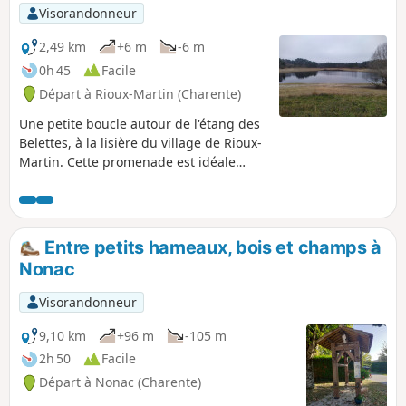
Visorandonneur
2,49 km
+6 m
-6 m
0h 45
Facile
Départ à Rioux-Martin (Charente)
Une petite boucle autour de l'étang des
Belettes, à la lisière du village de Rioux-
Martin. Cette promenade est idéale
pour les familles avec enfants et pour
les promeneurs avec leur chien.
Accessible en toutes saisons, c'est une
belle balade pour renouer avec la
Entre petits hameaux, bois et champs à
nature.
Nonac
Visorandonneur
9,10 km
+96 m
-105 m
2h 50
Facile
Départ à Nonac (Charente)