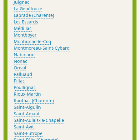
Juignac
La Genétouze
Laprade (Charente)
Les Essards
Médillac
Montboyer
Montignac-le-Coq
Montmoreau-Saint-Cybard
Nabinaud
Nonac
Orival
Palluaud
Pillac
Poullignac
Rioux-Martin
Rouffiac (Charente)
Saint-Aigulin
Saint-Amant
Saint-Aulais-la-Chapelle
Saint-Avit
Saint-Eutrope
Saint-Félix (Charente)