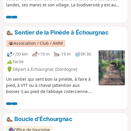
landes, ses mares et son village. La biodiversité y est au
rendez-vous et notamment, à la belle saison, une espèce
patrimoniale : la Cistude d'Europe. De nombreux panneaux
pédagogiques sont à disposition tout le long du parcours
pour en apprendre plus sur la faune et la flore locale.
Sentier de la Pinède à Échourgnac
N'oubliez pas votre appareil photo !
Association / Club / AMM
1,50 km
+19 m
-19 m
0h 30
Facile
Départ à Échourgnac (Dordogne)
Un sentier qui sent bon la pinède, à faire à
pied, à VTT ou à cheval (attention aux
bosses !) au pied de l'abbaye cistercienne.
Un chemin avec rébus et devinettes !
Boucle d'Échourgnac
Office de tourisme