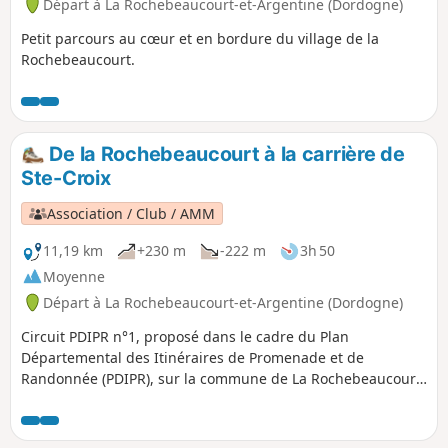
Départ à La Rochebeaucourt-et-Argentine (Dordogne)
Petit parcours au cœur et en bordure du village de la
Rochebeaucourt.
De la Rochebeaucourt à la carrière de
Ste-Croix
Association / Club / AMM
11,19 km
+230 m
-222 m
3h 50
Moyenne
Départ à La Rochebeaucourt-et-Argentine (Dordogne)
Circuit PDIPR n°1, proposé dans le cadre du Plan
Départemental des Itinéraires de Promenade et de
Randonnée (PDIPR), sur la commune de La Rochebeaucourt
et Argentine.Depuis le cœur du village , vous rejoindrez le
Plateau d'Argentine et son passé historique. Puis, une
longue errance, sur l'empreinte de l'ancienne voie ferrée