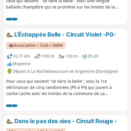
ceux qui veulent " se faire la belle ".Voici une longue
ballade champêtre qui se promène sur les limites de la
commune de La Rochebeaucourt et de Champagne
Fontaine puis qui longe celle que marque la Nizonne, entre
Dordogne et Charente.
L'Échappée Belle - Circuit Violet -P0-
Association / Club / AMM
10,77 km
+100 m
-100 m
3h 20
Moyenne
Départ à La Rochebeaucourt-et-Argentine (Dordogne)
Pour ceux qui veulent "se faire la belle", voici la 1re
déclinaison de cinq randonnées (P0 à P4) qui jouent à
cache-cache avec les limites de la commune de La
Rochebeaucourt-Argentine, de Champagne-Fontaine et
Blanzaguet.
Dans le pas des oies - Circuit Rouge -