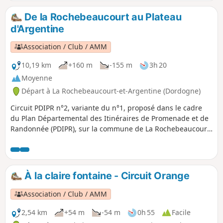
fléchés autour de l'église d'Argentine toute près ou, un peu
plus loin, l'aire de stationnement du Plateau d'Argentine.
De la Rochebeaucourt au Plateau
d'Argentine
Association / Club / AMM
10,19 km
+160 m
-155 m
3h 20
Moyenne
Départ à La Rochebeaucourt-et-Argentine (Dordogne)
Circuit PDIPR n°2, variante du n°1, proposé dans le cadre
du Plan Départemental des Itinéraires de Promenade et de
Randonnée (PDIPR), sur la commune de La Rochebeaucourt
et Argentine.Depuis le cœur du village, vous rejoindrez
l'église d'Argentine et son passé historique. Puis une longue
errance sur l'empreinte de l'ancienne voie ferrée
Angoulême - Marmande, vous mènera à travers bois et
À la claire fontaine - Circuit Orange
taillis sur le plateau calcaire en bordure du terrain
d'aviation, avant de basculer sur un versant verdoyant qui
Association / Club / AMM
fait face à la Nizonne et rejoint le village.
2,54 km
+54 m
-54 m
0h 55
Facile