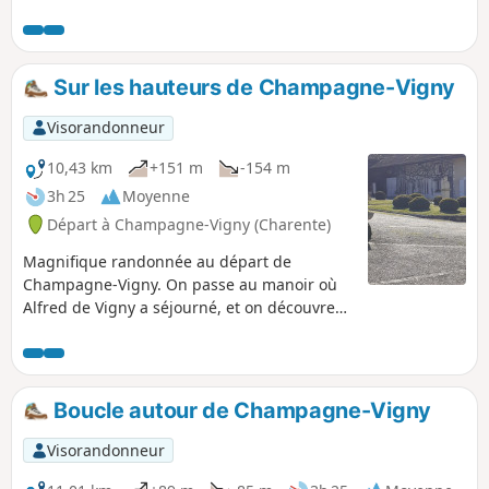
ou syndicat d'initiative de Blanzac.
Sur les hauteurs de Champagne-Vigny
Visorandonneur
10,43 km
+151 m
-154 m
3h 25
Moyenne
Départ à Champagne-Vigny (Charente)
Magnifique randonnée au départ de
Champagne-Vigny. On passe au manoir où
Alfred de Vigny a séjourné, et on découvre
un riche patrimoine bâti (Église Saint-
Christophe) et de nombreux points de vue
panoramiques (à couper le souffle) sur les
coteaux du Blanzacais.
Boucle autour de Champagne-Vigny
Visorandonneur