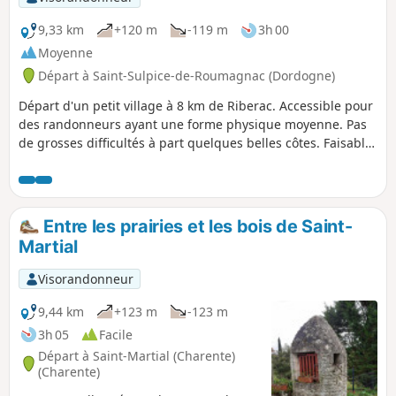
9,33 km
+120 m
-119 m
3h 00
Moyenne
Départ à Saint-Sulpice-de-Roumagnac (Dordogne)
Départ d'un petit village à 8 km de Riberac. Accessible pour
des randonneurs ayant une forme physique moyenne. Pas
de grosses difficultés à part quelques belles côtes. Faisable
à VTT.
Entre les prairies et les bois de Saint-
Martial
Visorandonneur
9,44 km
+123 m
-123 m
3h 05
Facile
Départ à Saint-Martial (Charente)
(Charente)