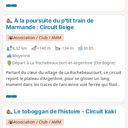
animaux un refuge sauvage et préservé.
Faites une pause à l'Abbaye
Cistercienne Notre-Dame de Bonne
À la poursuite du p'tit train de
Espérance et profitez-en pour déguster
Marmande : Circuit Beige
le fameux fromage "Trappe
Échourgnac ».
Association / Club / AMM
9,32 km
+140 m
-134 m
3h 05
Moyenne
Départ à La Rochebeaucourt-et-Argentine (Dordogne)
Partant du cœur du village de La Rochebeaucourt, ce circuit
rejoint le plateau d'Argentine, pour se glisser un long
moment dans les traces de l'ancienne voie ferrée qui filait
vers Marmande depuis Angoulême. Un beau patrimoine à
découvrir tout en traversant des paysages variés et
vallonnés.
Le toboggan de l'histoire - Circuit kaki
Association / Club / AMM