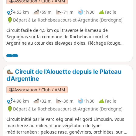
Association / Club / AMM
4,53 km
+69 m
-71 m
1h 30
Facile
Départ à La Rochebeaucourt-et-Argentine (Dordogne)
Circuit facile de 4,5 km qui traverse le hameau de
Seguignas sur la commune de Rochebeaucourt et
Argentine au cœur des élevages d'oies. Fléchage Rouge
avec logo "Gardiens du Patrimoine".
Circuit de l'Alouette depuis le Plateau
d'Argentine
Association / Club / AMM
4,98 km
+32 m
-36 m
1h 30
Facile
Départ à La Rochebeaucourt-et-Argentine (Dordogne)
Circuit initié par le Parc Régional Périgord Limousin. Vous
marcherez au milieu d'une végétation de type
méditerranéen : pelouse rase, genévriers, orchidées, sur un