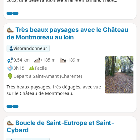
2022, une belle randonnée à faire en famille. Trace
importée depuis le site Randonnées en dordogne . Ce
circuit permet de découvrir des hameaux, des lavoirs, des
fermes, des étangs. On chemine dans un secteur très
calme, sur de petites routes, des pistes forestières et de
Très beaux paysages avec le Château
jolis chemins du Périgord.
de Montmoreau au loin
Visorandonneur
9,54 km
+185 m
-189 m
3h 15
Facile
Départ à Saint-Amant (Charente)
Très beaux paysages, très dégagés, avec vue
sur le Château de Montmoreau.
Boucle de Saint-Eutrope et Saint-
Cybard