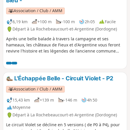
Bleu -
complèteront cette « Échappée Belle » .
Association / Club / AMM
6,19 km
+100 m
-100 m
2h 05
Facile
Départ à La Rochebeaucourt-et-Argentine (Dordogne)
Après une belle balade à travers la campagne et ses
hameaux, les châteaux de Fieux et d'Argentine vous feront
revivre l'histoire et les légendes de l'ancienne commune
d'Argentine .
L'Échappée Belle - Circuit Violet - P2
Association / Club / AMM
15,43 km
+139 m
-146 m
4h 50
Moyenne
Départ à La Rochebeaucourt-et-Argentine (Dordogne)
Le circuit Violet se décline en 5 versions ( de P0 à P4), pour