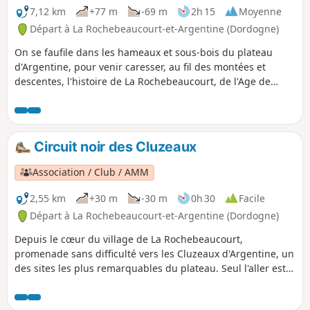
7,12 km
+77 m
-69 m
2h 15
Moyenne
Départ à La Rochebeaucourt-et-Argentine (Dordogne)
On se faufile dans les hameaux et sous-bois du plateau
d'Argentine, pour venir caresser, au fil des montées et
descentes, l'histoire de La Rochebeaucourt, de l'Age de
pierres jusqu'à la seconde guerre mondiale.
Circuit noir des Cluzeaux
Association / Club / AMM
2,55 km
+30 m
-30 m
0h 30
Facile
Départ à La Rochebeaucourt-et-Argentine (Dordogne)
Depuis le cœur du village de La Rochebeaucourt,
promenade sans difficulté vers les Cluzeaux d'Argentine, un
des sites les plus remarquables du plateau. Seul l'aller est
fléché mais le retour peut s'effectuer par le même chemin
ou prolonger la promenade en rejoignant d'autres sentiers