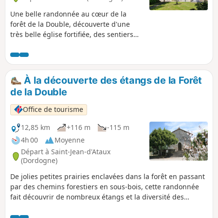
Une belle randonnée au cœur de la
forêt de la Double, découverte d'une
très belle église fortifiée, des sentiers
boisés et des hameaux de caractère...
pour s’oxygéner, se ressourcer et
savourer le calme de la nature.
À la découverte des étangs de la Forêt
de la Double
Office de tourisme
12,85 km
+116 m
-115 m
4h 00
Moyenne
Départ à Saint-Jean-d'Ataux
(Dordogne)
De jolies petites prairies enclavées dans la forêt en passant
par des chemins forestiers en sous-bois, cette randonnée
fait découvrir de nombreux étangs et la diversité des
paysages de la forêt de la Double.