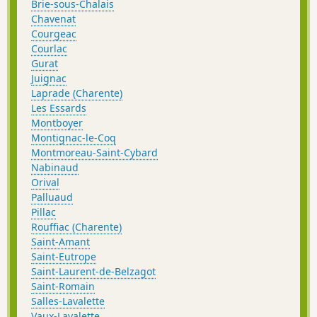
Brie-sous-Chalais
Chavenat
Courgeac
Courlac
Gurat
Juignac
Laprade (Charente)
Les Essards
Montboyer
Montignac-le-Coq
Montmoreau-Saint-Cybard
Nabinaud
Orival
Palluaud
Pillac
Rouffiac (Charente)
Saint-Amant
Saint-Eutrope
Saint-Laurent-de-Belzagot
Saint-Romain
Salles-Lavalette
Vaux-Lavalette