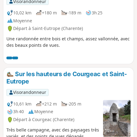
Visorandonneur
10,02 km
+180 m
-189 m
3h 25
Moyenne
Départ à Saint-Eutrope (Charente)
Une randonnée entre bois et champs, assez vallonnée, avec
des beaux points de vues.
Sur les hauteurs de Courgeac et Saint-
Eutrope
Visorandonneur
10,61 km
+212 m
-205 m
3h 40
Moyenne
Départ à Courgeac (Charente)
Très belle campagne, avec des paysages très
variés, et des points de vues dégagés.