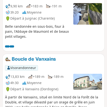
9,90 km
+183 m
-191 m
3h 20
Moyenne
Départ à Juignac (Charente)
Belle randonnée en sous-bois, four à
pain, l'Abbaye de Maumont et de beaux
petit villages.
Boucle de Vanxains
Visorandonneur
13,83 km
+189 m
-189 m
4h 30
Moyenne
Départ à Vanxains (Dordogne)
À partir de Vanxains, situé en limite Nord de la Forêt de la
Double, et village dévasté par un orage de grêle en juin