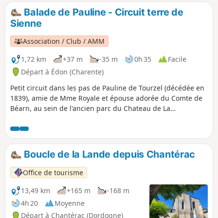
Angoulême - Marmande, vous mènera à travers bois et
Balade de Pauline - Circuit terre de
taillis, en bordure de la carrière de Ste Croix, avant de
Sienne
basculer sur un versant verdoyant qui fait face à la Nizonne
et rejoint le village.
Association / Club / AMM
1,72 km
+37 m
-35 m
0h 35
Facile
Départ à Édon (Charente)
Petit circuit dans les pas de Pauline de Tourzel (décédée en
1839), amie de Mme Royale et épouse adorée du Comte de
Béarn, au sein de l'ancien parc du Chateau de La
Rochebeaucourt (incendié en 1941 puis démantelé).
Boucle de la Lande depuis Chantérac
Office de tourisme
13,49 km
+165 m
-168 m
4h 20
Moyenne
Départ à Chantérac (Dordogne)