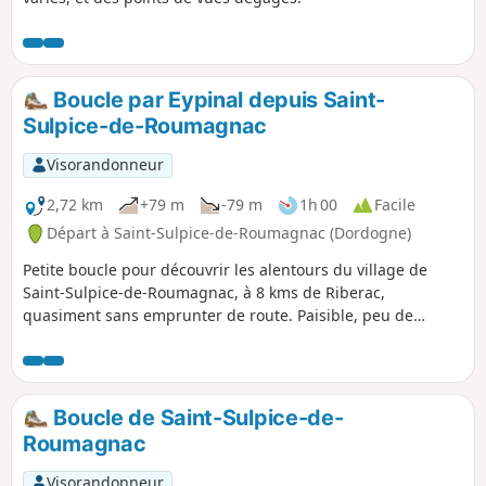
Boucle par Eypinal depuis Saint-
Sulpice-de-Roumagnac
Visorandonneur
2,72 km
+79 m
-79 m
1h 00
Facile
Départ à Saint-Sulpice-de-Roumagnac (Dordogne)
Petite boucle pour découvrir les alentours du village de
Saint-Sulpice-de-Roumagnac, à 8 kms de Riberac,
quasiment sans emprunter de route. Paisible, peu de
chance de croiser quelqu'un. Être équipé de bonnes
chaussures est un prérequis . Des bâtons de marche seront
un plus.
Boucle de Saint-Sulpice-de-
Roumagnac
Visorandonneur