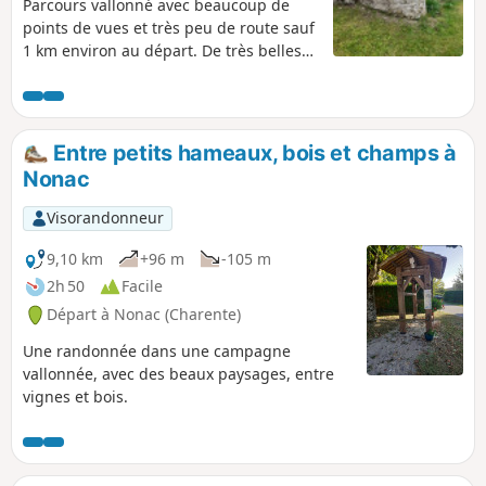
Parcours vallonné avec beaucoup de
points de vues et très peu de route sauf
1 km environ au départ. De très belles
demeures sur le parcours, quelques
puits remarquables et beaucoup de
bovins, des prairies et des bois.
Entre petits hameaux, bois et champs à
Nonac
Visorandonneur
9,10 km
+96 m
-105 m
2h 50
Facile
Départ à Nonac (Charente)
Une randonnée dans une campagne
vallonnée, avec des beaux paysages, entre
vignes et bois.