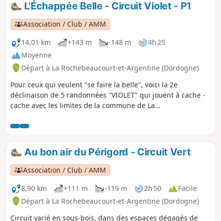
L'Échappée Belle - Circuit Violet - P1
Association / Club / AMM
14,01 km
+143 m
-148 m
4h 25
Moyenne
Départ à La Rochebeaucourt-et-Argentine (Dordogne)
Pour ceux qui veulent "se faire la belle", voici la 2e
déclinaison de 5 randonnées "VIOLET" qui jouent à cache -
cache avec les limites de la commune de La
Rochebeaucourt-Argentine et de Champagne-Fontaine.
Promenade variée qui alterne petits hameaux, crêtes
panoramiques , sous-bois ombragés et chemin plein de
fraicheur.
Au bon air du Périgord - Circuit Vert
Association / Club / AMM
8,90 km
+111 m
-119 m
2h 50
Facile
Départ à La Rochebeaucourt-et-Argentine (Dordogne)
Circuit varié en sous-bois, dans des espaces dégagés de