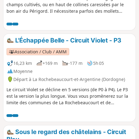
champs cultivés, ou en haut de collines caressées par le
bon air du Périgord. Il nécessitera parfois des mollets
vigoureux avec des dénivelés d'environ 50 m. Pour ceux
aussi qui aiment la découverte, il leur suffira de "passer le
pont", petit pont de bois au-dessus de la Nizonne, et d'aller
vagabonder sur les sentiers de la commune voisine de
L'Échappée Belle - Circuit Violet - P3
Combiers.
Association / Club / AMM
16,23 km
+169 m
-177 m
5h 05
Moyenne
Départ à La Rochebeaucourt-et-Argentine (Dordogne)
Le circuit Violet se décline en 5 versions (de P0 à P4). Le P3
est la version la plus longue. Vous vous promènerez sur la
limite des communes de La Rochebeaucourt et de
Champagne Fontaine, avec de beaux passages aérés
donnant une belle vue à 180°de Villebois Lavalette à
Vendoire. Passages en sous-bois et le long de la Nizonne
apporteront une touche fraicheur parfois bienvenue.
Sous le regard des châtelains - Circuit
Hameaux de nos campagnes et châteaux dans le paysage