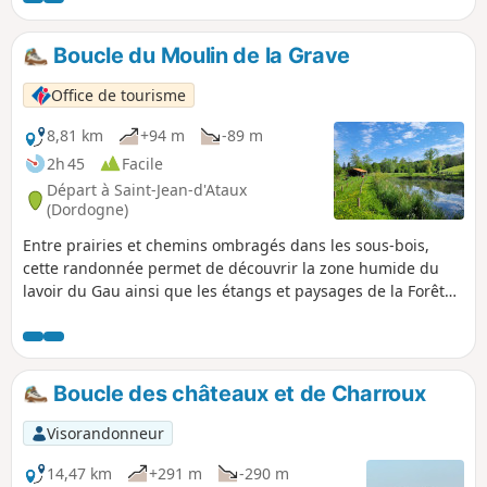
Boucle du Moulin de la Grave
Office de tourisme
8,81 km
+94 m
-89 m
2h 45
Facile
Départ à Saint-Jean-d'Ataux
(Dordogne)
Entre prairies et chemins ombragés dans les sous-bois,
cette randonnée permet de découvrir la zone humide du
lavoir du Gau ainsi que les étangs et paysages de la Forêt
de la Double
Boucle des châteaux et de Charroux
Visorandonneur
14,47 km
+291 m
-290 m