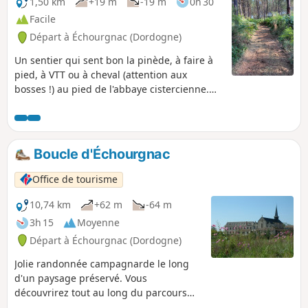
1,50 km
+19 m
-19 m
0h 30
Facile
Départ à Échourgnac (Dordogne)
Un sentier qui sent bon la pinède, à faire à
pied, à VTT ou à cheval (attention aux
bosses !) au pied de l'abbaye cistercienne.
Un chemin avec rébus et devinettes !
Boucle d'Échourgnac
Office de tourisme
10,74 km
+62 m
-64 m
3h 15
Moyenne
Départ à Échourgnac (Dordogne)
Jolie randonnée campagnarde le long
d'un paysage préservé. Vous
découvrirez tout au long du parcours
les Étangs de la Double qui offrent aux