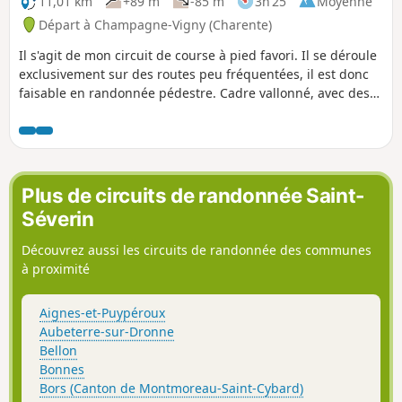
11,01 km
+89 m
-85 m
3h 25
Moyenne
Départ à Champagne-Vigny (Charente)
Il s'agit de mon circuit de course à pied favori. Il se déroule
exclusivement sur des routes peu fréquentées, il est donc
faisable en randonnée pédestre. Cadre vallonné, avec des
vignes, d'autres cultures et quelques rares élevages.
Plus de circuits de randonnée Saint-
Séverin
Découvrez aussi les circuits de randonnée des communes
à proximité
Aignes-et-Puypéroux
Aubeterre-sur-Dronne
Bellon
Bonnes
Bors (Canton de Montmoreau-Saint-Cybard)