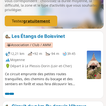
vous correspondent : choisissez la durée moyenne, la
difficulté, la zone et le type d’activités que vous souhaitez
privilégier.
Testez
gratuitement
Les Étangs de Boisvinet
Association / Club / AMM
12,21 km
+92 m
-94 m
3h 45
Moyenne
Départ à Le Plessis-Dorin (Loir-et-Cher)
Ce circuit emprunte des petites routes
tranquilles, des chemins du bocage et des
sentiers en forêt et vous fera découvrir les
Étangs de Boisvinet. Vous passerez également
devant la verrerie qui a fonctionné jusqu'en 1952
et qui a fait l'objet d'un livre de Daphné du
Maurier, "Les souffleurs de verre".