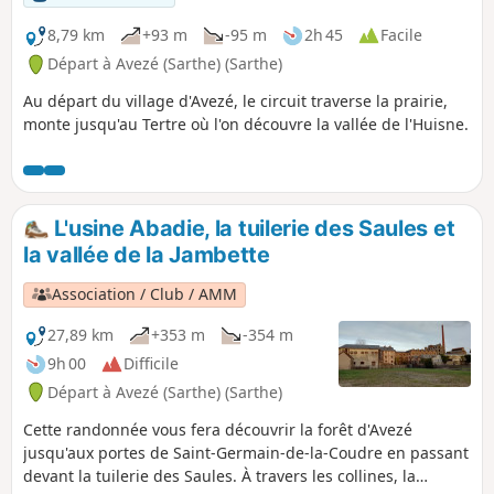
8,79 km
+93 m
-95 m
2h 45
Facile
Départ à Avezé (Sarthe) (Sarthe)
Au départ du village d'Avezé, le circuit traverse la prairie,
monte jusqu'au Tertre où l'on découvre la vallée de l'Huisne.
L'usine Abadie, la tuilerie des Saules et
la vallée de la Jambette
Association / Club / AMM
27,89 km
+353 m
-354 m
9h 00
Difficile
Départ à Avezé (Sarthe) (Sarthe)
Cette randonnée vous fera découvrir la forêt d'Avezé
jusqu'aux portes de Saint-Germain-de-la-Coudre en passant
devant la tuilerie des Saules. À travers les collines, la