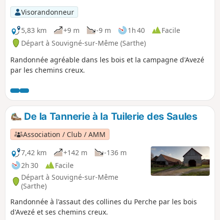
Visorandonneur
5,83 km
+9 m
-9 m
1h 40
Facile
Départ à Souvigné-sur-Même (Sarthe)
Randonnée agréable dans les bois et la campagne d'Avezé
par les chemins creux.
De la Tannerie à la Tuilerie des Saules
Association / Club / AMM
7,42 km
+142 m
-136 m
2h 30
Facile
Départ à Souvigné-sur-Même
(Sarthe)
Randonnée à l'assaut des collines du Perche par les bois
d'Avezé et ses chemins creux.