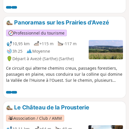
randonnée passe par Le Theil, citée industrieuse siège des
ex-usines Abadie classée au patrimoine. Ensuite, par les
chemins creux, découverte de la vallée de la Jambette et
retour à Avezé par les bois de Beauvais et le panorama sur
Panoramas sur les Prairies d'Avezé
la vallée de l'Huisne.
Professionnel du tourisme
10,95 km
+115 m
-117 m
3h 25
Moyenne
Départ à Avezé (Sarthe) (Sarthe)
Ce circuit qui alterne chemins creux, passages forestiers,
passages en plaine, vous conduira sur la colline qui domine
la Vallée de l'Huisne à l'Ouest. Sur le chemin, plusieurs
panoramas vous permettront d'admirer les prairies d'Avezé,
véritable grenier à foin, qui ont comblé des générations
d'éleveurs.
Le Château de la Prousterie
Association / Club / AMM
10,11 km
+64 m
-60 m