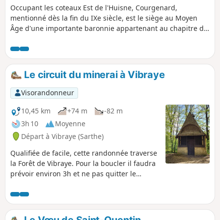
Occupant les coteaux Est de l'Huisne, Courgenard,
mentionné dès la fin du IXe siècle, est le siège au Moyen
Âge d'une importante baronnie appartenant au chapitre de
chanoines de la cathédrale du Mans. L'architecture romane
soignée de l'Église Saint-Martin témoigne encore
aujourd'hui de la puissance de cette baronnie, de même
que le remarquable décor du XVIe siècle habillant le chœur.
Le circuit du minerai à Vibraye
La commune vit encore au XIXe siècle de l'agriculture et de
la production de toiles de chanvre. Elle est comprise
Visorandonneur
aujourd'hui dans le bassin d'emploi de La Ferté-Bernard.
10,45 km
+74 m
-82 m
3h 10
Moyenne
Départ à Vibraye (Sarthe)
Qualifiée de facile, cette randonnée traverse
la Forêt de Vibraye. Pour la boucler il faudra
prévoir environ 3h et ne pas quitter le
sentier balisé, qui est public. Contrairement
à la forêt qui est privée, le circuit est balisé
de panonceaux ronds de 10 cm de diamètre
rappelant le travail de la forge. Vous êtes
Le Vœu de Saint-Quentin