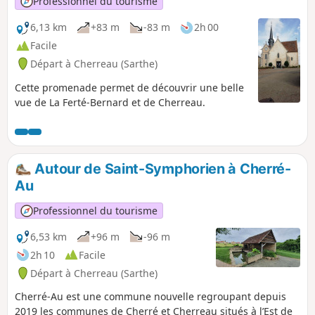
Professionnel du tourisme
6,13 km
+83 m
-83 m
2h 00
Facile
Départ à Cherreau (Sarthe)
Cette promenade permet de découvrir une belle
vue de La Ferté-Bernard et de Cherreau.
Autour de Saint-Symphorien à Cherré-
Au
Professionnel du tourisme
6,53 km
+96 m
-96 m
2h 10
Facile
Départ à Cherreau (Sarthe)
Cherré-Au est une commune nouvelle regroupant depuis
2019 les communes de Cherré et Cherreau situés à l’Est de