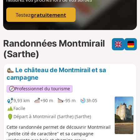
p
Testez
gratuitement
Randonnées Montmirail
(Sarthe)
Le château de Montmirail et sa
campagne
Professionnel du tourisme
9,93 km
+90 m
-95 m
3h 05
Facile
Départ à Montmirail (Sarthe) (Sarthe)
Cette randonnée permet de découvrir Montmirail
"petite cité de caractère" et sa campagne