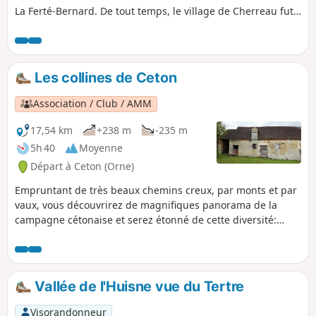
La Ferté-Bernard. De tout temps, le village de Cherreau fut
intimement lié à la ville voisine de La Ferté-Bernard. En
effet, au Moyen Âge, les seigneurs de La Ferté relèvent
l’Abbaye de la Pelice à la fin du XIIe siècle. Puis, au XIVe
siècle, le Domaine de la Plaisse est rattaché à celui de La
Les collines de Ceton
Ferté. Plus près de nous, lorsque la ville de La Ferté-Bernard
s’étend au XIXe siècle, elle empiète sur Cherreau dont elle
Association / Club / AMM
annexe en 1889 le faubourg du Gué-Faux et la Fosse
Fondue, bordant la route de Paris.
17,54 km
+238 m
-235 m
5h 40
Moyenne
Départ à Ceton (Orne)
Empruntant de très beaux chemins creux, par monts et par
vaux, vous découvrirez de magnifiques panorama de la
campagne cétonaise et serez étonné de cette diversité:
bois, prés, bocage, champs cultivés.
Vallée de l'Huisne vue du Tertre
Visorandonneur