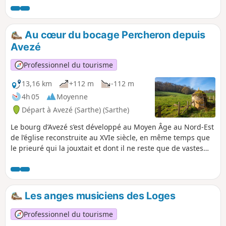
Au cœur du bocage Percheron depuis
Avezé
Professionnel du tourisme
13,16 km
+112 m
-112 m
4h 05
Moyenne
Départ à Avezé (Sarthe) (Sarthe)
Le bourg d’Avezé s’est développé au Moyen Âge au Nord-Est
de l’église reconstruite au XVIe siècle, en même temps que
le prieuré qui la jouxtait et dont il ne reste que de vastes
dépendances agricoles. La rue principale est marquée par
une grande maison à étage dite “Maison du prieur” du XVe
ou XVIe siècle, remarquable par sa tour d’escalier sur
l’arrière et son élévation soignée débordant sur la rue
Les anges musiciens des Loges
actuelle.
Professionnel du tourisme