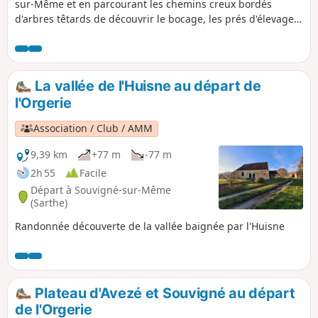
sur-Même et en parcourant les chemins creux bordés
d'arbres têtards de découvrir le bocage, les prés d'élevage,
les bois, et la campagne environnante. Les collines se
succèdent et permettent à leur sommet de découvrir les
villages de Préval et d'Avezé et les vallées d'Huisne et de la
Même.
La vallée de l'Huisne au départ de
l'Orgerie
Association / Club / AMM
9,39 km
+77 m
-77 m
2h 55
Facile
Départ à Souvigné-sur-Même
(Sarthe)
Randonnée découverte de la vallée baignée par l'Huisne
Plateau d'Avezé et Souvigné au départ
de l'Orgerie