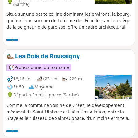
(Sarthe)
Situé sur une petite colline dominant les environs, le bourg,
qui tient son surnom de la ferme des Échelles, ancien siège
de la seigneurie de paroisse, offre un cadre architectural et
paysager préservé, dominé par l'Église Saint-Jean-Baptiste.
Construite au XIIe siècle, cette église a fait l'objet au XVIe
siècle de travaux d'embellissement : en subsistent la voute
en lambris peint reposant, fait rarissime, sur des poteaux
Les Bois de Roussigny
placés contre les murs, et surtout les vestiges d'un
extraordinaire retable en calcaire sculpté et peint, daté de
Professionnel du tourisme
1558. Le décor fut remanié au XVIIIe siècle avec l'installation
de trois nouveaux retables.
18,16 km
+231 m
-229 m
5h 50
Moyenne
Départ à Saint-Ulphace (Sarthe)
Comme la commune voisine de Gréez, le développement
médiéval de Saint-Ulphace est lié à l’installation, entre la
Braye et le ruisseau de Saint-Ulphace, d’un moine ermite au
VIe siècle. L’Ermitage de Saint-Ulphace donna lieu au
défrichement des terres alentours et à l’installation de
populations christianisées, puis à la création de la paroisse