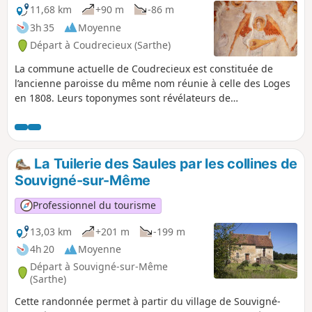
11,68 km
+90 m
-86 m
3h 35
Moyenne
Départ à Coudrecieux (Sarthe)
La commune actuelle de Coudrecieux est constituée de
l’ancienne paroisse du même nom réunie à celle des Loges
en 1808. Leurs toponymes sont révélateurs de
l’environnement boisé de ces villages, constitué encore
aujourd’hui à 50% de forêts. Coudrecieux renvoie au bois de
noisetier appelé localement coudre, et les Loges aux
habitations légères, faites de branches et de bruyère,
La Tuilerie des Saules par les collines de
occupées temporairement par les charbonniers et autres
Souvigné-sur-Même
travailleurs de la forêt. Le circuit de Coudrecieux vous
permettra de découvrir le riche patrimoine architectural et
Professionnel du tourisme
paysager de cette commune. En témoignent, le manoir de
la Cour, le château des Loges, l'église des Loges (clocher en
13,03 km
+201 m
-199 m
pierre réputé de l'An Mil)… Ces éléments sont valorisés par
4h 20
Moyenne
des panneaux d'interprétation.
Départ à Souvigné-sur-Même
(Sarthe)
Cette randonnée permet à partir du village de Souvigné-