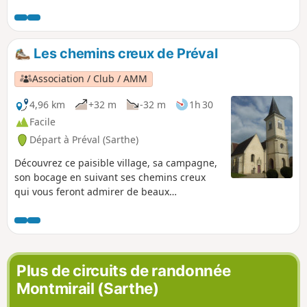
Les chemins creux de Préval
Association / Club / AMM
4,96 km
+32 m
-32 m
1h 30
Facile
Départ à Préval (Sarthe)
Découvrez ce paisible village, sa campagne,
son bocage en suivant ses chemins creux
qui vous feront admirer de beaux
panoramas sur la vallée de la Même et des
collines du Perche.
Plus de circuits de randonnée
Montmirail (Sarthe)