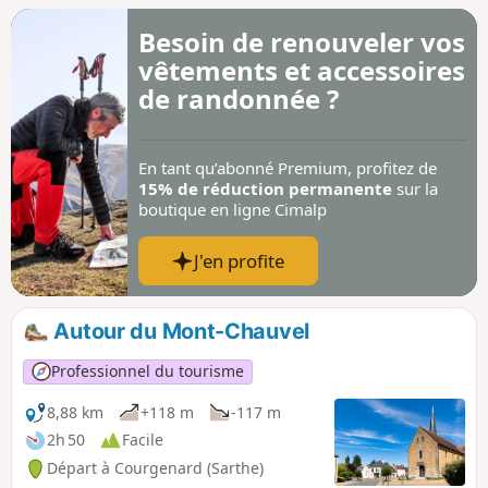
dont la première mention date de 802.
Besoin de renouveler vos
vêtements et accessoires
de randonnée ?
En tant qu’abonné Premium, profitez de
15% de réduction permanente
sur la
boutique en ligne Cimalp
J'en profite
Autour du Mont-Chauvel
Professionnel du tourisme
8,88 km
+118 m
-117 m
2h 50
Facile
Départ à Courgenard (Sarthe)