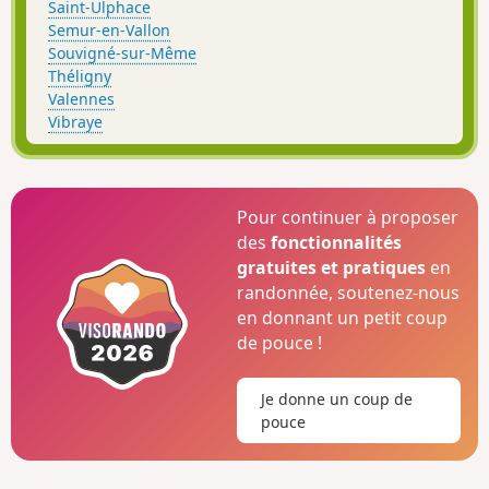
Saint-Ulphace
Semur-en-Vallon
Souvigné-sur-Même
Théligny
Valennes
Vibraye
Pour continuer à proposer
des
fonctionnalités
gratuites et pratiques
en
randonnée, soutenez-nous
en donnant un petit coup
de pouce !
Je donne un coup de
pouce