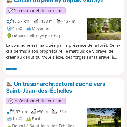
Circuit du père By depuis Vibraye
Professionnel du tourisme
15,57 km
+138 m
-137 m
4h 50
Moyenne
Départ à Vibraye (Sarthe)
La commune est marquée par la présence de la forêt. Celle-
ci a permis à son propriétaire, le marquis de Vibraye, de
créer au début du XVIIe siècle, des forges sur la Braye, à
Champrond, où le charbon de bois issu de la forêt alimenta
des fours produisant fonte et fer jusqu'en 1913. Le sentier
reprend partiellement l'itinéraire emprunté par les convois
chargés de lourdes barres de fer à l'atelier du hameau de la
Un trésor architectural caché vers
Fenderie, sur l'étang du même nom. À la Bouverie, autre
Saint-Jean-des-Échelles
hameau disparu, huit maisons logeaient les voituriers des
forges, tandis que charbonniers et mineurs vivaient dans
Professionnel du tourisme
des huttes précaires. Redevenue silencieuse, la forêt ne
conserve de cette activité passée que le réseau de chemins.
5,57 km
+36 m
-36 m
Une partie est aujourd’hui classée Natura 2000.
1h 40
Facile
Départ à Saint-Jean-des-Échelles