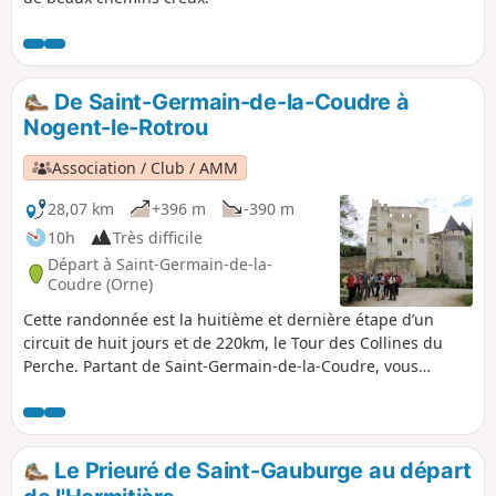
De Saint-Germain-de-la-Coudre à
Nogent-le-Rotrou
Association / Club / AMM
28,07 km
+396 m
-390 m
10h
Très difficile
Départ à Saint-Germain-de-la-
Coudre (Orne)
Cette randonnée est la huitième et dernière étape d’un
circuit de huit jours et de 220km, le Tour des Collines du
Perche. Partant de Saint-Germain-de-la-Coudre, vous
traverserez d’abord le Bois de la Bretèche situé sur un
plateau sur la rive gauche de l’Huisne que vous franchirez
au Theil. La trace, riche en panoramas, vous amènera à
Nogent-le-Rotrou au pied du Château Saint-Jean. Il ne vous
Le Prieuré de Saint-Gauburge au départ
restera plus alors que la traversée des quartiers historiques