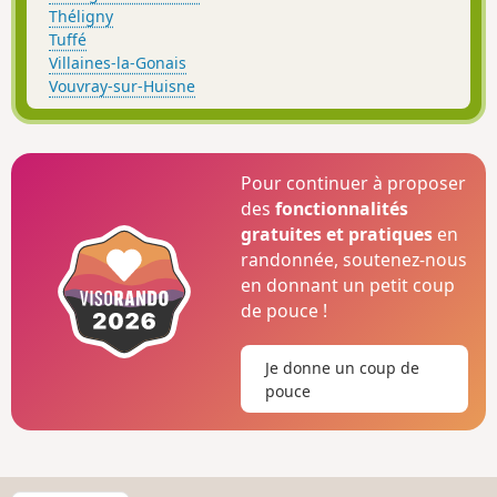
Théligny
Tuffé
Villaines-la-Gonais
Vouvray-sur-Huisne
Pour continuer à proposer
des
fonctionnalités
gratuites et pratiques
en
randonnée, soutenez-nous
en donnant un petit coup
de pouce !
Je donne un coup de
pouce