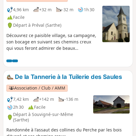
4,96 km
+32 m
-32 m
1h 30
Facile
Départ à Préval (Sarthe)
Découvrez ce paisible village, sa campagne,
son bocage en suivant ses chemins creux
qui vous feront admirer de beaux
panoramas sur la vallée de la Même et des
collines du Perche.
De la Tannerie à la Tuilerie des Saules
Association / Club / AMM
7,42 km
+142 m
-136 m
2h 30
Facile
Départ à Souvigné-sur-Même
(Sarthe)
Randonnée à l'assaut des collines du Perche par les bois