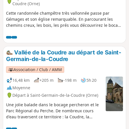
Coudre (Orne)
Cette randonnée champêtre très vallonnée passe par
Gémages et son église remarquable. En parcourant les
chemins creux, les bois, les prés vous découvrirez le bocage
percheron et sa campagne ainsi qu'une très belle vue de
Saint-Germain.
Vallée de la Coudre au départ de Saint-
Germain-de-la-Coudre
Association / Club / AMM
16,48 km
+205 m
-198 m
5h 20
Moyenne
Départ à Saint-Germain-de-la-Coudre (Orne)
Une jolie balade dans le bocage percheron et le
Parc Régional du Perche. De nombreux cours
d'eau traversent ce territoire : la Coudre, la
Même, la Coutillonnière, le Jaunet pour aller se
jeter dans l'Huisnes. Le parcours vallonné