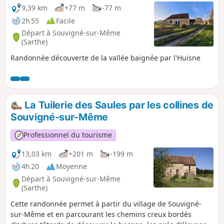
9,39 km
+77 m
-77 m
2h 55
Facile
Départ à Souvigné-sur-Même
(Sarthe)
Randonnée découverte de la vallée baignée par l'Huisne
La Tuilerie des Saules par les collines de
Souvigné-sur-Même
Professionnel du tourisme
13,03 km
+201 m
-199 m
4h 20
Moyenne
Départ à Souvigné-sur-Même
(Sarthe)
Cette randonnée permet à partir du village de Souvigné-
sur-Même et en parcourant les chemins creux bordés