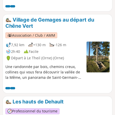
Village de Gemages au départ du
Chêne Vert
Association / Club / AMM
7,92 km
+130 m
-126 m
2h 40
Facile
Départ à Le Theil (Orne) (Orne)
Une randonnée par bois, chemins creux,
collines qui vous fera découvrir la vallée de
la Même, un panorama de Saint-Germain-
de-la-Coudre et l'église de Gemages. En
chemin, vous admirerez le charmant village
de l'Hermitière, son château et son église
perchés fièrement sur un tertre.
Les hauts de Dehault
Professionnel du tourisme