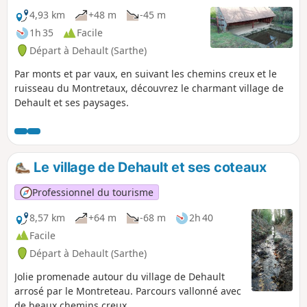
4,93 km
+48 m
-45 m
1h 35
Facile
Départ à Dehault (Sarthe)
Par monts et par vaux, en suivant les chemins creux et le
ruisseau du Montretaux, découvrez le charmant village de
Dehault et ses paysages.
Le village de Dehault et ses coteaux
Professionnel du tourisme
8,57 km
+64 m
-68 m
2h 40
Facile
Départ à Dehault (Sarthe)
Jolie promenade autour du village de Dehault
arrosé par le Montreteau. Parcours vallonné avec
de beaux chemins creux.