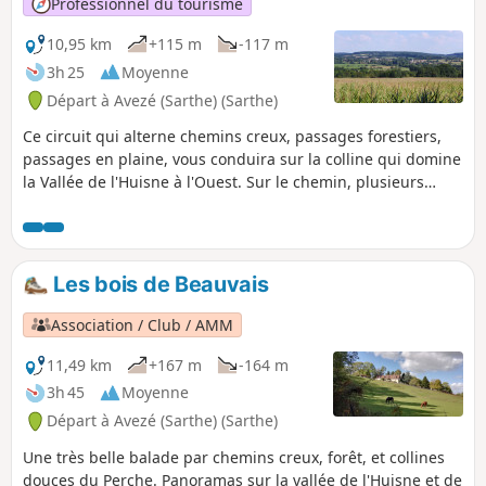
Professionnel du tourisme
10,95 km
+115 m
-117 m
3h 25
Moyenne
Départ à Avezé (Sarthe) (Sarthe)
Ce circuit qui alterne chemins creux, passages forestiers,
passages en plaine, vous conduira sur la colline qui domine
la Vallée de l'Huisne à l'Ouest. Sur le chemin, plusieurs
panoramas vous permettront d'admirer les prairies d'Avezé,
véritable grenier à foin, qui ont comblé des générations
d'éleveurs.
Les bois de Beauvais
Association / Club / AMM
11,49 km
+167 m
-164 m
3h 45
Moyenne
Départ à Avezé (Sarthe) (Sarthe)
Une très belle balade par chemins creux, forêt, et collines
douces du Perche. Panoramas sur la vallée de l'Huisne et de