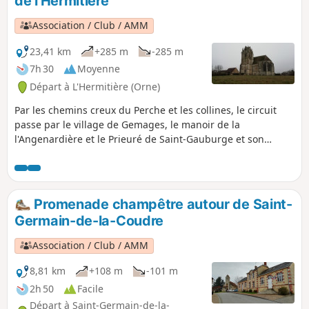
de l'Hermitière
du Pâty.
Association / Club / AMM
23,41 km
+285 m
-285 m
7h 30
Moyenne
Départ à L'Hermitière (Orne)
Par les chemins creux du Perche et les collines, le circuit
passe par le village de Gemages, le manoir de la
l'Angenardière et le Prieuré de Saint-Gauburge et son
Ecomusée. Le retour vers l'Hermitière se fait par le Bois des
Baronnières qui domine le Theil.
Promenade champêtre autour de Saint-
Germain-de-la-Coudre
Association / Club / AMM
8,81 km
+108 m
-101 m
2h 50
Facile
Départ à Saint-Germain-de-la-