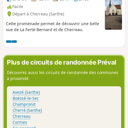
Facile
Départ à Cherreau (Sarthe)
Cette promenade permet de découvrir une belle
vue de La Ferté-Bernard et de Cherreau.
Plus de circuits de randonnée Préval
Découvrez aussi les circuits de randonnée des communes
à proximité
Avezé (Sarthe)
Boëssé-le-Sec
Champrond
Cherré (Sarthe)
Cherreau
Cormes