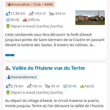
Association / Club / AMM
27,89 km
+353 m
-354 m
9h 00
Difficile
Départ à Avezé (Sarthe) (Sarthe)
Cette randonnée vous fera découvrir la forêt d'Avezé
jusqu'aux portes de Saint-Germain-de-la-Coudre en passant
devant la tuilerie des Saules. À travers les collines, la
randonnée passe par Le Theil, citée industrieuse siège des
ex-usines Abadie classée au patrimoine. Ensuite, par les
chemins creux, découverte de la vallée de la Jambette et
retour à Avezé par les bois de Beauvais et le panorama sur
Vallée de l'Huisne vue du Tertre
la vallée de l'Huisne.
Visorandonneur
8,79 km
+93 m
-95 m
2h 45
Facile
Départ à Avezé (Sarthe) (Sarthe)
Au départ du village d'Avezé, le circuit traverse la prairie,
monte jusqu'au Tertre où l'on découvre la vallée de l'Huisne.