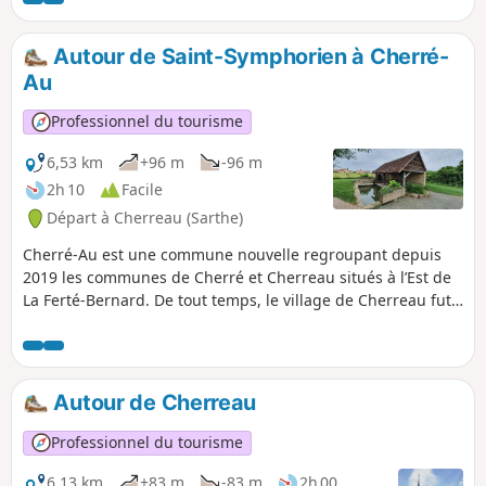
emprunte de beaux chemins creux bordés de
trognes.
Autour de Saint-Symphorien à Cherré-
Au
Professionnel du tourisme
6,53 km
+96 m
-96 m
2h 10
Facile
Départ à Cherreau (Sarthe)
Cherré-Au est une commune nouvelle regroupant depuis
2019 les communes de Cherré et Cherreau situés à l’Est de
La Ferté-Bernard. De tout temps, le village de Cherreau fut
intimement lié à la ville voisine de La Ferté-Bernard. En
effet, au Moyen Âge, les seigneurs de La Ferté relèvent
l’Abbaye de la Pelice à la fin du XIIe siècle. Puis, au XIVe
siècle, le Domaine de la Plaisse est rattaché à celui de La
Autour de Cherreau
Ferté. Plus près de nous, lorsque la ville de La Ferté-Bernard
s’étend au XIXe siècle, elle empiète sur Cherreau dont elle
Professionnel du tourisme
annexe en 1889 le faubourg du Gué-Faux et la Fosse
Fondue, bordant la route de Paris.
6,13 km
+83 m
-83 m
2h 00