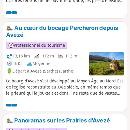
d'arbres têtards de découvrir le bocage, les prés d'élevage,
les bois, et la campagne environnante. Les collines se
succèdent et permettent à leur sommet de découvrir les
villages de Préval et d'Avezé et les vallées d'Huisne et de la
Même.
Au cœur du bocage Percheron depuis
Avezé
Professionnel du tourisme
13,16 km
+112 m
-112 m
4h 05
Moyenne
Départ à Avezé (Sarthe) (Sarthe)
Le bourg d’Avezé s’est développé au Moyen Âge au Nord-Est
de l’église reconstruite au XVIe siècle, en même temps que
le prieuré qui la jouxtait et dont il ne reste que de vastes
dépendances agricoles. La rue principale est marquée par
une grande maison à étage dite “Maison du prieur” du XVe
ou XVIe siècle, remarquable par sa tour d’escalier sur
l’arrière et son élévation soignée débordant sur la rue
Panoramas sur les Prairies d'Avezé
actuelle.