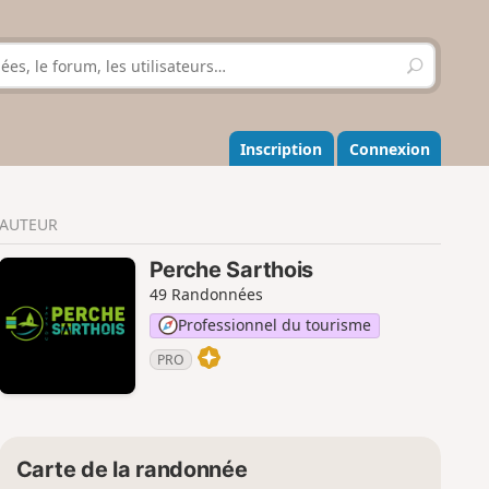
R
e
c
h
e
Inscription
Connexion
r
c
h
AUTEUR
e
r
Perche Sarthois
49 Randonnées
Professionnel du tourisme
PRO
Carte de la randonnée