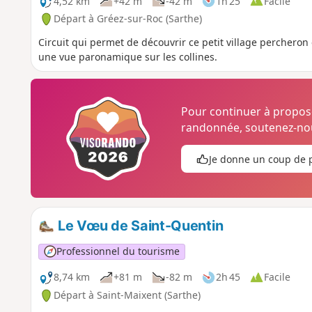
4,52 km
+42 m
-42 m
1h 25
Facile
Départ à Gréez-sur-Roc (Sarthe)
Circuit qui permet de découvrir ce petit village percheron 
une vue paronamique sur les collines.
Pour continuer à propo
randonnée, soutenez-nou
Je donne un coup de 
Le Vœu de Saint-Quentin
Professionnel du tourisme
8,74 km
+81 m
-82 m
2h 45
Facile
Départ à Saint-Maixent (Sarthe)