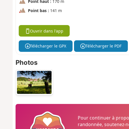
Point haut :
170 m
Point bas :
141 m
Ouvrir dans l'app
Télécharger le GPX
Télécharger le PDF
Photos
Pour continuer à prop
randonnée, soutenez-no