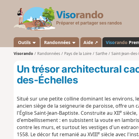
V
i
s
o
r
a
Outils
Randonnées
Aide ↗
Viso
rando
Pre
n
Visorando
Randonnées
Pays de la Loire
Sarthe
Saint-Jean-des-
d
o
Un trésor architectural ca
des-Échelles
Situé sur une petite colline dominant les environs, l
ancien siège de la seigneurie de paroisse, offre un 
e
l'Église Saint-Jean-Baptiste. Construite au XII
siècle, 
d'embellissement : en subsistent la voute en lambris
contre les murs, et surtout les vestiges d'un extraord
e
1558. Le décor fut remanié au XVIII
siècle avec l'ins