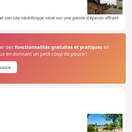
et son site néolithique situé sur une pointe d'éperon offrant
ser des
fonctionnalités gratuites et pratiques
en
s en donnant un petit coup de pouce !
pouce