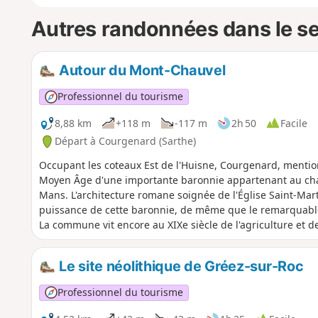
Autres randonnées dans le s
Autour du Mont-Chauvel
Professionnel du tourisme
8,88 km
+118 m
-117 m
2h 50
Facile
Départ à Courgenard (Sarthe)
Occupant les coteaux Est de l'Huisne, Courgenard, mentionn
Moyen Âge d'une importante baronnie appartenant au cha
Mans. L'architecture romane soignée de l'Église Saint-Mar
puissance de cette baronnie, de même que le remarquable 
La commune vit encore au XIXe siècle de l'agriculture et de
est comprise aujourd'hui dans le bassin d'emploi de La Fe
Le site néolithique de Gréez-sur-Roc
Professionnel du tourisme