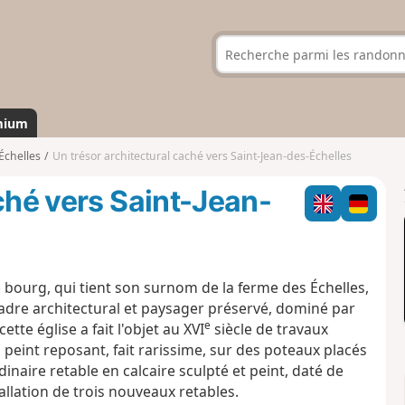
mium
Échelles
Un trésor architectural caché vers Saint-Jean-des-Échelles
ché vers Saint-Jean-
e bourg, qui tient son surnom de la ferme des Échelles,
cadre architectural et paysager préservé, dominé par
e
cette église a fait l'objet au XVI
siècle de travaux
 peint reposant, fait rarissime, sur des poteaux placés
inaire retable en calcaire sculpté et peint, daté de
tallation de trois nouveaux retables.