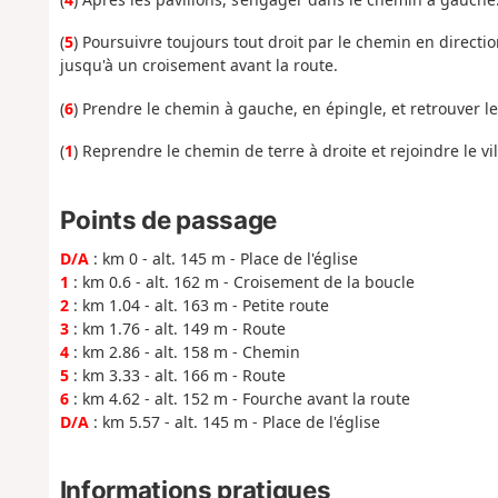
(
5
) Poursuivre toujours tout droit par le chemin en directi
jusqu'à un croisement avant la route.
(
6
) Prendre le chemin à gauche, en épingle, et retrouver le 
(
1
) Reprendre le chemin de terre à droite et rejoindre le vil
Points de passage
D/A
: km 0 - alt. 145 m - Place de l'église
1
: km 0.6 - alt. 162 m - Croisement de la boucle
2
: km 1.04 - alt. 163 m - Petite route
3
: km 1.76 - alt. 149 m - Route
4
: km 2.86 - alt. 158 m - Chemin
5
: km 3.33 - alt. 166 m - Route
6
: km 4.62 - alt. 152 m - Fourche avant la route
D/A
: km 5.57 - alt. 145 m - Place de l'église
Informations pratiques