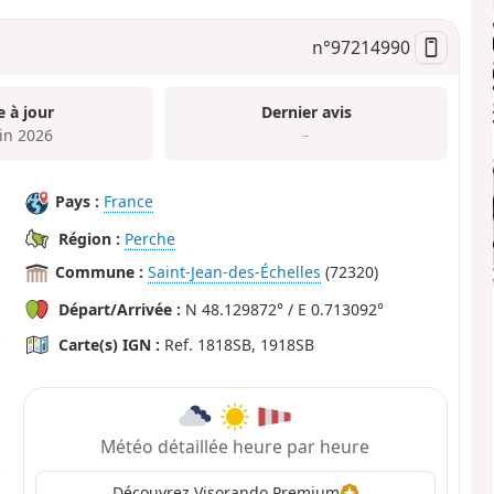
n°
97214990
e à jour
Dernier avis
uin 2026
–
Pays :
France
Région :
Perche
Commune :
Saint-Jean-des-Échelles
(72320)
Départ/Arrivée :
N 48.129872° / E 0.713092°
Carte(s) IGN :
Ref. 1818SB, 1918SB
Météo détaillée heure par heure
Découvrez Visorando Premium