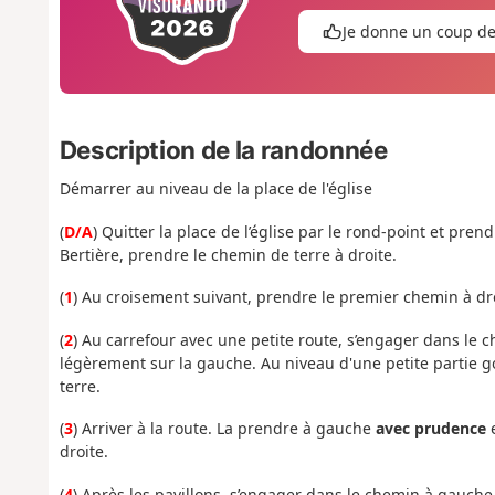
Je donne un coup d
Description de la randonnée
Démarrer au niveau de la place de l'église
(
D/A
) Quitter la place de l’église par le rond-point et pre
Bertière, prendre le chemin de terre à droite.
(
1
) Au croisement suivant, prendre le premier chemin à dro
(
2
) Au carrefour avec une petite route, s’engager dans le c
légèrement sur la gauche. Au niveau d'une petite partie g
terre.
(
3
) Arriver à la route. La prendre à gauche
avec prudence
droite.
(
4
) Après les pavillons, s’engager dans le chemin à gauche