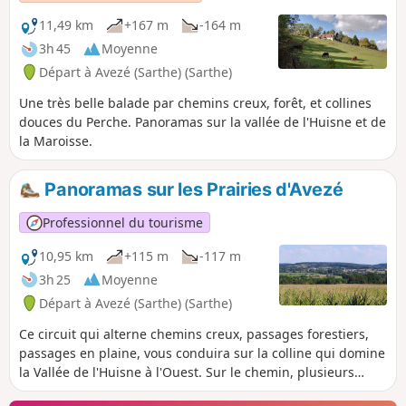
11,49 km
+167 m
-164 m
3h 45
Moyenne
Départ à Avezé (Sarthe) (Sarthe)
Une très belle balade par chemins creux, forêt, et collines
douces du Perche. Panoramas sur la vallée de l'Huisne et de
la Maroisse.
Panoramas sur les Prairies d'Avezé
Professionnel du tourisme
10,95 km
+115 m
-117 m
3h 25
Moyenne
Départ à Avezé (Sarthe) (Sarthe)
Ce circuit qui alterne chemins creux, passages forestiers,
passages en plaine, vous conduira sur la colline qui domine
la Vallée de l'Huisne à l'Ouest. Sur le chemin, plusieurs
panoramas vous permettront d'admirer les prairies d'Avezé,