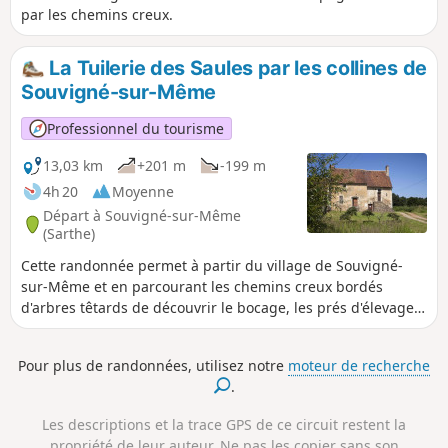
par les chemins creux.
La Tuilerie des Saules par les collines de
Souvigné-sur-Même
Professionnel du tourisme
13,03 km
+201 m
-199 m
4h 20
Moyenne
Départ à Souvigné-sur-Même
(Sarthe)
Cette randonnée permet à partir du village de Souvigné-
sur-Même et en parcourant les chemins creux bordés
d'arbres têtards de découvrir le bocage, les prés d'élevage,
les bois, et la campagne environnante. Les collines se
succèdent et permettent à leur sommet de découvrir les
Pour plus de randonnées, utilisez notre
moteur de recherche
villages de Préval et d'Avezé et les vallées d'Huisne et de la
.
Même.
Les descriptions et la trace GPS de ce circuit restent la
propriété de leur auteur. Ne pas les copier sans son