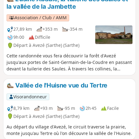
la vallée de la Jambette
Association / Club / AMM
27,89 km
+353 m
-354 m
9h 00
Difficile
Départ à Avezé (Sarthe) (Sarthe)
Cette randonnée vous fera découvrir la forêt d'Avezé
jusqu'aux portes de Saint-Germain-de-la-Coudre en passant
devant la tuilerie des Saules. À travers les collines, la
randonnée passe par Le Theil, citée industrieuse siège des
ex-usines Abadie classée au patrimoine. Ensuite, par les
Vallée de l'Huisne vue du Tertre
chemins creux, découverte de la vallée de la Jambette et
retour à Avezé par les bois de Beauvais et le panorama sur
Visorandonneur
la vallée de l'Huisne.
8,79 km
+93 m
-95 m
2h 45
Facile
Départ à Avezé (Sarthe) (Sarthe)
Au départ du village d'Avezé, le circuit traverse la prairie,
monte jusqu'au Tertre où l'on découvre la vallée de l'Huisne.