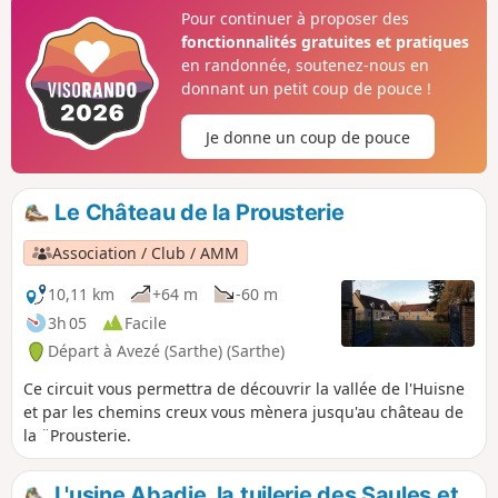
véritable grenier à foin, qui ont comblé des générations
Pour continuer à proposer des
d'éleveurs.
fonctionnalités gratuites et pratiques
en randonnée, soutenez-nous en
donnant un petit coup de pouce !
Je donne un coup de pouce
Le Château de la Prousterie
Association / Club / AMM
10,11 km
+64 m
-60 m
3h 05
Facile
Départ à Avezé (Sarthe) (Sarthe)
Ce circuit vous permettra de découvrir la vallée de l'Huisne
et par les chemins creux vous mènera jusqu'au château de
la ¨Prousterie.
L'usine Abadie, la tuilerie des Saules et