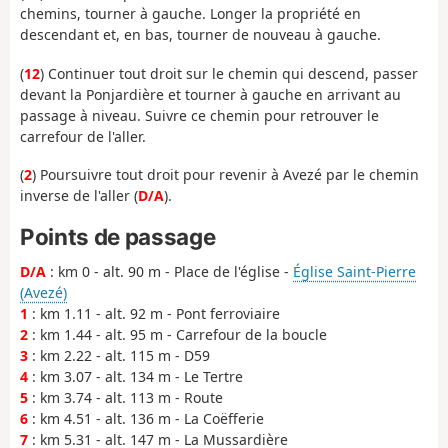
chemins, tourner à gauche. Longer la propriété en
descendant et, en bas, tourner de nouveau à gauche.
(
12
) Continuer tout droit sur le chemin qui descend, passer
devant la Ponjardière et tourner à gauche en arrivant au
passage à niveau. Suivre ce chemin pour retrouver le
carrefour de l'aller.
(
2
) Poursuivre tout droit pour revenir à Avezé par le chemin
inverse de l'aller (
D/A
).
Points de passage
D/A
: km 0 - alt. 90 m - Place de l'église -
Église Saint-Pierre
(Avezé)
1
: km 1.11 - alt. 92 m - Pont ferroviaire
2
: km 1.44 - alt. 95 m - Carrefour de la boucle
3
: km 2.22 - alt. 115 m - D59
4
: km 3.07 - alt. 134 m - Le Tertre
5
: km 3.74 - alt. 113 m - Route
6
: km 4.51 - alt. 136 m - La Coëfferie
7
: km 5.31 - alt. 147 m - La Mussardière