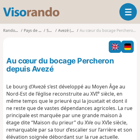
V
O
i
u
s
v
o
Randonnées
Pays de la Loire
Sarthe
Avezé (Sarthe)
Au cœur du bocage Percheron depuis Avezé
r
r
i
a
r
n
l
d
Au cœur du bocage Percheron
a
o
n
depuis Avezé
a
v
Le bourg d’Avezé s’est développé au Moyen Âge au
i
e
Nord-Est de l’église reconstruite au XVI
siècle, en
g
a
même temps que le prieuré qui la jouxtait et dont il
t
ne reste que de vastes dépendances agricoles. La rue
i
principale est marquée par une grande maison à
o
étage dite “Maison du prieur” du XVe ou XVIe siècle,
n
remarquable par sa tour d’escalier sur l’arrière et son
élévation soignée débordant sur la rue actuelle.