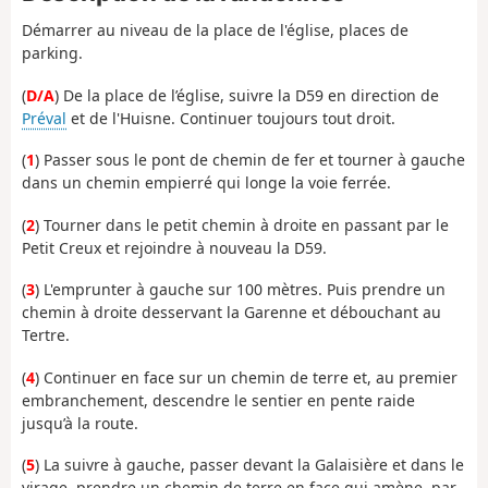
Démarrer au niveau de la place de l'église, places de
parking.
(
D/A
) De la place de l’église, suivre la D59 en direction de
Préval
et de l'Huisne. Continuer toujours tout droit.
(
1
) Passer sous le pont de chemin de fer et tourner à gauche
dans un chemin empierré qui longe la voie ferrée.
(
2
) Tourner dans le petit chemin à droite en passant par le
Petit Creux et rejoindre à nouveau la D59.
(
3
) L'emprunter à gauche sur 100 mètres. Puis prendre un
chemin à droite desservant la Garenne et débouchant au
Tertre.
(
4
) Continuer en face sur un chemin de terre et, au premier
embranchement, descendre le sentier en pente raide
jusqu’à la route.
(
5
) La suivre à gauche, passer devant la Galaisière et dans le
virage, prendre un chemin de terre en face qui amène, par