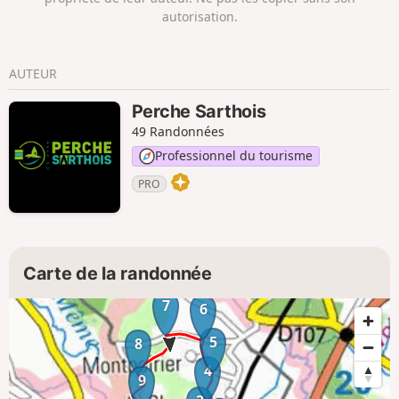
autorisation.
AUTEUR
Perche Sarthois
49 Randonnées
Professionnel du tourisme
PRO
Carte de la randonnée
7
6
5
8
4
9