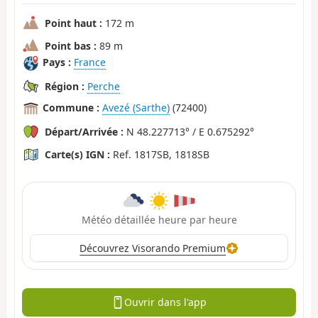
Point haut :
172 m
Point bas :
89 m
Pays :
France
Région :
Perche
Commune :
Avezé (Sarthe)
(72400)
Départ/Arrivée :
N 48.227713° / E 0.675292°
Carte(s) IGN :
Ref. 1817SB, 1818SB
Météo détaillée heure par heure
Découvrez Visorando Premium
Ouvrir dans l'app