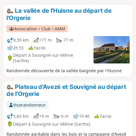
La vallée de l'Huisne au départ de
l'Orgerie
Association / Club / AMM
9,39 km
+77 m
-77 m
2h 55
Facile
Départ à Souvigné-sur-Même
(Sarthe)
Randonnée découverte de la vallée baignée par l'Huisne
Plateau d'Avezé et Souvigné au départ
de l'Orgerie
Visorandonneur
5,83 km
+9 m
-9 m
1h 40
Facile
Départ à Souvigné-sur-Même (Sarthe)
Randonnée agréable dans les bois et la campagne d'Avezé