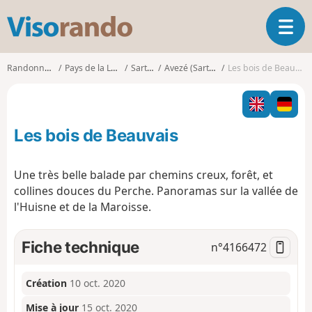
V
O
i
u
s
v
o
Randonnées
Pays de la Loire
Sarthe
Avezé (Sarthe)
Les bois de Beauvais
r
r
i
a
r
n
l
d
Les bois de Beauvais
a
o
n
a
Une très belle balade par chemins creux, forêt, et
v
collines douces du Perche. Panoramas sur la vallée de
i
l'Huisne et de la Maroisse.
g
a
t
Fiche technique
n°
4166472
i
o
n
Création
10 oct. 2020
Mise à jour
15 oct. 2020