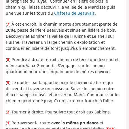
la propriété du Tuyau. Continuer en lisière de bois le
chemin qui laisse découvrir la vallée de la Maroisse puis
une vue sur les tours du
Château de Beauvais
.
(
7
) À cet endroit, le chemin monte abruptement (pente de
20%), passe derrière Beauvais et sinue en lisière de bois.
Découvrir et admirer la vallée de l'Huisne et Le Theil sur
Huisne. Traverser un large chemin d'exploitation et
continuer en lisière de forêt jusqu'à un embranchement.
(
8
) Prendre à droite l'étroit chemin de terre qui descend et
mène aux Vaux-Gomberts. S'engager sur le chemin
goudronné pour une cinquantaine de mètres environ.
(
9
) Le quitter par la gauche pour le chemin de terre qui
descend et traverse un ruisseau. Suivre le chemin entre
deux champs cultivés et arriver au Mané. Continuer sur le
chemin goudronné jusqu'à un carrefour franchi à l'aller.
(
2
) Tourner à droite. Poursuivre tout droit aux Sablons.
(
1
) Retraverser la route
avec la même prudence
et
poursuivre jusqu'au point de départ devant l'église (
D/A
).