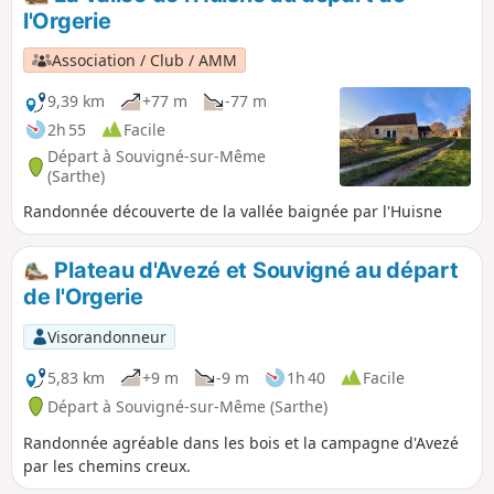
l'Orgerie
Association / Club / AMM
9,39 km
+77 m
-77 m
2h 55
Facile
Départ à Souvigné-sur-Même
(Sarthe)
Randonnée découverte de la vallée baignée par l'Huisne
Plateau d'Avezé et Souvigné au départ
de l'Orgerie
Visorandonneur
5,83 km
+9 m
-9 m
1h 40
Facile
Départ à Souvigné-sur-Même (Sarthe)
Randonnée agréable dans les bois et la campagne d'Avezé
par les chemins creux.