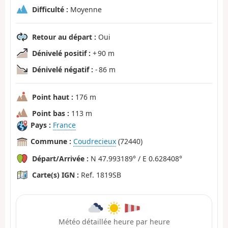
Difficulté :
Moyenne
Retour au départ :
Oui
Dénivelé positif :
+ 90 m
Dénivelé négatif :
- 86 m
Point haut :
176 m
Point bas :
113 m
Pays :
France
Commune :
Coudrecieux
(72440)
Départ/Arrivée :
N 47.993189° / E 0.628408°
Carte(s) IGN :
Ref. 1819SB
Météo détaillée heure par heure