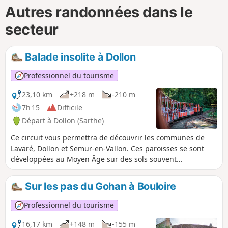
Autres randonnées dans le
secteur
Balade insolite à Dollon
Professionnel du tourisme
23,10 km
+218 m
-210 m
7h 15
Difficile
Départ à Dollon (Sarthe)
Ce circuit vous permettra de découvrir les communes de
Lavaré, Dollon et Semur-en-Vallon. Ces paroisses se sont
développées au Moyen Âge sur des sols souvent
sablonneux ou caillouteux, peu favorables à l’agriculture
avant sa modernisation. Les villageois ont donc trouvé des
Sur les pas du Gohan à Bouloire
compléments de revenus grâce à l’artisanat du textile et à
l’extraction de matériaux. À l’écart des grands axes de
Professionnel du tourisme
communication, ces villages ont conservé leur dynamisme
au-delà de l’exode rural qui les a affecté avec la fin des
16,17 km
+148 m
-155 m