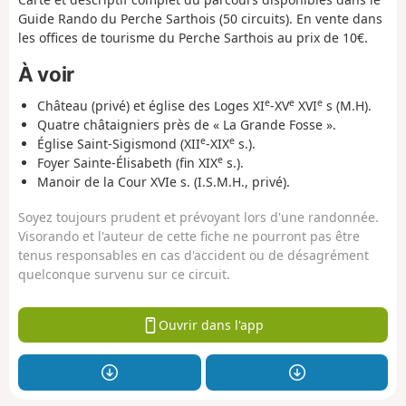
Guide Rando du Perche Sarthois (50 circuits). En vente dans
les offices de tourisme du Perche Sarthois au prix de 10€.
À voir
e
e
e
Château (privé) et église des Loges XI
-XV
XVI
s (M.H).
Quatre châtaigniers près de « La Grande Fosse ».
e
e
Église Saint-Sigismond (XII
-XIX
s.).
e
Foyer Sainte-Élisabeth (fin XIX
s.).
Manoir de la Cour XVIe s. (I.S.M.H., privé).
Soyez toujours prudent et prévoyant lors d'une randonnée.
Visorando et l'auteur de cette fiche ne pourront pas être
tenus responsables en cas d'accident ou de désagrément
quelconque survenu sur ce circuit.
Ouvrir dans l'app