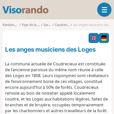
V
O
i
u
s
v
o
Randonnées
Pays de la Loire
Sarthe
Coudrecieux
Les anges musiciens des Loges
r
r
i
a
r
n
l
d
Les anges musiciens des Loges
a
o
n
a
La commune actuelle de Coudrecieux est constituée
v
de l’ancienne paroisse du même nom réunie à celle
i
des Loges en 1808. Leurs toponymes sont révélateurs
g
de l’environnement boisé de ces villages, constitué
a
t
encore aujourd’hui à 50% de forêts. Coudrecieux
i
renvoie au bois de noisetier appelé localement
o
coudre, et les Loges aux habitations légères, faites de
n
branches et de bruyère, occupées temporairement
par les charbonniers et autres travailleurs de la forêt.