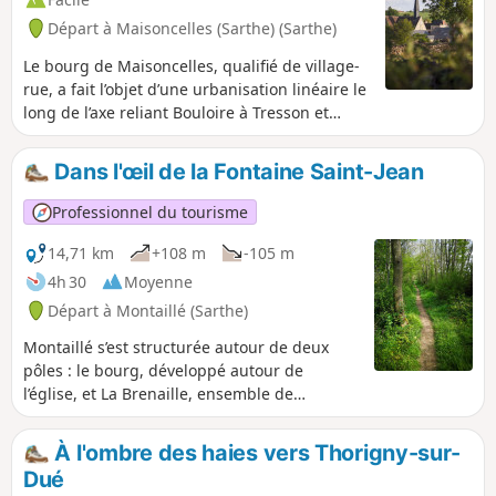
Départ à Maisoncelles (Sarthe) (Sarthe)
Le bourg de Maisoncelles, qualifié de village-
rue, a fait l’objet d’une urbanisation linéaire le
long de l’axe reliant Bouloire à Tresson et
Écorpain, perpendiculaire au Ruisseau de
l’Étangsort. Bien que difficile à dater
Dans l'œil de la Fontaine Saint-Jean
précisément, l’imposante Église Notre-Dame,
remontant peut-être à l’époque romane, est
Professionnel du tourisme
sans nulle doute l’édifice le plus ancien du
bourg. Vous pourrez toutefois observer les
14,71 km
+108 m
-105 m
équipements ruraux typiques de la IIIe
4h 30
Moyenne
République, à l’instar de la pompe publique
Départ à Montaillé (Sarthe)
placée au pied de l’église. En direction du
cimetière, vous verrez sur la droite l’ancien
Montaillé s’est structurée autour de deux
lavoir communal récemment transformé pour
pôles : le bourg, développé autour de
l’accueil des randonneurs et plus haut, une
l’église, et La Brenaille, ensemble de
ancienne école identifiable à son volume à
hameaux et de fermes au Nord du village. Le
étage et à ses encadrements de briques.
site de la Brenaille semble avoir été occupé
À l'ombre des haies vers Thorigny-sur-
dès l'époque antique, de son côté, le bourg
Dué
semble avoir connu une occupation gallo-