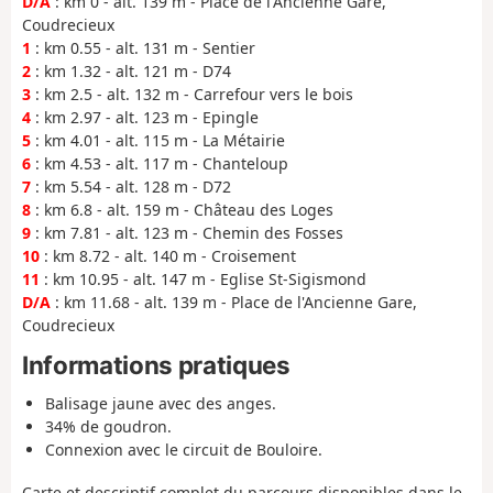
D/A
: km 0 - alt. 139 m - Place de l'Ancienne Gare,
Coudrecieux
1
: km 0.55 - alt. 131 m - Sentier
2
: km 1.32 - alt. 121 m - D74
3
: km 2.5 - alt. 132 m - Carrefour vers le bois
4
: km 2.97 - alt. 123 m - Epingle
5
: km 4.01 - alt. 115 m - La Métairie
6
: km 4.53 - alt. 117 m - Chanteloup
7
: km 5.54 - alt. 128 m - D72
8
: km 6.8 - alt. 159 m - Château des Loges
9
: km 7.81 - alt. 123 m - Chemin des Fosses
10
: km 8.72 - alt. 140 m - Croisement
11
: km 10.95 - alt. 147 m - Eglise St-Sigismond
D/A
: km 11.68 - alt. 139 m - Place de l'Ancienne Gare,
Coudrecieux
Informations pratiques
Balisage jaune avec des anges.
34% de goudron.
Connexion avec le circuit de Bouloire.
Carte et descriptif complet du parcours disponibles dans le