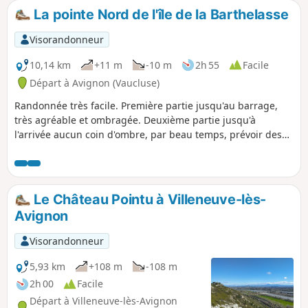
La pointe Nord de l'île de la Barthelasse
Visorandonneur
10,14 km
+11 m
-10 m
2h 55
Facile
Départ à Avignon (Vaucluse)
Randonnée très facile. Première partie jusqu'au barrage,
très agréable et ombragée. Deuxième partie jusqu'à
l'arrivée aucun coin d'ombre, par beau temps, prévoir des
casquettes. De nombreux oiseaux et plus particulièrement
des hérons cendrés, des cormorans, des cygnes...sont
visibles sur les rives des étendues d'eau et sur les bords du
Rhône.
Le Château Pointu à Villeneuve-lès-
Avignon
Visorandonneur
5,93 km
+108 m
-108 m
2h 00
Facile
Départ à Villeneuve-lès-Avignon