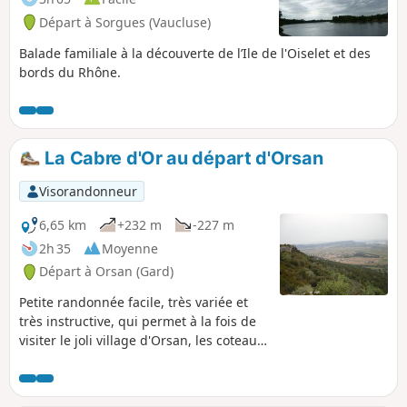
Départ à Sorgues (Vaucluse)
Balade familiale à la découverte de l’Ile de l'Oiselet et des
bords du Rhône.
La Cabre d'Or au départ d'Orsan
Visorandonneur
6,65 km
+232 m
-227 m
2h 35
Moyenne
Départ à Orsan (Gard)
Petite randonnée facile, très variée et
très instructive, qui permet à la fois de
visiter le joli village d'Orsan, les coteaux
du plateau de Lacau, d'explorer la ville
antique du Camp de César, de profiter
d'une vue magnifique sur la vallée du