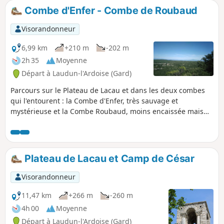
Rhône, et surtout de passer par le serré
Combe d'Enfer - Combe de Roubaud
Passage du Loup, là où la célèbre chèvre
d'or aurait déposé, fut un temps, un peu
Visorandonneur
de son sang et de la toison d'or sur les
parois des rochers.
6,99 km
+210 m
-202 m
2h 35
Moyenne
Départ à Laudun-l'Ardoise (Gard)
Parcours sur le Plateau de Lacau et dans les deux combes
qui l'entourent : la Combe d'Enfer, très sauvage et
mystérieuse et la Combe Roubaud, moins encaissée mais
toute aussi végétale.
Plateau de Lacau et Camp de César
Visorandonneur
11,47 km
+266 m
-260 m
4h 00
Moyenne
Départ à Laudun-l'Ardoise (Gard)