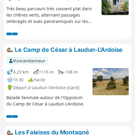
Très beau parcours très souvent plat dans
les chênes verts, alternant passages
ombragés et vues panoramiques sur les
plaines et reliefs environnants. La visite du
Camp de César agrémentera la fin du
parcours d'une touche historique.
Le Camp de César à Laudun-L'Ardoise
Visorandonneur
4,23 km
+116 m
-108 m
1h 30
Facile
Départ à Laudun-l'Ardoise (Gard)
Balade familiale autour de l'Oppidum
du Camp de César à Laudun-L'Ardoise.
Les Falaises du Montagné