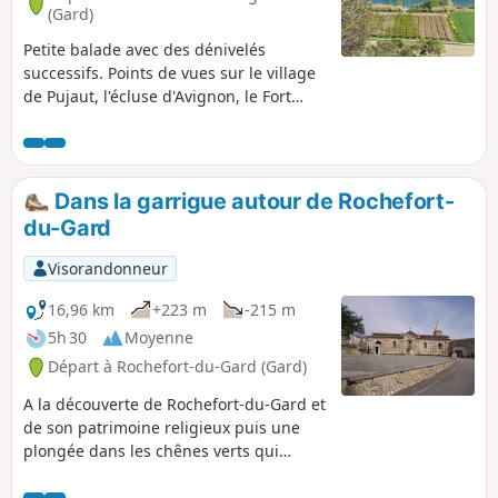
(Gard)
Petite balade avec des dénivelés
successifs. Points de vues sur le village
de Pujaut, l'écluse d'Avignon, le Fort
Saint-André et la Tour Philipe Le Bel.
Dans la garrigue autour de Rochefort-
du-Gard
Visorandonneur
16,96 km
+223 m
-215 m
5h 30
Moyenne
Départ à Rochefort-du-Gard (Gard)
A la découverte de Rochefort-du-Gard et
de son patrimoine religieux puis une
plongée dans les chênes verts qui
constituent une large partie de la
végétation environnante pour une