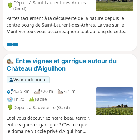
Départ à Saint-Laurent-des-Arbres
(Gard)
Partez facilement à la découverte de la nature depuis le
centre bourg de Saint-Laurent-des-Arbres. La vue sur le
Mont Ventoux vous accompagnera tout au long de cette
randonnée sans aucune difficulté technique, qui
nécessitera tout de même une paire de baskets, et la
capacité de marcher 13 km. Malgré plusieurs portions
ombragées, prévoir un chapeau et 1l d'eau par personne si
Entre vignes et garrigue autour du
la température dépasse les 25°C. L'itinéraire vous
Château d'Aiguilhon
surprendra par la diversité de ses paysages et de sa
végétation. Après un tour dans la garrigue, le chemin se
Visorandonneur
poursuit en traversant Lirac, puis monte dans les vignes
avant de redescendre par une forêt de pins au sol sableux.
4,35 km
+20 m
-21 m
1h 20
Facile
Départ à Sauveterre (Gard)
Et si vous découvriez notre beau terroir,
entre vignes et garrigue ? C'est ce que
le domaine viticole privé d'Aiguilhon
vous propose, grâce aux sentiers