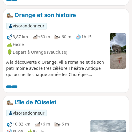
Orange et son histoire
Visorandonneur
3,87 km
+60 m
-60 m
1h 15
Facile
Départ à Orange (Vaucluse)
A la découverte d'Orange, ville romaine et de son
patrimoine avec le très célèbre Théâtre Antique
qui accueille chaque année les Chorégies
d'Orange.
L'île de l'Oiselet
Visorandonneur
10,82 km
+6 m
-6 m
3h 05
Facile