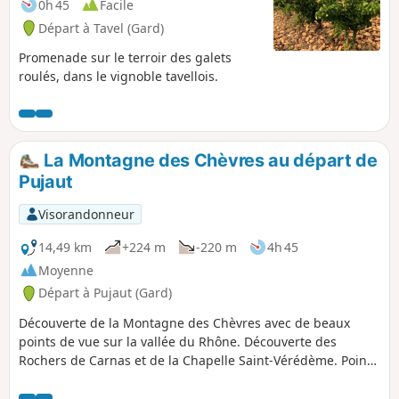
0h 45
Facile
Départ à Tavel (Gard)
Promenade sur le terroir des galets
roulés, dans le vignoble tavellois.
La Montagne des Chèvres au départ de
Pujaut
Visorandonneur
14,49 km
+224 m
-220 m
4h 45
Moyenne
Départ à Pujaut (Gard)
Découverte de la Montagne des Chèvres avec de beaux
points de vue sur la vallée du Rhône. Découverte des
Rochers de Carnas et de la Chapelle Saint-Vérédème. Points
de vue sur la plaine de l'Étang de Pujaut et les toits du
village.