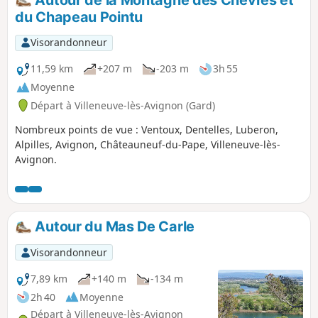
Autour de la Montagne des Chévres et
non sensibles aux vertiges, ou prévoir d'éviter les deux
du Chapeau Pointu
crochets en bord du Rhône, avant d'arriver au château.
Visorandonneur
11,59 km
+207 m
-203 m
3h 55
Moyenne
Départ à Villeneuve-lès-Avignon (Gard)
Nombreux points de vue : Ventoux, Dentelles, Luberon,
Alpilles, Avignon, Châteauneuf-du-Pape, Villeneuve-lès-
Avignon.
Autour du Mas De Carle
Visorandonneur
7,89 km
+140 m
-134 m
2h 40
Moyenne
Départ à Villeneuve-lès-Avignon