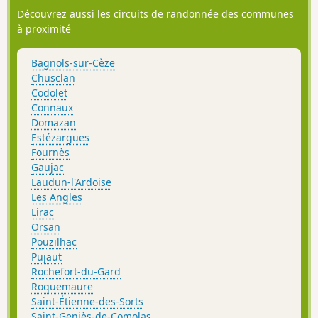
Découvrez aussi les circuits de randonnée des communes
à proximité
Bagnols-sur-Cèze
Chusclan
Codolet
Connaux
Domazan
Estézargues
Fournès
Gaujac
Laudun-l'Ardoise
Les Angles
Lirac
Orsan
Pouzilhac
Pujaut
Rochefort-du-Gard
Roquemaure
Saint-Étienne-des-Sorts
Saint-Geniès-de-Comolas