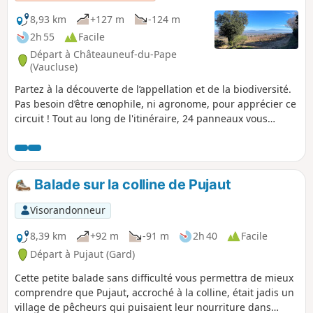
8,93 km
+127 m
-124 m
2h 55
Facile
Départ à Châteauneuf-du-Pape
(Vaucluse)
Partez à la découverte de l’appellation et de la biodiversité.
Pas besoin d’être œnophile, ni agronome, pour apprécier ce
circuit ! Tout au long de l'itinéraire, 24 panneaux vous
accompagnent avec des contenus simples, parsemés
d’anecdotes. Au niveau du panneau n°6, vous pouvez
enchaîner sur un deuxième circuit (4 km supplémentaires).
Balade sur la colline de Pujaut
Visorandonneur
8,39 km
+92 m
-91 m
2h 40
Facile
Départ à Pujaut (Gard)
Cette petite balade sans difficulté vous permettra de mieux
comprendre que Pujaut, accroché à la colline, était jadis un
village de pêcheurs qui puisaient leur nourriture dans