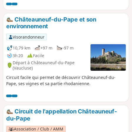
pédestres qui l'entourent. Déambulez
entre les vignes du domaine, découvrez
la biodiversité et la nature qui vous
Châteauneuf-du-Pape et son
entourent, mais également une vue
environnement
improbable. Accessible au plus grand
nombre, comportant très peu de
Visorandonneur
dénivelé, prévoyez tout de même de
bonnes chaussures pour faire face aux
10,79 km
+97 m
-97 m
nombreux galets et cailloux présents
3h 20
Facile
sur votre route.
Départ à Châteauneuf-du-Pape
(Vaucluse)
Circuit facile qui permet de découvrir Châteauneuf-du-
Pape, ses vignes et sa partie rhodanienne.
Circuit de l'appellation Châteauneuf-
du-Pape
Association / Club / AMM