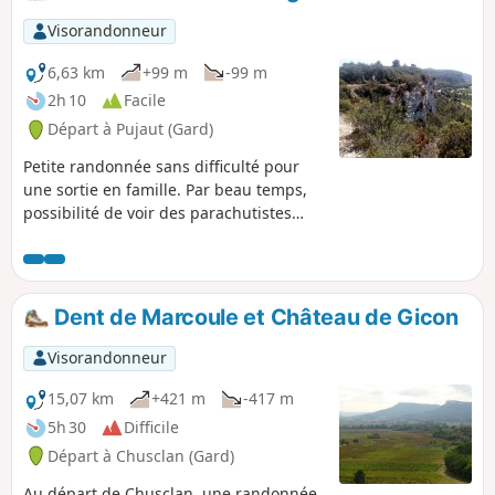
Visorandonneur
6,63 km
+99 m
-99 m
2h 10
Facile
Départ à Pujaut (Gard)
Petite randonnée sans difficulté pour
une sortie en famille. Par beau temps,
possibilité de voir des parachutistes
sauter sur l'aérodrome de Pujaut.
Dent de Marcoule et Château de Gicon
Visorandonneur
15,07 km
+421 m
-417 m
5h 30
Difficile
Départ à Chusclan (Gard)
Au départ de Chusclan, une randonnée