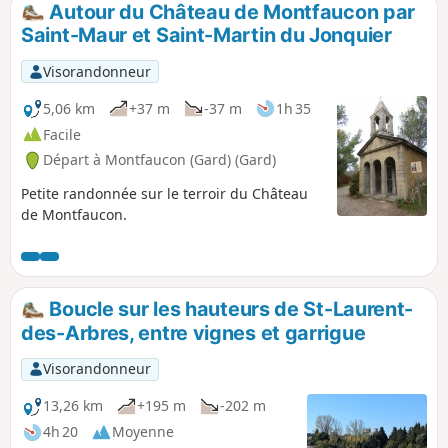
Autour du Château de Montfaucon par
p
Saint-Maur et Saint-Martin du Jonquier
Visorandonneur
5,06 km
+37 m
-37 m
1h 35
Facile
Départ à Montfaucon (Gard) (Gard)
Petite randonnée sur le terroir du Château
de Montfaucon.
Boucle sur les hauteurs de St-Laurent-
des-Arbres, entre vignes et garrigue
Visorandonneur
13,26 km
+195 m
-202 m
4h 20
Moyenne