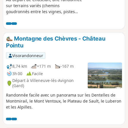
sur terrains variés (chemins
goudronnés entre les vignes, pistes
DFCI, sentiers monotraces). Points de
vue sur la Vallée du Rhône et le Mont
Ventoux. Visite du site médiéval de
Gicon.
Montagne des Chèvres - Château
Pointu
Visorandonneur
8,74 km
+171 m
-167 m
3h 00
Facile
Départ à Villeneuve-lès-Avignon
(Gard)
Randonnée facile avec un panorama sur les Dentelles de
Montmirail, le Mont Ventoux, le Plateau de Sault, le Luberon
et les Alpilles.