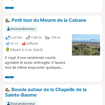
l'étang au Sud du village, où est l'actuel terrain d'aviation.
Petit tour du Mourre de la Cabane
Visorandonneur
3,24 km
+106 m
-109 m
1h 15
Difficile
Départ à Lirac (Gard)
Il s'agit d'une randonnée courte,
agréable et assez ombragée. Il faudra
tout de même emprunter quelques
petits sentiers et descendre sur
quelques mètres en "petite
désescalade". Un point de vue sur la
vallée du Rhône sera visible en chemin
Boucle autour de la Chapelle de la
les jours de beau temps.
Sainte-Baume
Visorandonneur