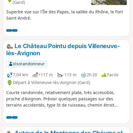
(Gard)
Superbe vue sur l'Île des Papes, la vallée du Rhône, le Fort
Saint-André.
Le Château Pointu depuis Villeneuve-
lès-Avignon
Visorandonneur
7,04 km
+117 m
-115 m
2h 20
Facile
Départ à Villeneuve-lès-Avignon (Gard)
Courte randonnée, relativement plate, très accessible,
proche d'Avignon. Prévoir quelques passages sur des
terrains accidentés, type lit de ruisseau, chemin étroit
(single) avec une végétation dense, chemins en bord de
falaise, terrain rocheux en pente qui peut être glissant si
mouillé. Le circuit reste néanmoins très accessible, avec de
jolis points de vue. Faisable en famille avec des enfants, si