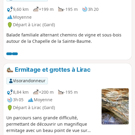
9,60 km
+199 m
-195 m
3h 20
Moyenne
Départ à Lirac (Gard)
Balade familiale alternant chemins de vigne et sous-bois
autour de la Chapelle de la Sainte-Baume.
Ermitage et grottes à Lirac
Visorandonneur
8,84 km
+200 m
-195 m
3h 05
Moyenne
Départ à Lirac (Gard)
Un parcours sans grande difficulté,
permettant de découvrir un magnifique
ermitage avec un beau point de vue sur