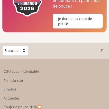
en donnant un petit coup
de pouce !
Je donne un coup de
pouce
C
R
h
e
o
t
i
o
s
CGU et confidentialité
u
i
r
s
Plan du site
e
s
n
e
Emplois
h
z
Actualités
a
u
u
n
Coup de pouce 2026
t