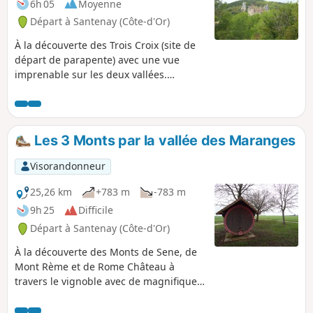
6h 05
Moyenne
Départ à Santenay (Côte-d'Or)
À la découverte des Trois Croix (site de
départ de parapente) avec une vue
imprenable sur les deux vallées.
Parcours entre mont et forêt, avec pour
finir le Château de la Rochepot.
Les 3 Monts par la vallée des Maranges
Visorandonneur
25,26 km
+783 m
-783 m
9h 25
Difficile
Départ à Santenay (Côte-d'Or)
À la découverte des Monts de Sene, de
Mont Rème et de Rome Château à
travers le vignoble avec de magnifiques
paysage.