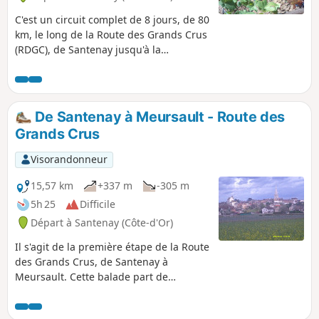
C'est un circuit complet de 8 jours, de 80
km, le long de la Route des Grands Crus
(RDGC), de Santenay jusqu'à la
périphérie de Dijon, accessible aux
chiens. En chemin, vous traverserez de
superbes paysages, des vignobles et
des villages, couvrant l'ensemble de la
De Santenay à Meursault - Route des
Côte d'Or qui se compose de deux
Grands Crus
parties, la Côte de Beaune au sud et la
Côte de Nuits au nord. Nous avons
Visorandonneur
divisé l'itinéraire en huit randonnées
confortables, conçues pour offrir un
15,57 km
+337 m
-305 m
parcours linéaire de bout en bout,
5h 25
Difficile
chacune commençant et se terminant
Départ à Santenay (Côte-d'Or)
dans des villes ou villages accessibles.
Les vins, les villages et les vignobles
Il s'agit de la première étape de la Route
associés comptent parmi les plus
des Grands Crus, de Santenay à
célèbres au monde, avec un nombre
Meursault. Cette balade part de
sans précédent de crus classés Grand
Santenay et traverse les villages de
Cru et Premier Cru, tels que Chassagne-
Chassagne Montrachet et St Aubin
Montrachet au sud et Gevrey-