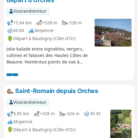
départ d'Orches
découvrir, à travers des vignes, ces
beaux paysages.
Visorandonneur
15,64 km
+528 m
-528 m
6h 00
Moyenne
Départ à Baubigny (Côte-d'Or)
Jolie balade entre vignobles, vergers,
collines et falaises des Hautes Côtes de
Beaune. Nombreux points de vue à
découvrir. Passage par le village
d'Orches, Saint-Romain, la Rochepot et
son château et le village médiéval de
Dracy.
Saint-Romain depuis Orches
Visorandonneur
9,95 km
+328 m
-324 m
3h 45
Moyenne
Départ à Baubigny (Côte-d'Or)