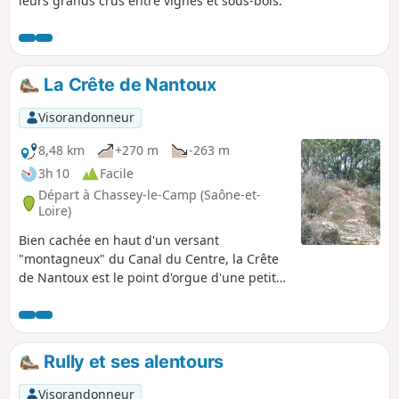
leurs grands crus entre vignes et sous-bois.
La Crête de Nantoux
Visorandonneur
8,48 km
+270 m
-263 m
3h 10
Facile
Départ à Chassey-le-Camp (Saône-et-
Loire)
Bien cachée en haut d'un versant
"montagneux" du Canal du Centre, la Crête
de Nantoux est le point d'orgue d'une petite
randonnée qui a tout d'une grande, en
offrant, au fil du parcours, quelques
superbes vues sur le Mont de Sène et son
Dôme des Trois Croix.
Rully et ses alentours
Visorandonneur