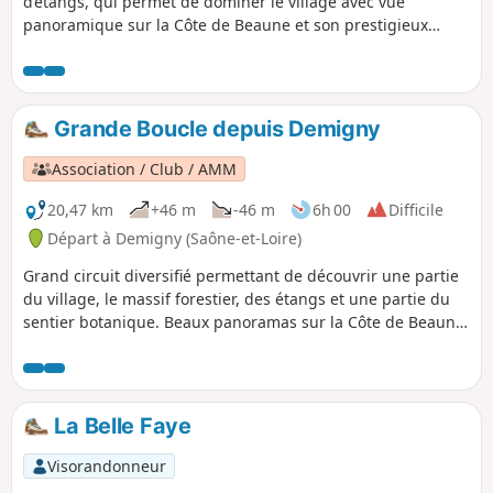
d’étangs, qui permet de dominer le village avec vue
panoramique sur la Côte de Beaune et son prestigieux
vignoble. Balisage Violet
Grande Boucle depuis Demigny
Association / Club / AMM
20,47 km
+46 m
-46 m
6h 00
Difficile
Départ à Demigny (Saône-et-Loire)
Grand circuit diversifié permettant de découvrir une partie
du village, le massif forestier, des étangs et une partie du
sentier botanique. Beaux panoramas sur la Côte de Beaune
et ses villages viticoles réputés. Passage en bordure des
étangs.
La Belle Faye
Visorandonneur