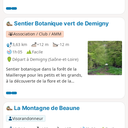
avec la traversée des villes et villages
comme Pommard, Volnay, Meursault,
Puligny-Montrachet, Chassagne-
Montrachet et Santenay. La fin du circuit
Sentier Botanique vert de Demigny
le long du Canal du Centre vient le
terminer agréablement et sereinement.
Association / Club / AMM
3,63 km
+12 m
-12 m
1h 05
Facile
Départ à Demigny (Saône-et-Loire)
Sentier botanique dans la forêt de la
Mailleroye pour les petits et les grands,
à la découverte de la flore et de la
faune. Agréable circuit à faire en
famille.
La Montagne de Beaune
Visorandonneur