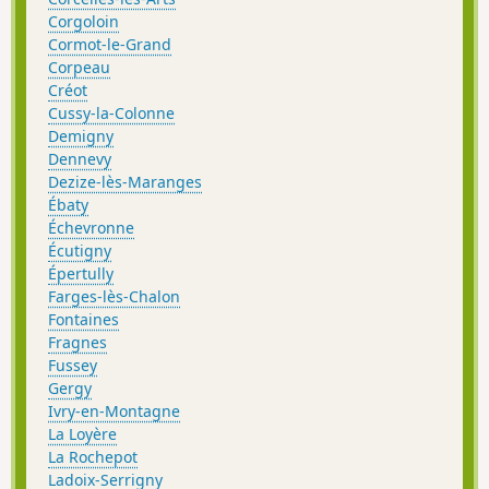
Corgoloin
Cormot-le-Grand
Corpeau
Créot
Cussy-la-Colonne
Demigny
Dennevy
Dezize-lès-Maranges
Ébaty
Échevronne
Écutigny
Épertully
Farges-lès-Chalon
Fontaines
Fragnes
Fussey
Gergy
Ivry-en-Montagne
La Loyère
La Rochepot
Ladoix-Serrigny