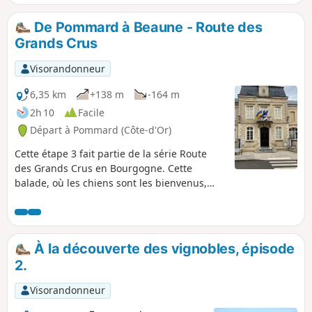
De Pommard à Beaune - Route des
Grands Crus
Visorandonneur
6,35 km
+138 m
-164 m
2h 10
Facile
Départ à Pommard (Côte-d'Or)
Cette étape 3 fait partie de la série Route
des Grands Crus en Bourgogne. Cette
balade, où les chiens sont les bienvenus,
part du centre de Pommard et monte dans
les collines à travers les vignobles et les
bois, pour finir dans la banlieue de Beaune,
dans le charmant parc de la Bouzaise. Si tu
À la découverte des vignobles, épisode
le souhaites, tu peux faire une boucle facile
2.
pour revenir au point de départ.
Visorandonneur