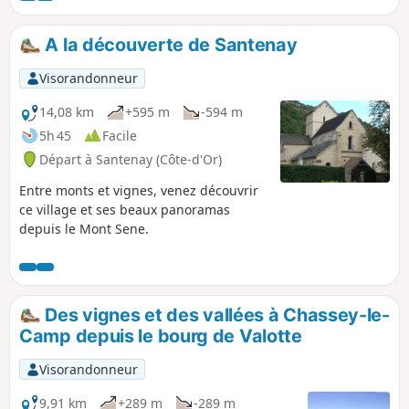
A la découverte de Santenay
Visorandonneur
14,08 km
+595 m
-594 m
5h 45
Facile
Départ à Santenay (Côte-d'Or)
Entre monts et vignes, venez découvrir
ce village et ses beaux panoramas
depuis le Mont Sene.
Des vignes et des vallées à Chassey-le-
Camp depuis le bourg de Valotte
Visorandonneur
9,91 km
+289 m
-289 m