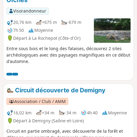
Visorandonneur
20,76 km
+675 m
-679 m
7h 50
Moyenne
Départ à La Rochepot (Côte-d'Or)
Entre sous bois et le long des falaises, découvrez 2 sites
archéologiques avec des paysages magnifiques en ce début
d'automne.
Circuit découverte de Demigny
Association / Club / AMM
16,02 km
+34 m
-34 m
4h 40
Moyenne
Départ à Demigny (Saône-et-Loire)
Circuit en partie ombragé, avec découverte de la forêt et