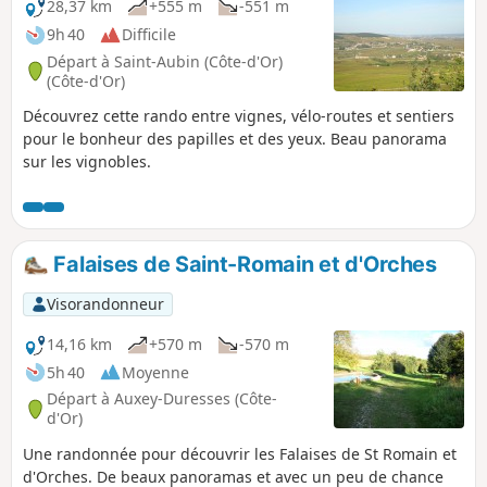
28,37 km
+555 m
-551 m
9h 40
Difficile
Départ à Saint-Aubin (Côte-d'Or)
(Côte-d'Or)
Découvrez cette rando entre vignes, vélo-routes et sentiers
pour le bonheur des papilles et des yeux. Beau panorama
sur les vignobles.
Falaises de Saint-Romain et d'Orches
Visorandonneur
14,16 km
+570 m
-570 m
5h 40
Moyenne
Départ à Auxey-Duresses (Côte-
d'Or)
Une randonnée pour découvrir les Falaises de St Romain et
d'Orches. De beaux panoramas et avec un peu de chance