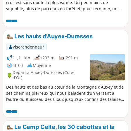
chiens. Il s'agit de la deuxième étape de
crus est sans doute la plus variée. Un peu moins de
la Route des Grands Crus.
vignoble, plus de parcours en forêt et, pour terminer, un
agréable cheminement le long du Canal du Centre.
Les hauts d'Auyex-Duresses
Visorandonneur
11,11 km
+293 m
-291 m
4h 00
Moyenne
Départ à Auxey-Duresses (Côte-
d'Or)
Des hauts et des bas au cœur de la Montagne d’Auxey et de
ses chemins pierreux qui nous baladent d’un versant à
l’autre du Ruisseau des Cloux jusqu’aux confins des falaises
de Saint-Romain. Une variété de paysages à découvrir
tranquillement à travers chaume, bois et vignoble au
rythme qui nous convient sur la journée ou la demi-journée.
Le Camp Celte, les 30 cabottes et la