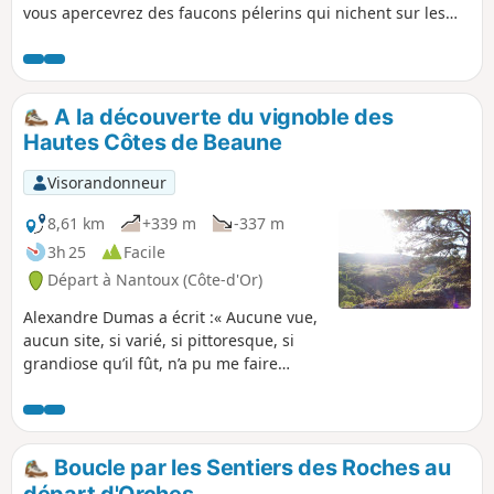
vous apercevrez des faucons pélerins qui nichent sur les
falaises.
A la découverte du vignoble des
Hautes Côtes de Beaune
Visorandonneur
8,61 km
+339 m
-337 m
3h 25
Facile
Départ à Nantoux (Côte-d'Or)
Alexandre Dumas a écrit :« Aucune vue,
aucun site, si varié, si pittoresque, si
grandiose qu’il fût, n’a pu me faire
oublier mon petit vallon de Bourgogne
». A l'Ouest de Beaune, vallons et
collines se succèdent pour accueillir le
vignoble des Hautes Côtes de Beaune.
Boucle par les Sentiers des Roches au
Sur un sol calcaire, je vous propose de