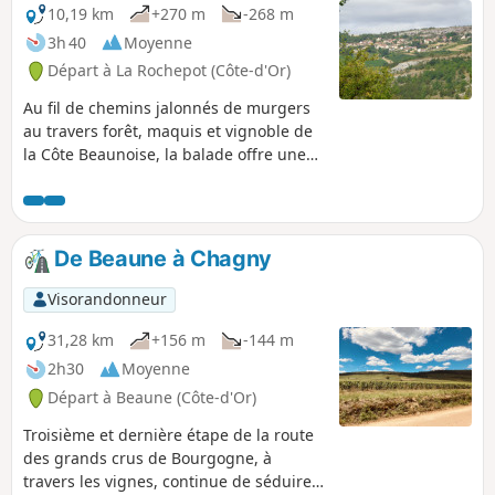
10,19 km
+270 m
-268 m
3h 40
Moyenne
Départ à La Rochepot (Côte-d'Or)
Au fil de chemins jalonnés de murgers
au travers forêt, maquis et vignoble de
la Côte Beaunoise, la balade offre une
succession de panoramas dont une
belle échappée sur le village d'Orches
abrité sous les falaises.
De Beaune à Chagny
Visorandonneur
31,28 km
+156 m
-144 m
2h30
Moyenne
Départ à Beaune (Côte-d'Or)
Troisième et dernière étape de la route
des grands crus de Bourgogne, à
travers les vignes, continue de séduire