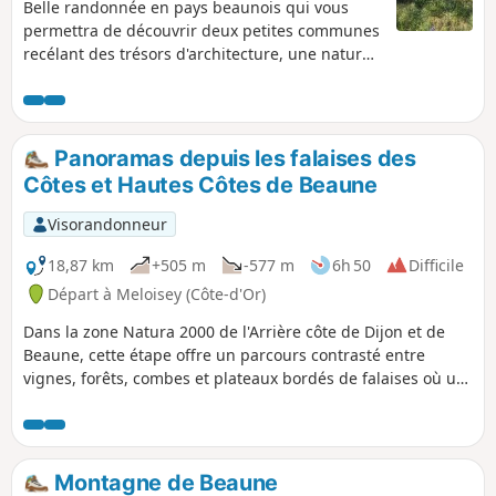
Belle randonnée en pays beaunois qui vous
permettra de découvrir deux petites communes
recélant des trésors d'architecture, une nature
chatoyante, des panoramas magnifiques et une
touche d'histoire du patrimoine local.
Panoramas depuis les falaises des
Côtes et Hautes Côtes de Beaune
Visorandonneur
18,87 km
+505 m
-577 m
6h 50
Difficile
Départ à Meloisey (Côte-d'Or)
Dans la zone Natura 2000 de l'Arrière côte de Dijon et de
Beaune, cette étape offre un parcours contrasté entre
vignes, forêts, combes et plateaux bordés de falaises où un
aventurier de l’extrême a démarré sa carrière. Des tables
d'orientation offrent des points de vue panoramiques des
chaînons du Jura jusqu'aux Alpes en passant par les
vignobles des Côtes et Hautes Côtes de Beaune inscrits au
Montagne de Beaune
patrimoine mondial de l'UNESCO au titre de paysage