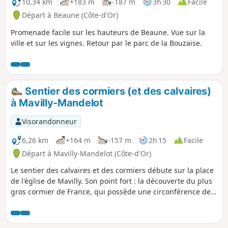
10,34 km
+183 m
-187 m
3h 30
Facile
Départ à Beaune (Côte-d'Or)
Promenade facile sur les hauteurs de Beaune. Vue sur la
ville et sur les vignes. Retour par le parc de la Bouzaise.
Sentier des cormiers (et des calvaires)
à Mavilly-Mandelot
Visorandonneur
6,26 km
+164 m
-157 m
2h 15
Facile
Départ à Mavilly-Mandelot (Côte-d'Or)
Le sentier des calvaires et des cormiers débute sur la place
de l'église de Mavilly. Son point fort : la découverte du plus
gros cormier de France, qui possède une circonférence de
4,50 m.