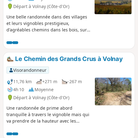
Départ à Volnay (Côte-d'Or)
Une belle randonnée dans des villages
et leurs vignobles prestigieux,
d'agréables chemins dans les bois, sur
les chaumes et en balcon. À faire
idéalement en tout début d'automne
pour déguster les couleurs de la vigne.
Le Chemin des Grands Crus à Volnay
Visorandonneur
11,76 km
+271 m
-267 m
4h 10
Moyenne
Départ à Volnay (Côte-d'Or)
Une randonnée de prime abord
tranquille à travers le vignoble mais qui
va prendre de la hauteur avec les
sentiers pierreux et plein de charme de
la Montagne d'Auxey.