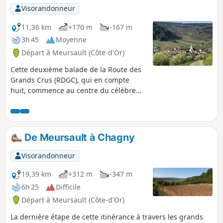
Visorandonneur
11,36 km
+170 m
-167 m
3h 45
Moyenne
Départ à Meursault (Côte-d'Or)
Cette deuxième balade de la Route des
Grands Crus (RDGC), qui en compte
huit, commence au centre du célèbre
village viticole de Meursault et rejoint la
RDGC proprement dite à l'ouest du
village ou un peu plus loin, près
d'Auxey-Duresses. Elle continue à
De Meursault à Chagny
travers le charmant village d'Auxey-
Duresses et traverse une campagne et
Visorandonneur
des vignobles magnifiques. Même s'il y
a une montée raide, celle-ci offre une
19,39 km
+312 m
-347 m
vue imprenable sur les villages de la
6h 25
Difficile
vallée en contrebas, avant d'atteindre
Départ à Meursault (Côte-d'Or)
finalement le village viticole de
Pommard. La balade est accessible aux
La dernière étape de cette itinérance à travers les grands