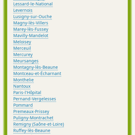
Lessard-le-National
Levernois
Lusigny-sur-Ouche
Magny-lès-Villers
Marey-lès-Fussey
Mavilly-Mandelot
Meloisey
Merceuil
Mercurey
Meursanges
Montagny-lès-Beaune
Montceau-et-Écharnant
Monthelie
Nantoux
Paris-l'Hôpital
Pernand-Vergelesses
Pommard
Premeaux-Prissey
Puligny-Montrachet
Remigny (Saône-et-Loire)
Ruffey-lès-Beaune