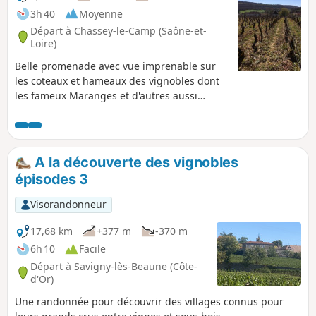
3h 40
Moyenne
Départ à Chassey-le-Camp (Saône-et-
Loire)
Belle promenade avec vue imprenable sur
les coteaux et hameaux des vignobles dont
les fameux Maranges et d'autres aussi
prestigieux. Elle offre également un
parcours sur un site néolithique classé au
titre des monuments historiques (le
Chasséen).
A la découverte des vignobles
épisodes 3
Visorandonneur
17,68 km
+377 m
-370 m
6h 10
Facile
Départ à Savigny-lès-Beaune (Côte-
d'Or)
Une randonnée pour découvrir des villages connus pour