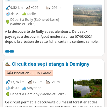
9,52 km
+295 m
-296 m
3h 35
Facile
Départ à Rully (Saône-et-Loire)
(Saône-et-Loire)
A la découverte de Rully et ses alentours. De beaux
paysages à découvrir. Ajout modérateur au 07/08/2021 :
depuis la création de cette fiche, certains sentiers semblent
peu évident à suivre. Voir les avis
Circuit des sept étangs à Demigny
Association / Club / AMM
13,76 km
+23 m
-21 m
4h 00
Moyenne
Départ à Demigny (Saône-et-Loire)
Ce circuit permet la découverte du massif forestier et des