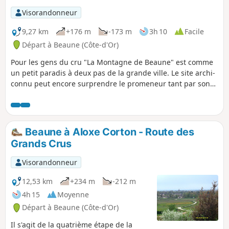
culturel des Climats du vignoble de Bourgogne.
Visorandonneur
9,27 km
+176 m
-173 m
3h 10
Facile
Départ à Beaune (Côte-d'Or)
Pour les gens du cru "La Montagne de Beaune" est comme
un petit paradis à deux pas de la grande ville. Le site archi-
connu peut encore surprendre le promeneur tant par son
décor que par ses nombreux sentiers parfaitement
aménagés.
Beaune à Aloxe Corton - Route des
Grands Crus
Visorandonneur
12,53 km
+234 m
-212 m
4h 15
Moyenne
Départ à Beaune (Côte-d'Or)
Il s'agit de la quatrième étape de la