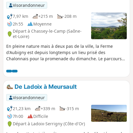
Visorandonneur
7,97 km
+215 m
-208 m
2h 55
Moyenne
Départ à Chassey-le-Camp (Saône-
et-Loire)
En pleine nature mais à deux pas de la ville, la Ferme
d'Aubigny est depuis longtemps un lieu prisé des
Chalonnais pour la promenade du dimanche. Le parcours
proposé est bien ombragé et requiert juste un peu
d'attention pour ne pas s'égarer sur les nombreux chemins
de traverse du secteur.
De Ladoix à Meursault
Visorandonneur
21,23 km
+339 m
-315 m
7h 00
Difficile
Départ à Ladoix-Serrigny (Côte-d'Or)