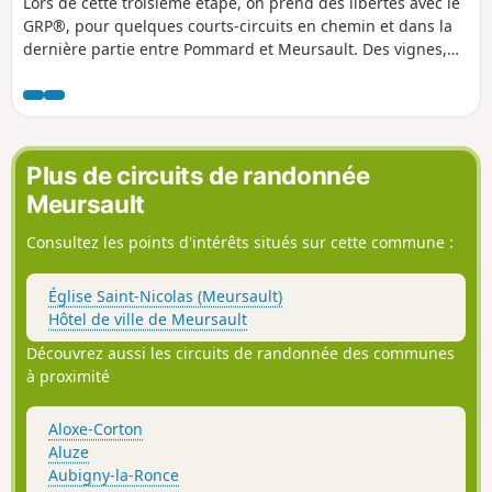
Lors de cette troisième étape, on prend des libertés avec le
GRP®, pour quelques courts-circuits en chemin et dans la
dernière partie entre Pommard et Meursault. Des vignes,
des grands crus, du patrimoine et de beaux panoramas
sont au rendez-vous.
Plus de circuits de randonnée
Meursault
Consultez les points d'intérêts situés sur cette commune :
Église Saint-Nicolas (Meursault)
Hôtel de ville de Meursault
Découvrez aussi les circuits de randonnée des communes
à proximité
Aloxe-Corton
Aluze
Aubigny-la-Ronce