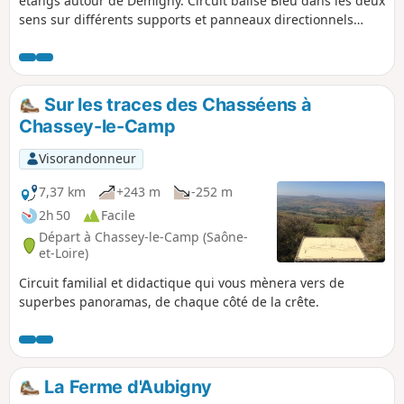
étangs autour de Demigny. Circuit balisé Bleu dans les deux
sens sur différents supports et panneaux directionnels
dans les intersections. Une partie en forêt et une partie en
rase campagne. Observation de la faune autour des étangs.
Sur les traces des Chasséens à
Chassey-le-Camp
Visorandonneur
7,37 km
+243 m
-252 m
2h 50
Facile
Départ à Chassey-le-Camp (Saône-
et-Loire)
Circuit familial et didactique qui vous mènera vers de
superbes panoramas, de chaque côté de la crête.
La Ferme d'Aubigny