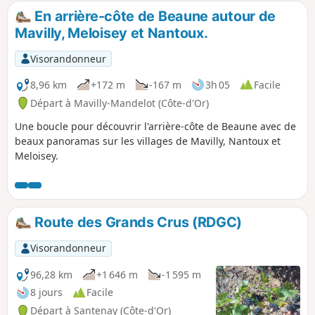
En arrière-côte de Beaune autour de
Mavilly, Meloisey et Nantoux.
Visorandonneur
8,96 km
+172 m
-167 m
3h 05
Facile
Départ à Mavilly-Mandelot (Côte-d'Or)
Une boucle pour découvrir l'arrière-côte de Beaune avec de
beaux panoramas sur les villages de Mavilly, Nantoux et
Meloisey.
Route des Grands Crus (RDGC)
Visorandonneur
96,28 km
+1 646 m
-1 595 m
8 jours
Facile
Départ à Santenay (Côte-d'Or)