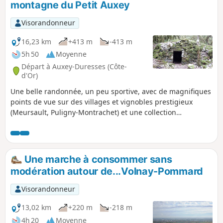
montagne du Petit Auxey
Visorandonneur
16,23 km
+413 m
-413 m
5h 50
Moyenne
Départ à Auxey-Duresses (Côte-
d'Or)
Une belle randonnée, un peu sportive, avec de magnifiques
points de vue sur des villages et vignobles prestigieux
(Meursault, Puligny-Montrachet) et une collection
extraordinaire de cabottes.
Une marche à consommer sans
modération autour de...Volnay-Pommard
Visorandonneur
13,02 km
+220 m
-218 m
4h 20
Moyenne