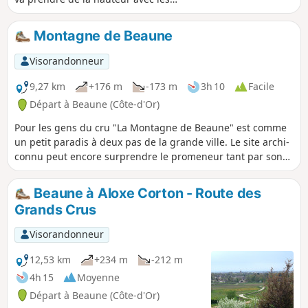
sentiers pierreux et plein de charme de
la Montagne d'Auxey.
Montagne de Beaune
Visorandonneur
9,27 km
+176 m
-173 m
3h 10
Facile
Départ à Beaune (Côte-d'Or)
Pour les gens du cru "La Montagne de Beaune" est comme
un petit paradis à deux pas de la grande ville. Le site archi-
connu peut encore surprendre le promeneur tant par son
décor que par ses nombreux sentiers parfaitement
aménagés.
Beaune à Aloxe Corton - Route des
Grands Crus
Visorandonneur
12,53 km
+234 m
-212 m
4h 15
Moyenne
Départ à Beaune (Côte-d'Or)