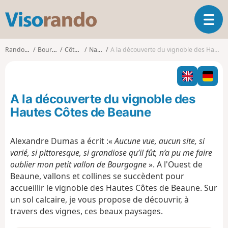
V
O
i
u
s
v
o
Randonnées
Bourgogne
Côte-d'Or
Nantoux
A la découverte du vignoble des Hautes Côtes de Beaune
r
r
i
a
r
n
l
d
A la découverte du vignoble des
a
o
n
Hautes Côtes de Beaune
a
v
Alexandre Dumas a écrit :«
Aucune vue, aucun site, si
i
varié, si pittoresque, si grandiose qu’il fût, n’a pu me faire
g
a
oublier mon petit vallon de Bourgogne
». A l'Ouest de
t
Beaune, vallons et collines se succèdent pour
i
accueillir le vignoble des Hautes Côtes de Beaune. Sur
o
un sol calcaire, je vous propose de découvrir, à
n
travers des vignes, ces beaux paysages.