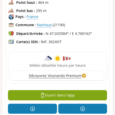
Point haut :
464 m
Point bas :
295 m
Pays :
France
Commune :
Nantoux
(21190)
Départ/Arrivée :
N 47.033584° / E 4.760162°
Carte(s) IGN :
Ref. 3024OT
Météo détaillée heure par heure
Découvrez Visorando Premium
Ouvrir dans l'app