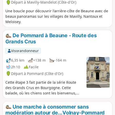
Départ à Mavilly-Mandelot (Côte-d'Or)
Une boucle pour découvrir l'arrière-côte de Beaune avec de
beaux panoramas sur les villages de Mavilly, Nantoux et
Meloisey.
De Pommard à Beaune - Route des
Grands Crus
Visorandonneur
6,35 km
+138 m
-164 m
2h 10
Facile
Départ à Pommard (Côte-d'Or)
Cette étape 3 fait partie de la série Route
des Grands Crus en Bourgogne. Cette
balade, où les chiens sont les bienvenus,
part du centre de Pommard et monte dans
les collines à travers les vignobles et les
Une marche à consommer sans
bois, pour finir dans la banlieue de Beaune,
modération autour de...Volnay-Pommard
dans le charmant parc de la Bouzaise. Si tu