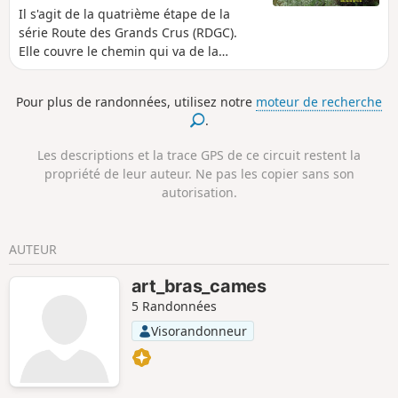
Il s'agit de la quatrième étape de la
série Route des Grands Crus (RDGC).
Elle couvre le chemin qui va de la
périphérie de Beaune, au parc de
Bouzaise, à Savigny-lès-Beaune, puis
Pour plus de randonnées, utilisez notre
moteur de recherche
Pernand-Vergelesses et Aloxe-Corton.
.
Elle est accessible aux chiens et traverse
de charmants villages, des vignobles
Les descriptions et la trace GPS de ce circuit restent la
célèbres et une campagne magnifique
propriété de leur auteur. Ne pas les copier sans son
offrant de superbes vues. Vous
autorisation.
marcherez à la fois en pleine campagne
et dans les bois, sur des sentiers bien
entretenus ou des routes très peu
AUTEUR
fréquentées. Il y a quelques montées,
mais dans l'ensemble, la randonnée est
art_bras_cames
assez plate. Les indications sont bien
5 Randonnées
signalées. Bien qu'Aloxe-Corton soit
légèrement en dehors du parcours
Visorandonneur
officiel de la RDGC, nous terminons là
pour plusieurs raisons, notamment les
options de retour.