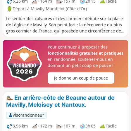
6,26 km
+164 m
-157 m
2h 15
Facile
Départ à Mavilly-Mandelot (Côte-d'Or)
Le sentier des calvaires et des cormiers débute sur la place
de l'église de Mavilly. Son point fort : la découverte du plus
gros cormier de France, qui possède une circonférence de
4,50 m.
Pour continuer à proposer des
fonctionnalités gratuites et pratiques
en randonnée, soutenez-nous en
donnant un petit coup de pouce !
Je donne un coup de pouce
En arrière-côte de Beaune autour de
Mavilly, Meloisey et Nantoux.
Visorandonneur
8,96 km
+172 m
-167 m
3h 05
Facile