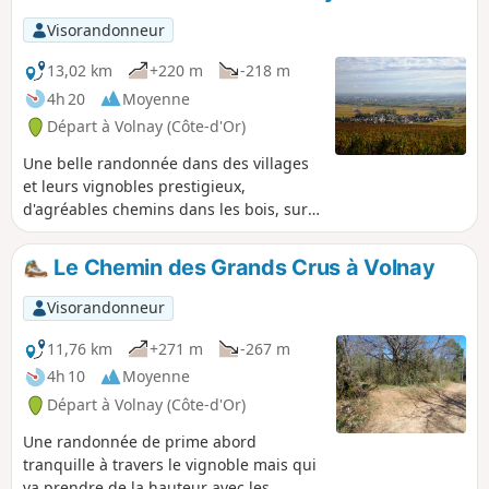
le souhaites, tu peux faire une boucle facile
Visorandonneur
pour revenir au point de départ.
13,02 km
+220 m
-218 m
4h 20
Moyenne
Départ à Volnay (Côte-d'Or)
Une belle randonnée dans des villages
et leurs vignobles prestigieux,
d'agréables chemins dans les bois, sur
les chaumes et en balcon. À faire
idéalement en tout début d'automne
Le Chemin des Grands Crus à Volnay
pour déguster les couleurs de la vigne.
Visorandonneur
11,76 km
+271 m
-267 m
4h 10
Moyenne
Départ à Volnay (Côte-d'Or)
Une randonnée de prime abord
tranquille à travers le vignoble mais qui
va prendre de la hauteur avec les