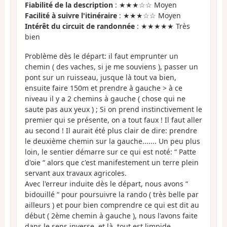
Fiabilité de la description
: ★★★☆☆ Moyen
Facilité à suivre l'itinéraire
: ★★★☆☆ Moyen
Intérêt du circuit de randonnée
: ★★★★★ Très
bien
Problème dès le départ: il faut emprunter un
chemin ( des vaches, si je me souviens ), passer un
pont sur un ruisseau, jusque là tout va bien,
ensuite faire 150m et prendre à gauche > à ce
niveau il y a 2 chemins à gauche ( chose qui ne
saute pas aux yeux ) ; Si on prend instinctivement le
premier qui se présente, on a tout faux ! Il faut aller
au second ! Il aurait été plus clair de dire: prendre
le deuxième chemin sur la gauche....... Un peu plus
loin, le sentier démarre sur ce qui est noté: “ Patte
d'oie “ alors que c'est manifestement un terre plein
servant aux travaux agricoles.
Avec l'erreur induite dès le départ, nous avons “
bidouillé “ pour poursuivre la rando ( très belle par
ailleurs ) et pour bien comprendre ce qui est dit au
début ( 2ème chemin à gauche ), nous l'avons faite
dans le sens inverse, et là, tout est limpide.