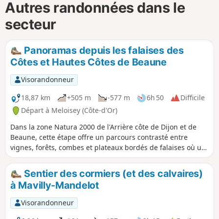
Autres randonnées dans le
secteur
Panoramas depuis les falaises des
Côtes et Hautes Côtes de Beaune
Visorandonneur
18,87 km
+505 m
-577 m
6h 50
Difficile
Départ à Meloisey (Côte-d'Or)
Dans la zone Natura 2000 de l'Arrière côte de Dijon et de
Beaune, cette étape offre un parcours contrasté entre
vignes, forêts, combes et plateaux bordés de falaises où un
aventurier de l’extrême a démarré sa carrière. Des tables
d'orientation offrent des points de vue panoramiques des
Sentier des cormiers (et des calvaires)
chaînons du Jura jusqu'aux Alpes en passant par les
à Mavilly-Mandelot
vignobles des Côtes et Hautes Côtes de Beaune inscrits au
patrimoine mondial de l'UNESCO au titre de paysage
Visorandonneur
culturel des Climats du vignoble de Bourgogne.