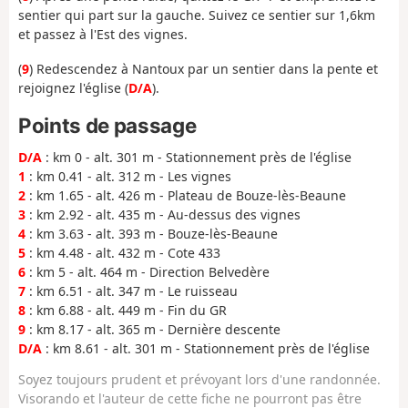
sentier qui part sur la gauche. Suivez ce sentier sur 1,6km
et passez à l'Est des vignes.
(
9
) Redescendez à Nantoux par un sentier dans la pente et
rejoignez l'église (
D/A
).
Points de passage
D/A
: km 0 - alt. 301 m - Stationnement près de l'église
1
: km 0.41 - alt. 312 m - Les vignes
2
: km 1.65 - alt. 426 m - Plateau de Bouze-lès-Beaune
3
: km 2.92 - alt. 435 m - Au-dessus des vignes
4
: km 3.63 - alt. 393 m - Bouze-lès-Beaune
5
: km 4.48 - alt. 432 m - Cote 433
6
: km 5 - alt. 464 m - Direction Belvedère
7
: km 6.51 - alt. 347 m - Le ruisseau
8
: km 6.88 - alt. 449 m - Fin du GR
9
: km 8.17 - alt. 365 m - Dernière descente
D/A
: km 8.61 - alt. 301 m - Stationnement près de l'église
Soyez toujours prudent et prévoyant lors d'une randonnée.
Visorando et l'auteur de cette fiche ne pourront pas être