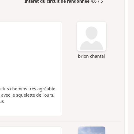
Intérêt du circuit de randonnée
4.6 / 5
brion chantal
Petits chemins très agréable.
 avec le squelette de l'ours,
us