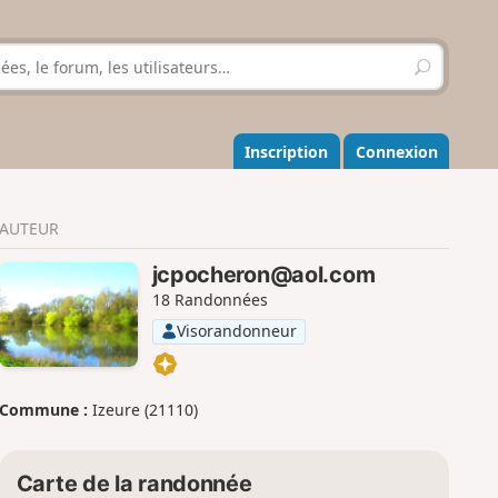
R
e
c
h
e
Inscription
Connexion
r
c
h
AUTEUR
e
r
jcpocheron@aol.com
18 Randonnées
Visorandonneur
Commune :
Izeure (21110)
Carte de la randonnée