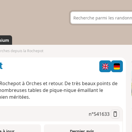
mium
rches depuis la Rochepot
t
ochepot à Orches et retour. De très beaux points de
 nombreuses tables de pique-nique émaillant le
bien méritées.
n°
541633
e à jour
Dernier avis