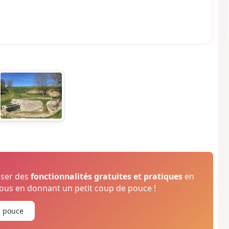
oser des
fonctionnalités gratuites et pratiques
en
us en donnant un petit coup de pouce !
e pouce