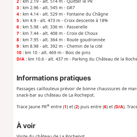
2
: km 2.19 - alt. 514 m - Quitter le PR
3
: km 2.96 - alt. 545 m - GR7
4
: km 4.14 - alt. 529 m - Fontaine du Châgne
5
: km 4.9 - alt. 473 m - Croix descente à 18%
6
: km 5.98 - alt. 336 m - Passerelle
7
: km 7.44 - alt. 408 m - Croix de Choux
8
: km 7.95 - alt. 364 m - Route goudronnée
9
: km 8.98 - alt. 392 m - Chemin de la cité
10
: km 10 - alt. 469 m - Bois de pins
D/A
: km 10.6 - alt. 437 m - Parking du Château de la Roch
Informations pratiques
Passages caillouteux prévoir de bonne chaussures de march
snack-bar au château de La Rochepot.
®
Trace Jaune PR
entre (
1
) et (
2
) puis entre (
6
) et (
D/A
). Tra
À voir
Visite du château de La Rochepot.