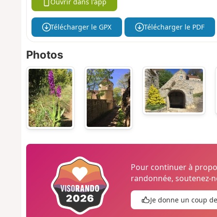
Ouvrir dans l'app
Télécharger le GPX
Télécharger le PDF
Photos
Pour continuer à prop
randonnée, soutenez-no
Je donne un coup d