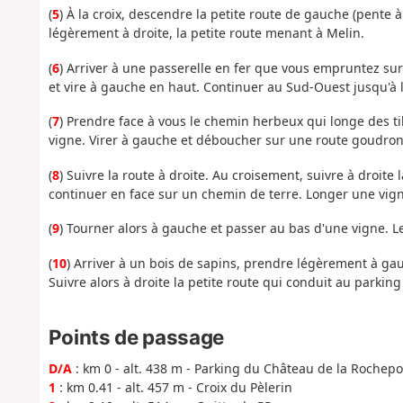
(
5
) À la croix, descendre la petite route de gauche (pente à
légèrement à droite, la petite route menant à Melin.
(
6
) Arriver à une passerelle en fer que vous empruntez sur v
et vire à gauche en haut. Continuer au Sud-Ouest jusqu'à 
(
7
) Prendre face à vous le chemin herbeux qui longe des t
vigne. Virer à gauche et déboucher sur une route goudro
(
8
) Suivre la route à droite. Au croisement, suivre à droite
continuer en face sur un chemin de terre. Longer une vig
(
9
) Tourner alors à gauche et passer au bas d'une vigne. 
(
10
) Arriver à un bois de sapins, prendre légèrement à g
Suivre alors à droite la petite route qui conduit au parking 
Points de passage
D/A
: km 0 - alt. 438 m - Parking du Château de la Rochepo
1
: km 0.41 - alt. 457 m - Croix du Pèlerin