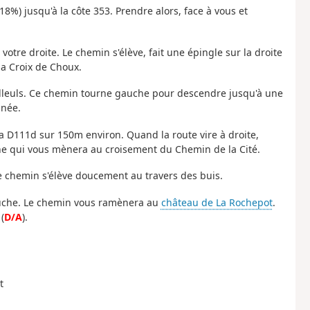
18%) jusqu'à la côte 353. Prendre alors, face à vous et
otre droite. Le chemin s'élève, fait une épingle sur la droite
la Croix de Choux.
illeuls. Ce chemin tourne gauche pour descendre jusqu'à une
nnée.
 la D111d sur 150m environ. Quand la route vire à droite,
ne qui vous mènera au croisement du Chemin de la Cité.
Le chemin s'élève doucement au travers des buis.
auche. Le chemin vous ramènera au
château de La Rochepot
.
(
D/A
).
t