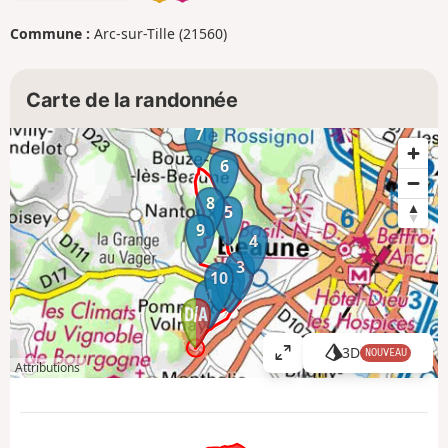
Commune :
Arc-sur-Tille (21560)
Carte de la randonnée
7
6
8
5
9
4
3
10
2
1
3D
NOUVEAU
A
Attributions
ff
i
c
h