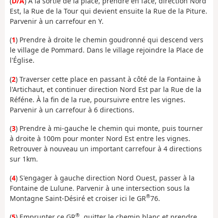
(
D/A
) À la sortie de la place, prendre en face, direction Nord
Est, la Rue de la Tour qui devient ensuite la Rue de la Piture.
Parvenir à un carrefour en Y.
(
1
) Prendre à droite le chemin goudronné qui descend vers
le village de Pommard. Dans le village rejoindre la Place de
l'Église.
(
2
) Traverser cette place en passant à côté de la Fontaine à
l'Artichaut, et continuer direction Nord Est par la Rue de la
Réféne. À la fin de la rue, poursuivre entre les vignes.
Parvenir à un carrefour à 6 directions.
(
3
) Prendre à mi-gauche le chemin qui monte, puis tourner
à droite à 100m pour monter Nord Est entre les vignes.
Retrouver à nouveau un important carrefour à 4 directions
sur 1km.
(
4
) S'engager à gauche direction Nord Ouest, passer à la
Fontaine de Lulune. Parvenir à une intersection sous la
®
Montagne Saint-Désiré et croiser ici le GR
76.
®
(
5
) Emprunter ce GR
, quitter le chemin blanc et prendre,