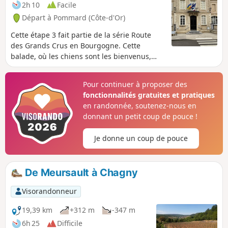
2h 10
Facile
Départ à Pommard (Côte-d'Or)
Cette étape 3 fait partie de la série Route
des Grands Crus en Bourgogne. Cette
balade, où les chiens sont les bienvenus,
part du centre de Pommard et monte dans
les collines à travers les vignobles et les
Pour continuer à proposer des
bois, pour finir dans la banlieue de Beaune,
fonctionnalités gratuites et pratiques
dans le charmant parc de la Bouzaise. Si tu
en randonnée, soutenez-nous en
le souhaites, tu peux faire une boucle facile
donnant un petit coup de pouce !
pour revenir au point de départ.
Je donne un coup de pouce
De Meursault à Chagny
Visorandonneur
19,39 km
+312 m
-347 m
6h 25
Difficile