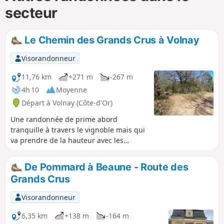
secteur
Le Chemin des Grands Crus à Volnay
Visorandonneur
11,76 km
+271 m
-267 m
4h 10
Moyenne
Départ à Volnay (Côte-d'Or)
Une randonnée de prime abord
tranquille à travers le vignoble mais qui
va prendre de la hauteur avec les
sentiers pierreux et plein de charme de
la Montagne d'Auxey.
De Pommard à Beaune - Route des
Grands Crus
Visorandonneur
6,35 km
+138 m
-164 m