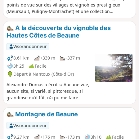
points de vue sur des villages et vignobles prestigieux
(Meursault, Puligny-Montrachet) et une collection
extraordinaire de cabottes.
A la découverte du vignoble des
Hautes Côtes de Beaune
Visorandonneur
8,61 km
+339 m
-337 m
3h 25
Facile
Départ à Nantoux (Côte-d'Or)
Alexandre Dumas a écrit :« Aucune vue,
aucun site, si varié, si pittoresque, si
grandiose qu’il fût, n’a pu me faire
oublier mon petit vallon de Bourgogne
». A l'Ouest de Beaune, vallons et
Montagne de Beaune
collines se succèdent pour accueillir le
vignoble des Hautes Côtes de Beaune.
Visorandonneur
Sur un sol calcaire, je vous propose de
découvrir, à travers des vignes, ces
9,27 km
+176 m
-173 m
3h 10
Facile