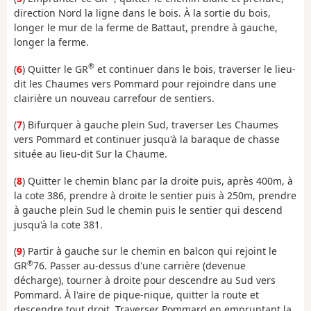
direction Nord la ligne dans le bois. À la sortie du bois,
longer le mur de la ferme de Battaut, prendre à gauche,
longer la ferme.
®
(
6
) Quitter le GR
et continuer dans le bois, traverser le lieu-
dit les Chaumes vers Pommard pour rejoindre dans une
clairière un nouveau carrefour de sentiers.
(
7
) Bifurquer à gauche plein Sud, traverser Les Chaumes
vers Pommard et continuer jusqu'à la baraque de chasse
située au lieu-dit Sur la Chaume.
(
8
) Quitter le chemin blanc par la droite puis, après 400m, à
la cote 386, prendre à droite le sentier puis à 250m, prendre
à gauche plein Sud le chemin puis le sentier qui descend
jusqu'à la cote 381.
(
9
) Partir à gauche sur le chemin en balcon qui rejoint le
®
GR
76. Passer au-dessus d'une carrière (devenue
décharge), tourner à droite pour descendre au Sud vers
Pommard. À l'aire de pique-nique, quitter la route et
descendre tout droit. Traverser Pommard en empruntant la