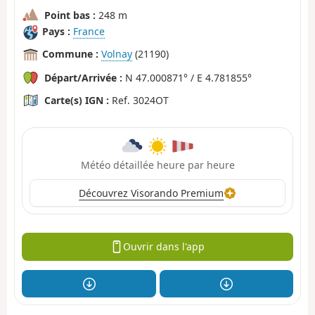
Point bas :
248 m
Pays :
France
Commune :
Volnay
(21190)
Départ/Arrivée :
N 47.000871° / E 4.781855°
Carte(s) IGN :
Ref. 3024OT
Météo détaillée heure par heure
Découvrez Visorando Premium
Ouvrir dans l'app