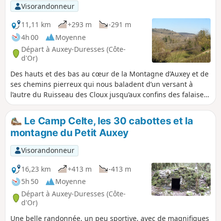
d'Auxey-Duresses. Elle continue à
Visorandonneur
travers le charmant village d'Auxey-
Duresses et traverse une campagne et
11,11 km
+293 m
-291 m
des vignobles magnifiques. Même s'il y
4h 00
Moyenne
a une montée raide, celle-ci offre une
Départ à Auxey-Duresses (Côte-
vue imprenable sur les villages de la
d'Or)
vallée en contrebas, avant d'atteindre
Des hauts et des bas au cœur de la Montagne d’Auxey et de
finalement le village viticole de
ses chemins pierreux qui nous baladent d’un versant à
Pommard. La balade est accessible aux
l’autre du Ruisseau des Cloux jusqu’aux confins des falaises
chiens. Il s'agit de la deuxième étape de
de Saint-Romain. Une variété de paysages à découvrir
la Route des Grands Crus.
tranquillement à travers chaume, bois et vignoble au
Le Camp Celte, les 30 cabottes et la
rythme qui nous convient sur la journée ou la demi-journée.
montagne du Petit Auxey
Visorandonneur
16,23 km
+413 m
-413 m
5h 50
Moyenne
Départ à Auxey-Duresses (Côte-
d'Or)
Une belle randonnée, un peu sportive, avec de magnifiques