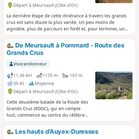
Départ à Meursault (Côte-d'Or)
La dernière étape de cette itinérance à travers les grands
crus est sans doute la plus variée. Un peu moins de
vignoble, plus de parcours en forêt et, pour terminer, un
agréable cheminement le long du Canal du Centre.
De Meursault à Pommard - Route des
Grands Crus
Visorandonneur
11,36 km
+170 m
-167 m
3h 45
Moyenne
Départ à Meursault (Côte-d'Or)
Cette deuxième balade de la Route des
Grands Crus (RDGC), qui en compte
huit, commence au centre du célèbre
village viticole de Meursault et rejoint la
RDGC proprement dite à l'ouest du
Les hauts d'Auyex-Duresses
village ou un peu plus loin, près