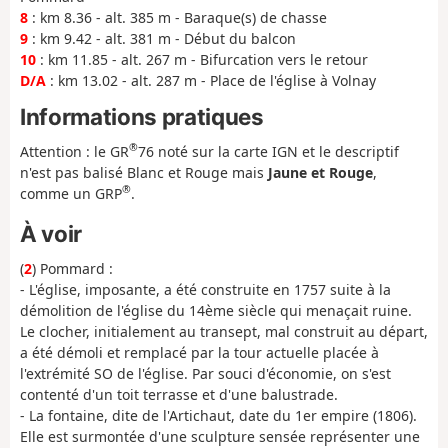
8
: km 8.36 - alt. 385 m - Baraque(s) de chasse
9
: km 9.42 - alt. 381 m - Début du balcon
10
: km 11.85 - alt. 267 m - Bifurcation vers le retour
D/A
: km 13.02 - alt. 287 m - Place de l'église à Volnay
Informations pratiques
®
Attention : le GR
76 noté sur la carte IGN et le descriptif
n'est pas balisé Blanc et Rouge mais
Jaune et Rouge
,
®
comme un GRP
.
À voir
(
2
) Pommard :
- L'église, imposante, a été construite en 1757 suite à la
démolition de l'église du 14ème siècle qui menaçait ruine.
Le clocher, initialement au transept, mal construit au départ,
a été démoli et remplacé par la tour actuelle placée à
l'extrémité SO de l'église. Par souci d'économie, on s'est
contenté d'un toit terrasse et d'une balustrade.
- La fontaine, dite de l'Artichaut, date du 1er empire (1806).
Elle est surmontée d'une sculpture sensée représenter une