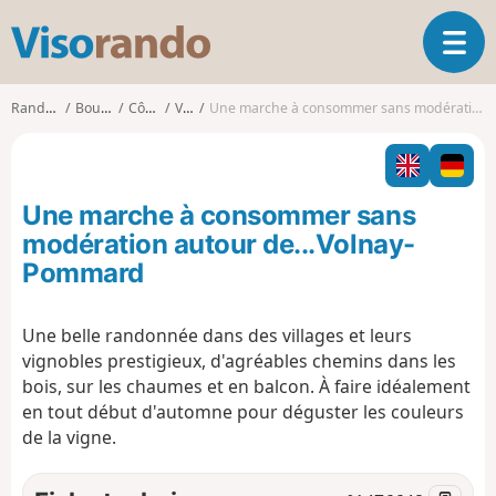
V
O
i
u
s
v
o
Randonnées
Bourgogne
Côte-d'Or
Volnay
Une marche à consommer sans modération autour de...Volnay-Pommard
r
r
i
a
r
n
l
d
Une marche à consommer sans
a
o
n
modération autour de...Volnay-
a
Pommard
v
i
g
Une belle randonnée dans des villages et leurs
a
vignobles prestigieux, d'agréables chemins dans les
t
bois, sur les chaumes et en balcon. À faire idéalement
i
en tout début d'automne pour déguster les couleurs
o
de la vigne.
n