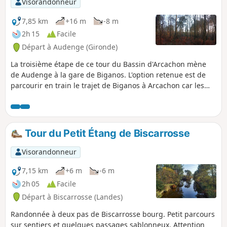
Visorandonneur
7,85 km
+16 m
-8 m
2h 15
Facile
Départ à Audenge (Gironde)
La troisième étape de ce tour du Bassin d'Arcachon mène
de Audenge à la gare de Biganos. L'option retenue est de
parcourir en train le trajet de Biganos à Arcachon car les
traversées de marais ne sont pas possibles à la saison
choisie (décembre).Le parcours est uniquement sur route
avec une agréable traversée de forêt composée de feuillus
variés. Biganos est une ville plus importante que les
Tour du Petit Étang de Biscarrosse
différents bourgs traversés précédemment et ne présente
pas de charme particulier à l'exception du port.
Visorandonneur
7,15 km
+6 m
-6 m
2h 05
Facile
Départ à Biscarrosse (Landes)
Randonnée à deux pas de Biscarrosse bourg. Petit parcours
sur sentiers et quelques passages sablonneux. Attention