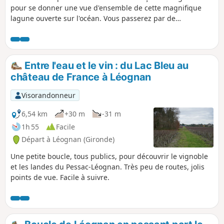
pour se donner une vue d'ensemble de cette magnifique
lagune ouverte sur l'océan. Vous passerez par de
nombreuses villes côtières, des ports maritimes et
ostréicoles, un parc ornithologique et la forêt domaniale de
Lège et Garonne. Le retour en bateau en fin de journée est
à lui seul une petite merveille.
Entre l'eau et le vin : du Lac Bleu au
château de France à Léognan
Visorandonneur
6,54 km
+30 m
-31 m
1h 55
Facile
Départ à Léognan (Gironde)
Une petite boucle, tous publics, pour découvrir le vignoble
et les landes du Pessac-Léognan. Très peu de routes, jolis
points de vue. Facile à suivre.