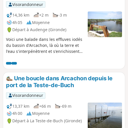
Visorandonneur
14,36 km
+2 m
-3 m
4h 05
Moyenne
Départ à Audenge (Gironde)
Voici une balade dans les effluves iodés
du bassin d'Arcachon, là où la terre et
l'eau s'interpénètrent et s'enrichissent
l'une de l'autre, dans un vaste domaine
fait d'anciens étangs piscicoles et
marais salants. Nous l'avons faite en
2013, par une belle journée froide et
Une boucle dans Arcachon depuis le
ensoleillée de décembre, mais il ne faut
port de la Teste-de-Buch
pas hésiter à y revenir par tous les
temps et en toutes saisons, car le visage
Visorandonneur
de ces lieux est changeant à l'infini.
13,37 km
+66 m
-69 m
4h 00
Moyenne
Départ à La Teste-de-Buch (Gironde)