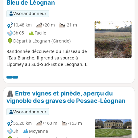
Bleu de Léognan
Visorandonneur
10,48 km
+20 m
-21 m
3h 05
Facile
Départ à Léognan (Gironde)
Randonnée découverte du ruisseau de
l'Eau Blanche. Il prend sa source à
Lipomey au Sud-Sud-Est de Léognan. Il
serpente en forêt avant de traverser
Léognan et se dirige vers Cadaujac puis
Courrejan où il se jette dans la Garonne.
La randonnée côtoie rive gauche les
Entre vignes et pinède, aperçu du
vignes des châteaux de France, Fieuzal
vignoble des graves de Pessac-Léognan
et Le Sartre, grands crus classés Pessac-
Léognan. Au retour elle longe la rive
Visorandonneur
droite, traverse Mignoy, et passe près
du Château Chevaliner autre grand cru
55,26 km
+160 m
-153 m
classé Pessac-Léognan.
3h
Moyenne