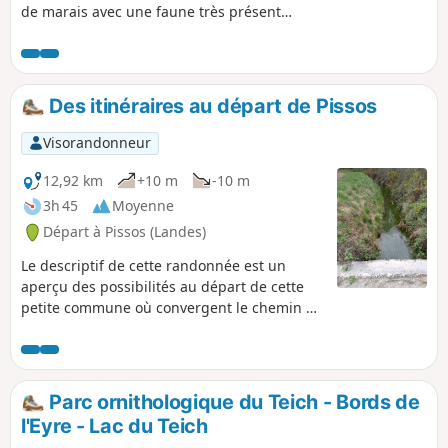
de marais avec une faune très présente
tout au long du parcours.
Des itinéraires au départ de Pissos
Visorandonneur
12,92 km
+10 m
-10 m
3h 45
Moyenne
Départ à Pissos (Landes)
Le descriptif de cette randonnée est un
aperçu des possibilités au départ de cette
petite commune où convergent le chemin de
Compostelle, le GR® 655, la piste cyclable, et
trois circuits de randonnées balisés.
Parc ornithologique du Teich - Bords de
l'Eyre - Lac du Teich