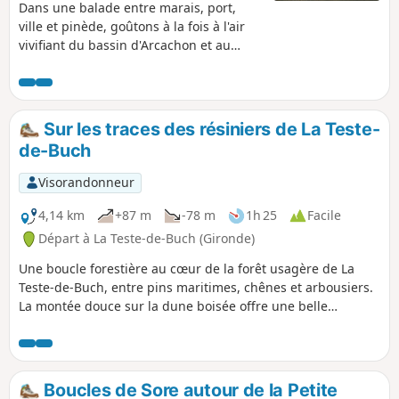
Dans une balade entre marais, port,
ville et pinède, goûtons à la fois à l'air
vivifiant du bassin d'Arcachon et au
charme des vestiges de la belle époque
de cette cité balnéaire qui a connu de
grandes heures et en a conservé
beaucoup de témoignages.
Sur les traces des résiniers de La Teste-
de-Buch
Visorandonneur
4,14 km
+87 m
-78 m
1h 25
Facile
Départ à La Teste-de-Buch (Gironde)
Une boucle forestière au cœur de la forêt usagère de La
Teste-de-Buch, entre pins maritimes, chênes et arbousiers.
La montée douce sur la dune boisée offre une belle
échappée sur la Dune du Pilat avant de redescendre par les
layons sableux. Parcours principalement ombragé.
Boucles de Sore autour de la Petite