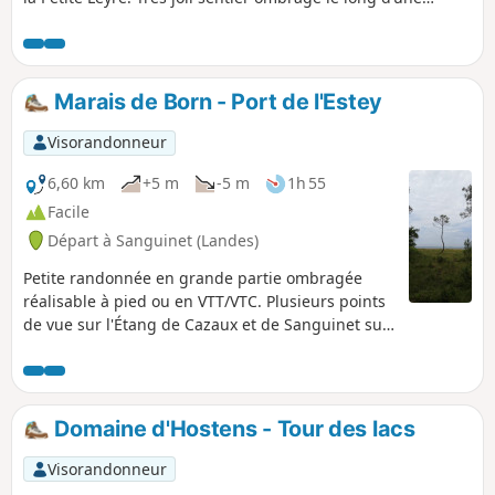
rivière calme et sauvage, joli paysage. Retour par une forêt
de pins. En cas de fortes pluies, le chemin peut ne pas être
praticable.
Marais de Born - Port de l'Estey
Visorandonneur
6,60 km
+5 m
-5 m
1h 55
Facile
Départ à Sanguinet (Landes)
Petite randonnée en grande partie ombragée
réalisable à pied ou en VTT/VTC. Plusieurs points
de vue sur l'Étang de Cazaux et de Sanguinet sur
la partie longeant l'étang. Circuit peu fréquenté
et très reposant.
Domaine d'Hostens - Tour des lacs
Visorandonneur