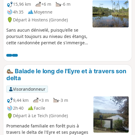
15,96 km
+6 m
-6 m
4h 35
Moyenne
Départ à Hostens (Gironde)
Sans aucun dénivelé, puisqu'elle se
poursuit toujours au niveau des étangs,
cette randonnée permet de s'immerger
dans la nature préservée des zones
humides du domaine départemental
d'Hostens, créé sur une ancienne
exploitation de lignite à 40 km au Sud
Balade le long de l'Eyre et à travers son
de Bordeaux.
delta
Visorandonneur
9,44 km
+3 m
-3 m
2h 40
Facile
Départ à Le Teich (Gironde)
Promenade familiale en forêt puis à
travers le delta de l'Eyre et ses paysages