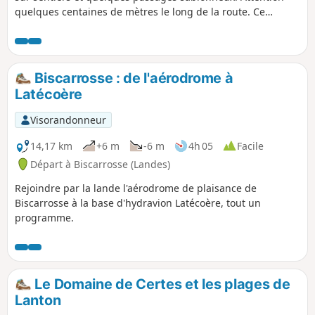
quelques centaines de mètres le long de la route. Ce
parcours vous permettra de faire le tour du Petit Étang de
Biscarrosse sur des chemins ombragés.
Biscarrosse : de l'aérodrome à
Latécoère
Visorandonneur
14,17 km
+6 m
-6 m
4h 05
Facile
Départ à Biscarrosse (Landes)
Rejoindre par la lande l'aérodrome de plaisance de
Biscarrosse à la base d'hydravion Latécoère, tout un
programme.
Le Domaine de Certes et les plages de
Lanton