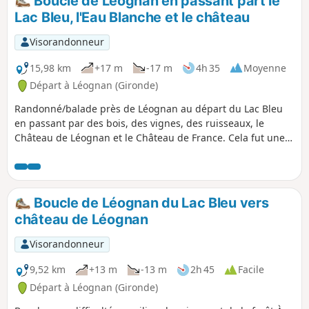
Boucle de Léognan en passant part le
Lac Bleu, l'Eau Blanche et le château
Visorandonneur
15,98 km
+17 m
-17 m
4h 35
Moyenne
Départ à Léognan (Gironde)
Randonné/balade près de Léognan au départ du Lac Bleu
en passant par des bois, des vignes, des ruisseaux, le
Château de Léognan et le Château de France. Cela fut une
agréable découverte. Ce circuit est très peu fréquenté.
Boucle de Léognan du Lac Bleu vers
château de Léognan
Visorandonneur
9,52 km
+13 m
-13 m
2h 45
Facile
Départ à Léognan (Gironde)