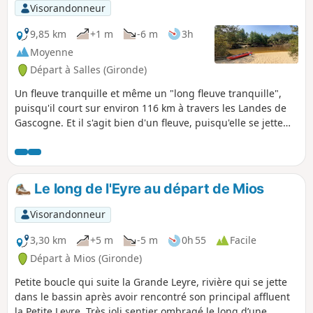
Visorandonneur
9,85 km
+1 m
-6 m
3h
Moyenne
Départ à Salles (Gironde)
Un fleuve tranquille et même un "long fleuve tranquille",
puisqu'il court sur environ 116 km à travers les Landes de
Gascogne. Et il s'agit bien d'un fleuve, puisqu'elle se jette
(paresseusement) dans le bassin d'Arcachon en un delta
très pittoresque. Pour notre première expérience de cette
rivière emblématique, nous l'avons descendue de Salles à
Mios, soit 10 km de pur bonheur.
Le long de l'Eyre au départ de Mios
Visorandonneur
3,30 km
+5 m
-5 m
0h 55
Facile
Départ à Mios (Gironde)
Petite boucle qui suite la Grande Leyre, rivière qui se jette
dans le bassin après avoir rencontré son principal affluent
la Petite Leyre. Très joli sentier ombragé le long d’une