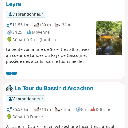
Leyre
Visorandonneur
11,56 km
+30 m
-34 m
3h 25
Moyenne
Départ à Sore (Landes)
La petite commune de Sore, très attractives
au coeur de Landes du Pays de Gascogne,
possède des atouts pour le tourisme de
proximité au calme et de tout repos.
Le Tour du Bassin d'Arcachon
Visorandonneur
76,52 km
+13 m
-13 m
8h
Difficile
Départ à France
Arcachon - Cap Ferret en vélo est une façon très agréable