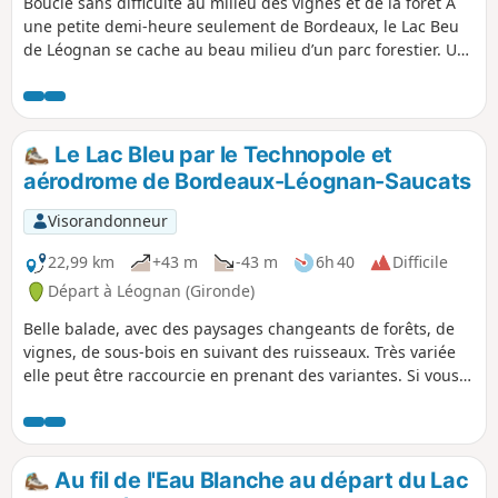
Boucle sans difficulté au milieu des vignes et de la forêt À
une petite demi-heure seulement de Bordeaux, le Lac Beu
de Léognan se cache au beau milieu d’un parc forestier. Un
lieu très apprécié des familles et autres promeneurs pour
son cadre bucolique et sa tranquillité.
Le Lac Bleu par le Technopole et
aérodrome de Bordeaux-Léognan-Saucats
Visorandonneur
22,99 km
+43 m
-43 m
6h 40
Difficile
Départ à Léognan (Gironde)
Belle balade, avec des paysages changeants de forêts, de
vignes, de sous-bois en suivant des ruisseaux. Très variée
elle peut être raccourcie en prenant des variantes. Si vous
aimez les longues balades vous allez vous faire plaisir.
Au fil de l'Eau Blanche au départ du Lac