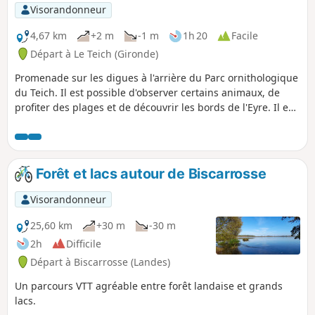
Visorandonneur
4,67 km
+2 m
-1 m
1h 20
Facile
Départ à Le Teich (Gironde)
Promenade sur les digues à l'arrière du Parc ornithologique
du Teich. Il est possible d'observer certains animaux, de
profiter des plages et de découvrir les bords de l'Eyre. Il est
possible de faire la balade à pied ou à vélo mais attention à
la chute dans les zones sableuses.
Forêt et lacs autour de Biscarrosse
Visorandonneur
25,60 km
+30 m
-30 m
2h
Difficile
Départ à Biscarrosse (Landes)
Un parcours VTT agréable entre forêt landaise et grands
lacs.