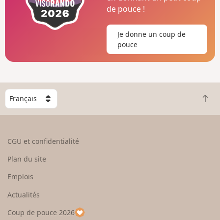
de pouce !
Je donne un coup de
pouce
C
R
h
e
o
t
i
o
s
CGU et confidentialité
u
i
r
s
Plan du site
e
s
n
e
Emplois
h
z
Actualités
a
u
u
n
Coup de pouce 2026
t
p