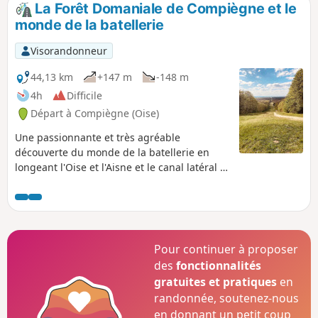
La Forêt Domaniale de Compiègne et le
p
monde de la batellerie
Visorandonneur
44,13 km
+147 m
-148 m
4h
Difficile
Départ à Compiègne (Oise)
Une passionnante et très agréable
découverte du monde de la batellerie en
longeant l'Oise et l'Aisne et le canal latéral à
l'Oise. Découvrir la Cité Saint-Gobain à
Thourotte, puis, sillonner cette très belle
Forêt de Compiègne qui cache un lieu
historique comme la Clairière de l'Armistice,
des arbres remarquables, une vue
Pour continuer à proposer
impressionnante sur le Palais Impérial de
des
fonctionnalités
Compiègne.
gratuites et pratiques
en
randonnée, soutenez-nous
en donnant un petit coup