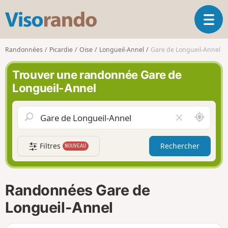
V
O
i
u
s
v
o
Randonnées
Picardie
Oise
Longueil-Annel
Gare de Longueil-Annel
r
r
i
a
Trouver une randonnée Gare de
r
n
Longueil-Annel
l
d
a
o
n
A
V
a
u
i
v
t
d
i
Filtres
Rechercher
NOUVEAU
o
e
g
u
r
a
r
l
t
d
e
i
Randonnées Gare de
e
c
o
m
h
Longueil-Annel
n
o
a
i
m