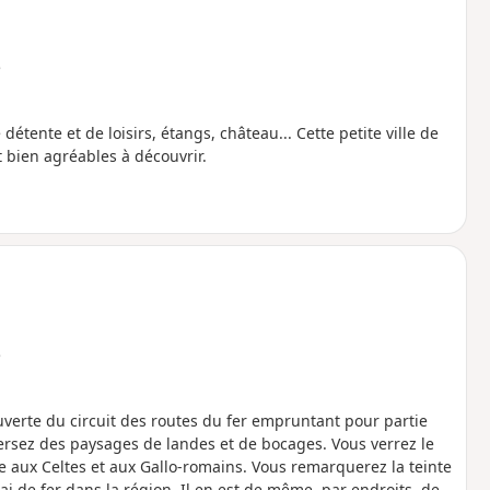
e
étente et de loisirs, étangs, château... Cette petite ville de
 bien agréables à découvrir.
e
uverte du circuit des routes du fer empruntant pour partie
raversez des paysages de landes et de bocages. Vous verrez le
e aux Celtes et aux Gallo-romains. Vous remarquerez la teinte
i de fer dans la région. Il en est de même, par endroits, de