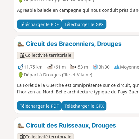
Agréable balade en campagne qui nous conduit près d'anc
Télécharger le PDF
Télécharger le GPX
Circuit des Braconniers, Drouges
Collectivité territoriale
11,75 km
+61 m
-53 m
3h 30
Moyenn
Départ à Drouges (Ille-et-Vilaine)
La Forêt de la Guerche est omniprésente sur ce circuit, qu'
l'horizon au Nord. Belle architecture typique du Pays Gue
Télécharger le PDF
Télécharger le GPX
Circuit des Ruisseaux, Drouges
Collectivité territoriale