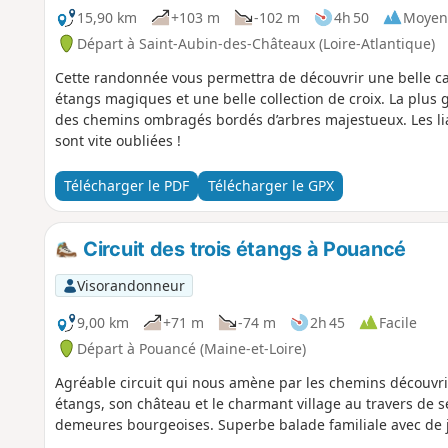
15,90 km
+103 m
-102 m
4h 50
Moyen
Départ à Saint-Aubin-des-Châteaux (Loire-Atlantique)
Cette randonnée vous permettra de découvrir une belle c
étangs magiques et une belle collection de croix. La plus
des chemins ombragés bordés d’arbres majestueux. Les li
sont vite oubliées !
Télécharger le PDF
Télécharger le GPX
Circuit des trois étangs à Pouancé
Visorandonneur
9,00 km
+71 m
-74 m
2h 45
Facile
Départ à Pouancé (Maine-et-Loire)
Agréable circuit qui nous amène par les chemins découvri
étangs, son château et le charmant village au travers de se
demeures bourgeoises. Superbe balade familiale avec de jo