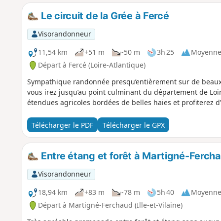
Le circuit de la Grée à Fercé
Visorandonneur
11,54 km
+51 m
-50 m
3h 25
Moyenn
Départ à Fercé (Loire-Atlantique)
Sympathique randonnée presqu’entièrement sur de beaux
vous irez jusqu’au point culminant du département de Loir
étendues agricoles bordées de belles haies et profiterez 
Télécharger le PDF
Télécharger le GPX
Entre étang et forêt à Martigné-Ferch
Visorandonneur
18,94 km
+83 m
-78 m
5h 40
Moyenn
Départ à Martigné-Ferchaud (Ille-et-Vilaine)