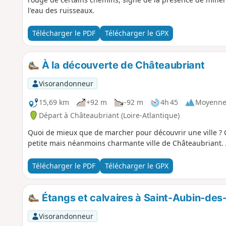
l'eau des ruisseaux.
Télécharger le PDF
Télécharger le GPX
À la découverte de Châteaubriant
Visorandonneur
15,69 km
+92 m
-92 m
4h 45
Moyenn
Départ à Châteaubriant (Loire-Atlantique)
Quoi de mieux que de marcher pour découvrir une ville ? C'
petite mais néanmoins charmante ville de Châteaubriant. A
Télécharger le PDF
Télécharger le GPX
Étangs et calvaires à Saint-Aubin-de
Visorandonneur