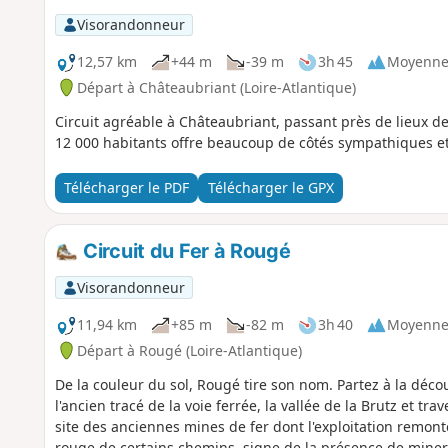
Visorandonneur
12,57 km
+44 m
-39 m
3h 45
Moyenn
Départ à Châteaubriant (Loire-Atlantique)
Circuit agréable à Châteaubriant, passant près de lieux de d
12 000 habitants offre beaucoup de côtés sympathiques et
Télécharger le PDF
Télécharger le GPX
Circuit du Fer à Rougé
Visorandonneur
11,94 km
+85 m
-82 m
3h 40
Moyenn
Départ à Rougé (Loire-Atlantique)
De la couleur du sol, Rougé tire son nom. Partez à la déco
l'ancien tracé de la voie ferrée, la vallée de la Brutz et t
site des anciennes mines de fer dont l'exploitation remont
rouge de certains chemins, signe de la présence de minera