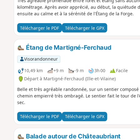
Très agréable promenade entre forêt et étang sans aucune di
kilométrage. Après avoir apprécié, au début, la quiétude de
ensuite au calme et à la sérénité de l'Étang de la Forge.
Télécharger le PDF
Télécharger le GPX
Étang de Martigné-Ferchaud
Visorandonneur
10,49 km
+9 m
-9 m
3h 00
Facile
Départ à Martigné-Ferchaud (Ille-et-Vilaine)
Belle et très agréable randonnée, sur un sentier composé
chemin empierré très ombragé. Le sentier fait le tour de l
sec.
Télécharger le PDF
Télécharger le GPX
Balade autour de Châteaubriant