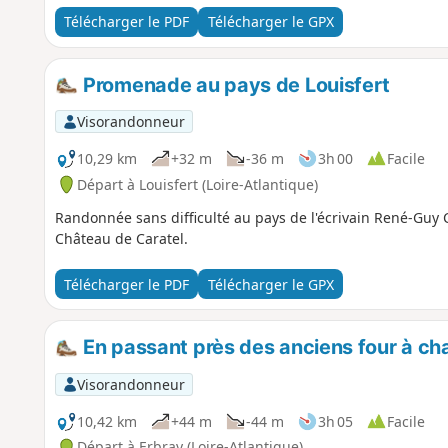
Télécharger le PDF
Télécharger le GPX
Promenade au pays de Louisfert
Visorandonneur
10,29 km
+32 m
-36 m
3h 00
Facile
Départ à Louisfert (Loire-Atlantique)
Randonnée sans difficulté au pays de l'écrivain René-Guy
Château de Caratel.
Télécharger le PDF
Télécharger le GPX
En passant près des anciens four à ch
Visorandonneur
10,42 km
+44 m
-44 m
3h 05
Facile
Départ à Erbray (Loire-Atlantique)