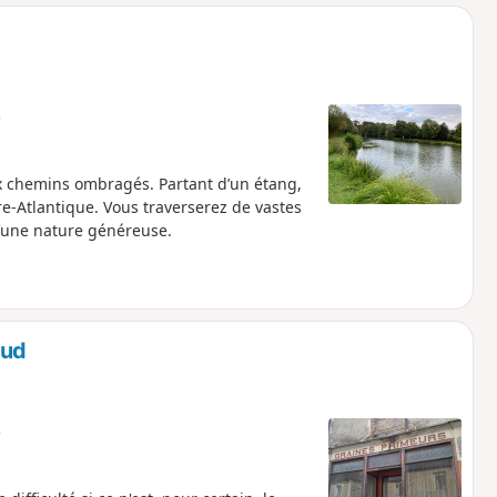
o
a
i
m
p
e
 chemins ombragés. Partant d’un étang,
e-Atlantique. Vous traverserez de vastes
d’une nature généreuse.
aud
e