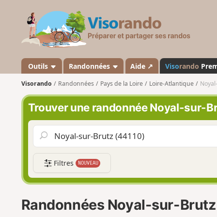
V
i
s
o
r
a
Outils
Randonnées
Aide ↗
Viso
rando
Pre
n
Visorando
Randonnées
Pays de la Loire
Loire-Atlantique
Noyal
d
o
Trouver une randonnée Noyal-sur-B
Filtres
NOUVEAU
Randonnées Noyal-sur-Brutz