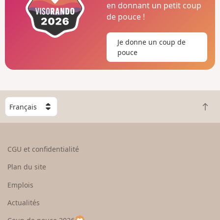
en donnant un petit coup
de pouce !
Je donne un coup de
pouce
C
R
h
e
o
t
i
o
s
CGU et confidentialité
u
i
r
s
Plan du site
e
s
n
e
Emplois
h
z
Actualités
a
u
u
n