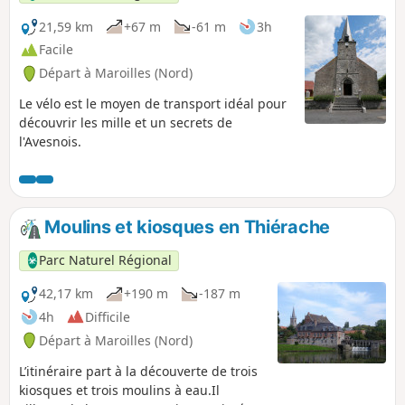
21,59 km
+67 m
-61 m
3h
Facile
Départ à Maroilles (Nord)
Le vélo est le moyen de transport idéal pour
découvrir les mille et un secrets de
l'Avesnois.
Moulins et kiosques en Thiérache
Parc Naturel Régional
42,17 km
+190 m
-187 m
4h
Difficile
Départ à Maroilles (Nord)
L’itinéraire part à la découverte de trois
kiosques et trois moulins à eau.Il