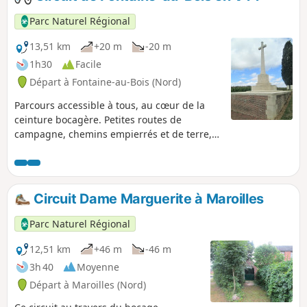
Parc Naturel Régional
13,51 km
+20 m
-20 m
1h30
Facile
Départ à Fontaine-au-Bois (Nord)
Parcours accessible à tous, au cœur de la
ceinture bocagère. Petites routes de
campagne, chemins empierrés et de terre,
vous entraînent à la découverte du bocage
et de la lisière forestière qui composent le
circuit.
Circuit Dame Marguerite à Maroilles
Parc Naturel Régional
12,51 km
+46 m
-46 m
3h 40
Moyenne
Départ à Maroilles (Nord)