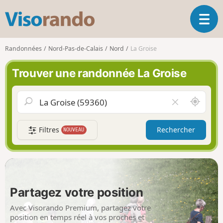
V
O
i
u
s
v
o
Randonnées
Nord-Pas-de-Calais
Nord
La Groise
r
r
i
a
Trouver une randonnée La Groise
r
n
l
d
a
o
A
V
n
u
i
a
t
d
v
Filtres
Rechercher
NOUVEAU
o
e
i
u
r
g
r
l
a
d
e
t
e
c
i
m
h
Partagez votre position
o
o
a
n
i
m
Avec Visorando Premium, partagez votre
p
position en temps réel à vos proches et