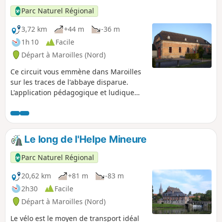
Parc Naturel Régional
3,72 km
+44 m
-36 m
1h 10
Facile
Départ à Maroilles (Nord)
Ce circuit vous emmène dans Maroilles
sur les traces de l'abbaye disparue.
L'application pédagogique et ludique
Baladavesnois vous délivre des
informations complètes pour
comprendre l'histoire et découvrir les
vestiges encore visibles.
Le long de l'Helpe Mineure
Parc Naturel Régional
20,62 km
+81 m
-83 m
2h30
Facile
Départ à Maroilles (Nord)
Le vélo est le moyen de transport idéal