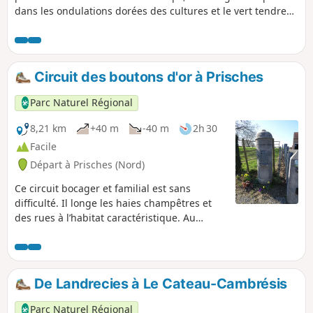
dans les ondulations dorées des cultures et le vert tendre
des prairies. L’air y est pur, les sons feutrés, ponctués
seulement par le chant des oiseaux et le bruissement du
vent dans les blés. En rejoignant Rejet-de-Beaulieu, le
charme opère encore : ruelles tranquilles, maisons typiques
Circuit des boutons d'or à Prisches
et atmosphère d’authenticité offrent une pause pleine de
douceur. Ce parcours est une parenthèse rurale idéale pour
Parc Naturel Régional
s’évader, ralentir, et savourer la simplicité des paysages qui
font la richesse du Haut-Cambrésis.
8,21 km
+40 m
-40 m
2h 30
Facile
Départ à Prisches (Nord)
Ce circuit bocager et familial est sans
difficulté. Il longe les haies champêtres et
des rues à l’habitat caractéristique. Au
détour des chemins, petit patrimoine et
lieux-dits évoquent des légendes de
l’Avesnois.
De Landrecies à Le Cateau-Cambrésis
Parc Naturel Régional