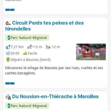
Circuit Perds tes peines et des
hirondelles
Parc Naturel Régional
7,27 km
+12 m
-12 m
2h 05
Facile
Départ à Bousies (Nord)
Découvrez le village de Bousies par ses rues, ruelles et ses
caches bocagères.
Du Nouvion-en-Thiérache à Maroilles
Parc Naturel Régional