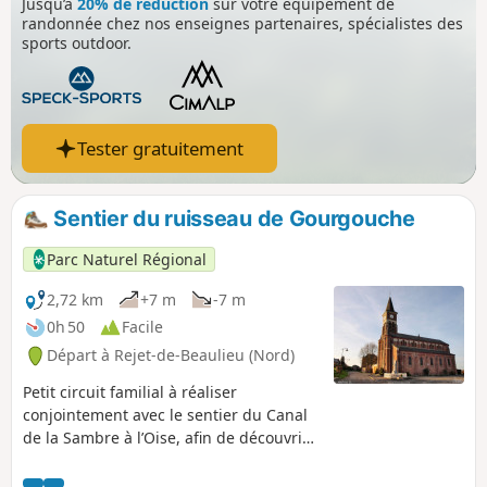
Jusqu’à
20% de réduction
sur votre équipement de
randonnée chez nos enseignes partenaires, spécialistes des
sports outdoor.
Tester gratuitement
Sentier du ruisseau de Gourgouche
Parc Naturel Régional
2,72 km
+7 m
-7 m
0h 50
Facile
Départ à Rejet-de-Beaulieu (Nord)
Petit circuit familial à réaliser
conjointement avec le sentier du Canal
de la Sambre à l’Oise, afin de découvrir
toutes les facettes de Rejet-de-Beaulieu,
entre Sambre et bocage.