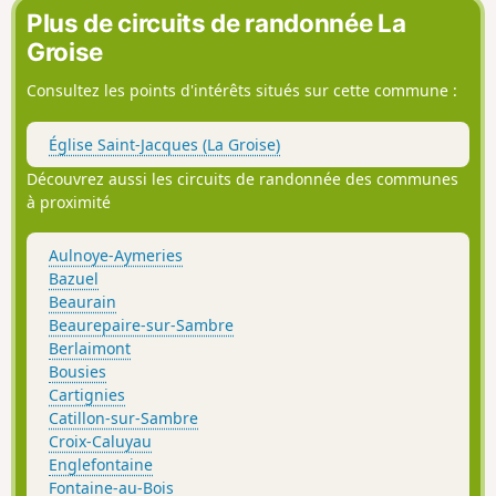
au-Bois, Bousies et Croix-Caluyau dévoilent des panoramas
Plus de circuits de randonnée La
champêtres où la nature déploie toute sa splendeur. Voilà
Groise
une escapade où rythme et sérénité se conjuguent pour
offrir une parenthèse hors du temps.
Consultez les points d'intérêts situés sur cette commune :
Église Saint-Jacques (La Groise)
Découvrez aussi les circuits de randonnée des communes
à proximité
Aulnoye-Aymeries
Bazuel
Beaurain
Beaurepaire-sur-Sambre
Berlaimont
Bousies
Cartignies
Catillon-sur-Sambre
Croix-Caluyau
Englefontaine
Fontaine-au-Bois