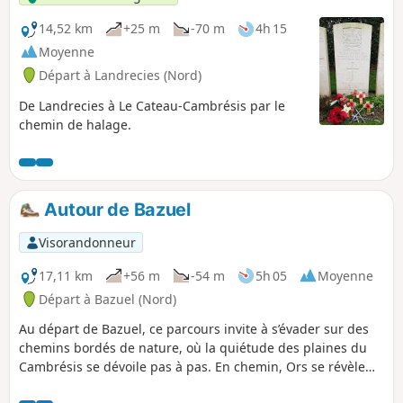
14,52 km
+25 m
-70 m
4h 15
Moyenne
Départ à Landrecies (Nord)
De Landrecies à Le Cateau-Cambrésis par le
chemin de halage.
Autour de Bazuel
Visorandonneur
17,11 km
+56 m
-54 m
5h 05
Moyenne
Départ à Bazuel (Nord)
Au départ de Bazuel, ce parcours invite à s’évader sur des
chemins bordés de nature, où la quiétude des plaines du
Cambrésis se dévoile pas à pas. En chemin, Ors se révèle
avec son charme discret et ses abords verdoyants, offrant