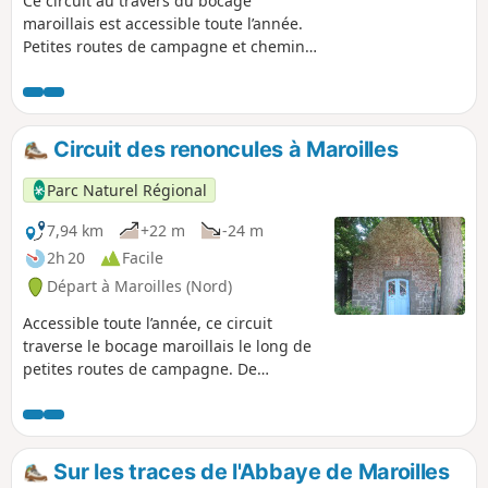
Ce circuit au travers du bocage
maroillais est accessible toute l’année.
Petites routes de campagne et chemins
de terre se succèdent à la découverte
des fermes remarquables de la vallée
de l’Helpe Mineure.
Circuit des renoncules à Maroilles
Parc Naturel Régional
7,94 km
+22 m
-24 m
2h 20
Facile
Départ à Maroilles (Nord)
Accessible toute l’année, ce circuit
traverse le bocage maroillais le long de
petites routes de campagne. De
nombreux éléments du patrimoine de la
Thiérache jalonnent le parcours
(anciennes censes, moulin à eau,
chapelles, bocage).
Sur les traces de l'Abbaye de Maroilles