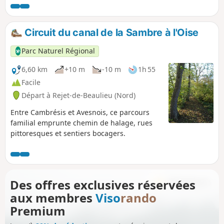
prairies et le chatoiement des cultures invitent à respirer
plus profondément. En approchant de Catillon-sur-Sambre,
l’atmosphère se pare de reflets d’eau et de douceur rurale,
Circuit du canal de la Sambre à l'Oise
avec ses berges paisibles et son authenticité préservée.
C’est une balade qui marie le meilleur des deux mondes : la
Parc Naturel Régional
convivialité des villages et la quiétude de la nature
environnante.
6,60 km
+10 m
-10 m
1h 55
Facile
Départ à Rejet-de-Beaulieu (Nord)
Entre Cambrésis et Avesnois, ce parcours
familial emprunte chemin de halage, rues
pittoresques et sentiers bocagers.
Des offres exclusives réservées
aux membres
Viso
rando
Premium