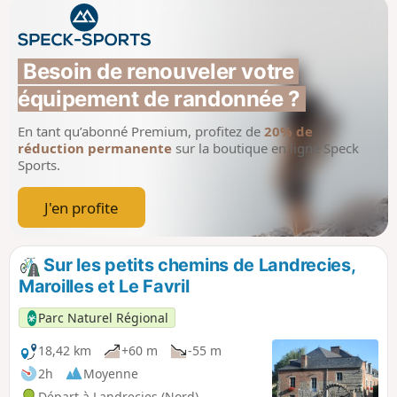
Besoin de renouveler votre 
équipement de randonnée ?
En tant qu’abonné Premium, profitez de
20% de
réduction permanente
sur la boutique en ligne Speck
Sports.
J'en profite
Sur les petits chemins de Landrecies,
Maroilles et Le Favril
Parc Naturel Régional
18,42 km
+60 m
-55 m
2h
Moyenne
Départ à Landrecies (Nord)