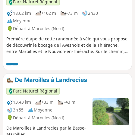
Parc Naturel Régional
18,62 km
+102 m
-73 m
2h30
Moyenne
Départ à Maroilles (Nord)
Première étape de cette randonnée à vélo qui vous propose
de découvrir le bocage de l'Avesnois et de la Thiérache,
entre Maroilles et le Nouvion-en-Thiérache. Sur le chemin,
prenez le temps de déguster le bon Maroilles !
De Maroilles à Landrecies
Parc Naturel Régional
13,43 km
+33 m
-43 m
3h 55
Moyenne
Départ à Maroilles (Nord)
De Maroilles à Landrecies par la Basse-
Maroilles.