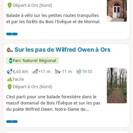
Départ à Ors (Nord)
Balade à vélo sur les petites routes tranquilles
et par les forêts du Bois l'Evêque et de Mormal.
Sur les pas de Wilfred Owen à Ors
Parc Naturel Régional
6,63 km
+11 m
-11 m
1h 55
Facile
Départ à Ors (Nord)
C’est parti pour une balade forestière dans le
massif domanial de Bois l’Évêque et sur les pas
du poète Wilfred Owen. Notre-Dame de
Bonsecours, fontaine de l’Ermitage, Étang du
Flaquet sonnent tels les lieux magiques de
contes de fée !