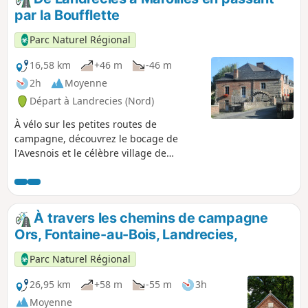
par la Boufflette
Parc Naturel Régional
16,58 km
+46 m
-46 m
2h
Moyenne
Départ à Landrecies (Nord)
À vélo sur les petites routes de
campagne, découvrez le bocage de
l'Avesnois et le célèbre village de
Maroilles.
À travers les chemins de campagne
Ors, Fontaine-au-Bois, Landrecies,
Parc Naturel Régional
26,95 km
+58 m
-55 m
3h
Moyenne