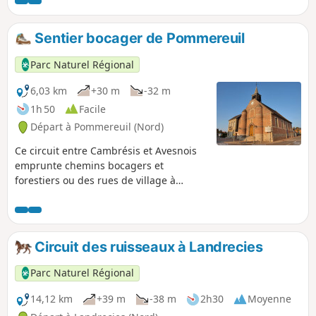
une halte empreinte de sérénité. La route se poursuit vers
Catillon-sur-Sambre, où l’eau et les panoramas champêtres
se mêlent dans une atmosphère apaisante. Entre sentiers
Sentier bocager de Pommereuil
champêtres, éclats de verdure et villages authentiques,
cette balade conjugue plaisir de marcher et découverte du
Parc Naturel Régional
patrimoine rural. Une invitation à ralentir et savourer la
richesse simple de la campagne.
6,03 km
+30 m
-32 m
1h 50
Facile
Départ à Pommereuil (Nord)
Ce circuit entre Cambrésis et Avesnois
emprunte chemins bocagers et
forestiers ou des rues de village à
l’ambiance variée.
Circuit des ruisseaux à Landrecies
Parc Naturel Régional
14,12 km
+39 m
-38 m
2h30
Moyenne