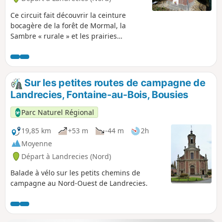
Ce circuit fait découvrir la ceinture
bocagère de la forêt de Mormal, la
Sambre « rurale » et les prairies
humides qui la bordent. Une grande
diversité de paysages est donc
traversée, par sentiers et petites routes
calmes.
Sur les petites routes de campagne de
Landrecies, Fontaine-au-Bois, Bousies
Parc Naturel Régional
19,85 km
+53 m
-44 m
2h
Moyenne
Départ à Landrecies (Nord)
Balade à vélo sur les petits chemins de
campagne au Nord-Ouest de Landrecies.