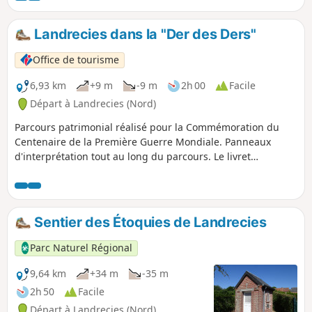
Landrecies dans la "Der des Ders"
Office de tourisme
6,93 km
+9 m
-9 m
2h 00
Facile
Départ à Landrecies (Nord)
Parcours patrimonial réalisé pour la Commémoration du
Centenaire de la Première Guerre Mondiale. Panneaux
d'interprétation tout au long du parcours. Le livret
d'accompagnement est à télécharger : voir § Infos
pratiques.
Sentier des Étoquies de Landrecies
Parc Naturel Régional
9,64 km
+34 m
-35 m
2h 50
Facile
Départ à Landrecies (Nord)