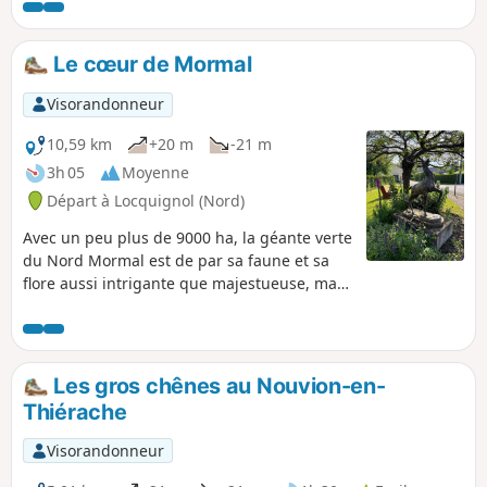
Le cœur de Mormal
Visorandonneur
10,59 km
+20 m
-21 m
3h 05
Moyenne
Départ à Locquignol (Nord)
Avec un peu plus de 9000 ha, la géante verte
du Nord Mormal est de par sa faune et sa
flore aussi intrigante que majestueuse, mais
en connaissez-vous le cœur ? Si le dicton
célèbre veut que tous les chemins mènent à
Rome, ici, tous les chemins mènent à
Locquignol. Un charmant petit village riche
Les gros chênes au Nouvion-en-
en histoire qui était à l'origine un simple
Thiérache
point de rendez-vous de chasse des comtés
de Hainaut. Au travers ce circuit accessible à
Visorandonneur
tous, je vous invite à faire un bref pèlerinage