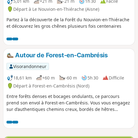
à travers la Forêt de Mormal pour y
5,01 km
+21 m
-21 m
1h 30
Facile
découvrir son cœur. Les balises n'existent
Départ à Le Nouvion-en-Thiérache (Aisne)
pas car cette randonnée est une création
Partez à la découverte de la Forêt du Nouvion-en-Thiérache
d'une locale (moi-même). Il ne s'agit pas
et découvrez les gros chênes plusieurs fois centenaires
d'un circuit GR®. Il faut donc suivre la carte
indiquée avec votre téléphone en temps
réel.
Autour de Forest-en-Cambrésis
Visorandonneur
18,61 km
+60 m
-60 m
5h 30
Difficile
Départ à Forest-en-Cambrésis (Nord)
Entre forêts denses et bocages ondulants, ce parcours
prend son envol à Forest-en-Cambrésis. Vous vous engagez
sur d’authentiques chemins creux, bordés de hêtres
centenaires et de talus verdoyants, qui vous mènent tour à
tour à Amerval, Ovillers et Beaurain. À chaque village, le
charme discret des maisons en pierre et le murmure des
ruisseaux invitent à la contemplation. Plus loin, Vendegies-