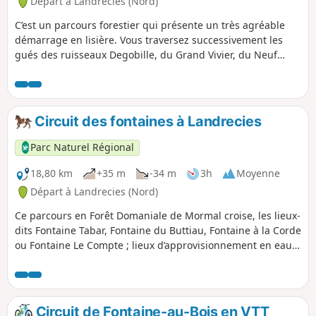
Départ à Landrecies (Nord)
C’est un parcours forestier qui présente un très agréable
démarrage en lisière. Vous traversez successivement les
gués des ruisseaux Degobille, du Grand Vivier, du Neuf
Vivier et Rieu Baubin qui demanderont prudence et adresse
aux cavaliers et leurs chevaux.
Circuit des fontaines à Landrecies
Parc Naturel Régional
18,80 km
+35 m
-34 m
3h
Moyenne
Départ à Landrecies (Nord)
Ce parcours en Forêt Domaniale de Mormal croise, les lieux-
dits Fontaine Tabar, Fontaine du Buttiau, Fontaine à la Corde
ou Fontaine Le Compte ; lieux d’approvisionnement en eau
lorsque la forêt était encore habitée par les charbonniers.
Circuit de Fontaine-au-Bois en VTT