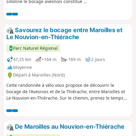
sillonne le bocage avesnois constitué de
haies, de pâtures et de vergers si
caractéristiques au paysage de la
Thiérache. Ce parcours vallonné sera
effectué par des cyclotouristes avertis
Savourez le bocage entre Maroilles et
tandis que sa variante courte sera
Le Nouvion-en-Thiérache
accessible à la famille.
Parc Naturel Régional
47,25 km
+164 m
-169 m
2 jours
Moyenne
Départ à Maroilles (Nord)
Cette randonnée à vélo vous propose de découvrir le
bocage de l'Avesnois et de la Thiérache, entre Maroilles et
Le Nouvion-en-Thiérache. Sur le chemin, prenez le temps
de déguster le bon Maroilles !
De Maroilles au Nouvion-en-Thiérache