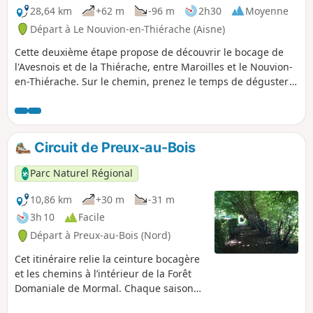
28,64 km
+62 m
-96 m
2h30
Moyenne
Départ à Le Nouvion-en-Thiérache (Aisne)
Cette deuxième étape propose de découvrir le bocage de
l'Avesnois et de la Thiérache, entre Maroilles et le Nouvion-
en-Thiérache. Sur le chemin, prenez le temps de déguster
le bon Maroilles !
Circuit de Preux-au-Bois
Parc Naturel Régional
10,86 km
+30 m
-31 m
3h 10
Facile
Départ à Preux-au-Bois (Nord)
Cet itinéraire relie la ceinture bocagère
et les chemins à l’intérieur de la Forêt
Domaniale de Mormal. Chaque saison
apporte son lot de découverte.