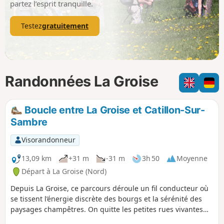
partez l’esprit tranquille.
Testez
gratuitement
Randonnées La Groise
Boucle entre La Groise et Catillon-Sur-
Sambre
Visorandonneur
13,09 km
+31 m
-31 m
3h 50
Moyenne
Départ à La Groise (Nord)
Depuis La Groise, ce parcours déroule un fil conducteur où
se tissent l’énergie discrète des bourgs et la sérénité des
paysages champêtres. On quitte les petites rues vivantes
pour s’ouvrir sur de vastes horizons, là où le vert des