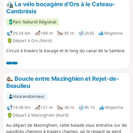
La vélo bocagère d'Ors à le Cateau-
Cambrésis
Parc Naturel Régional
29,54 km
+89 m
-85 m
2h30
Moyenne
Départ à Ors (Nord)
Circuit à travers le bocage et le long du canal de la Sambre.
Boucle entre Mazinghien et Rejet-de-
Beaulieu
Visorandonneur
14,48 km
+21 m
-30 m
4h 10
Moyenne
Départ à Mazinghien (Nord)
Au départ de Mazinghien, cette balade vous entraîne sur de
paisibles chemins à travers champs, où le regard se perd