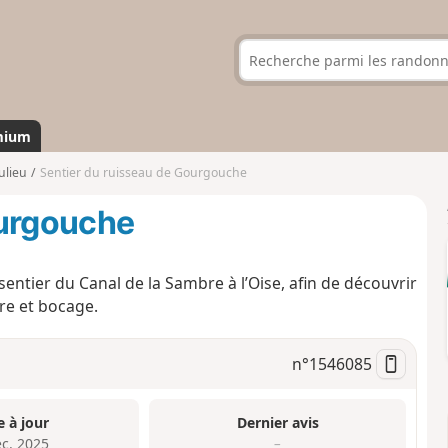
mium
ulieu
Sentier du ruisseau de Gourgouche
ourgouche
e sentier du Canal de la Sambre à l’Oise, afin de découvrir
re et bocage.
n°
1546085
e à jour
Dernier avis
éc. 2025
–