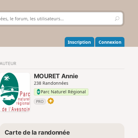
R
e
c
h
e
Inscription
Connexion
r
c
h
AUTEUR
e
r
MOURET Annie
238 Randonnées
Parc Naturel Régional
PRO
Carte de la randonnée