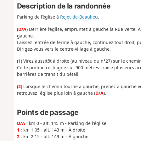
Description de la randonnée
Parking de l’église à
Rejet-de-Beaulieu
.
(
D/A
) Derrière l’église, empruntez à gauche la Rue Verte. 
gauche.
Laissez l’entrée de ferme à gauche, continuez tout droit, p
Dirigez-vous vers le centre-village à gauche.
(
1
) Virez aussitôt à droite (au niveau du n°27) sur le chemi
Cette portion rectiligne sur 900 mètres croise plusieurs a
barrières de transit du bétail.
(
2
) Lorsque le chemin tourne à gauche, prenez à gauche ve
retrouvez l’église plus loin à gauche (
D/A
).
Points de passage
D/A
: km 0 - alt. 145 m - Parking de l'église
1
: km 1.05 - alt. 143 m - À droite
2
: km 2.15 - alt. 149 m - À gauche