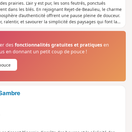
es prairies. L’air y est pur, les sons feutrés, ponctués
ent dans les blés. En rejoignant Rejet-de-Beaulieu, le charme
tmosphère d’authenticité offrent une pause pleine de douceur.
 ralentir, et savourer la simplicité des paysages qui font la
ser des
fonctionnalités gratuites et pratiques
en
s en donnant un petit coup de pouce !
pouce
r-Sambre
e