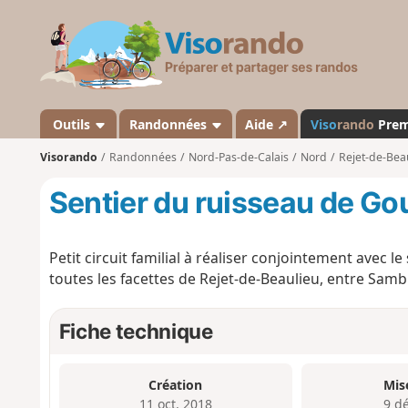
V
i
s
o
r
a
Outils
Randonnées
Aide ↗
Viso
rando
Pre
n
Visorando
Randonnées
Nord-Pas-de-Calais
Nord
Rejet-de-Bea
d
o
Sentier du ruisseau de G
Petit circuit familial à réaliser conjointement avec l
toutes les facettes de Rejet-de-Beaulieu, entre Samb
Fiche technique
Création
Mis
11 oct. 2018
9 d