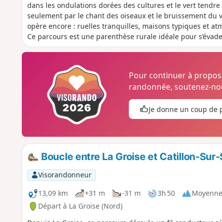
dans les ondulations dorées des cultures et le vert tendre d
seulement par le chant des oiseaux et le bruissement du v
opère encore : ruelles tranquilles, maisons typiques et a
Ce parcours est une parenthèse rurale idéale pour s’évader,
richesse du Haut-Cambrésis.
Pour continuer à propo
randonnée, soutenez-nou
Je donne un coup de 
Boucle entre La Groise et Catillon-Su
Visorandonneur
13,09 km
+31 m
-31 m
3h 50
Moyenn
Départ à La Groise (Nord)