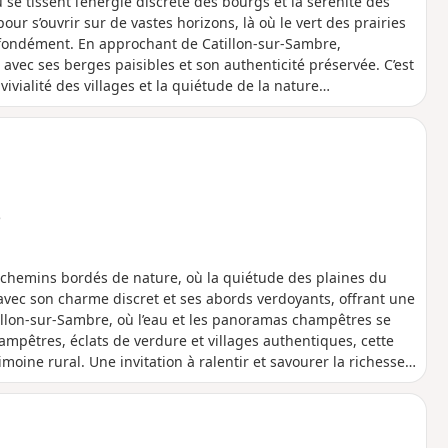
se tissent l’énergie discrète des bourgs et la sérénité des
ur s’ouvrir sur de vastes horizons, là où le vert des prairies
rofondément. En approchant de Catillon-sur-Sambre,
 avec ses berges paisibles et son authenticité préservée. C’est
vialité des villages et la quiétude de la nature
e
s chemins bordés de nature, où la quiétude des plaines du
avec son charme discret et ses abords verdoyants, offrant une
tillon-sur-Sambre, où l’eau et les panoramas champêtres se
mpêtres, éclats de verdure et villages authentiques, cette
oine rural. Une invitation à ralentir et savourer la richesse