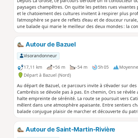
Depuis La Groise, ce parcours déroule un fil conducteur où 
paysages champêtres. On quitte les petites rues vivantes po
et le chatoiement des cultures invitent à respirer plus p
l’atmosphère se pare de reflets d’eau et de douceur rurale,
une balade qui marie le meilleur des deux mondes : la convi
environnante.
Autour de Bazuel
Visorandonneur
17,11 km
+56 m
-54 m
5h 05
Moyenn
Départ à Bazuel (Nord)
Au départ de Bazuel, ce parcours invite à s’évader sur de
Cambrésis se dévoile pas à pas. En chemin, Ors se révèle 
halte empreinte de sérénité. La route se poursuit vers Ca
mêlent dans une atmosphère apaisante. Entre sentiers cha
balade conjugue plaisir de marcher et découverte du patrim
simple de la campagne.
Autour de Saint-Martin-Rivière