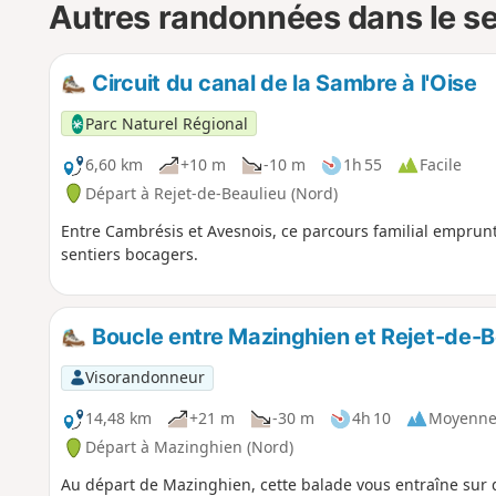
Autres randonnées dans le s
Circuit du canal de la Sambre à l'Oise
Parc Naturel Régional
6,60 km
+10 m
-10 m
1h 55
Facile
Départ à Rejet-de-Beaulieu (Nord)
Entre Cambrésis et Avesnois, ce parcours familial emprun
sentiers bocagers.
Boucle entre Mazinghien et Rejet-de-B
Visorandonneur
14,48 km
+21 m
-30 m
4h 10
Moyenn
Départ à Mazinghien (Nord)
Au départ de Mazinghien, cette balade vous entraîne sur 