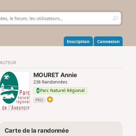
R
e
c
h
e
Inscription
Connexion
r
c
h
AUTEUR
e
r
MOURET Annie
238 Randonnées
Parc Naturel Régional
PRO
Carte de la randonnée