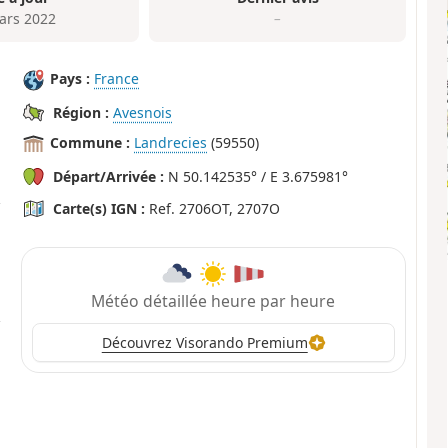
ars 2022
–
Pays :
France
Région :
Avesnois
Commune :
Landrecies
(59550)
Départ/Arrivée :
N 50.142535° / E 3.675981°
Carte(s) IGN :
Ref. 2706OT, 2707O
Météo détaillée heure par heure
Découvrez Visorando Premium