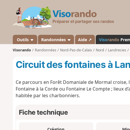
V
i
s
o
r
a
Outils
Randonnées
Aide ↗
Viso
rando
Pre
n
Visorando
Randonnées
Nord-Pas-de-Calais
Nord
Landrecies
d
o
Circuit des fontaines à La
Ce parcours en Forêt Domaniale de Mormal croise, les
Fontaine à la Corde ou Fontaine Le Compte ; lieux d
habitée par les charbonniers.
Fiche technique
Création
Mis