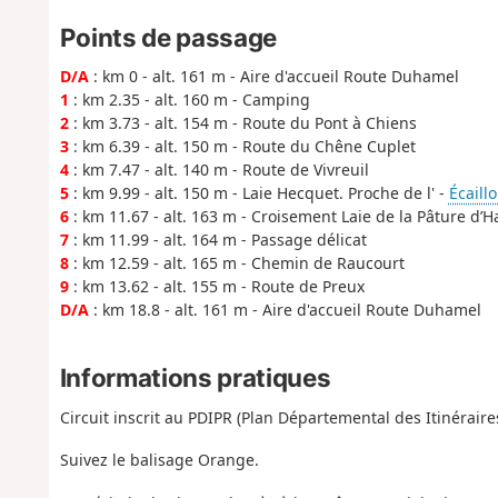
Points de passage
D/A
: km 0 - alt. 161 m - Aire d'accueil Route Duhamel
1
: km 2.35 - alt. 160 m - Camping
2
: km 3.73 - alt. 154 m - Route du Pont à Chiens
3
: km 6.39 - alt. 150 m - Route du Chêne Cuplet
4
: km 7.47 - alt. 140 m - Route de Vivreuil
5
: km 9.99 - alt. 150 m - Laie Hecquet. Proche de l' -
Écaillo
6
: km 11.67 - alt. 163 m - Croisement Laie de la Pâture d’H
7
: km 11.99 - alt. 164 m - Passage délicat
8
: km 12.59 - alt. 165 m - Chemin de Raucourt
9
: km 13.62 - alt. 155 m - Route de Preux
D/A
: km 18.8 - alt. 161 m - Aire d'accueil Route Duhamel
Informations pratiques
Circuit inscrit au PDIPR (Plan Départemental des Itinérai
Suivez le balisage Orange.