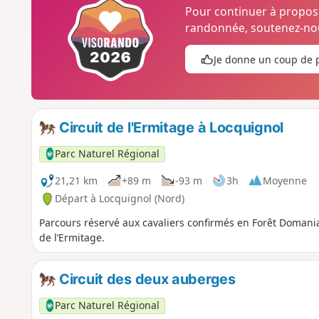
Pour continuer à propo
randonnée, soutenez-nou
Je donne un coup de 
Circuit de l'Ermitage à Locquignol
Parc Naturel Régional
21,21 km
+89 m
-93 m
3h
Moyenne
Départ à Locquignol (Nord)
Parcours réservé aux cavaliers confirmés en Forêt Doman
de l’Ermitage.
Circuit des deux auberges
Parc Naturel Régional