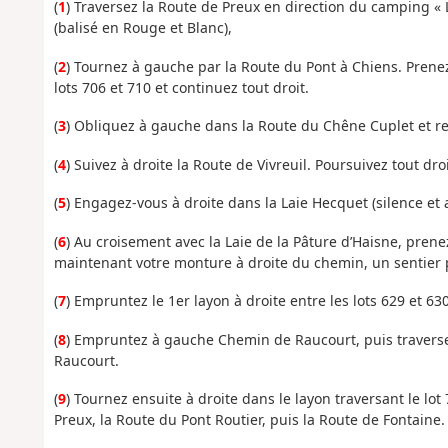
(
1
) Traversez la Route de Preux en direction du camping « L
(balisé en Rouge et Blanc),
(
2
) Tournez à gauche par la Route du Pont à Chiens. Prenez
lots 706 et 710 et continuez tout droit.
(
3
) Obliquez à gauche dans la Route du Chêne Cuplet et r
(
4
) Suivez à droite la Route de Vivreuil. Poursuivez tout dro
(
5
) Engagez-vous à droite dans la Laie Hecquet (silence et 
(
6
) Au croisement avec la Laie de la Pâture d’Haisne, prene
maintenant votre monture à droite du chemin, un sentier
(
7
) Empruntez le 1er layon à droite entre les lots 629 et 630
(
8
) Empruntez à gauche Chemin de Raucourt, puis travers
Raucourt.
(
9
) Tournez ensuite à droite dans le layon traversant le lot
Preux, la Route du Pont Routier, puis la Route de Fontaine. 