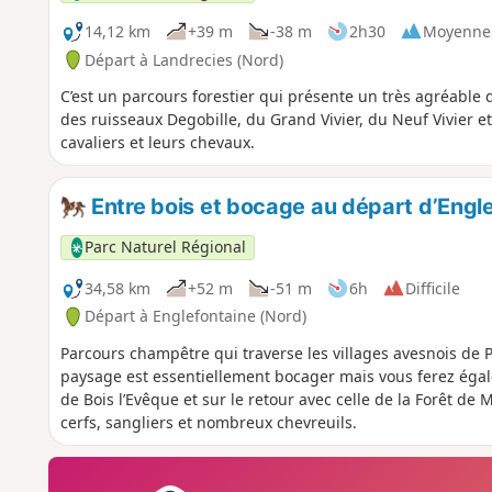
14,12 km
+39 m
-38 m
2h30
Moyenne
Départ à Landrecies (Nord)
C’est un parcours forestier qui présente un très agréable
des ruisseaux Degobille, du Grand Vivier, du Neuf Vivier
cavaliers et leurs chevaux.
Entre bois et bocage au départ d’Engl
Parc Naturel Régional
34,58 km
+52 m
-51 m
6h
Difficile
Départ à Englefontaine (Nord)
Parcours champêtre qui traverse les villages avesnois de 
paysage est essentiellement bocager mais vous ferez éga
de Bois l’Evêque et sur le retour avec celle de la Forêt de
cerfs, sangliers et nombreux chevreuils.