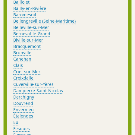
Baillolet
Bailly-en-Rivière
Baromesnil
Bellengreville (Seine-Maritime)
Belleville-sur-Mer
Berneval-le-Grand
Biville-sur-Mer
Bracquemont
Brunville
Canehan
Clais
Criel-sur-Mer
Croixdalle
Cuverville-sur-Yères
Dampierre-Saint-Nicolas
Derchigny
Douvrend
Envermeu
Étalondes
Eu
Fesques
Flocques