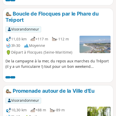
Boucle de Flocques par le Phare du
Tréport
Visorandonneur
11,03 km
+117 m
-112 m
3h 30
Moyenne
Départ à Flocques (Seine-Maritime)
De la campagne à la mer, du repos aux marches du Tréport
(il y a un funiculaire !) tout pour un bon weekend...
Promenade autour de la Ville d'Eu
Visorandonneur
10,30 km
+88 m
-89 m