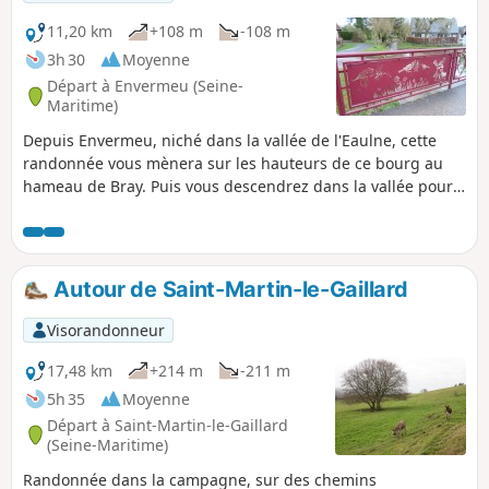
11,20 km
+108 m
-108 m
3h 30
Moyenne
Départ à Envermeu (Seine-
Maritime)
Depuis Envermeu, niché dans la vallée de l'Eaulne, cette
randonnée vous mènera sur les hauteurs de ce bourg au
hameau de Bray. Puis vous descendrez dans la vallée pour
rejoindre le charmant village de Saint-Ouen-sous-Bailly que
vous traverserez en empruntant plusieurs passages à gué
sur le Bailly-Bec.
Autour de Saint-Martin-le-Gaillard
Visorandonneur
17,48 km
+214 m
-211 m
5h 35
Moyenne
Départ à Saint-Martin-le-Gaillard
(Seine-Maritime)
Randonnée dans la campagne, sur des chemins