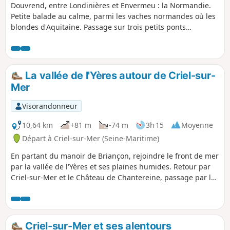
Douvrend, entre Londinières et Envermeu : la Normandie.
Petite balade au calme, parmi les vaches normandes où les
blondes d'Aquitaine. Passage sur trois petits ponts
charmants sur l'Eaulne. Un petite grimpette (130m). Église
du XVIe siècle.
La vallée de l'Yères autour de Criel-sur-
Mer
Visorandonneur
10,64 km
+81 m
-74 m
3h 15
Moyenne
Départ à Criel-sur-Mer (Seine-Maritime)
En partant du manoir de Briançon, rejoindre le front de mer
par la vallée de l'Yères et ses plaines humides. Retour par
Criel-sur-Mer et le Château de Chantereine, passage par le
Val au Roy et ses éoliennes. Enfin, retour au centre ville par
la vallée de l'Yères.
Criel-sur-Mer et ses alentours