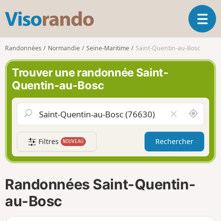
V
O
i
u
s
v
o
Randonnées
Normandie
Seine-Maritime
Saint-Quentin-au-Bosc
r
r
i
a
Trouver une randonnée Saint-
r
n
Quentin-au-Bosc
l
d
a
o
n
A
V
a
u
i
v
t
d
i
Filtres
Rechercher
NOUVEAU
o
e
g
u
r
a
r
l
t
d
e
i
Randonnées Saint-Quentin-
e
c
o
m
h
au-Bosc
n
o
a
i
m