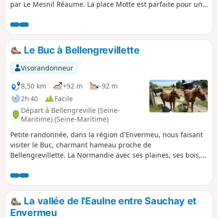
par Le Mesnil Réaume. La place Motte est parfaite pour une
petite pause et nous retournons à Sept-Meules avec une
vue sur la vallée de l'Yéres.
Le Buc à Bellengrevillette
Visorandonneur
8,50 km
+92 m
-92 m
2h 40
Facile
Départ à Bellengreville (Seine-
Maritime) (Seine-Maritime)
Petite randonnée, dans la région d'Envermeu, nous faisant
visiter le Buc, charmant hameau proche de
Bellengrevillette. La Normandie avec ses plaines, ses bois,
ses vaches, chevaux et poneys.
La vallée de l'Eaulne entre Sauchay et
Envermeu