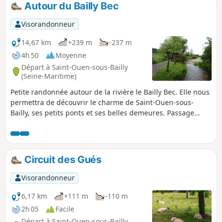
Autour du Bailly Bec
p
Visorandonneur
14,67 km
+239 m
-237 m
4h 50
Moyenne
Départ à Saint-Ouen-sous-Bailly
(Seine-Maritime)
Petite randonnée autour de la rivière le Bailly Bec. Elle nous
permettra de découvrir le charme de Saint-Ouen-sous-
Bailly, ses petits ponts et ses belles demeures. Passage
dans le Bois du Farival et au hameau de Huppy. Découverte
du Château de Montigny et de la campagne alentour et
retour par Bailly-en-rivière.
Circuit des Gués
Visorandonneur
6,17 km
+111 m
-110 m
2h 05
Facile
Départ à Saint-Ouen-sous-Bailly