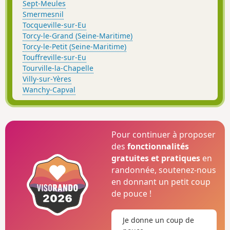
Sept-Meules
Smermesnil
Tocqueville-sur-Eu
Torcy-le-Grand (Seine-Maritime)
Torcy-le-Petit (Seine-Maritime)
Touffreville-sur-Eu
Tourville-la-Chapelle
Villy-sur-Yères
Wanchy-Capval
Pour continuer à proposer
des
fonctionnalités
gratuites et pratiques
en
randonnée, soutenez-nous
en donnant un petit coup
de pouce !
Je donne un coup de