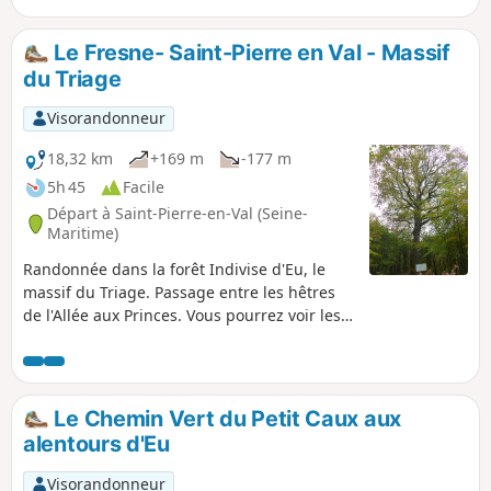
Le Fresne- Saint-Pierre en Val - Massif
du Triage
Visorandonneur
18,32 km
+169 m
-177 m
5h 45
Facile
Départ à Saint-Pierre-en-Val (Seine-
Maritime)
Randonnée dans la forêt Indivise d'Eu, le
massif du Triage. Passage entre les hêtres
de l'Allée aux Princes. Vous pourrez voir les
animaux de la Ferme de Beaumont, lamas,
autruches... Pour les passionnés d'histoire,
passage à coté du site gallo-romain de Bois
l'Abbé.
Le Chemin Vert du Petit Caux aux
alentours d'Eu
Visorandonneur