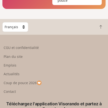
pouce
C
R
h
e
o
t
i
o
s
CGU et confidentialité
u
i
r
s
Plan du site
e
s
n
e
Emplois
h
z
Actualités
a
u
u
n
Coup de pouce 2026
t
p
a
Contact
y
s
Téléchargez l'application Visorando et partez à