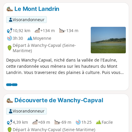
Le Mont Landrin
Visorandonneur
10,92 km
+134 m
-134 m
3h 30
Moyenne
Départ à Wanchy-Capval (Seine-
Maritime)
Depuis Wanchy-Capval, niché dans la vallée de l'Eaulne,
cette randonnée vous mènera sur les hauteurs du Mont
Landrin. Vous traverserez des plaines à culture. Puis vous
rejoindrez la vallée au hameau de Capval.
Découverte de Wanchy-Capval
Visorandonneur
4,39 km
+69 m
-69 m
1h 25
Facile
Départ à Wanchy-Capval (Seine-Maritime)