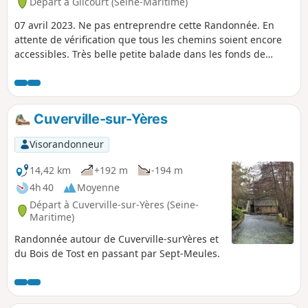
Départ à Glicourt (Seine-Maritime)
07 avril 2023. Ne pas entreprendre cette Randonnée. En
attente de vérification que tous les chemins soient encore
accessibles. Très belle petite balade dans les fonds de
Glicourt. Belle vallée à découvrir au printemps, très fleurie.
Jonquilles, jacinthes et d'autres fleurs sauvages. Il n'est pas
rare de voir un chevreuil qui broute dans les prés ou de
petits écureuils faire la course dans les arbres.
Cuverville-sur-Yères
Visorandonneur
14,42 km
+192 m
-194 m
4h 40
Moyenne
Départ à Cuverville-sur-Yères (Seine-
Maritime)
Randonnée autour de Cuverville-surYères et
du Bois de Tost en passant par Sept-Meules.