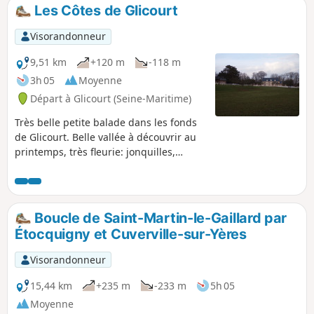
Les Côtes de Glicourt
Visorandonneur
9,51 km
+120 m
-118 m
3h 05
Moyenne
Départ à Glicourt (Seine-Maritime)
Très belle petite balade dans les fonds
de Glicourt. Belle vallée à découvrir au
printemps, très fleurie: jonquilles,
jacinthes et d'autres fleurs sauvages. Il
n'est pas rare de voir un chevreuil qui
broute dans les prés ou de petits
écureuils faire la course dans les
Boucle de Saint-Martin-le-Gaillard par
arbres. Cette balade permet de voir le
Étocquigny et Cuverville-sur-Yères
château de la Vauvaye et le beau
domaine de Mahomet.
Visorandonneur
15,44 km
+235 m
-233 m
5h 05
Moyenne