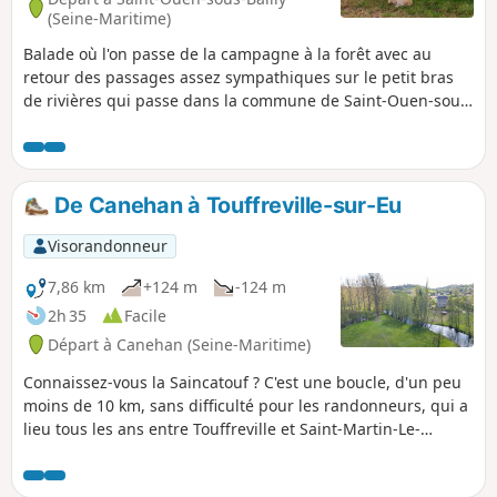
(Seine-Maritime)
Balade où l'on passe de la campagne à la forêt avec au
retour des passages assez sympathiques sur le petit bras
de rivières qui passe dans la commune de Saint-Ouen-sous-
Bailly
De Canehan à Touffreville-sur-Eu
Visorandonneur
7,86 km
+124 m
-124 m
2h 35
Facile
Départ à Canehan (Seine-Maritime)
Connaissez-vous la Saincatouf ? C'est une boucle, d'un peu
moins de 10 km, sans difficulté pour les randonneurs, qui a
lieu tous les ans entre Touffreville et Saint-Martin-Le-
Gaillard, deux charmants villages de la vallée de l'Yères.
Campagne, viaduc et éoliennes...