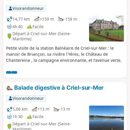
Visorandonneur
14,77 km
+159 m
-158 m
4h 40
Facile
Départ à Criel-sur-Mer (Seine-
Maritime)
Petite visite de la station Balnéaire de Criel-sur-Mer : le
manoir de Briançon, sa rivière l'Yéres, le Château de
Chantereine , la campagne environnante, et l'avenue verte.
Balade digestive à Criel-sur-Mer
Visorandonneur
5,06 km
+13 m
-13 m
1h 30
Facile
Départ à Criel-sur-Mer (Seine-
Maritime)