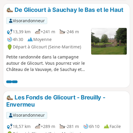
De Glicourt à Sauchay le Bas et le Haut
Visorandonneur
13,39 km
+241 m
-246 m
4h 30
Moyenne
Départ à Glicourt (Seine-Maritime)
Petite randonnée dans la campagne
autour de Glicourt. Vous pourrez voir le
Château de la Vauvaye, de Sauchay et
de Derchigny avec de belles vues sur la
vallée de l'Eaulne.
Les Fonds de Glicourt - Breuilly -
Envermeu
Visorandonneur
18,57 km
+289 m
-281 m
6h 10
Facile