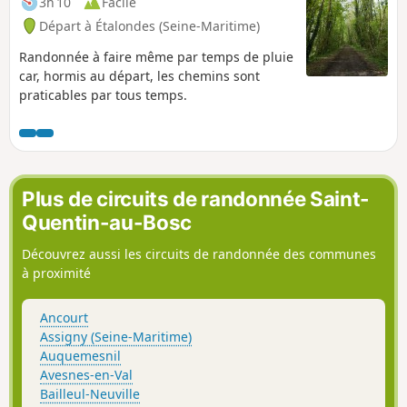
3h 10
Facile
Départ à Étalondes (Seine-Maritime)
Randonnée à faire même par temps de pluie
car, hormis au départ, les chemins sont
praticables par tous temps.
Plus de circuits de randonnée Saint-
Quentin-au-Bosc
Découvrez aussi les circuits de randonnée des communes
à proximité
Ancourt
Assigny (Seine-Maritime)
Auquemesnil
Avesnes-en-Val
Bailleul-Neuville