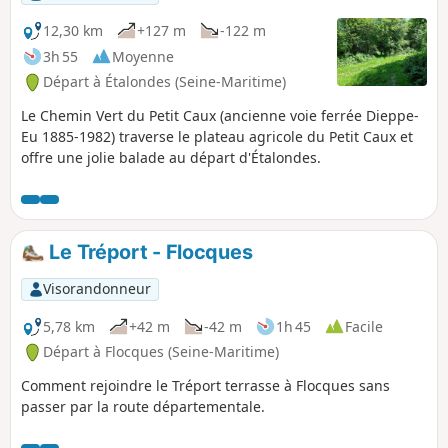
12,30 km
+127 m
-122 m
3h 55
Moyenne
Départ à Étalondes (Seine-Maritime)
Le Chemin Vert du Petit Caux (ancienne voie ferrée Dieppe-
Eu 1885-1982) traverse le plateau agricole du Petit Caux et
offre une jolie balade au départ d'Étalondes.
Le Tréport - Flocques
Visorandonneur
5,78 km
+42 m
-42 m
1h 45
Facile
Départ à Flocques (Seine-Maritime)
Comment rejoindre le Tréport terrasse à Flocques sans
passer par la route départementale.