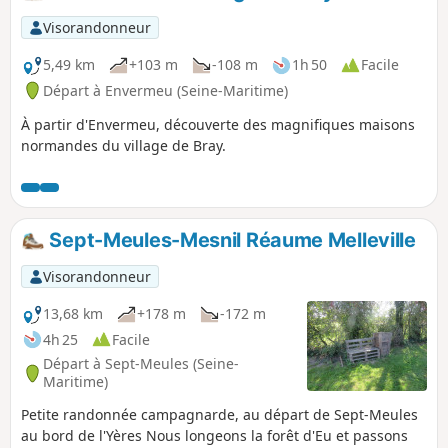
Visorandonneur
5,49 km
+103 m
-108 m
1h 50
Facile
Départ à Envermeu (Seine-Maritime)
À partir d'Envermeu, découverte des magnifiques maisons
normandes du village de Bray.
Sept-Meules-Mesnil Réaume Melleville
Visorandonneur
13,68 km
+178 m
-172 m
4h 25
Facile
Départ à Sept-Meules (Seine-
Maritime)
Petite randonnée campagnarde, au départ de Sept-Meules
au bord de l'Yères Nous longeons la forêt d'Eu et passons