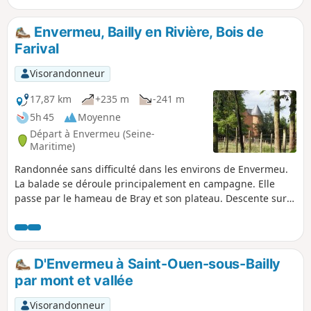
Envermeu, Bailly en Rivière, Bois de
Farival
Visorandonneur
17,87 km
+235 m
-241 m
5h 45
Moyenne
Départ à Envermeu (Seine-
Maritime)
Randonnée sans difficulté dans les environs de Envermeu.
La balade se déroule principalement en campagne. Elle
passe par le hameau de Bray et son plateau. Descente sur
Bailly-en-Rivière. Montée par la cavée sur les coteaux de
Montigny et son château. Retour par le bois du Farival.
D'Envermeu à Saint-Ouen-sous-Bailly
par mont et vallée
Visorandonneur