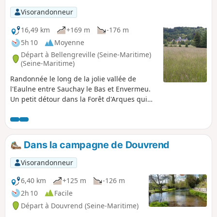
Visorandonneur
16,49 km
+169 m
-176 m
5h 10
Moyenne
Départ à Bellengreville (Seine-Maritime)
(Seine-Maritime)
Randonnée le long de la jolie vallée de
l'Eaulne entre Sauchay le Bas et Envermeu.
Un petit détour dans la Forêt d'Arques qui
fin avril nous enivre des senteurs des ails
des ours et des jacinthes des bois. Petite
visite du plateau de l'Aliermont, par la plaine
des Vacillots, le Château de Saint Nicolas et
Dans la campagne de Douvrend
retour sur Hybouville et son manoir.
Visorandonneur
6,40 km
+125 m
-126 m
2h 10
Facile
Départ à Douvrend (Seine-Maritime)