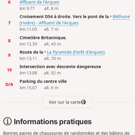
6
Affluent de l'Arques
km 9.77
alt. 8 m
Croisement D54 à droite. Vers le pont de la
•
Béthune
7
(rivière) - Affluent de l'Arques
km 11.05
alt. 7 m
Cimetière Britannique.
8
km 12.39
alt. 43 m
Route de la
•
La Pyramide (Forêt d'Arques)
9
km 13.11
alt. 70 m
Intersection avec descente dangereuse
10
km 13.88
alt. 92 m
Parking du centre ville
D/A
km 15.07
alt. 6 m
Voir sur la carte
Informations pratiques
Bonnes paires de chaussures de randonnées et des bâtons de