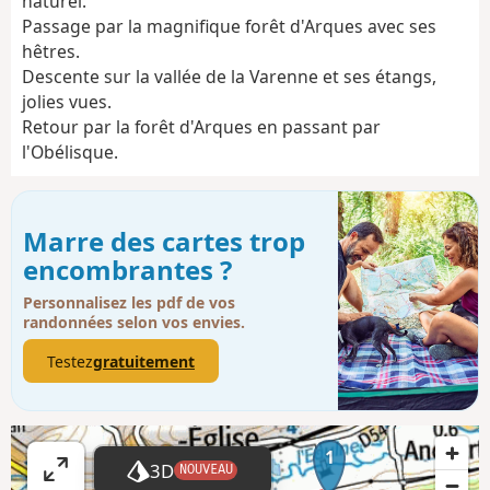
naturel.
Passage par la magnifique forêt d'Arques avec ses
hêtres.
Descente sur la vallée de la Varenne et ses étangs,
jolies vues.
Retour par la forêt d'Arques en passant par
l'Obélisque.
Marre des cartes trop
encombrantes ?
Personnalisez les pdf de vos
randonnées selon vos envies.
Testez
gratuitement
1
3D
NOUVEAU
A