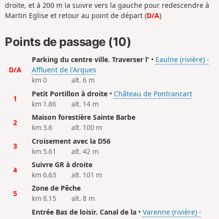
droite, et à 200 m la suivre vers la gauche pour redescendre à
Martin Eglise et retour au point de départ (
D/A
)
Points de passage (10)
Parking du centre ville. Traverser l'
•
Eaulne (rivière) -
D/A
Affluent de l'Arques
km 0
alt. 6 m
Petit Portillon à droite
•
Château de Pontrancart
1
km 1.86
alt. 14 m
Maison forestière Sainte Barbe
2
km 3.6
alt. 100 m
Croisement avec la D56
3
km 5.61
alt. 42 m
Suivre GR à droite
4
km 6.63
alt. 101 m
Zone de Pêche
5
km 8.15
alt. 8 m
Entrée Bas de loisir. Canal de la
•
Varenne (rivière) -