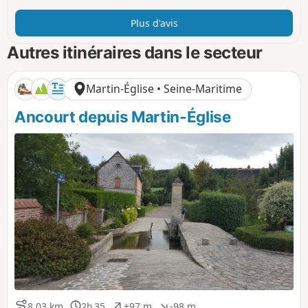
Plus d'avis
Autres itinéraires dans le secteur
Martin-Église • Seine-Maritime
Ancourt depuis Martin-Église
8,03 km
2h 35
+97 m
-98 m