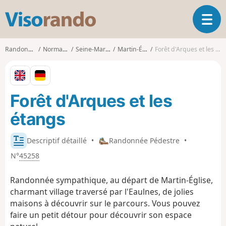
V
O
i
u
s
v
o
Randonnées
Normandie
Seine-Maritime
Martin-Église
Forêt d'Arques et les étangs
r
r
i
a
r
n
l
d
Forêt d'Arques et les
a
o
n
étangs
a
v
i
Descriptif détaillé
•
Randonnée Pédestre
•
g
N°
45258
a
t
Randonnée sympathique, au départ de Martin-Église,
i
charmant village traversé par l'Eaulnes, de jolies
o
maisons à découvrir sur le parcours. Vous pouvez
n
faire un petit détour pour découvrir son espace