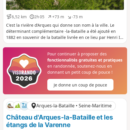
6,52 km
2h 05
+73 m
-73 m
D
D
D
D
i
u
é
é
C'est la rivière d’Arques qui donne son nom à la ville. Le
s
r
n
n
déterminant complémentaire -la-Bataille a été ajouté en
t
é
i
i
1882 en souvenir de la bataille livrée en ce lieu par Henri IV
a
e
v
v
en 1589.
n
e
e
c
l
l
Pour continuer à proposer des
e
é
é
fonctionnalités gratuites et pratiques
p
n
o
é
en randonnée, soutenez-nous en
s
g
donnant un petit coup de pouce !
i
a
t
t
Je donne un coup de pouce
i
i
f
f
Arques-la-Bataille • Seine-Maritime
Château d'Arques-la-Bataille et les
étangs de la Varenne