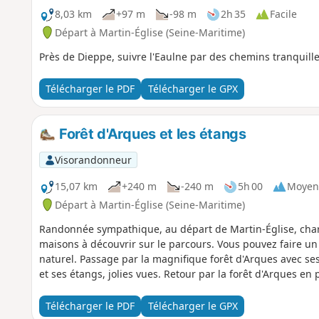
8,03 km
+97 m
-98 m
2h 35
Facile
Départ à Martin-Église (Seine-Maritime)
Près de Dieppe, suivre l'Eaulne par des chemins tranquille
Télécharger le PDF
Télécharger le GPX
Forêt d'Arques et les étangs
Visorandonneur
15,07 km
+240 m
-240 m
5h 00
Moyen
Départ à Martin-Église (Seine-Maritime)
Randonnée sympathique, au départ de Martin-Église, charma
maisons à découvrir sur le parcours. Vous pouvez faire un
naturel. Passage par la magnifique forêt d'Arques avec ses
et ses étangs, jolies vues. Retour par la forêt d'Arques en
Télécharger le PDF
Télécharger le GPX