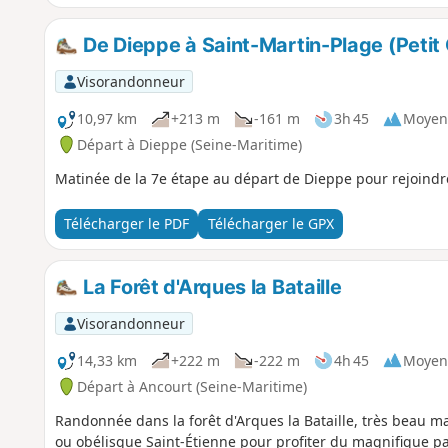
De Dieppe à Saint-Martin-Plage (Petit
Visorandonneur
10,97 km
+213 m
-161 m
3h 45
Moyen
Départ à Dieppe (Seine-Maritime)
Matinée de la 7e étape au départ de Dieppe pour rejoindre
Télécharger le PDF
Télécharger le GPX
La Forêt d'Arques la Bataille
Visorandonneur
14,33 km
+222 m
-222 m
4h 45
Moyen
Départ à Ancourt (Seine-Maritime)
Randonnée dans la forêt d'Arques la Bataille, très beau m
ou obélisque Saint-Étienne pour profiter du magnifique pa