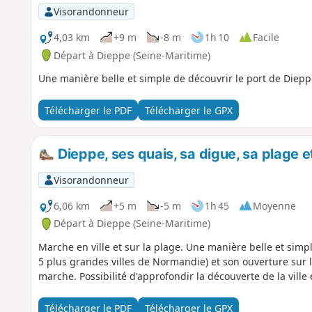
Visorandonneur
4,03 km
+9 m
-8 m
1h 10
Facile
Départ à Dieppe (Seine-Maritime)
Une manière belle et simple de découvrir le port de Diepp
Télécharger le PDF
Télécharger le GPX
Dieppe, ses quais, sa digue, sa plage 
Visorandonneur
6,06 km
+5 m
-5 m
1h 45
Moyenne
Départ à Dieppe (Seine-Maritime)
Marche en ville et sur la plage. Une manière belle et simp
5 plus grandes villes de Normandie) et son ouverture su
marche. Possibilité d'approfondir la découverte de la ville 
Télécharger le PDF
Télécharger le GPX