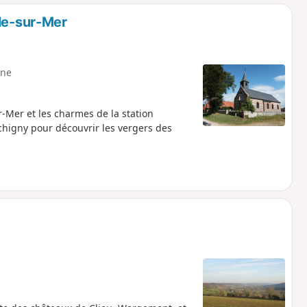
o
a
lle-sur-Mer
i
m
p
ne
-Mer et les charmes de la station
chigny pour découvrir les vergers des