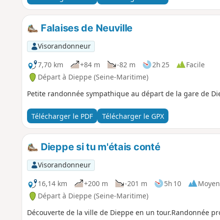
Falaises de Neuville
Visorandonneur
7,70 km
+84 m
-82 m
2h 25
Facile
Départ à Dieppe (Seine-Maritime)
Petite randonnée sympathique au départ de la gare de Di
Télécharger le PDF
Télécharger le GPX
Dieppe si tu m'étais conté
Visorandonneur
16,14 km
+200 m
-201 m
5h 10
Moyen
Départ à Dieppe (Seine-Maritime)
Découverte de la ville de Dieppe en un tour.Randonnée pro