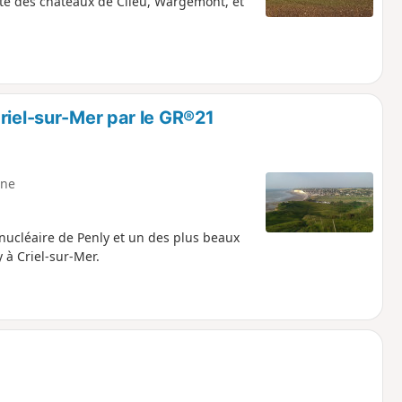
te des châteaux de Clieu, Wargemont, et
riel-sur-Mer par le GR®21
ne
 nucléaire de Penly et un des plus beaux
 à Criel-sur-Mer.