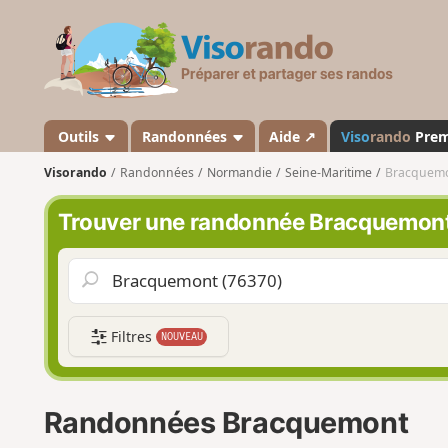
V
i
s
o
r
a
Outils
Randonnées
Aide ↗
Viso
rando
Pre
n
Visorando
Randonnées
Normandie
Seine-Maritime
Bracquem
d
o
Trouver une randonnée Bracquemon
Filtres
NOUVEAU
Randonnées Bracquemont