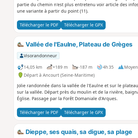
partie du chemin n'est plus entretenu voir article des inf
une variante à partir du point (11).
Télécharger le PDF
Télécharger le GPX
Vallée de l'Eaulne, Plateau de Grèges
Visorandonneur
14,05 km
+189 m
-187 m
4h 35
Moyen
Départ à Ancourt (Seine-Maritime)
Jolie randonnée dans la vallée de l'Eaulne et sur le plate
sur la vallée. Départ près du moulin et de la rivière, baign
Église. Passage par la Forêt Domaniale d'Arques.
Télécharger le PDF
Télécharger le GPX
Dieppe, ses quais, sa digue, sa plage