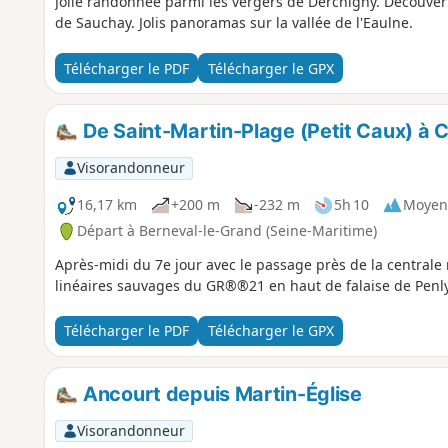
Jolie randonnée parmi les vergers de Derchigny. Découver
de Sauchay. Jolis panoramas sur la vallée de l'Eaulne.
Télécharger le PDF
Télécharger le GPX
De Saint-Martin-Plage (Petit Caux) à C
Visorandonneur
16,17 km
+200 m
-232 m
5h 10
Moyen
Départ à Berneval-le-Grand (Seine-Maritime)
Après-midi du 7e jour avec le passage près de la centrale
linéaires sauvages du GR®®21 en haut de falaise de Penly
Télécharger le PDF
Télécharger le GPX
Ancourt depuis Martin-Église
Visorandonneur