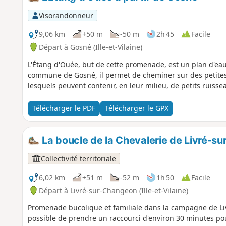
Visorandonneur
9,06 km
+50 m
-50 m
2h 45
Facile
Départ à Gosné (Ille-et-Vilaine)
L'Étang d'Ouée, but de cette promenade, est un plan d'ea
commune de Gosné, il permet de cheminer sur des petites
lesquels peuvent contenir, en leur milieu, de petits ruisse
Télécharger le PDF
Télécharger le GPX
La boucle de la Chevalerie de Livré-s
Collectivité territoriale
6,02 km
+51 m
-52 m
1h 50
Facile
Départ à Livré-sur-Changeon (Ille-et-Vilaine)
Promenade bucolique et familiale dans la campagne de Livré
possible de prendre un raccourci d'environ 30 minutes po