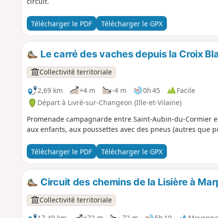
circuit.
Télécharger le PDF
Télécharger le GPX
Le carré des vaches depuis la Croix B
Collectivité territoriale
2,69 km
+4 m
-4 m
0h 45
Facile
Départ à Livré-sur-Changeon (Ille-et-Vilaine)
Promenade campagnarde entre Saint-Aubin-du-Cormier et 
aux enfants, aux poussettes avec des pneus (autres que pou
Télécharger le PDF
Télécharger le GPX
Circuit des chemins de la Lisière à Mar
Collectivité territoriale
17,40 km
+72 m
-72 m
5h 10
Moyenn