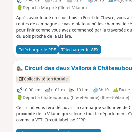
Départ à Marpiré (Ille-et-Vilaine)
Après avoir longé en sous-bois la Forêt de Chevré, vous al
routes de campagne ce vaste plateau où les champs de cér
pour finir comme vous avez commencé par la traversée du B
du Bois proche de la Lisière.
Télécharger le PDF
Télécharger le GPX
Circuit des deux Vallons à Châteaubou
Collectivité territoriale
10,00 km
+101 m
-101 m
3h 10
Facile
Départ à Châteaubourg (Ille-et-Vilaine) (Ille-et-Vilaine)
Ce circuit vous fera découvrir la campagne vallonnée de
proximité de la Vilaine qui sillonne tout le département. 
comme à VTT. Circuit labellisé FFRP.