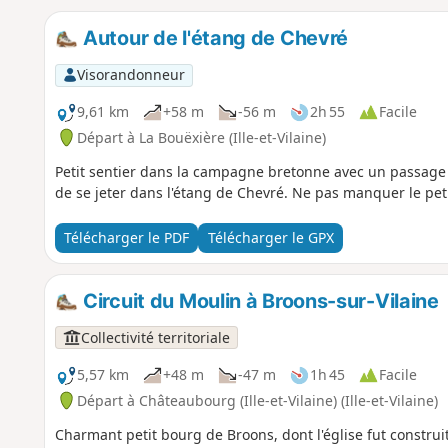
Autour de l'étang de Chevré
Visorandonneur
9,61 km
+58 m
-56 m
2h 55
Facile
Départ à La Bouëxière (Ille-et-Vilaine)
Petit sentier dans la campagne bretonne avec un passage 
de se jeter dans l'étang de Chevré. Ne pas manquer le pet
Télécharger le PDF
Télécharger le GPX
Circuit du Moulin à Broons-sur-Vilaine
Collectivité territoriale
5,57 km
+48 m
-47 m
1h 45
Facile
Départ à Châteaubourg (Ille-et-Vilaine) (Ille-et-Vilaine)
Charmant petit bourg de Broons, dont l'église fut construit