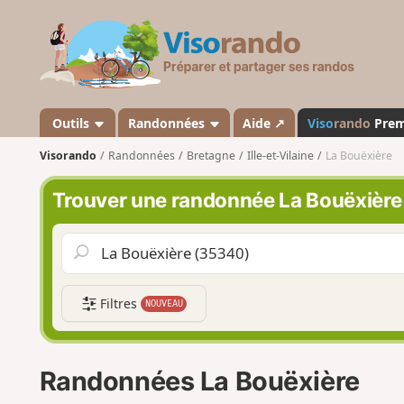
V
i
s
o
r
a
Outils
Randonnées
Aide ↗
Viso
rando
Pre
n
Visorando
Randonnées
Bretagne
Ille-et-Vilaine
La Bouëxière
d
o
Trouver une randonnée La Bouëxière
Filtres
NOUVEAU
Randonnées La Bouëxière