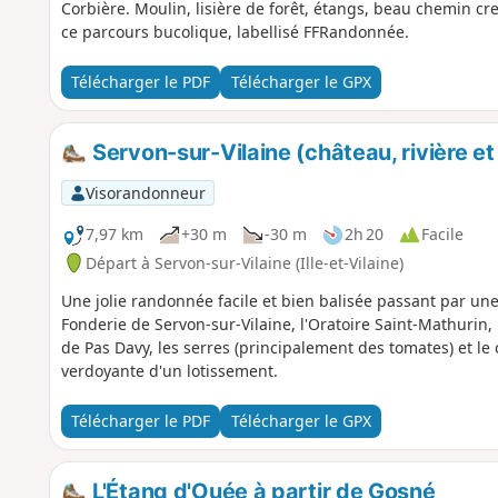
Corbière. Moulin, lisière de forêt, étangs, beau chemin c
ce parcours bucolique, labellisé FFRandonnée.
Télécharger le PDF
Télécharger le GPX
Servon-sur-Vilaine (château, rivière et
Visorandonneur
7,97 km
+30 m
-30 m
2h 20
Facile
Départ à Servon-sur-Vilaine (Ille-et-Vilaine)
Une jolie randonnée facile et bien balisée passant par un
Fonderie de Servon-sur-Vilaine, l'Oratoire Saint-Mathurin, l
de Pas Davy, les serres (principalement des tomates) et le ca
verdoyante d'un lotissement.
Télécharger le PDF
Télécharger le GPX
L'Étang d'Ouée à partir de Gosné