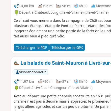
14,88 km
+96 m
-96 m
4h 30
Moyenn
Départ à Châteaubourg (Ille-et-Vilaine) (Ille-et-Vilaine)
Ce circuit vous mènera dans la campagne de Châteaubour
plusieurs étangs: l'étang de Pont de Pierre, l'étang des Ro
longerez également une petite partie de la forêt de la Corb
fait aussi bien à pied qu'à vélo.
Télécharger le PDF
Télécharger le GPX
La balade de Saint-Mauron à Livré-su
Visorandonneur
11,97 km
+90 m
-87 m
3h 40
Moyenn
Départ à Livré-sur-Changeon (Ille-et-Vilaine)
Avec au départ une petite chapelle construite en 1631 pui
charme n'est pas à décrire mais à apprécier, le promene
larges allées agricoles et sur un peu de bitume. Un panel