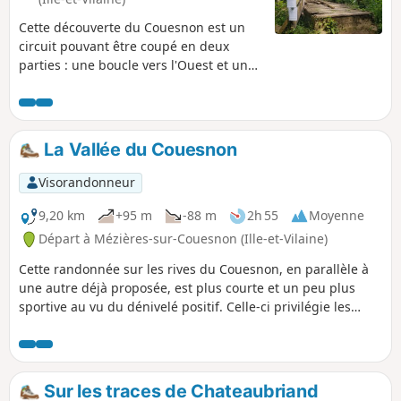
Cette découverte du Couesnon est un
circuit pouvant être coupé en deux
parties : une boucle vers l'Ouest et une
autre vers l'Est, cette dernière faisant
l'objet d'un possible raccourci. Le
Couesnon a un parcours très sinueux
car il traverse le massif granitique. Son
La Vallée du Couesnon
eau dépourvue de calcaire fut
longtemps utilisée dans les moulins à
Visorandonneur
papier, au XVIIème siècle. Cette
fabrication ayant, aujourd'hui, disparue,
9,20 km
+95 m
-88 m
2h 55
Moyenne
le Couesnon fait maintenant la joie des
Départ à Mézières-sur-Couesnon (Ille-et-Vilaine)
salmonidés et des kayakistes.
Cette randonnée sur les rives du Couesnon, en parallèle à
une autre déjà proposée, est plus courte et un peu plus
sportive au vu du dénivelé positif. Celle-ci privilégie les
chemins en hauteur plutôt que ceux en rives du fleuve. Elle
a comme particularité d'être 100% sentier donc sans bitume
à l’exception d'une traversée de route.
Sur les traces de Chateaubriand