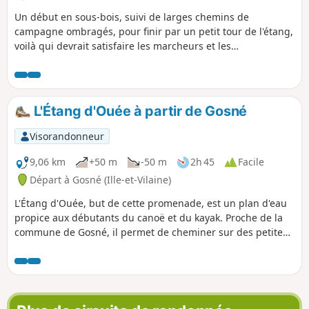
Un début en sous-bois, suivi de larges chemins de
campagne ombragés, pour finir par un petit tour de l'étang,
voilà qui devrait satisfaire les marcheurs et les
cyclotouristes malgré, pour les premiers, deux longueurs
sur petites routes goudronnées.
L'Étang d'Ouée à partir de Gosné
Visorandonneur
9,06 km
+50 m
-50 m
2h 45
Facile
Départ à Gosné (Ille-et-Vilaine)
L'Étang d'Ouée, but de cette promenade, est un plan d'eau
propice aux débutants du canoë et du kayak. Proche de la
commune de Gosné, il permet de cheminer sur des petites
routes calmes mais surtout dans des chemins creux
lesquels peuvent contenir, en leur milieu, de petits
ruisseaux après de fortes pluies.