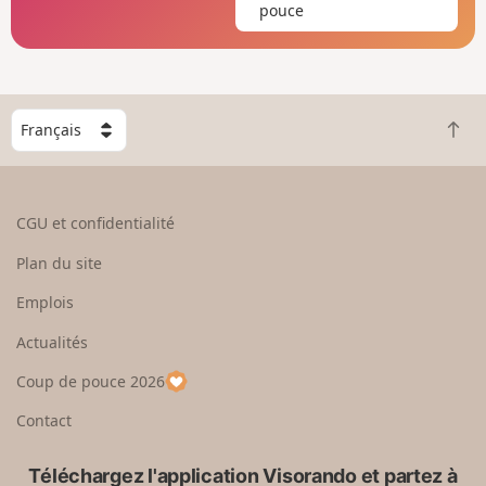
pouce
C
R
h
e
o
t
i
o
s
CGU et confidentialité
u
i
r
s
Plan du site
e
s
n
e
Emplois
h
z
Actualités
a
u
u
n
Coup de pouce 2026
t
p
a
Contact
y
s
Téléchargez l'application Visorando et partez à