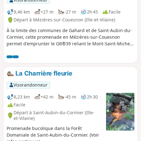
9,46 km
+27 m
-27 m
2h 45
Facile
Départ à Mézières-sur-Couesnon (Ille-et-Vilaine)
À la limite des communes de Gahard et de Saint-Aubin-du-
Cormier, cette promenade en Mézières-sur-Couesnon
permet d'emprunter le GR®39 reliant le Mont-Saint-Michel
à Guérande. Sans difficulté majeure, il peut présenter, en
fin d'hiver, des parties inondées dans les chemins creux.
La Charrière fleurie
Visorandonneur
8,23 km
+42 m
-45 m
2h 30
Facile
Départ à Saint-Aubin-du-Cormier (Ille-
et-Vilaine)
Promenade bucolique dans la Forêt
Domaniale de Saint-Aubin-du-Cormier. (Voir