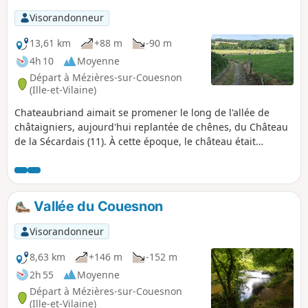
Visorandonneur
13,61 km
+88 m
-90 m
4h 10
Moyenne
Départ à Mézières-sur-Couesnon
(Ille-et-Vilaine)
Chateaubriand aimait se promener le long de l'allée de
châtaigniers, aujourd'hui replantée de chênes, du Château
de la Sécardais (11). À cette époque, le château était
propriété de la Comtesse de la Celle de Châteaubourg, sa
sœur.
Vallée du Couesnon
Visorandonneur
8,63 km
+146 m
-152 m
2h 55
Moyenne
Départ à Mézières-sur-Couesnon
(Ille-et-Vilaine)