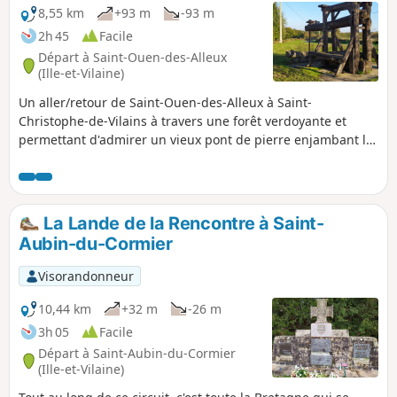
8,55 km
+93 m
-93 m
2h 45
Facile
Départ à Saint-Ouen-des-Alleux
(Ille-et-Vilaine)
Un aller/retour de Saint-Ouen-des-Alleux à Saint-
Christophe-de-Vilains à travers une forêt verdoyante et
permettant d'admirer un vieux pont de pierre enjambant la
Minette.
La Lande de la Rencontre à Saint-
Aubin-du-Cormier
Visorandonneur
10,44 km
+32 m
-26 m
3h 05
Facile
Départ à Saint-Aubin-du-Cormier
(Ille-et-Vilaine)