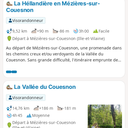
La Héllandière en Mézières-sur-
p
Couesnon
Visorandonneur
9,52 km
+90 m
-86 m
3h 00
Facile
Départ à Mézières-sur-Couesnon (Ille-et-Vilaine)
Au départ de Mézières-sur-Couesnon, une promenade dans
les chemins creux et/ou verdoyants de la Vallée du
Couesnon. Sans grande difficulté, l'itinéraire emprunte des
chemins bien tracés (sauf sur les premiers 500 m) pour être
fait en famille.
La Vallée du Couesnon
Visorandonneur
14,76 km
+186 m
-181 m
4h 45
Moyenne
Départ à Mézières-sur-Couesnon
(Ille-et-Vilaine)