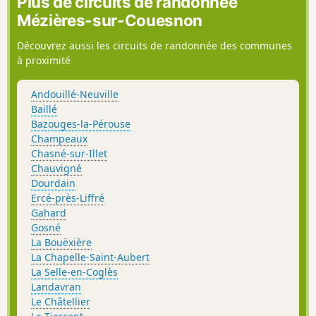
Plus de circuits de randonnée
Mézières-sur-Couesnon
Découvrez aussi les circuits de randonnée des communes
à proximité
Andouillé-Neuville
Baillé
Bazouges-la-Pérouse
Champeaux
Chasné-sur-Illet
Chauvigné
Dourdain
Ercé-près-Liffré
Gahard
Gosné
La Bouëxière
La Chapelle-Saint-Aubert
La Selle-en-Coglès
Landavran
Le Châtellier