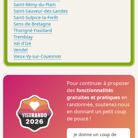
Saint-Rémy-du-Plain
Saint-Sauveur-des-Landes
Saint-Sulpice-la-Forêt
Sens-de-Bretagne
Thorigné-Fouillard
Tremblay
Val-d'Izé
Vendel
Vieux-Vy-sur-Couesnon
Pour continuer à proposer
des
fonctionnalités
gratuites et pratiques
en
randonnée, soutenez-nous
en donnant un petit coup
de pouce !
Je donne un coup de