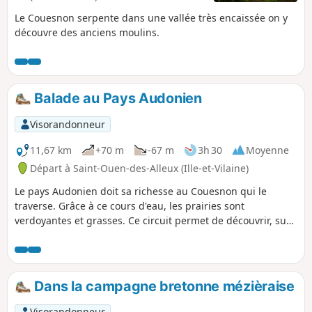
Le Couesnon serpente dans une vallée très encaissée on y
découvre des anciens moulins.
Balade au Pays Audonien
Visorandonneur
11,67 km
+70 m
-67 m
3h 30
Moyenne
Départ à Saint-Ouen-des-Alleux (Ille-et-Vilaine)
Le pays Audonien doit sa richesse au Couesnon qui le
traverse. Grâce à ce cours d'eau, les prairies sont
verdoyantes et grasses. Ce circuit permet de découvrir, sur
une courte distance, cette rivière et le pays qu'elle fertilise.
Dans la campagne bretonne mézièraise
Visorandonneur