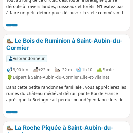
Tout au long de ce circuit, c'est toute la Bretagne qui se
déroule à travers landes, ruisseaux et forêts. N'hésitez pas
à faire un petit détour pour découvrir la stèle commérant la
bataille du 28 juillet 1488.
Le Bois de Ruminion à Saint-Aubin-du-
Cormier
Visorandonneur
3,90 km
+22 m
-22 m
1h 10
Facile
Départ à Saint-Aubin-du-Cormier (Ille-et-Vilaine)
Dans cette petite randonnée familiale , vous apprécierez les
ruines du château médiéval détruit par le Roi de France
après que la Bretagne ait perdu son indépendance lors de
la bataille de Saint-Aubin-du-Cormier. Il ne subsiste que le
côté orienté vers la France....
La Roche Piquée à Saint-Aubin-du-