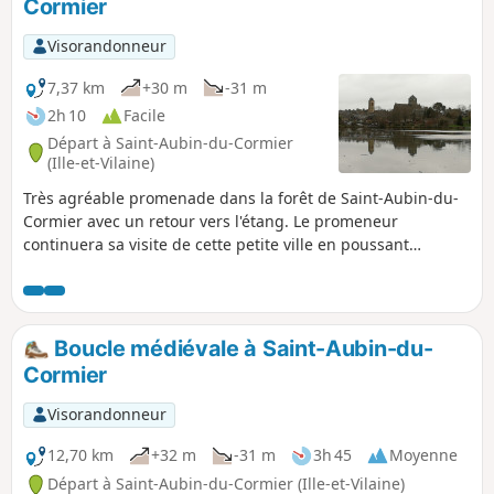
Cormier
Visorandonneur
7,37 km
+30 m
-31 m
2h 10
Facile
Départ à Saint-Aubin-du-Cormier
(Ille-et-Vilaine)
Très agréable promenade dans la forêt de Saint-Aubin-du-
Cormier avec un retour vers l'étang. Le promeneur
continuera sa visite de cette petite ville en poussant
jusqu'au ruines du château démantelé.
Boucle médiévale à Saint-Aubin-du-
Cormier
Visorandonneur
12,70 km
+32 m
-31 m
3h 45
Moyenne
Départ à Saint-Aubin-du-Cormier (Ille-et-Vilaine)