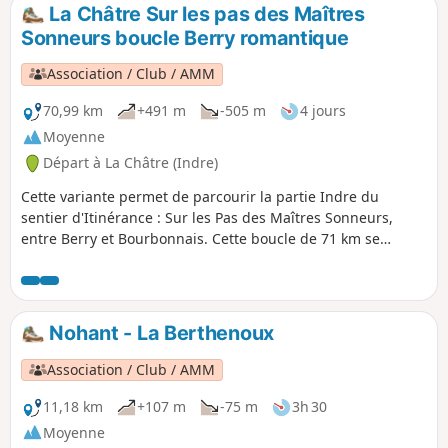
l'Allier.
La Châtre Sur les pas des Maîtres
Sonneurs boucle Berry romantique
Association / Club / AMM
70,99 km
+491 m
-505 m
4 jours
Moyenne
Départ à La Châtre (Indre)
Cette variante permet de parcourir la partie Indre du
sentier d'Itinérance : Sur les Pas des Maîtres Sonneurs,
entre Berry et Bourbonnais. Cette boucle de 71 km se
parcourt en 4 jours, une variante de 3 jours est possible :
voir les Informations pratiques. Ce parcours étant une
boucle, le point de départ peut se faire de n'importe quelles
communes en fonction de la disponibilité des
Nohant - La Berthenoux
hébergements choisis.
Association / Club / AMM
11,18 km
+107 m
-75 m
3h 30
Moyenne