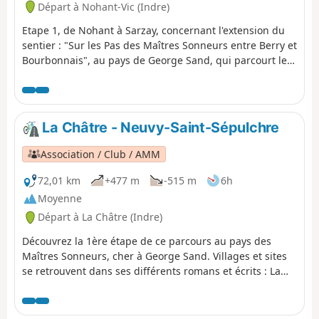
Départ à Nohant-Vic (Indre)
Etape 1, de Nohant à Sarzay, concernant l'extension du
sentier : "Sur les Pas des Maîtres Sonneurs entre Berry et
Bourbonnais", au pays de George Sand, qui parcourt les
lieux décrits dans les dernières veillées du roman Les
Maitres Sonneurs, mais également les deux romans "La
Mare au Diable" et "le Moulin d'Angibault".
La Châtre - Neuvy-Saint-Sépulchre
Association / Club / AMM
72,01 km
+477 m
-515 m
6h
Moyenne
Départ à La Châtre (Indre)
Découvrez la 1ère étape de ce parcours au pays des
Maîtres Sonneurs, cher à George Sand. Villages et sites
se retrouvent dans ses différents romans et écrits : La
mare au diable, Le meunier d'Angibault, Légendes
rustiques, François le Champi et La petite Fadette. Les
Maîtres Sonneurs forment la trame principale du