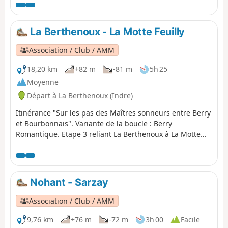
La Berthenoux - La Motte Feuilly
Association / Club / AMM
18,20 km
+82 m
-81 m
5h 25
Moyenne
Départ à La Berthenoux (Indre)
Itinérance "Sur les pas des Maîtres sonneurs entre Berry
et Bourbonnais". Variante de la boucle : Berry
Romantique. Etape 3 reliant La Berthenoux à La Motte
Feuilly
Nohant - Sarzay
Association / Club / AMM
9,76 km
+76 m
-72 m
3h 00
Facile