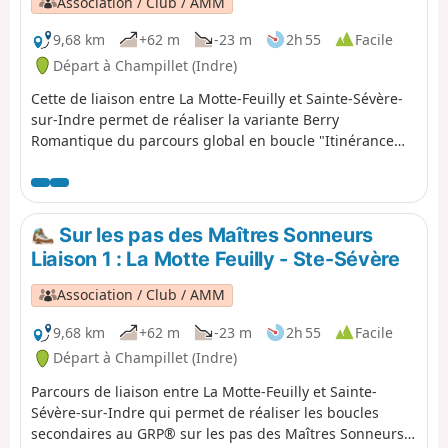
Association / Club / AMM
9,68 km
+62 m
-23 m
2h 55
Facile
Départ à Champillet (Indre)
Cette de liaison entre La Motte-Feuilly et Sainte-Sévère-
sur-Indre permet de réaliser la variante Berry
Romantique du parcours global en boucle "Itinérance
sur les pas des Maîtres Sonneurs entre Berry et
Bourbonnais".
Sur les pas des Maîtres Sonneurs
Liaison 1 : La Motte Feuilly - Ste-Sévère
Association / Club / AMM
9,68 km
+62 m
-23 m
2h 55
Facile
Départ à Champillet (Indre)
Parcours de liaison entre La Motte-Feuilly et Sainte-
Sévère-sur-Indre qui permet de réaliser les boucles
secondaires au GRP® sur les pas des Maîtres Sonneurs: