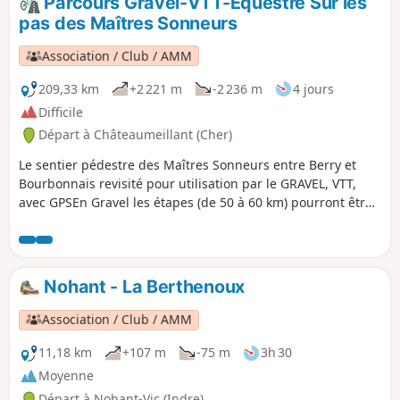
Parcours Gravel-VTT-Équestre Sur les
pas des Maîtres Sonneurs
Association / Club / AMM
209,33 km
+2 221 m
-2 236 m
4 jours
Difficile
Départ à Châteaumeillant (Cher)
Le sentier pédestre des Maîtres Sonneurs entre Berry et
Bourbonnais revisité pour utilisation par le GRAVEL, VTT,
avec GPSEn Gravel les étapes (de 50 à 60 km) pourront être
groupées pour les plus forts soit environ une centaine de
km/jour C'est une boucle donc le départ peut se faire de
n'importe quel village du sentier pour les équestre prévoir
8 étapes
Nohant - La Berthenoux
Association / Club / AMM
11,18 km
+107 m
-75 m
3h 30
Moyenne
Départ à Nohant-Vic (Indre)