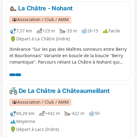
parcours.
La Châtre - Nohant
Association / Club / AMM
7,57 km
+23 m
-33 m
2h 15
Facile
Départ à La Châtre (Indre)
Itinérance "Sur les pas des Maîtres sonneurs entre Berry
et Bourbonnais" Variante en boucle de la boucle "Berry
romantique". Parcours reliant La Châtre à Nohant qui
peut-être effectué avec l'étape 2 : Nohant - La
Berthenoux, l'étape Sainte-Sévère - La Châtre ou La Motte
Feuilly - La Châtre.
De La Châtre à Châteaumeillant
Association / Club / AMM
69,29 km
+432 m
-422 m
5h
Moyenne
Départ à Lacs (Indre)