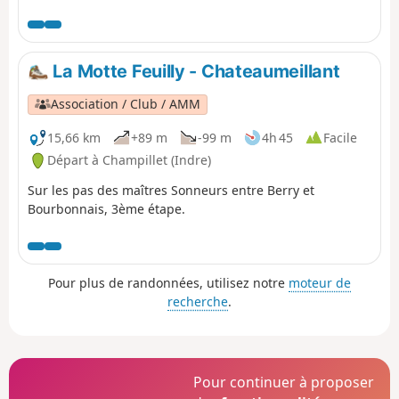
Berry Romantique et Marche berrichonne (en sens
inverse)
La Motte Feuilly - Chateaumeillant
Association / Club / AMM
15,66 km
+89 m
-99 m
4h 45
Facile
Départ à Champillet (Indre)
Sur les pas des maîtres Sonneurs entre Berry et
Bourbonnais, 3ème étape.
Pour plus de randonnées, utilisez notre
moteur de
recherche
.
Pour continuer à proposer