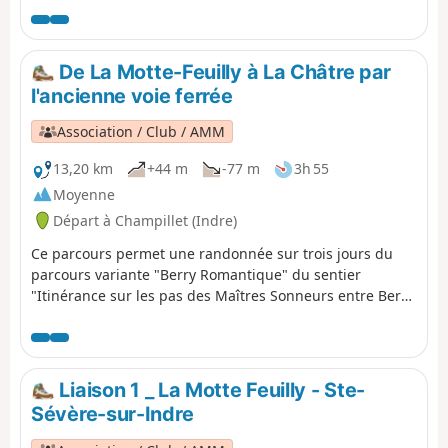
De La Motte-Feuilly à La Châtre par
l'ancienne voie ferrée
Association / Club / AMM
13,20 km
+44 m
-77 m
3h 55
Moyenne
Départ à Champillet (Indre)
Ce parcours permet une randonnée sur trois jours du
parcours variante "Berry Romantique" du sentier
"Itinérance sur les pas des Maîtres Sonneurs entre Berry
et Bourbonnais" Soit la boucle: La Châtre - La Berthenoux
- La Motte Feuilly - La Châtre
Liaison 1 _ La Motte Feuilly - Ste-
Sévère-sur-Indre