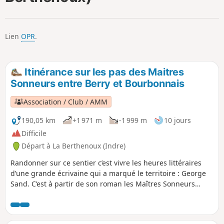
p
Lien
OPR
.
Itinérance sur les pas des Maitres
Sonneurs entre Berry et Bourbonnais
Association / Club / AMM
190,05 km
+1 971 m
-1 999 m
10 jours
Difficile
Départ à La Berthenoux (Indre)
Randonner sur ce sentier c’est vivre les heures littéraires
d’une grande écrivaine qui a marqué le territoire : George
Sand. C’est à partir de son roman les Maîtres Sonneurs
qu’est créé il y a une trentaine d’années un sentier littéraire
en boucle, entre Berry et Bourbonnais, entre La Châtre et
Huriel, à travers les départements de l'Indre du Cher et de