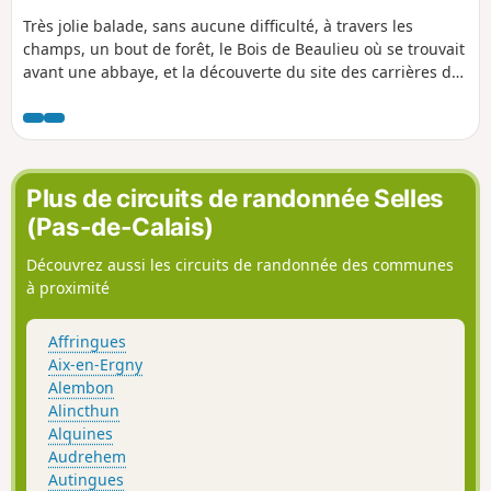
Très jolie balade, sans aucune difficulté, à travers les
champs, un bout de forêt, le Bois de Beaulieu où se trouvait
avant une abbaye, et la découverte du site des carrières de
Stinkal : très grande prudence en semaine où le trafic des
camions est important. Malheureusement, on pouvait,
avant, emprunter un petit chemin qui longeait la voie
ferrée, chemin que l'on prenait sur le site des carrières.
Désormais, l'accès de ce chemin est strictement interdit, ce
Plus de circuits de randonnée Selles
qui oblige à finir la randonnée sur le bitume, à partir des
(Pas-de-Calais)
carrières. Ce qui n'enlève rien au charme du début de la
balade.
Découvrez aussi les circuits de randonnée des communes
à proximité
Affringues
Aix-en-Ergny
Alembon
Alincthun
Alquines
Audrehem
Autingues