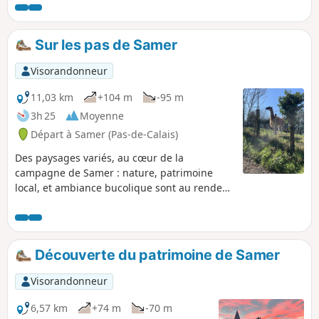
Sur les pas de Samer
Visorandonneur
11,03 km
+104 m
-95 m
3h 25
Moyenne
Départ à Samer (Pas-de-Calais)
Des paysages variés, au cœur de la
campagne de Samer : nature, patrimoine
local, et ambiance bucolique sont au rendez-
vous.
Découverte du patrimoine de Samer
Visorandonneur
6,57 km
+74 m
-70 m