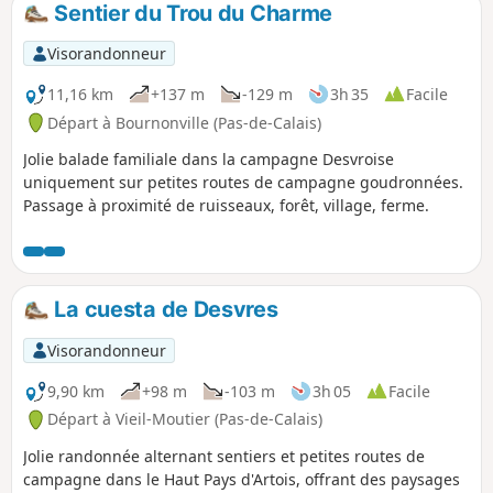
Sentier du Trou du Charme
p
Visorandonneur
11,16 km
+137 m
-129 m
3h 35
Facile
Départ à Bournonville (Pas-de-Calais)
Jolie balade familiale dans la campagne Desvroise
uniquement sur petites routes de campagne goudronnées.
Passage à proximité de ruisseaux, forêt, village, ferme.
La cuesta de Desvres
Visorandonneur
9,90 km
+98 m
-103 m
3h 05
Facile
Départ à Vieil-Moutier (Pas-de-Calais)
Jolie randonnée alternant sentiers et petites routes de
campagne dans le Haut Pays d'Artois, offrant des paysages