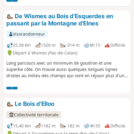
que traversée de Doudeauville, sur une route qui longe
agréablement la Course. Les monts apportent un dénivelé
raisonnable à cette randonnée familiale.
De Wismes au Bois d'Esquerdes en
passant par la Montagne d'Elnes
Visorandonneur
25,58 km
+320 m
-314 m
8h 15
Difficile
Départ à Wismes (Pas-de-Calais)
Long parcours avec un minimum de goudron et une
superbe côte. On trouve aussi quelques longues lignes
droites au milieu des champs qui vont en réjouir plus d'un !
Fin juillet 2020: - le passage entre les points 6 et 7 est
nickel. - au point 13, après le bosquet, on traverse sur une
cinquantaine de mètres un champ de maîs (le passage est
bien net) avant de trouver le chemin.
Le Bois d'Elloo
Collectivité territoriale
15,40 km
+182 m
-182 m
4h 55
Difficile
Départ à Tournehem-sur-la-Hem (Pas-de-Calais)