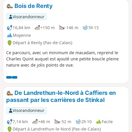
Bois de Renty
Visorandonneur
16,84 km
+150 m
-146 m
5h 15
Moyenne
Départ à Renty (Pas-de-Calais)
Ce parcours, avec un minimum de macadam, reprend le
Charles Quint auquel est ajouté une petite boucle pleine
nature avec de jolis points de vue.
De Landrethun-le-Nord à Caffiers en
passant par les carrières de Stinkal
Visorandonneur
7,14 km
+46 m
-52 m
2h 10
Facile
Départ à Landrethun-le-Nord (Pas-de-Calais)