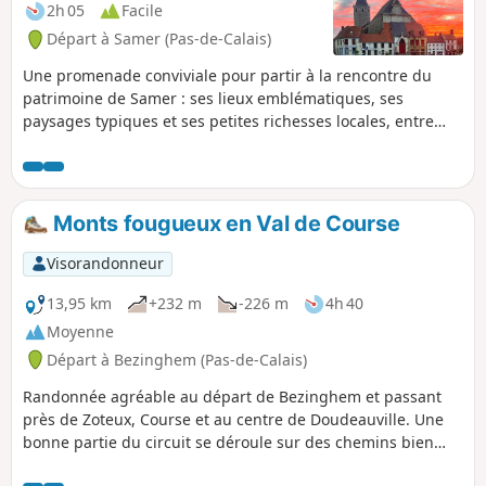
2h 05
Facile
Départ à Samer (Pas-de-Calais)
Une promenade conviviale pour partir à la rencontre du
patrimoine de Samer : ses lieux emblématiques, ses
paysages typiques et ses petites richesses locales, entre
nature et histoire. Circuit facilement réalisable pour des
personnes avec poussettes et/ou animaux.
Monts fougueux en Val de Course
Visorandonneur
13,95 km
+232 m
-226 m
4h 40
Moyenne
Départ à Bezinghem (Pas-de-Calais)
Randonnée agréable au départ de Bezinghem et passant
près de Zoteux, Course et au centre de Doudeauville. Une
bonne partie du circuit se déroule sur des chemins bien
entretenus. Il alterne entre campagne et petit village, ainsi