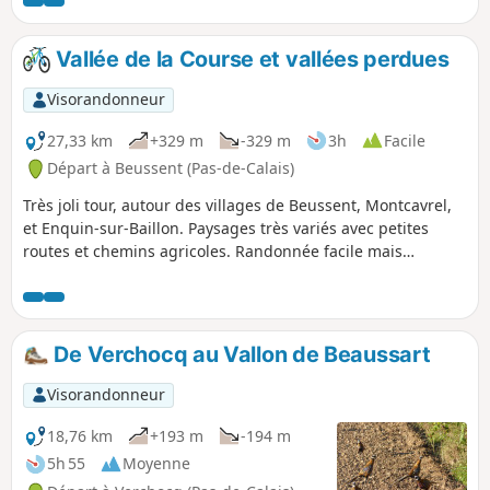
Vallée de la Course et vallées perdues
Visorandonneur
27,33 km
+329 m
-329 m
3h
Facile
Départ à Beussent (Pas-de-Calais)
Très joli tour, autour des villages de Beussent, Montcavrel,
et Enquin-sur-Baillon. Paysages très variés avec petites
routes et chemins agricoles. Randonnée facile mais
sportive. Vous aurez la chance de voir différents aspects de
la vallée de la Course, avec ses cressonnières encore en
activité. Halte pique-nique agréable à Enquin sur Baillon
(table ombragée) ou Beussent, près de la rivière. Le départ
De Verchocq au Vallon de Beaussart
se fait d'Enquinehaut car la descente sur la Course est
splendide. Vous verrez de jolies vallées perdues.
Visorandonneur
18,76 km
+193 m
-194 m
5h 55
Moyenne