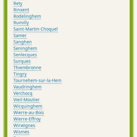
Rety
Rinxent
Rodelinghem
Rumilly
Saint-Martin-Choquel
Samer
Sanghen
Seninghem
Senlecques
Surques
Thiembronne
Tingry
Tournehem-sur-la-Hem
Vaudringhem
Verchocq
Vieil-Moutier
Wicquinghem
Wierre-au-Bois
Wierre-Effroy
Wirwignes
Wismes