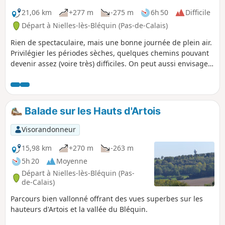
21,06 km
+277 m
-275 m
6h 50
Difficile
Départ à Nielles-lès-Bléquin (Pas-de-Calais)
Rien de spectaculaire, mais une bonne journée de plein air.
Privilégier les périodes sèches, quelques chemins pouvant
devenir assez (voire très) difficiles. On peut aussi envisager
le départ de Wismes (parking à l'église) qui permet de
laisser le pique-nique dans la voiture et donc de soulager
un peu le dos.
Balade sur les Hauts d'Artois
Visorandonneur
15,98 km
+270 m
-263 m
5h 20
Moyenne
Départ à Nielles-lès-Bléquin (Pas-
de-Calais)
Parcours bien vallonné offrant des vues superbes sur les
hauteurs d'Artois et la vallée du Bléquin.