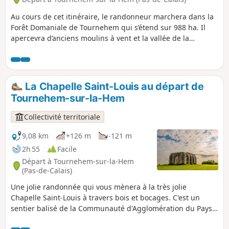
Au cours de cet itinéraire, le randonneur marchera dans la
Forêt Domaniale de Tournehem qui s’étend sur 988 ha. Il
apercevra d’anciens moulins à vent et la vallée de la
Hem.C'est un sentier balisé de la Communauté
d'Agglomération du Pays de Saint-Omer.
La Chapelle Saint-Louis au départ de
Tournehem-sur-la-Hem
Collectivité territoriale
9,08 km
+126 m
-121 m
2h 55
Facile
Départ à Tournehem-sur-la-Hem
(Pas-de-Calais)
Une jolie randonnée qui vous mènera à la très jolie
Chapelle Saint-Louis à travers bois et bocages. C'est un
sentier balisé de la Communauté d'Agglomération du Pays
de Saint-Omer.