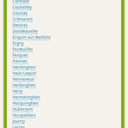
Cormont
Coulomby
Courset
Crémarest
Desvres
Doudeauville
Enquin-sur-Baillons
Ergny
Escœuilles
Ferques
Fiennes
Hardinghen
Haut-Loquin
Henneveux
Herbinghen
Herly
Hermelinghen
Hocquinghen
Hubersent
Hucqueliers
Journy
Lacres