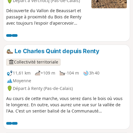
Départ à Verchocq (Pas-de-Calais)
Découverte du Vallon de Beaussart et
passage à proximité du Bois de Renty
avec toujours l'espoir d'apercevoir
quelques animaux : uniquement
quelques faisans vénérés ce 16 octobre
mais ils se laissent pratiquement
caresser. Un régal pour les sportifs
Le Charles Quint depuis Renty
armés ! Pratiquement pas de routes sur
ce circuit.
Collectivité territoriale
11,61 km
+109 m
-104 m
3h 40
Moyenne
Départ à Renty (Pas-de-Calais)
Au cours de cette marche, vous serez dans le bois où vous
le longerez. En outre, vous aurez une vue sur la vallée de
l'Aa. C'est un sentier balisé de la Communauté
d'Agglomération du Pays de Saint-Omer.