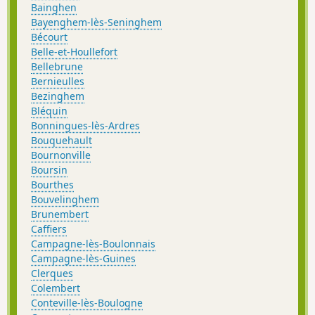
Bainghen
Bayenghem-lès-Seninghem
Bécourt
Belle-et-Houllefort
Bellebrune
Bernieulles
Bezinghem
Bléquin
Bonningues-lès-Ardres
Bouquehault
Bournonville
Boursin
Bourthes
Bouvelinghem
Brunembert
Caffiers
Campagne-lès-Boulonnais
Campagne-lès-Guines
Clerques
Colembert
Conteville-lès-Boulogne