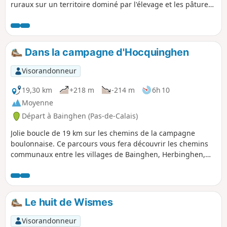
ruraux sur un territoire dominé par l'élevage et les pâtures.
Le secteur a un relief marqué et des altitudes élevées.
Dans la campagne d'Hocquinghen
Visorandonneur
19,30 km
+218 m
-214 m
6h 10
Moyenne
Départ à Bainghen (Pas-de-Calais)
Jolie boucle de 19 km sur les chemins de la campagne
boulonnaise. Ce parcours vous fera découvrir les chemins
communaux entre les villages de Bainghen, Herbinghen,
Hocquinghen et Nabringhen. Ce circuit est un mixage de
plusieurs chemins de randonnée du secteur. Nombreux
sont les chemins permettant de sillonner au travers des
champs cultivés ou pâtures, à la lisière des bois et à flanc
Le huit de Wismes
de coteaux. Quelques difficultés d'orientation, voir les avis
Visorandonneur