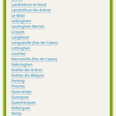
Landrethun-le-Nord
Landrethun-lès-Ardres
Le Wast
Ledinghem
Leulinghen-Bernes
Licques
Longfossé
Longueville (Pas-de-Calais)
Lottinghen
Louches
Menneville (Pas-de-Calais)
Nabringhen
Nielles-lès-Ardres
Nielles-lès-Bléquin
Parenty
Preures
Quercamps
Quesques
Questrecques
Rebergues
Renty