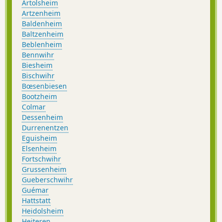
Artolsheim
Artzenheim
Baldenheim
Baltzenheim
Beblenheim
Bennwihr
Biesheim
Bischwihr
Bœsenbiesen
Bootzheim
Colmar
Dessenheim
Durrenentzen
Eguisheim
Elsenheim
Fortschwihr
Grussenheim
Gueberschwihr
Guémar
Hattstatt
Heidolsheim
Heiteren