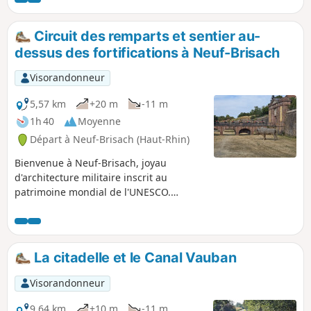
Circuit des remparts et sentier au-
dessus des fortifications à Neuf-Brisach
Visorandonneur
5,57 km
+20 m
-11 m
1h 40
Moyenne
Départ à Neuf-Brisach (Haut-Rhin)
Bienvenue à Neuf-Brisach, joyau
d'architecture militaire inscrit au
patrimoine mondial de l'UNESCO.
Explorez les secrets de l'ingéniosité de
Vauban, en empruntant ce circuit à la
découverte des fortifications. La
première partie du circuit au bas des
La citadelle et le Canal Vauban
fortifications est accessible à tout le
monde (facile), la seconde est plus
Visorandonneur
délicate avec des escaliers et un sentier
serpentant sur les hauteurs des
9,64 km
+10 m
-11 m