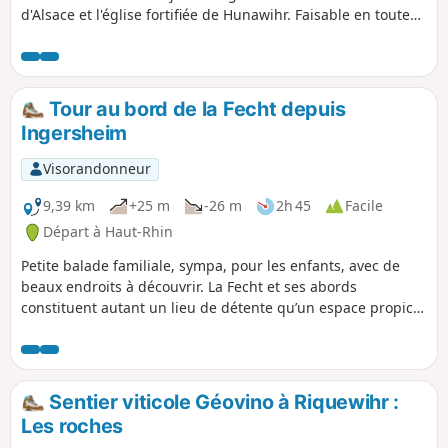
d'Alsace et l'église fortifiée de Hunawihr. Faisable en toute
saison. Au tout début du printemps, on a le plaisir de voir
les amandiers en fleurs. En automne, on profite des belles
couleurs de la saison.
Tour au bord de la Fecht depuis
Ingersheim
Visorandonneur
9,39 km
+25 m
-26 m
2h 45
Facile
Départ à Haut-Rhin
Petite balade familiale, sympa, pour les enfants, avec de
beaux endroits à découvrir. La Fecht et ses abords
constituent autant un lieu de détente qu’un espace propice
à la biodiversité. Marchez à la découverte de cette rivière
qui, au fil du temps, a contribué à forger l’identité
communale. Des canards colverts aux hérons cendrés, en
passant par des poissons en tous genres, on peut, en effet,
Sentier viticole Géovino à Riquewihr :
rencontrer de nombreuses petites bêtes ! On peut même
Les roches
apercevoir des castors !