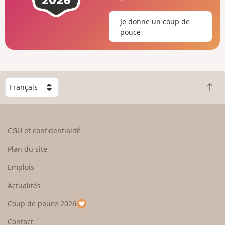
Je donne un coup de
pouce
C
R
h
e
o
t
i
o
s
CGU et confidentialité
u
i
r
s
Plan du site
e
s
n
e
Emplois
h
z
Actualités
a
u
u
n
Coup de pouce 2026
t
p
a
Contact