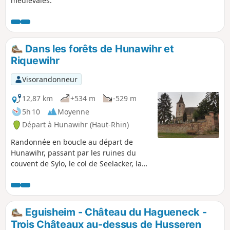
médiévales.
Dans les forêts de Hunawihr et
Riquewihr
Visorandonneur
12,87 km
+534 m
-529 m
5h 10
Moyenne
Départ à Hunawihr (Haut-Rhin)
Randonnée en boucle au départ de
Hunawihr, passant par les ruines du
couvent de Sylo, le col de Seelacker, la
ruine du château de Reichenstein et le
village de Riquewihr.Parcours
principalement en forêt, agrémenté par
la visite des deux villages bien typiques
Eguisheim - Château du Hagueneck -
que sont Hunawihr et Riquewihr.
Trois Châteaux au-dessus de Husseren
Randonnée accessible via la Gare de