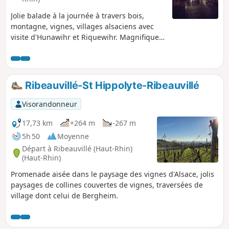
Jolie balade à la journée à travers bois,
montagne, vignes, villages alsaciens avec
visite d'Hunawihr et Riquewihr. Magnifiques
paysages et superbes villages.
Ribeauvillé-St Hippolyte-Ribeauvillé
Visorandonneur
17,73 km
+264 m
-267 m
5h 50
Moyenne
Départ à Ribeauvillé (Haut-Rhin)
(Haut-Rhin)
Promenade aisée dans le paysage des vignes d'Alsace, jolis
paysages de collines couvertes de vignes, traversées de
village dont celui de Bergheim.