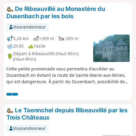
De Ribeauvillé au Monastère du
Dusenbach par les bois
Visorandonneur
5,26 km
+209 m
-203 m
2h 05
Facile
Départ à Ribeauvillé (Haut-Rhin)
(Haut-Rhin)
Cette petite promenade vous permettra d'accéder au
Dusenbach en évitant la route de Sainte-Marie-aux-Mines,
qui est dangereuse. À partir du Dusenbach, possibilité de
monter au Taennchel ou aux châteaux.
Le Taennchel depuis Ribeauvillé par les
Trois Châteaux
Visorandonneur