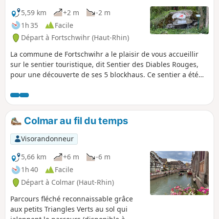
5,59 km
+2 m
-2 m
1h 35
Facile
Départ à Fortschwihr (Haut-Rhin)
La commune de Fortschwihr a le plaisir de vous accueillir
sur le sentier touristique, dit Sentier des Diables Rouges,
pour une découverte de ses 5 blockhaus. Ce sentier a été
balisé, et les blockhaus rénovés par le Conseil des Sages en
2024. ⁠⁠⁠⁠⁠⁠⁠
Colmar au fil du temps
Visorandonneur
5,66 km
+6 m
-6 m
1h 40
Facile
Départ à Colmar (Haut-Rhin)
Parcours fléché reconnaissable grâce
aux petits Triangles Verts au sol qui