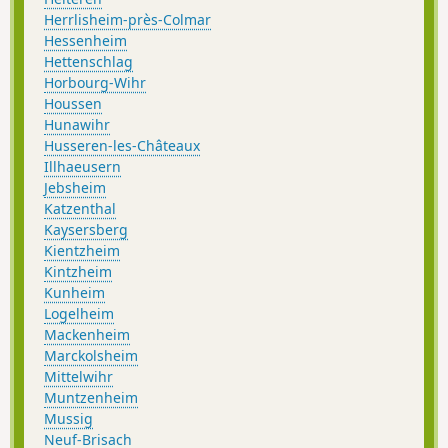
Herrlisheim-près-Colmar
Hessenheim
Hettenschlag
Horbourg-Wihr
Houssen
Hunawihr
Husseren-les-Châteaux
Illhaeusern
Jebsheim
Katzenthal
Kaysersberg
Kientzheim
Kintzheim
Kunheim
Logelheim
Mackenheim
Marckolsheim
Mittelwihr
Muntzenheim
Mussig
Neuf-Brisach