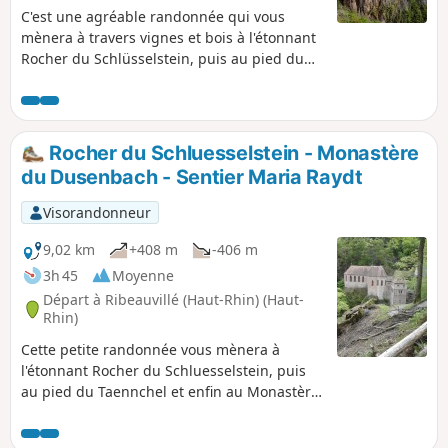
C'est une agréable randonnée qui vous
mènera à travers vignes et bois à l'étonnant
Rocher du Schlüsselstein, puis au pied du
Taennchel et enfin à deux des trois châteaux
de Ribeauvillé. Quelques montées, mais
dans l'ensemble c'est un circuit sans grande
difficulté.
Rocher du Schluesselstein - Monastère
du Dusenbach - Sentier Maria Raydt
Visorandonneur
9,02 km
+408 m
-406 m
3h 45
Moyenne
Départ à Ribeauvillé (Haut-Rhin) (Haut-
Rhin)
Cette petite randonnée vous mènera à
l'étonnant Rocher du Schluesselstein, puis
au pied du Taennchel et enfin au Monastère
du Dusenbach. Retour par le célèbre sentier
Maria Raydt.