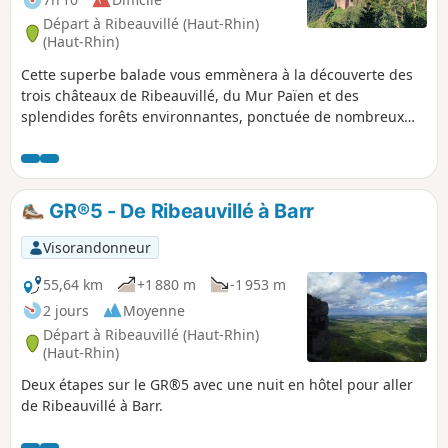
Départ à Ribeauvillé (Haut-Rhin)
(Haut-Rhin)
Cette superbe balade vous emmènera à la découverte des
trois châteaux de Ribeauvillé, du Mur Païen et des
splendides forêts environnantes, ponctuée de nombreux
arrêts sur des rochers offrant de magnifiques points de
vue. La randonnée se distingue par une montée exigeante,
avec des pentes raides qui se succèdent, apportant un
beau défi aux marcheurs. La descente, plus douce, vous
GR®5 - De Ribeauvillé à Barr
conduira jusqu'au paisible Monastère de Dusenbach,
offrant un contraste agréable après l'effort.
Visorandonneur
55,64 km
+1 880 m
-1 953 m
2 jours
Moyenne
Départ à Ribeauvillé (Haut-Rhin)
(Haut-Rhin)
Deux étapes sur le GR®5 avec une nuit en hôtel pour aller
de Ribeauvillé à Barr.