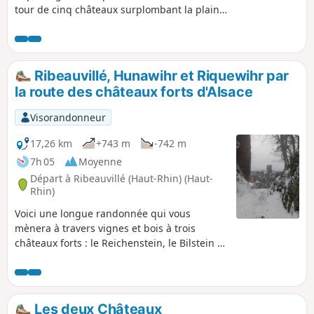
tour de cinq châteaux surplombant la plaine
d'Alsace au Sud de Colmar. À partir du
camping d''Eguisheim, montée à travers les
vignes vers la Tour d'Haguenek, puis le
Château d'Hohlansburg par le Sentier
Ribeauvillé, Hunawihr et Riquewihr par
Herzog, passage par la Fontaine de la Dame
la route des châteaux forts d'Alsace
puis sous le Rocher Turenne et l'Abri de
Stauffen puis retour par les Trois Châteaux
Visorandonneur
surplombant Husseren-les-Châteaux puis
par les vignes surplombant Eguisheim.
17,26 km
+743 m
-742 m
7h 05
Moyenne
Départ à Ribeauvillé (Haut-Rhin) (Haut-
Rhin)
Voici une longue randonnée qui vous
mènera à travers vignes et bois à trois
châteaux forts : le Reichenstein, le Bilstein et
le Saint-Ulrich. Passage par le magnifique
Monastère Notre-Dame de Dusenbach.
Les deux Châteaux