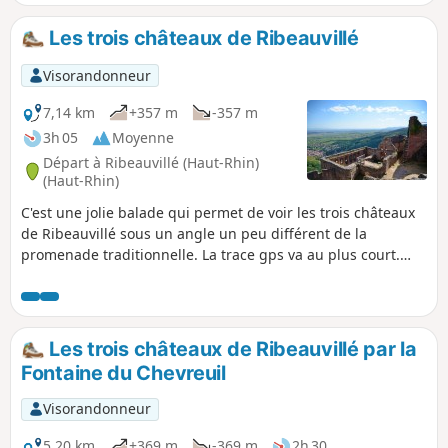
Les trois châteaux de Ribeauvillé
Visorandonneur
7,14 km
+357 m
-357 m
3h 05
Moyenne
Départ à Ribeauvillé (Haut-Rhin)
(Haut-Rhin)
C'est une jolie balade qui permet de voir les trois châteaux
de Ribeauvillé sous un angle un peu différent de la
promenade traditionnelle. La trace gps va au plus court.
Pour voir les trois châteaux, suivez le descriptif. A éviter
absolument en période de marché de noël ou le jour du
Pfifferday. Ribeauvillé est devenu récemment extrêmement
touristique.
Les trois châteaux de Ribeauvillé par la
Fontaine du Chevreuil
Visorandonneur
5,20 km
+369 m
-369 m
2h 30