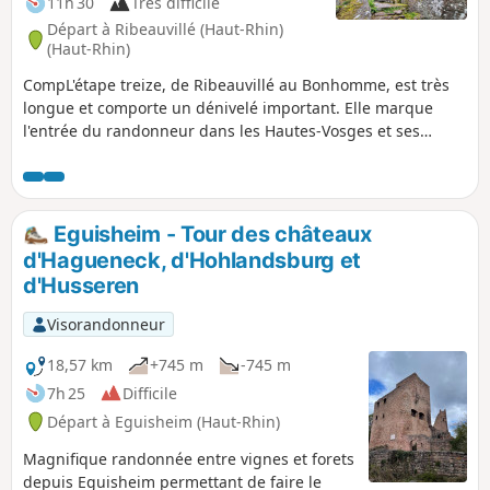
11h 30
Très difficile
Départ à Ribeauvillé (Haut-Rhin)
(Haut-Rhin)
CompL'étape treize, de Ribeauvillé au Bonhomme, est très
longue et comporte un dénivelé important. Elle marque
l'entrée du randonneur dans les Hautes-Vosges et ses
premiers grands sommets : Hirzberg, Brézouard, via la
vallée de Lapoutroie. Avec une ambiance montagnarde et
de superbes vues en perspective.
Eguisheim - Tour des châteaux
d'Hagueneck, d'Hohlandsburg et
d'Husseren
Visorandonneur
18,57 km
+745 m
-745 m
7h 25
Difficile
Départ à Eguisheim (Haut-Rhin)
Magnifique randonnée entre vignes et forets
depuis Eguisheim permettant de faire le