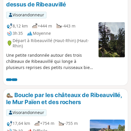
dessus de Ribeauvillé
Visorandonneur
8,12 km
+444 m
-443 m
3h 35
Moyenne
Départ à Ribeauvillé (Haut-Rhin) (Haut-
Rhin)
Une petite randonnée autour des trois
châteaux de Ribeauvillé qui longe à
plusieurs reprises des petits ruisseaux bien
agréables et passe par deux fontaines.
Boucle par les châteaux de Ribeauvillé,
le Mur Païen et des rochers
Visorandonneur
17,64 km
+754 m
-755 m
7h 10
Difficile