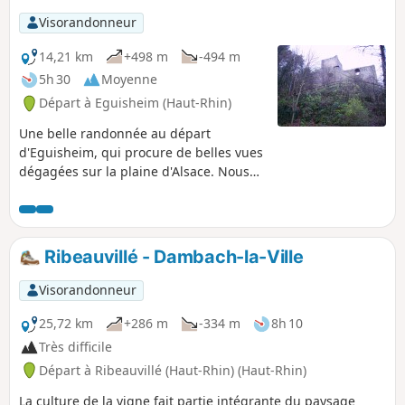
Riquewihr Poste.
Visorandonneur
14,21 km
+498 m
-494 m
5h 30
Moyenne
Départ à Eguisheim (Haut-Rhin)
Une belle randonnée au départ
d'Eguisheim, qui procure de belles vues
dégagées sur la plaine d'Alsace. Nous
passons par le Château du Hagueneck
et les Trois Châteaux au-dessus de
Husseren. Au retour, la visite du village
pittoresque d'Eguisheim s'impose, avec
Ribeauvillé - Dambach-la-Ville
sa belle rue des remparts circulaire.
Visorandonneur
25,72 km
+286 m
-334 m
8h 10
Très difficile
Départ à Ribeauvillé (Haut-Rhin) (Haut-Rhin)
La culture de la vigne fait partie intégrante du paysage