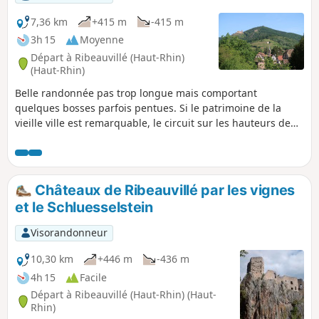
7,36 km
+415 m
-415 m
3h 15
Moyenne
Départ à Ribeauvillé (Haut-Rhin)
(Haut-Rhin)
Belle randonnée pas trop longue mais comportant
quelques bosses parfois pentues. Si le patrimoine de la
vieille ville est remarquable, le circuit sur les hauteurs de
Ribeauvillé vaut le détour avec ses trois châteaux et le
monastère de Notre-Dame de Dusenbach.
Châteaux de Ribeauvillé par les vignes
et le Schluesselstein
Visorandonneur
10,30 km
+446 m
-436 m
4h 15
Facile
Départ à Ribeauvillé (Haut-Rhin) (Haut-
Rhin)