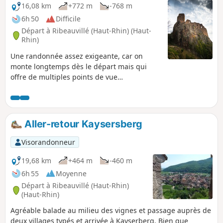
16,08 km
+772 m
-768 m
6h 50
Difficile
Départ à Ribeauvillé (Haut-Rhin) (Haut-
Rhin)
Une randonnée assez exigeante, car on
monte longtemps dès le départ mais qui
offre de multiples points de vue
incroyables.On commence par monter aux
trois châteaux par des sentiers le long du
vignoble, puis ensuite on fait l'ascension du
Taennechel par sa pointe Sud-Est assez
Aller-retour Kaysersberg
raide, qui se nomme le Rocher de la Paix
d'Udine qui offre lui aussi un point de vue
Visorandonneur
assez saisissant sur la plaine d'Alsace.
Ensuite les multiples rochers de grès qui
19,68 km
+464 m
-460 m
jalonnent la crête sont visités avant de
6h 55
Moyenne
redescendre sur Ribeauvillé.
Départ à Ribeauvillé (Haut-Rhin)
(Haut-Rhin)
Agréable balade au milieu des vignes et passage auprès de
deux villages typés et arrivée à Kayserberg. Bien que