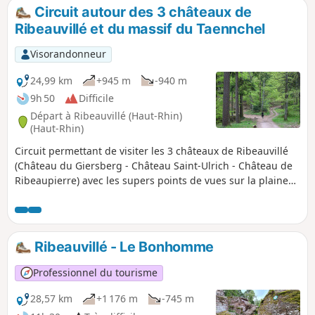
Witzigfelsen et le Château du Reichenberg.
Circuit autour des 3 châteaux de
Le retour se fait dans les vignes sur le
Ribeauvillé et du massif du Taennchel
Chemin de Compostelle. Randonnée
accessible via la Gare de Ribeauville-Gare-
Visorandonneur
Routiè.
24,99 km
+945 m
-940 m
9h 50
Difficile
Départ à Ribeauvillé (Haut-Rhin)
(Haut-Rhin)
Circuit permettant de visiter les 3 châteaux de Ribeauvillé
(Château du Giersberg - Château Saint-Ulrich - Château de
Ribeaupierre) avec les supers points de vues sur la plaine
d'Alsace. Ensuite la montée et la traversée du Massif du
Taennchel avec ses Rochers, son mur Païen et ses points de
vues sur le château du Haut-Koenigsbourg.
Ribeauvillé - Le Bonhomme
Professionnel du tourisme
28,57 km
+1 176 m
-745 m