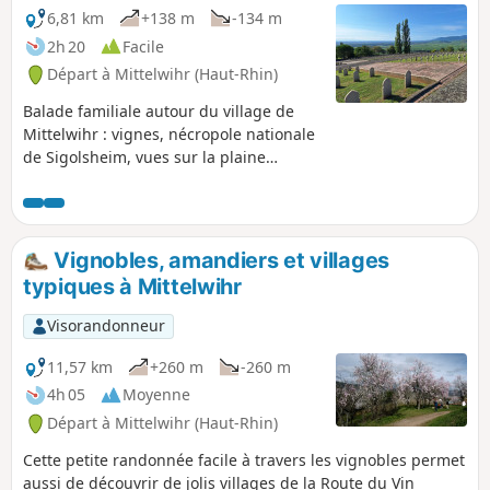
6,81 km
+138 m
-134 m
2h 20
Facile
Départ à Mittelwihr (Haut-Rhin)
Balade familiale autour du village de
Mittelwihr : vignes, nécropole nationale
de Sigolsheim, vues sur la plaine
d'Alsace et les contreforts des Vosges
pour finir par la surprenante colline aux
amandiers qui vaut à Mittelwihr son
surnom de "Midi de l'Alsace".
Vignobles, amandiers et villages
typiques à Mittelwihr
Visorandonneur
11,57 km
+260 m
-260 m
4h 05
Moyenne
Départ à Mittelwihr (Haut-Rhin)
Cette petite randonnée facile à travers les vignobles permet
aussi de découvrir de jolis villages de la Route du Vin