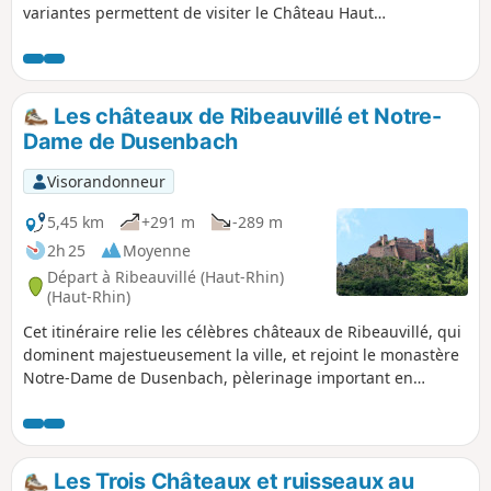
variantes permettent de visiter le Château Haut
Ribeaupierre au passage ou le monastère Notre-Dame de
Dusenbach. Il ne fait que 11 km, mais plus de 600m de
dénivelé. À réserver aux marcheurs en bonne condition
physique.
Les châteaux de Ribeauvillé et Notre-
Dame de Dusenbach
Visorandonneur
5,45 km
+291 m
-289 m
2h 25
Moyenne
Départ à Ribeauvillé (Haut-Rhin)
(Haut-Rhin)
Cet itinéraire relie les célèbres châteaux de Ribeauvillé, qui
dominent majestueusement la ville, et rejoint le monastère
Notre-Dame de Dusenbach, pèlerinage important en
Alsace. De magnifiques vues sur le vignoble, la plaine et la
Forêt-Noire sont à admirer depuis les châteaux forts, points
culminants de la balade.
Les Trois Châteaux et ruisseaux au