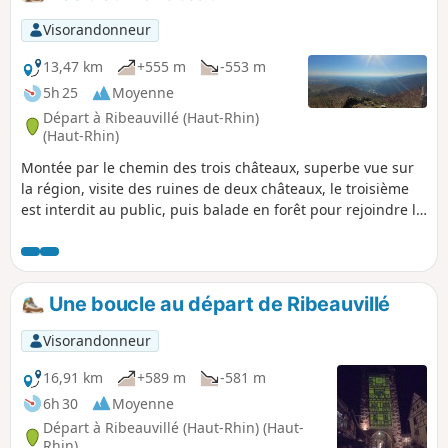
Visorandonneur
13,47 km
+555 m
-553 m
5h 25
Moyenne
Départ à Ribeauvillé (Haut-Rhin)
(Haut-Rhin)
Montée par le chemin des trois châteaux, superbe vue sur
la région, visite des ruines de deux châteaux, le troisième
est interdit au public, puis balade en forêt pour rejoindre le
monastère "N.D. de Dusenbach", descente par le chemin de
croix original.
Une boucle au départ de Ribeauvillé
Visorandonneur
16,91 km
+589 m
-581 m
6h 30
Moyenne
Départ à Ribeauvillé (Haut-Rhin) (Haut-
Rhin)