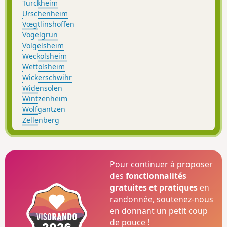
Turckheim
Urschenheim
Vœgtlinshoffen
Vogelgrun
Volgelsheim
Weckolsheim
Wettolsheim
Wickerschwihr
Widensolen
Wintzenheim
Wolfgantzen
Zellenberg
Pour continuer à proposer
des
fonctionnalités
gratuites et pratiques
en
randonnée, soutenez-nous
en donnant un petit coup
de pouce !