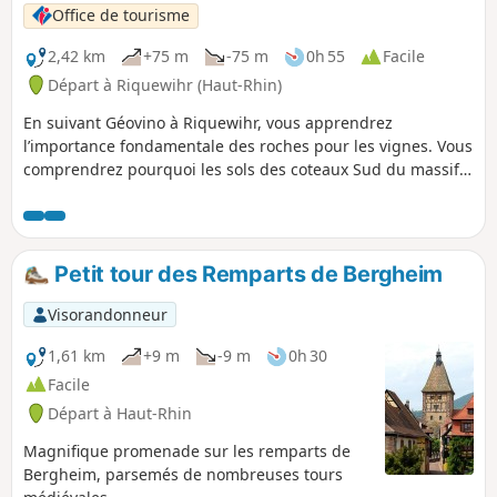
Office de tourisme
2,42 km
+75 m
-75 m
0h 55
Facile
Départ à Riquewihr (Haut-Rhin)
En suivant Géovino à Riquewihr, vous apprendrez
l’importance fondamentale des roches pour les vignes. Vous
comprendrez pourquoi les sols des coteaux Sud du massif
vosgien sont si particuliers, mais aussi la relation entre les
roches, les sols et la vigne, jusqu’à leur influence sur l’arôme
des vins !
Petit tour des Remparts de Bergheim
Visorandonneur
1,61 km
+9 m
-9 m
0h 30
Facile
Départ à Haut-Rhin
Magnifique promenade sur les remparts de
Bergheim, parsemés de nombreuses tours