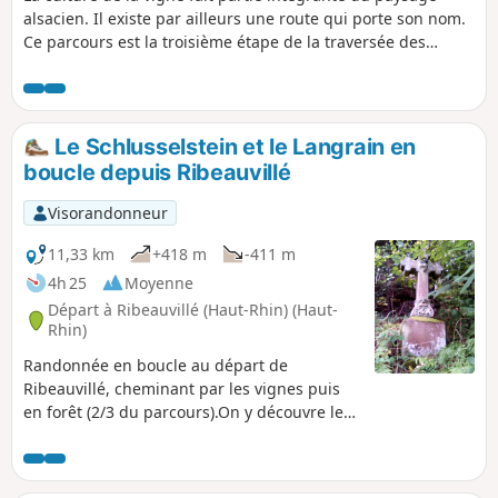
alsacien. Il existe par ailleurs une route qui porte son nom.
Ce parcours est la troisième étape de la traversée des
vignes et permet de relier Ribeauvillé à Dambach-la-Ville.
Les points de vue sont très nombreux voire même
omniprésents en dehors des villages. Ces derniers sont très
typiques avec de jolies maisons à colombages et ont un
Le Schlusselstein et le Langrain en
charme indéniable. Le patrimoine est lui aussi tout aussi
boucle depuis Ribeauvillé
bien représenté.
Visorandonneur
11,33 km
+418 m
-411 m
4h 25
Moyenne
Départ à Ribeauvillé (Haut-Rhin) (Haut-
Rhin)
Randonnée en boucle au départ de
Ribeauvillé, cheminant par les vignes puis
en forêt (2/3 du parcours).On y découvre le
Rocher classé du Schlusselstein, puis on
redescend vers le Langrain pour suivre le
Ruisseau du Bergenbach jusqu'au Rocher du