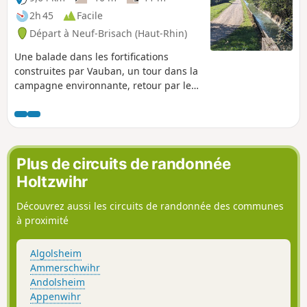
fortifications. Elle est déconseillée aux
2h 45
Facile
personnes sujettes au vertiges et aux
Départ à Neuf-Brisach (Haut-Rhin)
jeunes enfants.
Une balade dans les fortifications
construites par Vauban, un tour dans la
campagne environnante, retour par le
Canal Vauban, le tour des étangs de
pêche et retour vers la ville par les
fortifications.
Plus de circuits de randonnée
Holtzwihr
Découvrez aussi les circuits de randonnée des communes
à proximité
Algolsheim
Ammerschwihr
Andolsheim
Appenwihr