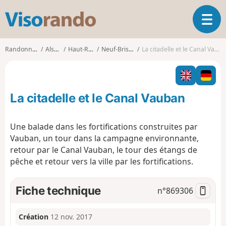
V
O
i
u
s
v
o
Randonnées
Alsace
Haut-Rhin
Neuf-Brisach
La citadelle et le Canal Vauban
r
r
i
a
r
n
l
d
La citadelle et le Canal Vauban
a
o
n
a
Une balade dans les fortifications construites par
v
Vauban, un tour dans la campagne environnante,
i
retour par le Canal Vauban, le tour des étangs de
g
pêche et retour vers la ville par les fortifications.
a
t
i
Fiche technique
n°
869306
o
n
Création
12 nov. 2017