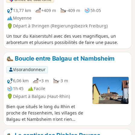
On rejoint le parking en passant sous les
palmiers !
13,77 km
+409 m
-409 m
5h 05
Moyenne
Départ à Ihringen (Regierungsbezirk Freiburg)
Un tour du Kaiserstuhl avec des vues magnifiques, un
arboretum et plusieurs possibilités de faire une pause.
Boucle entre Balgau et Nambsheim
Visorandonneur
6,06 km
+3 m
-3 m
1h 45
Facile
Départ à Balgau (Haut-Rhin)
Bien que situés le long du Rhin et
proche de Fessenheim, les villages de
Balgau et Nambsheim n'ont rien
d'industriel, au contraire. Entre fermes
et lotissements avec leurs jardins