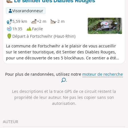
Le sentier des Diables Rouges
soigneusement entretenus, on peut
sentir un petit air sundgauvien, coincé
Visorandonneur
entre les Vosges et la Forêt Noire.
5,59 km
+2 m
-2 m
1h 35
Facile
Départ à Fortschwihr (Haut-Rhin)
La commune de Fortschwihr a le plaisir de vous accueillir
sur le sentier touristique, dit Sentier des Diables Rouges,
pour une découverte de ses 5 blockhaus. Ce sentier a été
balisé, et les blockhaus rénovés par le Conseil des Sages en
2024. ⁠⁠⁠⁠⁠⁠⁠
Pour plus de randonnées, utilisez notre
moteur de recherche
.
Les descriptions et la trace GPS de ce circuit restent la
propriété de leur auteur. Ne pas les copier sans son
autorisation.
AUTEUR