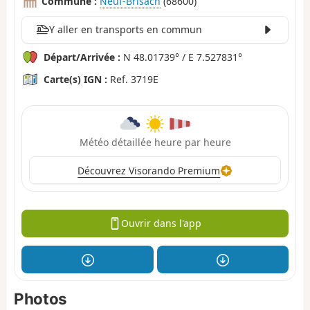
Commune :
Neuf-Brisach
(68600)
Y aller en transports en commun
Départ/Arrivée :
N 48.01739° / E 7.527831°
Carte(s) IGN :
Ref. 3719E
Météo détaillée heure par heure
Découvrez Visorando Premium
Ouvrir dans l'app
Photos