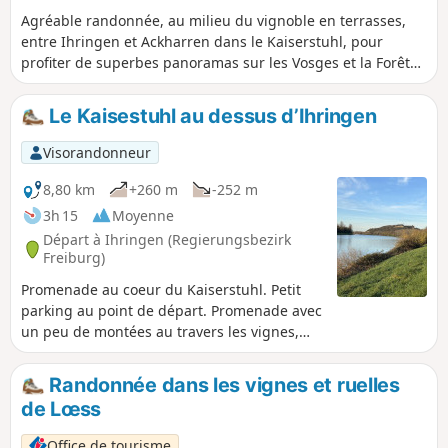
Agréable randonnée, au milieu du vignoble en terrasses,
entre Ihringen et Ackharren dans le Kaiserstuhl, pour
profiter de superbes panoramas sur les Vosges et la Forêt
Noire.
Le Kaisestuhl au dessus d’Ihringen
Visorandonneur
8,80 km
+260 m
-252 m
3h 15
Moyenne
Départ à Ihringen (Regierungsbezirk
Freiburg)
Promenade au coeur du Kaiserstuhl. Petit
parking au point de départ. Promenade avec
un peu de montées au travers les vignes,
puis après le passage d’un col, on suit la
crête en longeant une petite forêt avant de
Randonnée dans les vignes et ruelles
la traverser pour tomber sur une
de Lœss
exploitation viticole et son remarquable
jardin meditéranéen. Dégustation possible.
Office de tourisme