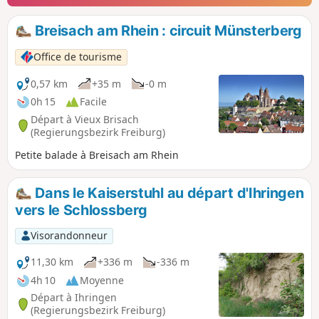
Breisach am Rhein : circuit Münsterberg
Office de tourisme
0,57 km
+35 m
-0 m
0h 15
Facile
Départ à Vieux Brisach
(Regierungsbezirk Freiburg)
Petite balade à Breisach am Rhein
Dans le Kaiserstuhl au départ d'Ihringen
vers le Schlossberg
Visorandonneur
11,30 km
+336 m
-336 m
4h 10
Moyenne
Départ à Ihringen
(Regierungsbezirk Freiburg)