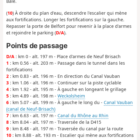
Bâle.
(
10
) À droite du plan d'eau, descendre l'escalier qui mène
aux fortifications. Longer les fortifications sur la gauche.
Repasser la porte de Belfort pour revenir à la place d'armes
et rejoindre le parking (
D/A
).
Points de passage
D/A
: km 0 - alt. 197 m - Place d'armes de Neuf Brisach
1
: km 0.56 - alt. 203 m - Passage dans le tunnel dans les
fortifications
2
: km 0.83 - alt. 196 m - En direction du Canal Vauban
3
: km 1.06 - alt. 196 m - Continuer sur la piste cyclable
4
: km 1.92 - alt. 195 m - À gauche en longeant le grillage
5
: km 4.89 - alt. 198 m -
Weckolsheim
6
: km 5.07 - alt. 199 m - À gauche le long du -
Canal Vauban
(canal de Neuf-Brisach)
7
: km 6.63 - alt. 197 m -
Canal du Rhône au Rhin
8
: km 8.04 - alt. 197 m - Traversée de la D415
9
: km 8.48 - alt. 197 m - Traversée du canal par la route
10
: km 8.88 - alt. 193 m - Escalier qui mène aux fortifications