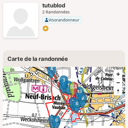
tutublod
2 Randonnées
Visorandonneur
Carte de la randonnée
4
3
2
1
10
9
7
8
5
6