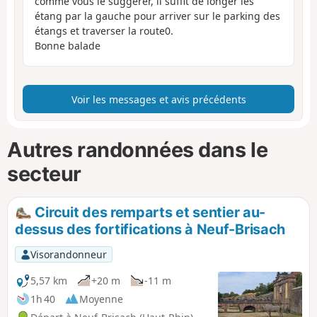
comme vous le suggérer, il suffit de longer les
étang par la gauche pour arriver sur le parking des
étangs et traverser la route0.
Bonne balade
Voir les messages et avis précédents
Autres randonnées dans le
secteur
Circuit des remparts et sentier au-
dessus des fortifications à Neuf-Brisach
Visorandonneur
5,57 km
+20 m
-11 m
1h 40
Moyenne