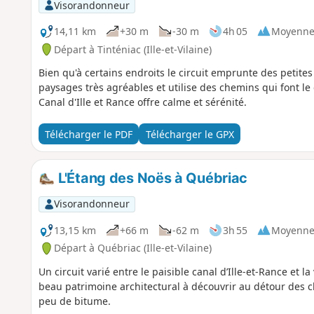
Visorandonneur
14,11 km
+30 m
-30 m
4h 05
Moyenn
Départ à Tinténiac (Ille-et-Vilaine)
Bien qu'à certains endroits le circuit emprunte des petite
paysages très agréables et utilise des chemins qui font l
Canal d'Ille et Rance offre calme et sérénité.
Télécharger le PDF
Télécharger le GPX
L'Étang des Noës à Québriac
Visorandonneur
13,15 km
+66 m
-62 m
3h 55
Moyenn
Départ à Québriac (Ille-et-Vilaine)
Un circuit varié entre le paisible canal d’Ille-et-Rance et 
beau patrimoine architectural à découvrir au détour des c
peu de bitume.