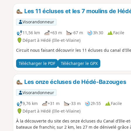
Les 11 écluses et les 7 moulins de Héd
Visorandonneur
11,56 km
+63 m
-67 m
3h 30
Facile
Départ à Hédé (Ille-et-Vilaine)
Circuit nous faisant découvrir les 11 écluses du canal d'Ill
Télécharger le PDF
Télécharger le GPX
Les onze écluses de Hédé-Bazouges
Visorandonneur
9,76 km
+31 m
-33 m
2h 55
Facile
Départ à Hédé (Ille-et-Vilaine)
À la découverte du site des onze écluses du Canal d’Ille-e
bateaux de franchir, sur 2 km, les 27 m de dénivelé grâce 