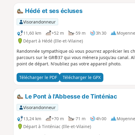
Hédé et ses écluses
Visorandonneur
11,60 km
+52 m
-59 m
3h 30
Moyenn
Départ à Hédé (Ille-et-Vilaine)
Randonnée sympathique où vous pourrez apprécier les che
parcours sur le GR®37 qui vous mènera jusqu'au canal. Al
point de départ. N'oubliez pas votre appareil photo.
Télécharger le PDF
Télécharger le GPX
Le Pont à l'Abbesse de Tinténiac
Visorandonneur
13,24 km
+70 m
-71 m
4h 00
Moyenn
Départ à Tinténiac (Ille-et-Vilaine)