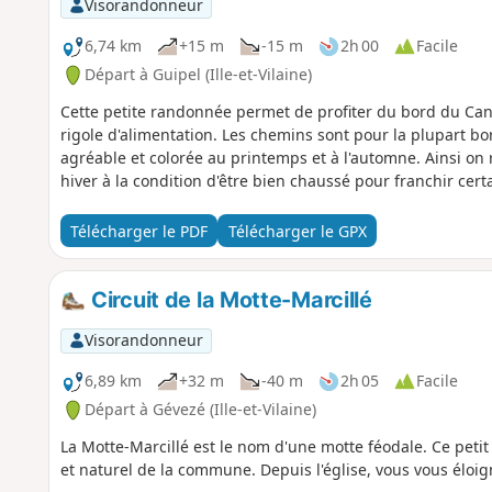
Visorandonneur
6,74 km
+15 m
-15 m
2h 00
Facile
Départ à Guipel (Ille-et-Vilaine)
Cette petite randonnée permet de profiter du bord du Cana
rigole d'alimentation. Les chemins sont pour la plupart bo
agréable et colorée au printemps et à l'automne. Ainsi on 
hiver à la condition d'être bien chaussé pour franchir cer
Télécharger le PDF
Télécharger le GPX
Circuit de la Motte-Marcillé
Visorandonneur
6,89 km
+32 m
-40 m
2h 05
Facile
Départ à Gévezé (Ille-et-Vilaine)
La Motte-Marcillé est le nom d'une motte féodale. Ce petit
et naturel de la commune. Depuis l'église, vous vous éloi