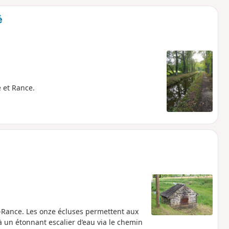
o
a
é
i
m
p
e et Rance.
t-Rance. Les onze écluses permettent aux
à un étonnant escalier d’eau via le chemin