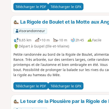
Télécharger le PDF
Télécharger le GPX
La Rigole de Boulet et la Motte aux Ang
Visorandonneur
9,65 km
+10 m
-10 m
2h 45
Facile
Départ à Guipel (Ille-et-Vilaine)
Petite randonnée au bord de la Rigole de Boulet, alimentant
Rance. Très arborée, sur des sentiers larges, cette rando
printemps et de l'automne et bien ombragée en été. Vous 
bout. Possibilité de prolonger la balade sur les rives du can
la rigole au hameau du Mée.
Télécharger le PDF
Télécharger le GPX
Le tour de la Plousière par la Rigole de