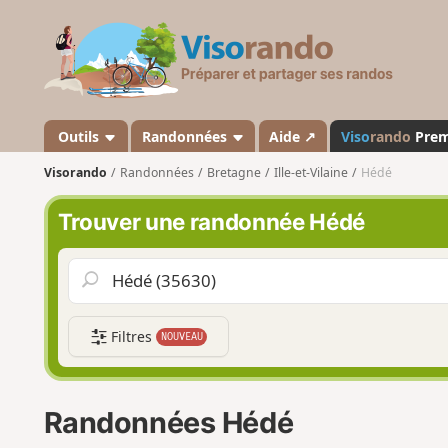
V
i
s
o
r
a
Outils
Randonnées
Aide ↗
Viso
rando
Pre
n
Visorando
Randonnées
Bretagne
Ille-et-Vilaine
Hédé
d
o
Trouver une randonnée Hédé
Filtres
NOUVEAU
Randonnées Hédé