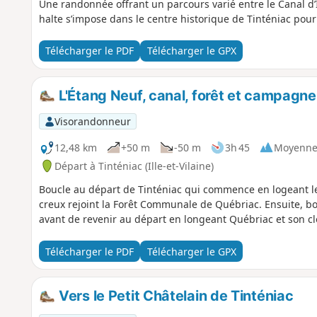
Une randonnée offrant un parcours varié entre le Canal d’
halte s’impose dans le centre historique de Tinténiac pour
Télécharger le PDF
Télécharger le GPX
L'Étang Neuf, canal, forêt et campagn
Visorandonneur
12,48 km
+50 m
-50 m
3h 45
Moyenn
Départ à Tinténiac (Ille-et-Vilaine)
Boucle au départ de Tinténiac qui commence en logeant le 
creux rejoint la Forêt Communale de Québriac. Ensuite, bo
avant de revenir au départ en longeant Québriac et son cl
Télécharger le PDF
Télécharger le GPX
Vers le Petit Châtelain de Tinténiac