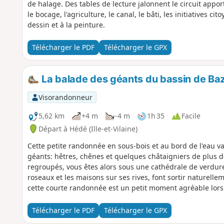
de halage. Des tables de lecture jalonnent le circuit appor
le bocage, l'agriculture, le canal, le bâti, les initiatives ci
dessin et à la peinture.
Télécharger le PDF
Télécharger le GPX
La balade des géants du bassin de B
Visorandonneur
5,62 km
+4 m
-4 m
1h 35
Facile
Départ à Hédé (Ille-et-Vilaine)
Cette petite randonnée en sous-bois et au bord de l'eau v
géants: hêtres, chênes et quelques châtaigniers de plus d
regroupés, vous êtes alors sous une cathédrale de verdure
roseaux et les maisons sur ses rives, font sortir naturellem
cette courte randonnée est un petit moment agréable lors 
Télécharger le PDF
Télécharger le GPX