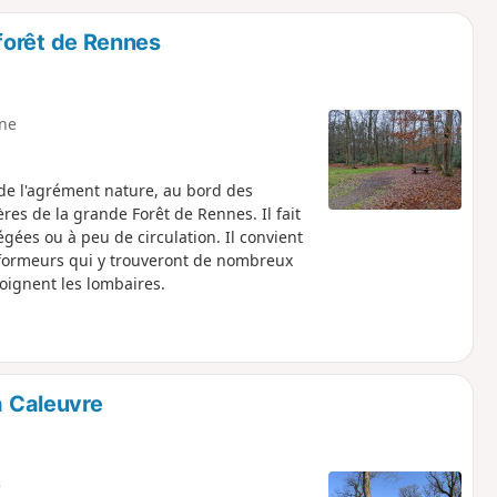
o
a
 forêt de Rennes
i
m
p
ne
x de l'agrément nature, au bord des
ères de la grande Forêt de Rennes. Il fait
gées ou à peu de circulation. Il convient
erformeurs qui y trouveront de nombreux
oignent les lombaires.
a Caleuvre
e