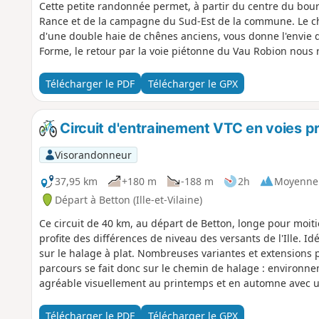
Cette petite randonnée permet, à partir du centre du bourg
Rance et de la campagne du Sud-Est de la commune. Le c
d'une double haie de chênes anciens, vous donne l'envie d
Forme, le retour par la voie piétonne du Vau Robion nous
Télécharger le PDF
Télécharger le GPX
Circuit d'entrainement VTC en voies p
Visorandonneur
37,95 km
+180 m
-188 m
2h
Moyenne
Départ à Betton (Ille-et-Vilaine)
Ce circuit de 40 km, au départ de Betton, longe pour moitié
profite des différences de niveau des versants de l'Ille. I
sur le halage à plat. Nombreuses variantes et extensions 
parcours se fait donc sur le chemin de halage : environne
agréable visuellement au printemps et en automne avec un
été.
Télécharger le PDF
Télécharger le GPX