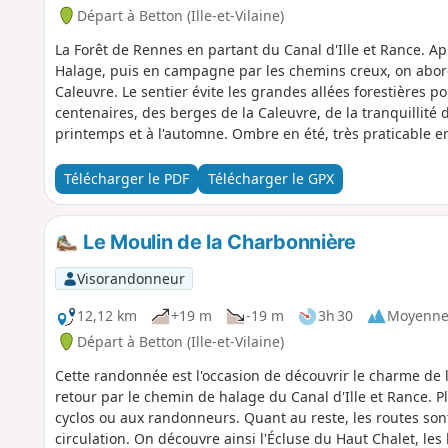
Départ à Betton (Ille-et-Vilaine)
La Forêt de Rennes en partant du Canal d'Ille et Rance. 
Halage, puis en campagne par les chemins creux, on aborde
Caleuvre. Le sentier évite les grandes allées forestières p
centenaires, des berges de la Caleuvre, de la tranquillité 
printemps et à l'automne. Ombre en été, très praticable en
lumière.
Télécharger le PDF
Télécharger le GPX
Le Moulin de la Charbonnière
Visorandonneur
12,12 km
+19 m
-19 m
3h 30
Moyenn
Départ à Betton (Ille-et-Vilaine)
Cette randonnée est l'occasion de découvrir le charme de
retour par le chemin de halage du Canal d'Ille et Rance. Pl
cyclos ou aux randonneurs. Quant au reste, les routes sont
circulation. On découvre ainsi l'Écluse du Haut Chalet, le