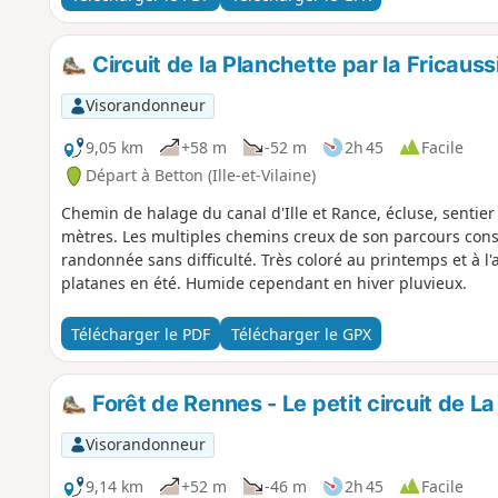
Circuit de la Planchette par la Fricauss
Visorandonneur
9,05 km
+58 m
-52 m
2h 45
Facile
Départ à Betton (Ille-et-Vilaine)
Chemin de halage du canal d'Ille et Rance, écluse, sentier 
mètres. Les multiples chemins creux de son parcours const
randonnée sans difficulté. Très coloré au printemps et à l
platanes en été. Humide cependant en hiver pluvieux.
Télécharger le PDF
Télécharger le GPX
Forêt de Rennes - Le petit circuit de L
Visorandonneur
9,14 km
+52 m
-46 m
2h 45
Facile