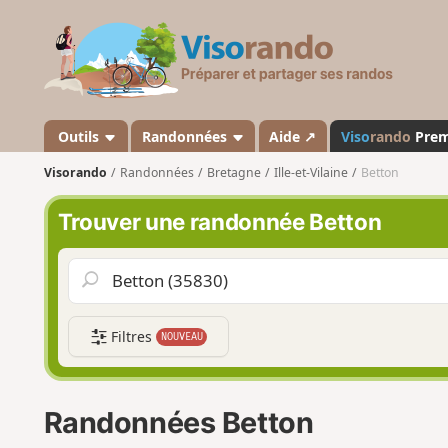
V
i
s
o
r
a
Outils
Randonnées
Aide ↗
Viso
rando
Pre
n
Visorando
Randonnées
Bretagne
Ille-et-Vilaine
Betton
d
o
Trouver une randonnée Betton
Filtres
NOUVEAU
Randonnées Betton