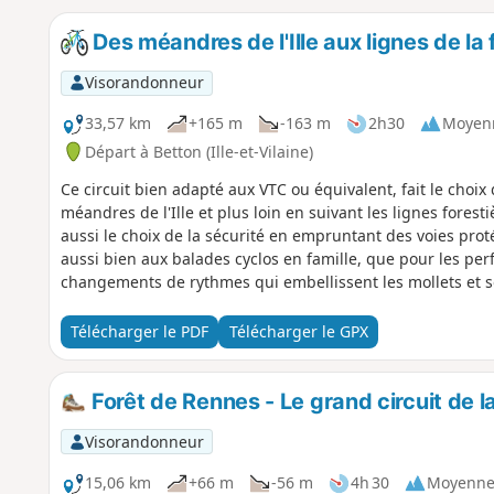
Des méandres de l'Ille aux lignes de la
Visorandonneur
33,57 km
+165 m
-163 m
2h30
Moyen
Départ à Betton (Ille-et-Vilaine)
Ce circuit bien adapté aux VTC ou équivalent, fait le choi
méandres de l'Ille et plus loin en suivant les lignes foresti
aussi le choix de la sécurité en empruntant des voies proté
aussi bien aux balades cyclos en famille, que pour les p
changements de rythmes qui embellissent les mollets et s
Télécharger le PDF
Télécharger le GPX
Forêt de Rennes - Le grand circuit de l
Visorandonneur
15,06 km
+66 m
-56 m
4h 30
Moyenn