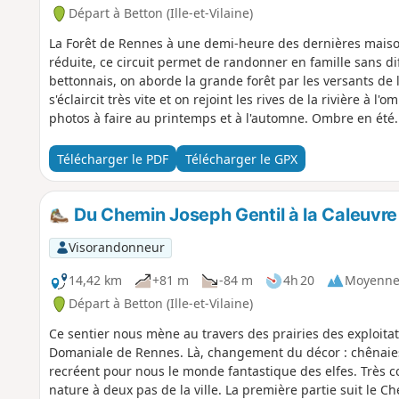
Départ à Betton (Ille-et-Vilaine)
La Forêt de Rennes à une demi-heure des dernières maiso
réduite, ce circuit permet de randonner en famille sans di
bettonnais, on aborde la grande forêt par les versants de 
s'éclaircit très vite et on rejoint les rives de la rivière à l'ombre 
photos à faire au printemps et à l'automne. Ombre en été.
Télécharger le PDF
Télécharger le GPX
Du Chemin Joseph Gentil à la Caleuvre
Visorandonneur
14,42 km
+81 m
-84 m
4h 20
Moyenn
Départ à Betton (Ille-et-Vilaine)
Ce sentier nous mène au travers des prairies des exploitati
Domaniale de Rennes. Là, changement du décor : chênaies 
recréent pour nous le monde fantastique des elfes. Très c
nature à deux pas de la ville. La première partie suit le 