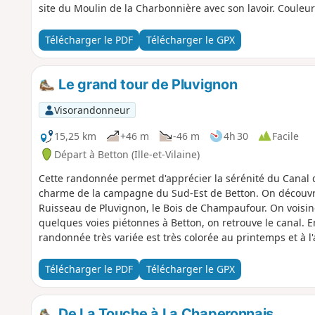
site du Moulin de la Charbonnière avec son lavoir. Couleurs
en cyclo.
Télécharger le PDF
Télécharger le GPX
Le grand tour de Pluvignon
Visorandonneur
15,25 km
+46 m
-46 m
4h 30
Facile
Départ à Betton (Ille-et-Vilaine)
Cette randonnée permet d'apprécier la sérénité du Canal d'
charme de la campagne du Sud-Est de Betton. On découvre 
Ruisseau de Pluvignon, le Bois de Champaufour. On voisine 
quelques voies piétonnes à Betton, on retrouve le canal. 
randonnée très variée est très colorée au printemps et à 
humides en hiver.
Télécharger le PDF
Télécharger le GPX
De La Touche à La Chaperonnais