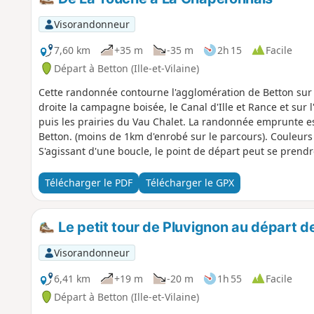
Visorandonneur
7,60 km
+35 m
-35 m
2h 15
Facile
Départ à Betton (Ille-et-Vilaine)
Cette randonnée contourne l'agglomération de Betton sur s
droite la campagne boisée, le Canal d'Ille et Rance et sur l'
puis les prairies du Vau Chalet. La randonnée emprunte e
Betton. (moins de 1km d'enrobé sur le parcours). Couleurs et 
S'agissant d'une boucle, le point de départ peut se prendr
résidence.
Télécharger le PDF
Télécharger le GPX
Le petit tour de Pluvignon au départ d
Visorandonneur
6,41 km
+19 m
-20 m
1h 55
Facile
Départ à Betton (Ille-et-Vilaine)