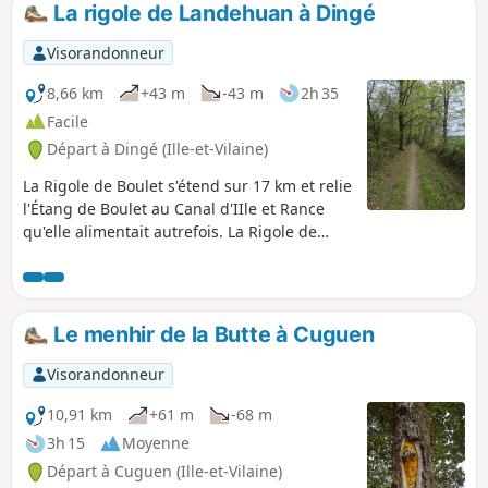
La rigole de Landehuan à Dingé
p
Visorandonneur
8,66 km
+43 m
-43 m
2h 35
Facile
Départ à Dingé (Ille-et-Vilaine)
La Rigole de Boulet s'étend sur 17 km et relie
l'Étang de Boulet au Canal d'IIle et Rance
qu'elle alimentait autrefois. La Rigole de
Landéhuan est une rigole secondaire qui
alimentait la Rigole de Boulet. Le circuit
longe la rigole sur 2 km, sous des hêtres bi-
centenaires. Il traverse aussi les hameaux
Le menhir de la Butte à Cuguen
de La Bouderie et des Hauts Rochers où l'on
retrouve un habitat traditionnel de la
Visorandonneur
région : murs en granit, portes cintrées,
jardins travaillés...
10,91 km
+61 m
-68 m
3h 15
Moyenne
Départ à Cuguen (Ille-et-Vilaine)