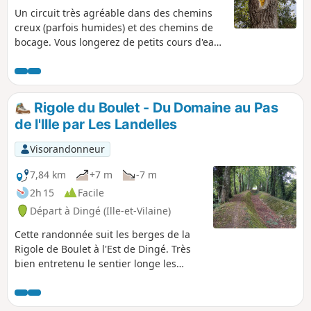
Un circuit très agréable dans des chemins
creux (parfois humides) et des chemins de
bocage. Vous longerez de petits cours d'eau
avec le bruit incessant des clapotis quand ils
traversent une zone de cailloux. Point
d'orgue de cette randonnée : le menhir de la
Butte.
Rigole du Boulet - Du Domaine au Pas
de l'Ille par Les Landelles
Visorandonneur
7,84 km
+7 m
-7 m
2h 15
Facile
Départ à Dingé (Ille-et-Vilaine)
Cette randonnée suit les berges de la
Rigole de Boulet à l'Est de Dingé. Très
bien entretenu le sentier longe les
méandres de la rigole, côtoie les
palplanches en bois ou en fer, et croise
quelques ouvrages d'art réalisés au