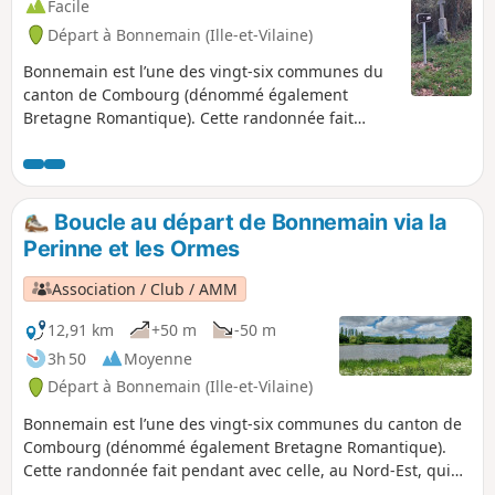
relativement silencieux et bénéficier d'un
Facile
peu de chance.
Départ à Bonnemain (Ille-et-Vilaine)
Bonnemain est l’une des vingt-six communes du
canton de Combourg (dénommé également
Bretagne Romantique). Cette randonnée fait
pendant avec celle, au Nord-Est, qui chemine
entre le bourg et le Domaine des Ormes. Elle
chemine dans la campagne via des chemins
creux et quelques jolies petites demeures.
Boucle au départ de Bonnemain via la
Perinne et les Ormes
Association / Club / AMM
12,91 km
+50 m
-50 m
3h 50
Moyenne
Départ à Bonnemain (Ille-et-Vilaine)
Bonnemain est l’une des vingt-six communes du canton de
Combourg (dénommé également Bretagne Romantique).
Cette randonnée fait pendant avec celle, au Nord-Est, qui
chemine entre le bourg et le Domaine des Ormes. Elle