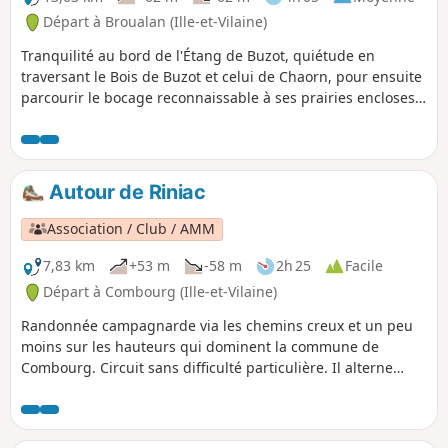
Départ à Broualan (Ille-et-Vilaine)
Tranquilité au bord de l'Étang de Buzot, quiétude en
traversant le Bois de Buzot et celui de Chaorn, pour ensuite
parcourir le bocage reconnaissable à ses prairies encloses
de talus, clôtures ou murs de pierres, c'est un tel
programme que ce circuit vous propose.
Autour de Riniac
Association / Club / AMM
7,83 km
+53 m
-58 m
2h 25
Facile
Départ à Combourg (Ille-et-Vilaine)
Randonnée campagnarde via les chemins creux et un peu
moins sur les hauteurs qui dominent la commune de
Combourg. Circuit sans difficulté particulière. Il alterne
chemins en sous-bois et chemins à travers champs. Une
part significative sur routes à très faible circulation. Riniac
ne présente pas d'intérêt particulier. C'est plutôt un village