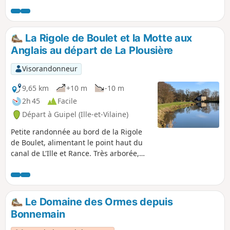
la balade très agréable et colorée au printemps et à
l'automne. Ainsi on randonne à l'ombre en été. Praticable en
hiver à la condition d'être bien chaussé pour franchir
certaines zones humides.
La Rigole de Boulet et la Motte aux
Anglais au départ de La Plousière
Visorandonneur
9,65 km
+10 m
-10 m
2h 45
Facile
Départ à Guipel (Ille-et-Vilaine)
Petite randonnée au bord de la Rigole
de Boulet, alimentant le point haut du
canal de L'Ille et Rance. Très arborée,
sur des sentiers larges, cette randonnée
est magnifique aux couleurs du
printemps et de l'automne et bien
ombragée en été. Vous oubliez les voies
Le Domaine des Ormes depuis
bitumées de bout en bout. Possibilité de
Bonnemain
prolonger la balade sur les rives du
canal (à l'écluse de Ville Morin) ou le