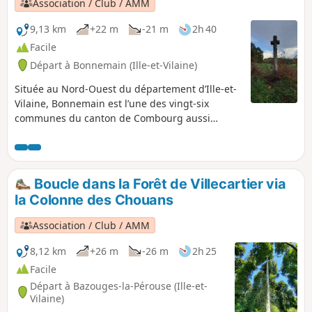
Association / Club / AMM
long de la rigole au hameau du Mée.
9,13 km
+22 m
-21 m
2h 40
Facile
Départ à Bonnemain (Ille-et-Vilaine)
Située au Nord-Ouest du département d’Ille-et-
Vilaine, Bonnemain est l’une des vingt-six
communes du canton de Combourg aussi
dénommé Bretagne romantique. Cette
randonnée tranquille permet de découvrir la
campagne environnante ainsi que le Domaine
des Ormes, réputé pour son camping. Le
Boucle dans la Forêt de Villecartier via
chemin est bordé de quelques belles maisons
la Colonne des Chouans
de pierre et de deux croix de chemin. Le sentier
autour de l'Étang de la Sablonnière et
Association / Club / AMM
particulièrement agréable.
8,12 km
+26 m
-26 m
2h 25
Facile
Départ à Bazouges-la-Pérouse (Ille-et-
Vilaine)