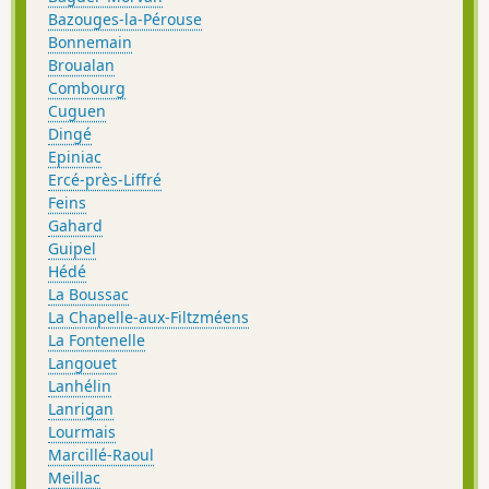
Bazouges-la-Pérouse
Bonnemain
Broualan
Combourg
Cuguen
Dingé
Epiniac
Ercé-près-Liffré
Feins
Gahard
Guipel
Hédé
La Boussac
La Chapelle-aux-Filtzméens
La Fontenelle
Langouet
Lanhélin
Lanrigan
Lourmais
Marcillé-Raoul
Meillac