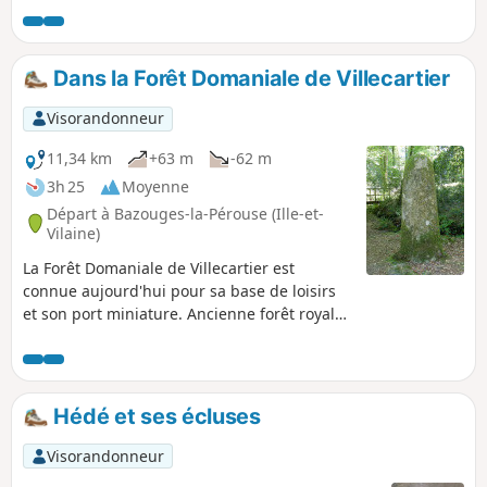
chemine dans la campagne, via des chemins creux et
quelques jolies petites demeures.
Dans la Forêt Domaniale de Villecartier
Visorandonneur
11,34 km
+63 m
-62 m
3h 25
Moyenne
Départ à Bazouges-la-Pérouse (Ille-et-
Vilaine)
La Forêt Domaniale de Villecartier est
connue aujourd'hui pour sa base de loisirs
et son port miniature. Ancienne forêt royale
de 1000 ha, elle a abrité depuis l'Antiquité
des artisans : le Site archéologique de l'Auge
des Sabotiers l'atteste. À l'époque romaine
puis au Moyen-Age ses activités n'ont cessé
Hédé et ses écluses
d'évoluer avec en toile de fond la présence
de la religion. Cette promenade 100% en
Visorandonneur
forêt vous invite à découvrir tous ces lieux