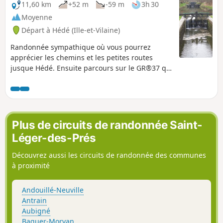
chargés d'histoire.
11,60 km
+52 m
-59 m
3h 30
Moyenne
Départ à Hédé (Ille-et-Vilaine)
Randonnée sympathique où vous pourrez
apprécier les chemins et les petites routes
jusque Hédé. Ensuite parcours sur le GR®37 qui
vous mènera jusqu'au canal. Aller-retour sur les
chemins de halage jusqu'au point de départ.
N'oubliez pas votre appareil photo.
Plus de circuits de randonnée Saint-
Léger-des-Prés
Découvrez aussi les circuits de randonnée des communes
à proximité
Andouillé-Neuville
Antrain
Aubigné
Baguer-Morvan