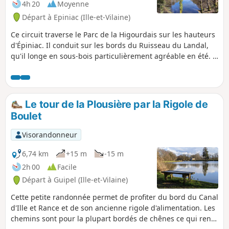
4h 20
Moyenne
Départ à Epiniac (Ille-et-Vilaine)
Ce circuit traverse le Parc de la Higourdais sur les hauteurs
d'Épiniac. Il conduit sur les bords du Ruisseau du Landal,
qu'il longe en sous-bois particulièrement agréable en été. Il
se poursuit ensuite avec une moitié sur route et une autre
moitié sur des sentiers. La randonnée passe par la colline
du Brégain, qui offre une très belle vue sur le bassin du
Guyoult au Nord. Par bau temps, on aperçoit le Mont-Saint-
Le tour de la Plousière par la Rigole de
Michel dans le Nord-Est. Le retour se fait sur de petites
Boulet
routes assez agréables en général et peu fréquentées et
qui permettent de découvrir de vieux hameaux et quelques
Visorandonneur
belles maisons en pierre.
6,74 km
+15 m
-15 m
2h 00
Facile
Départ à Guipel (Ille-et-Vilaine)
Cette petite randonnée permet de profiter du bord du Canal
d'Ille et Rance et de son ancienne rigole d'alimentation. Les
chemins sont pour la plupart bordés de chênes ce qui rend