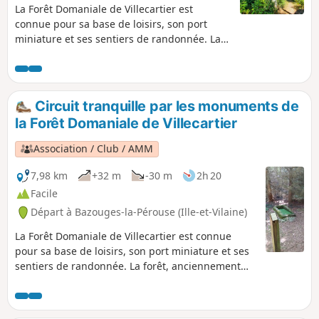
La Forêt Domaniale de Villecartier est
connue pour sa base de loisirs, son port
miniature et ses sentiers de randonnée. La
forêt, anciennement royale, a une superficie
1000 ha. Elle est parsemée de monuments
plus ou moins anciens qui témoignent de
l'activité humaine tout au long de son
Circuit tranquille par les monuments de
histoire. Le parcours proposé permet d'en
la Forêt Domaniale de Villecartier
découvrir quelques uns, et avec un peu de
chance les animaux à quatre pattes qui
Association / Club / AMM
l'habitent ; pour ce faire il faut être
relativement silencieux.
7,98 km
+32 m
-30 m
2h 20
Facile
Départ à Bazouges-la-Pérouse (Ille-et-Vilaine)
La Forêt Domaniale de Villecartier est connue
pour sa base de loisirs, son port miniature et ses
sentiers de randonnée. La forêt, anciennement
royale, a une superficie 1000 ha. Elle est
parsemée de monuments plus ou moins anciens
qui témoignent de l'activité humaine tout au long