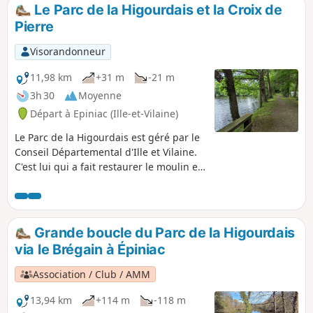
"dortoir" mais avec de jolies maisons. La campagne offre de
Le Parc de la Higourdais et la Croix de
belles perspectives.
Pierre
Visorandonneur
11,98 km
+31 m
-21 m
3h 30
Moyenne
Départ à Epiniac (Ille-et-Vilaine)
Le Parc de la Higourdais est géré par le
Conseil Départemental d'Ille et Vilaine.
C'est lui qui a fait restaurer le moulin et
le fournil. De plus, tout au long du
parcours ce n'est pas moins de cinq
croix que vous découvrirez.
Grande boucle du Parc de la Higourdais
via le Brégain à Épiniac
Association / Club / AMM
13,94 km
+114 m
-118 m