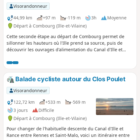
Visorandonneur
44,99 km
+97 m
-119 m
3h
Moyenne
Départ à Combourg (Ille-et-Vilaine)
Cette seconde étape au départ de Combourg permet de
sillonner les hauteurs où l'Ille prend sa source, puis de
découvrir les ouvrages d'alimentation du Canal d'Ille et
Rance, et en particulier la Rigole du Boulet et l'étang dont
elle est issue. On retrouve ensuite le canal à Montreuil-sur-
Ille. Il suffit alors de remonter quelques écluses pour
atteindre le bief de partage puis l'impressionnante échelle
Balade cycliste autour du Clos Poulet
des onze écluses de Hédé. Le retour au point de départ
n'est plus très loin.
Visorandonneur
122,72 km
+533 m
-569 m
3 jours
Difficile
Départ à Combourg (Ille-et-Vilaine)
Pour changer de l'habituelle descente du Canal d'Ille et
Rance entre Rennes et Saint-Malo, voici un itinéraire entre