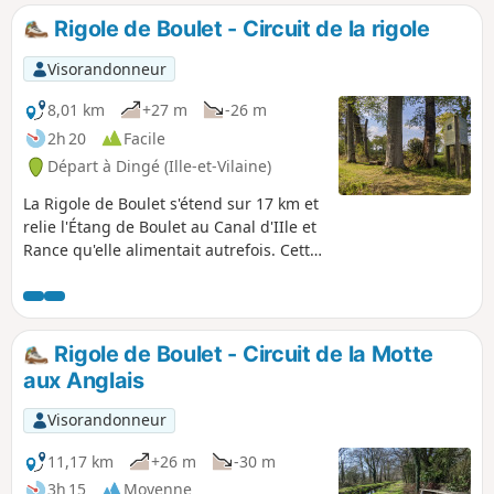
XIXe siècle: siphons, aqueducs,
Rigole de Boulet - Circuit de la rigole
abreuvoirs... Vous marchez sous une nef
de hêtres. Couleurs changeantes du
Visorandonneur
printemps à l'automne. Fraîcheur en
été.
8,01 km
+27 m
-26 m
2h 20
Facile
Départ à Dingé (Ille-et-Vilaine)
La Rigole de Boulet s'étend sur 17 km et
relie l'Étang de Boulet au Canal d'IIle et
Rance qu'elle alimentait autrefois. Cette
randonnée permet de découvrir la
partie centrale de la rigole, au Sud-Est
de Dingé. Le sentier, bien aménagé, en
suit les berges, à l'ombre des hêtres
Rigole de Boulet - Circuit de la Motte
bicentenaires. Il permet de découvrir
aux Anglais
quelques petits ouvrages d'art de
construction de la rigole. Balade très
Visorandonneur
aérée en toutes saisons et à l'ombre en
été.
11,17 km
+26 m
-30 m
3h 15
Moyenne