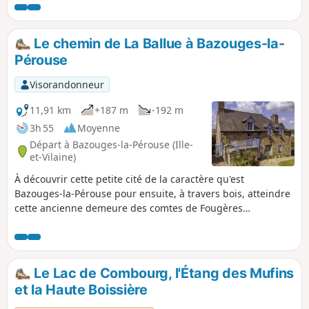
l'Ouest de Dingé. Très boisé, le sentier longe
les hameaux et exploitations agricoles où
l'on apprécie le bocage et les troupeaux en
Le chemin de La Ballue à Bazouges-la-
herbage. Après un passage en forêt, le
Pérouse
circuit rejoint la Rigole de Boulet dont il suit
les berges à l'ombre des hêtres
Visorandonneur
bicentenaires.
11,91 km
+187 m
-192 m
3h 55
Moyenne
Départ à Bazouges-la-Pérouse (Ille-
et-Vilaine)
À découvrir cette petite cité de la caractère qu'est
Bazouges-la-Pérouse pour ensuite, à travers bois, atteindre
cette ancienne demeure des comtes de Fougères
aujourd'hui maison d'hôtes et enfin longer des ruisseaux
plein de charme qui offrent calme et sérénité.
Le Lac de Combourg, l'Étang des Mufins
et la Haute Boissière