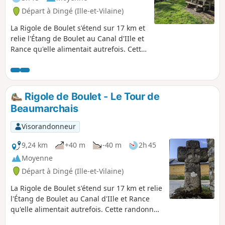
Départ à Dingé (Ille-et-Vilaine)
La Rigole de Boulet s'étend sur 17 km et
relie l'Étang de Boulet au Canal d'IIle et
Rance qu'elle alimentait autrefois. Cette
randonnée permet de découvrir la
partie au Sud de Dingé. Le sentier suit
les berges à l'ombre des hêtres
bicentenaires. Il permet de découvrir
Rigole de Boulet - Le Tour de
quelques petits ouvrages d'art de
Beaumarchais
construction de la rigole. Elle nous
mène jusqu'au tumulus de la Motte aux
Visorandonneur
Anglais (XIe siècle). Balade très aérée en
toutes saisons et à l'ombre en été.
9,24 km
+40 m
-40 m
2h 45
Variante 8 km : voir Informations
Moyenne
Départ à Dingé (Ille-et-Vilaine)
La Rigole de Boulet s'étend sur 17 km et relie
l'Étang de Boulet au Canal d'IIle et Rance
qu'elle alimentait autrefois. Cette randonnée
permet de découvrir le plateau agricole à