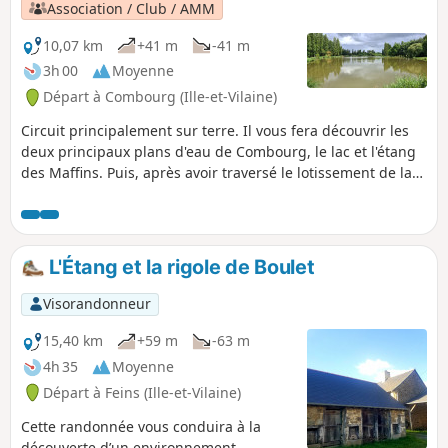
Association / Club / AMM
10,07 km
+41 m
-41 m
3h 00
Moyenne
Départ à Combourg (Ille-et-Vilaine)
Circuit principalement sur terre. Il vous fera découvrir les
deux principaux plans d'eau de Combourg, le lac et l'étang
des Maffins. Puis, après avoir traversé le lotissement de la
Croix Briand, il vous conduira à la Haute Boissière par un
charmant petit chemin creux. Ce lieu est situé sur une
petite éminence à environ 80 mètres d'altitude, qui offre
par beau temps un joli point de vue panoramique sur
L'Étang et la rigole de Boulet
Combourg et ses environs.
Visorandonneur
15,40 km
+59 m
-63 m
4h 35
Moyenne
Départ à Feins (Ille-et-Vilaine)
Cette randonnée vous conduira à la
découverte d’un environnement