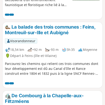
faunistique et floristique riche lié à la
présence de l’Étang de Boulet. L’Étang et
la rigole de Boulet font partie du
patrimoine des infrastructures
hydrauliques d’alimentation du Canal
La balade des trois communes : Feins,
d’Ille et Rance et sont indissociables de
Montreuil-sur-Ille et Aubigné
la riche histoire de la navigation sur cet
axe.
Visorandonneur
18,54 km
+92 m
-93 m
5h 35
Moyenne
Départ à Feins (Ille-et-Vilaine)
Parcourez les chemins qui relient ces trois communes dont
leur développement est dû au Canal d'Ille et Rance
construit entre 1804 et 1832 puis à la ligne SNCF Rennes-
Saint-Malo passant à proximité de Montreuil-sur-Ille.
De Combourg à la Chapelle-aux-
Filtzméens