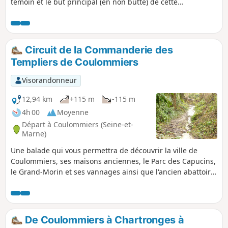
témoin et le but principal (en non butte) de cette
randonnée. Le sommet en est habité par une grande église,
un cimetière, une demi-douzaine de tables de pique-nique,
d'où l'on peut découvrir un très beau panorama sur les
paysages de Brie. La randonnée traverse cultures et zones
Circuit de la Commanderie des
boisées, et permet d'admirer les principaux points d'intérêt
Templiers de Coulommiers
de la vieille ville de Coulommiers.
Visorandonneur
12,94 km
+115 m
-115 m
4h 00
Moyenne
Départ à Coulommiers (Seine-et-
Marne)
Une balade qui vous permettra de découvrir la ville de
Coulommiers, ses maisons anciennes, le Parc des Capucins,
le Grand-Morin et ses vannages ainsi que l'ancien abattoir
en cours de rénovation. Une randonnée sans difficultés
particulières.
De Coulommiers à Chartronges à