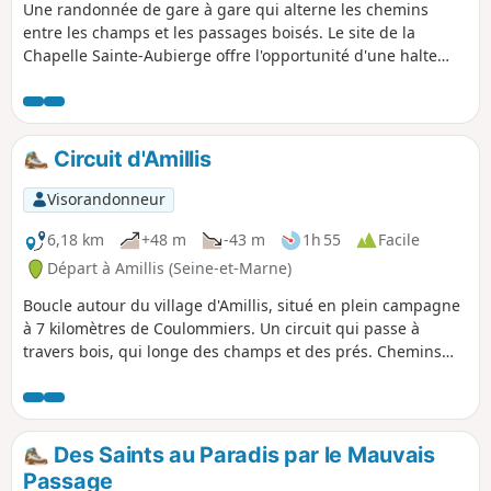
Une randonnée de gare à gare qui alterne les chemins
entre les champs et les passages boisés. Le site de la
Chapelle Sainte-Aubierge offre l'opportunité d'une halte
paisible.
Circuit d'Amillis
Visorandonneur
6,18 km
+48 m
-43 m
1h 55
Facile
Départ à Amillis (Seine-et-Marne)
Boucle autour du village d'Amillis, situé en plein campagne
à 7 kilomètres de Coulommiers. Un circuit qui passe à
travers bois, qui longe des champs et des prés. Chemins
très peu fréquentés, toujours très calmes, avec des
monuments à voir.
Des Saints au Paradis par le Mauvais
Passage