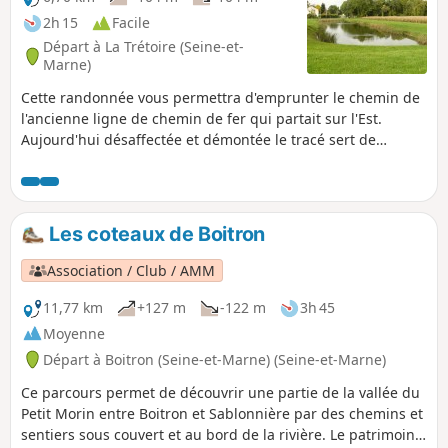
2h 15
Facile
Départ à La Trétoire (Seine-et-
Marne)
Cette randonnée vous permettra d'emprunter le chemin de
l'ancienne ligne de chemin de fer qui partait sur l'Est.
Aujourd'hui désaffectée et démontée le tracé sert de
chemin de randonnée. Vous suivrez aussi sur une partie de
cette balade les traces de la guerre de 14-18 dans la vallée
du Petit Morin.
Les coteaux de Boitron
Association / Club / AMM
11,77 km
+127 m
-122 m
3h 45
Moyenne
Départ à Boitron (Seine-et-Marne) (Seine-et-Marne)
Ce parcours permet de découvrir une partie de la vallée du
Petit Morin entre Boitron et Sablonnière par des chemins et
sentiers sous couvert et au bord de la rivière. Le patrimoine