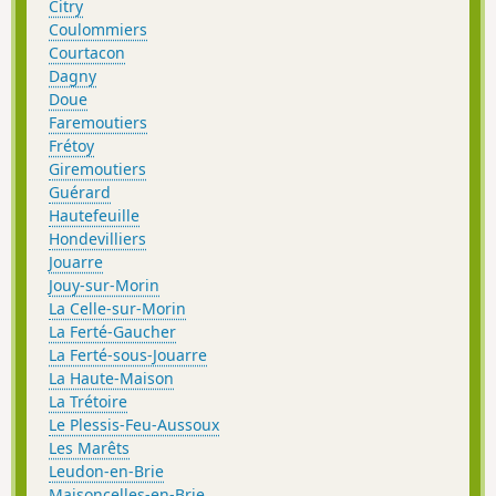
Citry
Coulommiers
Courtacon
Dagny
Doue
Faremoutiers
Frétoy
Giremoutiers
Guérard
Hautefeuille
Hondevilliers
Jouarre
Jouy-sur-Morin
La Celle-sur-Morin
La Ferté-Gaucher
La Ferté-sous-Jouarre
La Haute-Maison
La Trétoire
Le Plessis-Feu-Aussoux
Les Marêts
Leudon-en-Brie
Maisoncelles-en-Brie