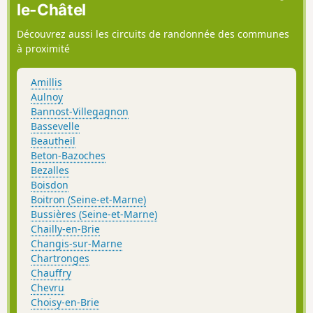
le-Châtel
Découvrez aussi les circuits de randonnée des communes
à proximité
Amillis
Aulnoy
Bannost-Villegagnon
Bassevelle
Beautheil
Beton-Bazoches
Bezalles
Boisdon
Boitron (Seine-et-Marne)
Bussières (Seine-et-Marne)
Chailly-en-Brie
Changis-sur-Marne
Chartronges
Chauffry
Chevru
Choisy-en-Brie