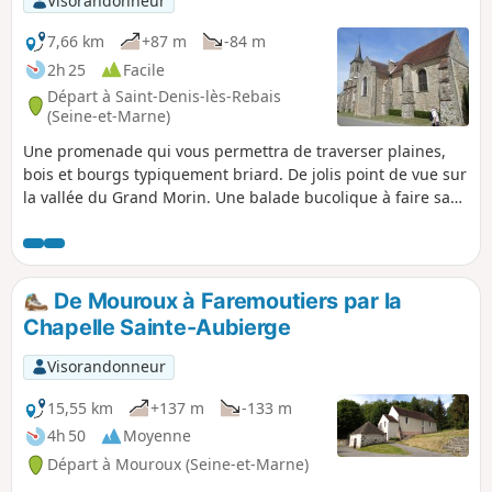
Visorandonneur
7,66 km
+87 m
-84 m
2h 25
Facile
Départ à Saint-Denis-lès-Rebais
(Seine-et-Marne)
Une promenade qui vous permettra de traverser plaines,
bois et bourgs typiquement briard. De jolis point de vue sur
la vallée du Grand Morin. Une balade bucolique à faire sans
modération.
De Mouroux à Faremoutiers par la
Chapelle Sainte-Aubierge
Visorandonneur
15,55 km
+137 m
-133 m
4h 50
Moyenne
Départ à Mouroux (Seine-et-Marne)