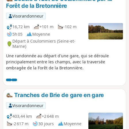
Forêt de la Bretonnière
Visorandonneur
16,72 km
+101 m
-102 m
5h 05
Moyenne
Départ à Coulommiers (Seine-et-
Marne)
Une randonnée au départ d'une gare, qui se déroule
principalement entre les champs, avec la traversée
ombragée de la Forêt de la Bretonnière.
Tranches de Brie de gare en gare
Visorandonneur
403,44 km
+2 648 m
-2 617 m
30 jours
Moyenne