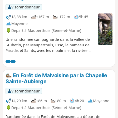
Visorandonneur
18,38 km
+167 m
-172 m
5h 45
Moyenne
Départ à Mauperthuis (Seine-et-Marne)
Une randonnée campagnarde dans la vallée de
l'Aubetin, par Mauperthuis, Esse, le hameau de
Paradis et Saints, avec les moulins et la rivière.
Beaucoup de petites routes tranquilles et
agréables aux périodes où les chemins sont trop
boueux.Remarque: Les annotations (*) renvoient
au chapitre "Pendant la randonnée ou à
En Forêt de Malvoisine par la Chapelle
proximité".
Sainte-Aubierge
Visorandonneur
14,29 km
+86 m
-80 m
4h 20
Moyenne
Départ à Mauperthuis (Seine-et-Marne)
Randonnée dans la Forêt de Malvoisine, au départ de