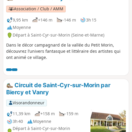
Association / Club / AMM
9,95 km
+146 m
-146 m
3h 15
Moyenne
Départ à Saint-Cyr-sur-Morin (Seine-et-Marne)
Dans le décor campagnard de la vallée du Petit Morin,
découvrez l’univers fantasque et littéraire des artistes qui
ont animé ce village.
Circuit de Saint-Cyr-sur-Morin par
Biercy et Vanry
Visorandonneur
11,39 km
+158 m
-159 m
3h 40
Moyenne
Départ à Saint-Cyr-sur-Morin