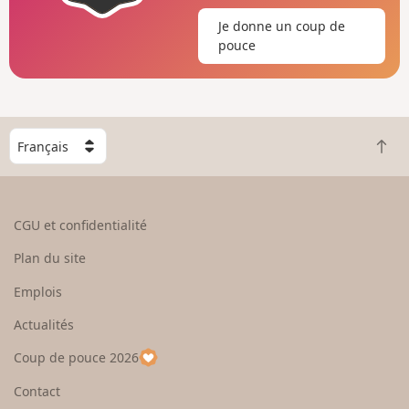
Je donne un coup de
pouce
C
R
h
e
o
t
i
o
s
CGU et confidentialité
u
i
r
s
Plan du site
e
s
n
e
Emplois
h
z
Actualités
a
u
u
n
Coup de pouce 2026
t
p
a
Contact
y