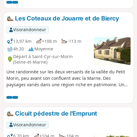
noble avec les vestiges du château de La
Brosse. Cette randonnée permettra de vous
imprégner de la vie d'autrefois, en
Les Coteaux de Jouarre et de Biercy
s'imaginant les fêtes animées par le patron
de l'Auberge de l'Œuf Dur et de l'Amour, ou
Visorandonneur
de la vie des seigneurs de village, des
traditions populaires. Sur le chemin, la
13,97 km
+108 m
-113 m
nature s’épanouit dans toute sa splendeur,
4h 20
Moyenne
offrant au voyageur un véritable
Départ à Saint-Cyr-sur-Morin
enchantement pour les sens et l’âme.
(Seine-et-Marne)
Une randonnée sur les deux versants de la vallée du Petit
Morin, peu avant son confluent avec la Marne. Des
paysages variés dans une région riche en patrimoine. Un
cadre généralement bucolique et paisible.
Cicuit pédestre de l'Emprunt
Visorandonneur
6,70 km
+104 m
-104 m