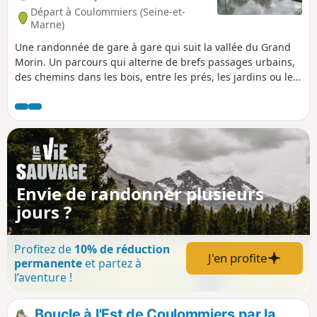
voir le § Infos pratiques pour d'autres suggestions.
Départ à Coulommiers (Seine-et-
Marne)
Une randonnée de gare à gare qui suit la vallée du Grand
Morin. Un parcours qui alterne de brefs passages urbains,
des chemins dans les bois, entre les prés, les jardins ou les
champs cultivés. La randonnée s'achève de façon très
agréable le long de la rivière.
Envie de randonner plusieurs
jours ?
Profitez de
10% de réduction
J'en profite
permanente
et partez à
l’aventure !
Boucle à l'Est de Coulommiers par la