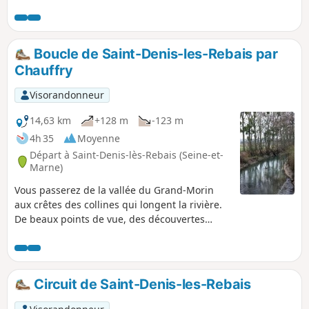
essentiellement entre les champs cultivés avec quelques
beaux corps de ferme en chemin et la belle église d'Aulnoy.
Après être redescendu, on suit la vallée du Grand Morin
avant une petite remontée finale.
Boucle de Saint-Denis-les-Rebais par
Chauffry
Visorandonneur
14,63 km
+128 m
-123 m
4h 35
Moyenne
Départ à Saint-Denis-lès-Rebais (Seine-et-
Marne)
Vous passerez de la vallée du Grand-Morin
aux crêtes des collines qui longent la rivière.
De beaux points de vue, des découvertes
insolites, un parcours campagnard sous
toutes ses formes.
Circuit de Saint-Denis-les-Rebais