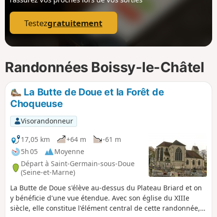
p
Testez
gratuitement
Randonnées Boissy-le-Châtel
La Butte de Doue et la Forêt de
Choqueuse
Visorandonneur
17,05 km
+64 m
-61 m
5h 05
Moyenne
Départ à Saint-Germain-sous-Doue
(Seine-et-Marne)
La Butte de Doue s'élève au-dessus du Plateau Briard et on
y bénéficie d'une vue étendue. Avec son église du XIIIe
siècle, elle constitue l'élément central de cette randonnée,