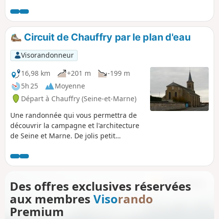
qui offre également un parcours en plaine cultivée et le
long de rus et une boucle en forêt. De nombreuses
variantes sont possibles.
Circuit de Chauffry par le plan d'eau
Visorandonneur
16,98 km
+201 m
-199 m
5h 25
Moyenne
Départ à Chauffry (Seine-et-Marne)
Une randonnée qui vous permettra de
découvrir la campagne et l'architecture
de Seine et Marne. De jolis petit
hameaux à traverser. Une promenade
qui vous plaira sûrement pour ses
découvertes.
Des offres exclusives réservées
aux membres
Viso
rando
Premium