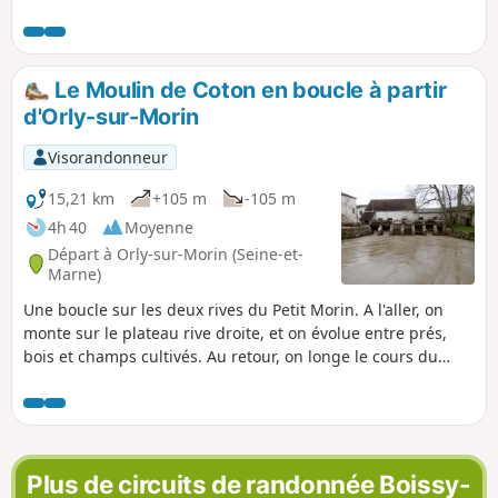
briard se révèle au travers des villages et hameaux
traversés. "Mezons" ou maisons briardes en pierres
meulières jointoyées au plâtre gros, moulins, lavoirs, mais
également au travers d'une nature préservée et généreuse.
Le Moulin de Coton en boucle à partir
d'Orly-sur-Morin
Visorandonneur
15,21 km
+105 m
-105 m
4h 40
Moyenne
Départ à Orly-sur-Morin (Seine-et-
Marne)
Une boucle sur les deux rives du Petit Morin. A l'aller, on
monte sur le plateau rive droite, et on évolue entre prés,
bois et champs cultivés. Au retour, on longe le cours du
Petit Morin sur sa rive gauche, souvent en lisière de bois.
Deux églises, un lavoir et un ancien moulin sont à voir sur
le parcours.
Plus de circuits de randonnée Boissy-