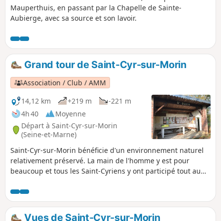
Mauperthuis, en passant par la Chapelle de Sainte-
Aubierge, avec sa source et son lavoir.
Grand tour de Saint-Cyr-sur-Morin
Association / Club / AMM
14,12 km
+219 m
-221 m
4h 40
Moyenne
Départ à Saint-Cyr-sur-Morin
(Seine-et-Marne)
Saint-Cyr-sur-Morin bénéficie d'un environnement naturel
relativement préservé. La main de l'homme y est pour
beaucoup et tous les Saint-Cyriens y ont participé tout au
long des siècles. Des ouvriers qui travaillaient la pierre
meulière aux agriculteurs qui ont façonné nos paysages,
aujourd'hui appréciés pour leur charmes et la qualité de
vie.
Vues de Saint-Cyr-sur-Morin