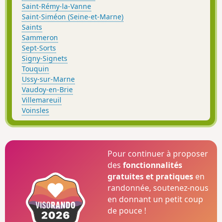
Saint-Rémy-la-Vanne
Saint-Siméon (Seine-et-Marne)
Saints
Sammeron
Sept-Sorts
Signy-Signets
Touquin
Ussy-sur-Marne
Vaudoy-en-Brie
Villemareuil
Voinsles
Pour continuer à proposer
des
fonctionnalités
gratuites et pratiques
en
randonnée, soutenez-nous
en donnant un petit coup
de pouce !