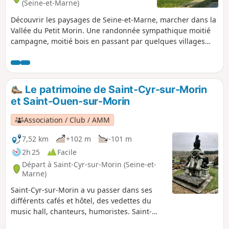
(Seine-et-Marne)
Découvrir les paysages de Seine-et-Marne, marcher dans la
Vallée du Petit Morin. Une randonnée sympathique moitié
campagne, moitié bois en passant par quelques villages
remarquables.. Saint-Cyr-sur-Morin est à visiter.
Le patrimoine de Saint-Cyr-sur-Morin
et Saint-Ouen-sur-Morin
Association / Club / AMM
7,52 km
+102 m
-101 m
2h 25
Facile
Départ à Saint-Cyr-sur-Morin (Seine-et-
Marne)
Saint-Cyr-sur-Morin a vu passer dans ses
différents cafés et hôtel, des vedettes du
music hall, chanteurs, humoristes. Saint-
Ouen-sur-Morin propose un passé plus