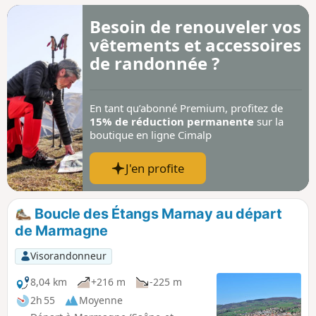
Besoin de renouveler vos
vêtements et accessoires
de randonnée ?
En tant qu’abonné Premium, profitez de
15% de réduction permanente
sur la
boutique en ligne Cimalp
J'en profite
Boucle des Étangs Marnay au départ
de Marmagne
Visorandonneur
8,04 km
+216 m
-225 m
2h 55
Moyenne