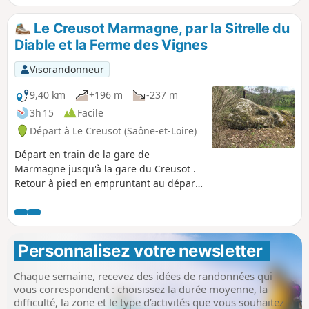
Le Creusot Marmagne, par la Sitrelle du
Diable et la Ferme des Vignes
Visorandonneur
9,40 km
+196 m
-237 m
3h 15
Facile
Départ à Le Creusot (Saône-et-Loire)
Départ en train de la gare de
Marmagne jusqu'à la gare du Creusot .
Retour à pied en empruntant au départ
la chemin le long de la voie du petit
train des Combes, puis chemin en sous-
bois. Arrivée à la gare de Marmagne.
Personnalisez votre newsletter 
Chaque semaine, recevez des idées de randonnées qui
vous correspondent : choisissez la durée moyenne, la
difficulté, la zone et le type d’activités que vous souhaitez