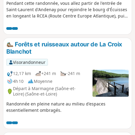
Pendant cette randonnée, vous allez partir de l'entrée de
Saint-Laurent d'Andenay pour rejoindre le bourg d'Écuisses
en longeant la RCEA (Route Centre Europe Atlantique), puis
traverser Écuisses les Sept-Écluses par la voie verte le long
du Canal du Centre. À Écuisses, vous avez les options de
visiter le Musée du Canal et la Villa Perrusson. Puis toujours
par la voie verte, vous rejoindrez le pont Jeanne Rose et
Forêts et ruisseaux autour de La Croix
votre point de départ par la D18.
Blanchot
Visorandonneur
12,17 km
+241 m
-241 m
4h 10
Moyenne
Départ à Marmagne (Saône-et-
Loire) (Saône-et-Loire)
Randonnée en pleine nature au milieu d'espaces
essentiellement ombragés.