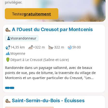
privilégier.
Testez
gratuitement
A l'Ouest du Creusot par Montcenis
Visorandonneur
14,35 km
+322 m
-322 m
5h 00
Moyenne
Départ à Le Creusot (Saône-et-Loire)
Randonnée dans un paysage vallonné, avec de beaux
points de vue, peu de bitume, la traversée du village de
Montcenis et un quartier particulier du Creusot, "Les
Combes".
Saint-Sernin-du-Bois - Écuisses