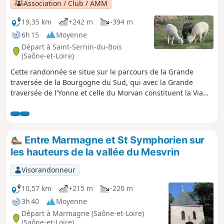
Association / Club / AMM
19,35 km
+242 m
-394 m
6h 15
Moyenne
Départ à Saint-Sernin-du-Bois
(Saône-et-Loire)
Cette randonnée se situe sur le parcours de la Grande
traversée de la Bourgogne du Sud, qui avec la Grande
traversée de l'Yonne et celle du Morvan constituent la Via
Burgundia. Ce grand itinéraire qui va de Montereau-Fault-
Yonne à Macon permet de découvrir la Bourgogne Éternelle
s'étend sur presque 500 km. Vous pouvez le découvrir sur le
site.
Entre Marmagne et St Symphorien sur
les hauteurs de la vallée du Mesvrin
Visorandonneur
10,57 km
+215 m
-220 m
3h 40
Moyenne
Départ à Marmagne (Saône-et-Loire)
(Saône-et-Loire)