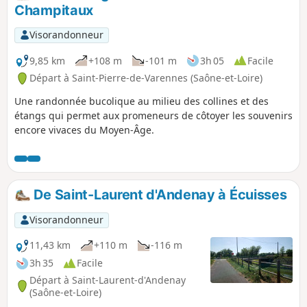
Champitaux
Visorandonneur
9,85 km
+108 m
-101 m
3h 05
Facile
Départ à Saint-Pierre-de-Varennes (Saône-et-Loire)
Une randonnée bucolique au milieu des collines et des
étangs qui permet aux promeneurs de côtoyer les souvenirs
encore vivaces du Moyen-Âge.
De Saint-Laurent d'Andenay à Écuisses
Visorandonneur
11,43 km
+110 m
-116 m
3h 35
Facile
Départ à Saint-Laurent-d'Andenay
(Saône-et-Loire)