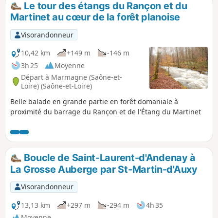
Le tour des étangs du Rançon et du
Martinet au cœur de la forêt planoise
Visorandonneur
10,42 km
+149 m
-146 m
3h 25
Moyenne
Départ à Marmagne (Saône-et-
Loire) (Saône-et-Loire)
Belle balade en grande partie en forêt domaniale à
proximité du barrage du Rançon et de l'Étang du Martinet
Boucle de Saint-Laurent-d'Andenay à
La Grosse Auberge par St-Martin-d'Auxy
Visorandonneur
13,13 km
+297 m
-294 m
4h 35
Moyenne