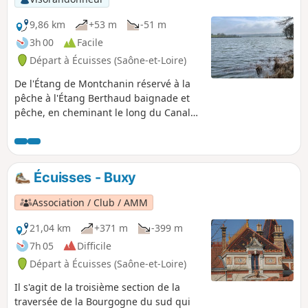
9,86 km
+53 m
-51 m
3h 00
Facile
Départ à Écuisses (Saône-et-Loire)
De l'Étang de Montchanin réservé à la
pêche à l'Étang Berthaud baignade et
pêche, en cheminant le long du Canal
du Centre (Ce canal relie la Loire à la
Saône entre Digoin et Châlon sur Saône)
entre le Pont Jeanne Rose et la première
écluse côté Atlantique, en passant par
Écuisses - Buxy
le barrage, un sentier aménagé avec
indication de la faune et de la flore, la
Association / Club / AMM
digue et la plage de Berthaud,
Montchanin le Haut (commune de Saint-
21,04 km
+371 m
-399 m
Eusèbe), et le Bon Enfant (Hameau de
7h 05
Difficile
Saint-Laurent-d'Andenay).
Départ à Écuisses (Saône-et-Loire)
Il s'agit de la troisième section de la
traversée de la Bourgogne du sud qui