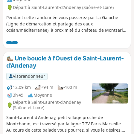
Départ à Saint-Laurent-d'Andenay (Saône-et-Loire)
Pendant cette randonnée vous passerez par La Galoche
(Ligne de démarcation et partage des eaux
océan/méditerranée), à proximité du château de Montsarin
(privé), dans plusieurs hameaux de Saint-Martin-d'Auxy et la
Grosse Auberge (hameau des Baudots)
Une boucle à l'Ouest de Saint-Laurent-
d'Andenay
Visorandonneur
12,09 km
+94 m
-100 m
3h 45
Moyenne
Départ à Saint-Laurent-d'Andenay
(Saône-et-Loire)
Saint-Laurent d'Andenay, petit village proche de
Montchanin, est traversé par la ligne TGV Paris-Marseille.
Au cours de cette balade vous pourrez, si vous le désirez,