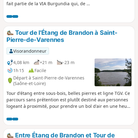
fait partie de la VIA Burgundia qui, de la
confluence de l'Yonne et de la Seine à
Montereau-Fault-Yonne, pernet de
rejoindre Macon en traversant toute la
Bourgogne. C'est aussi le chemin de la
Tour de l'Étang de Brandon à Saint-
Bourgogne Eternelle où l'histoire se
Pierre-de-Varennes
mêle au patrimoine pour nous révéler
sa belle nature.
Visorandonneur
4,08 km
+21 m
-23 m
1h 15
Facile
Départ à Saint-Pierre-de-Varennes
(Saône-et-Loire)
Tour d'étang entre sous-bois, belles pierres et ligne TGV. Ce
parcours sans prétention est plutôt destiné aux personnes
logeant à proximité, pour prendre un bol d'air en une heure
ou pour pique-niquer. Il y a assez peu de passage, voire
aucun en dehors de la belle saison.
Entre Étang de Brandon et Tour de