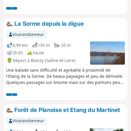
faire une pause pique-nique sur les berges de l'étang où
vous avez des tables à votre disposition.
La Sorme depuis la digue
Visorandonneur
6,99 km
+35 m
-35 m
2h 05
Facile
Départ à Blanzy (Saône-et-Loire)
Une balade sans difficulté et agréable à proximité de
l'Etang de la Sorme. De beaux paysages et peu de dénivelé.
Quelques passages sur bitume mais sur des portions peu
fréquentées.
Forêt de Planoise et Etang du Martinet
Visorandonneur