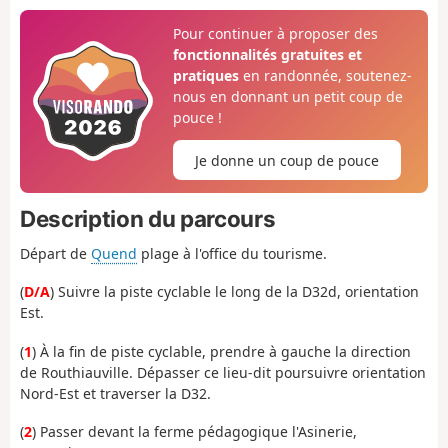
Pour continuer à proposer des
fonctionnalités gratuites et
pratiques
en randonnée, soutenez-
nous en donnant un petit coup de
pouce !
Je donne un coup de pouce
Description du parcours
Départ de
Quend
plage à l'office du tourisme.
(
D/A
) Suivre la piste cyclable le long de la D32d, orientation
Est.
(
1
) À la fin de piste cyclable, prendre à gauche la direction
de Routhiauville. Dépasser ce lieu-dit poursuivre orientation
Nord-Est et traverser la D32.
(
2
) Passer devant la ferme pédagogique l'Asinerie,