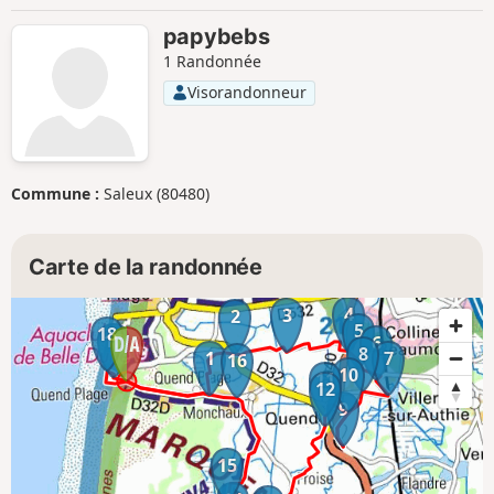
papybebs
1 Randonnée
Visorandonneur
Commune :
Saleux (80480)
Carte de la randonnée
4
3
2
5
18
17
6
8
1
7
16
10
11
12
9
15