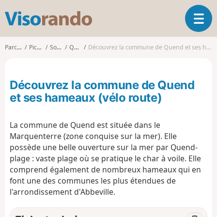
V
O
i
u
s
v
o
Parcours
Picardie
Somme
Quend
Découvrez la commune de Quend et ses hameaux (vélo route)
r
r
i
a
r
n
Découvrez la commune de Quend
l
d
a
et ses hameaux (vélo route)
o
n
a
La commune de Quend est située dans le
v
i
Marquenterre (zone conquise sur la mer). Elle
g
possède une belle ouverture sur la mer par Quend-
a
plage : vaste plage où se pratique le char à voile. Elle
t
comprend également de nombreux hameaux qui en
i
font une des communes les plus étendues de
o
l'arrondissement d'Abbeville.
n