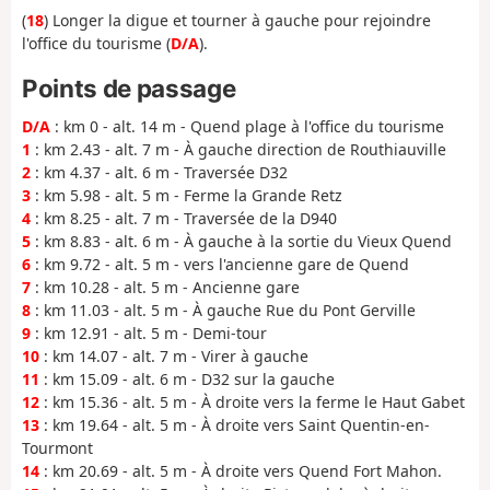
(
18
) Longer la digue et tourner à gauche pour rejoindre
l'office du tourisme (
D/A
).
Points de passage
D/A
: km 0 - alt. 14 m - Quend plage à l'office du tourisme
1
: km 2.43 - alt. 7 m - À gauche direction de Routhiauville
2
: km 4.37 - alt. 6 m - Traversée D32
3
: km 5.98 - alt. 5 m - Ferme la Grande Retz
4
: km 8.25 - alt. 7 m - Traversée de la D940
5
: km 8.83 - alt. 6 m - À gauche à la sortie du Vieux Quend
6
: km 9.72 - alt. 5 m - vers l'ancienne gare de Quend
7
: km 10.28 - alt. 5 m - Ancienne gare
8
: km 11.03 - alt. 5 m - À gauche Rue du Pont Gerville
9
: km 12.91 - alt. 5 m - Demi-tour
10
: km 14.07 - alt. 7 m - Virer à gauche
11
: km 15.09 - alt. 6 m - D32 sur la gauche
12
: km 15.36 - alt. 5 m - À droite vers la ferme le Haut Gabet
13
: km 19.64 - alt. 5 m - À droite vers Saint Quentin-en-
Tourmont
14
: km 20.69 - alt. 5 m - À droite vers Quend Fort Mahon.