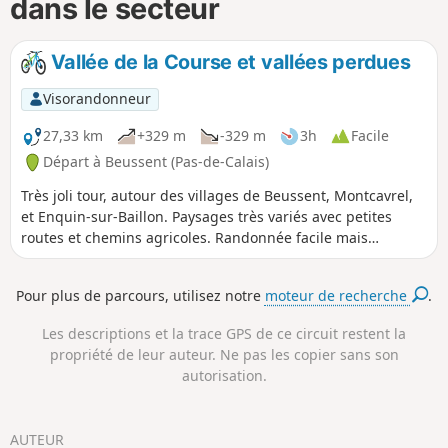
dans le secteur
Vallée de la Course et vallées perdues
Visorandonneur
27,33 km
+329 m
-329 m
3h
Facile
Départ à Beussent (Pas-de-Calais)
Très joli tour, autour des villages de Beussent, Montcavrel,
et Enquin-sur-Baillon. Paysages très variés avec petites
routes et chemins agricoles. Randonnée facile mais
sportive. Vous aurez la chance de voir différents aspects de
la vallée de la Course, avec ses cressonnières encore en
Pour plus de parcours, utilisez notre
moteur de recherche
.
activité. Halte pique-nique agréable à Enquin sur Baillon
(table ombragée) ou Beussent, près de la rivière. Le départ
Les descriptions et la trace GPS de ce circuit restent la
se fait d'Enquinehaut car la descente sur la Course est
propriété de leur auteur. Ne pas les copier sans son
splendide. Vous verrez de jolies vallées perdues.
autorisation.
AUTEUR