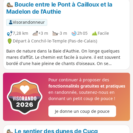
mouillé ! Application Visorando utile pour suivre la première
Boucle entre le Pont à Cailloux et la
boucle.
Madelon de l'Authie
Visorandonneur
7,28 km
+3 m
-3 m
2h 05
Facile
Départ à Conchil-le-Temple (Pas-de-Calais)
Bain de nature dans la Baie d'Authie. On longe quelques
mares d'affût. Le chemin est facile à suivre. il est souvent
bordé d'une haie pleine de chants d'oiseaux. On se
rapproche souvent de l'Authie et de ses méandres
Pour continuer à proposer des
fonctionnalités gratuites et pratiques
en randonnée, soutenez-nous en
donnant un petit coup de pouce !
Je donne un coup de pouce
Le sentier des dunes de Cucq