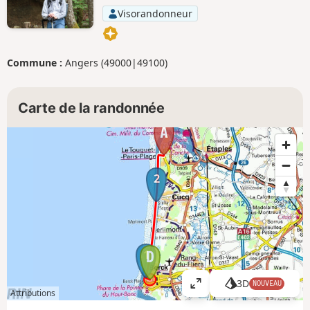
Visorandonneur
Commune :
Angers (49000|49100)
Carte de la randonnée
2
1
3D
NOUVEAU
A
Attributions
ff