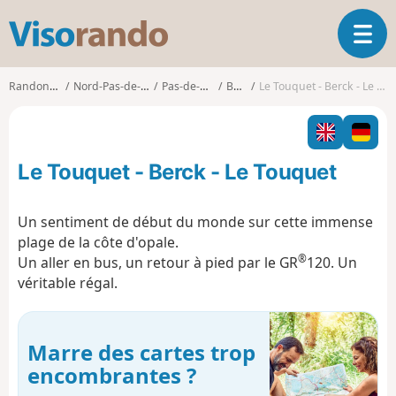
V
O
i
u
s
v
o
Randonnées
Nord-Pas-de-Calais
Pas-de-Calais
Berck
Le Touquet - Berck - Le Touquet
r
r
i
a
r
n
l
d
Le Touquet - Berck - Le Touquet
a
o
n
a
Un sentiment de début du monde sur cette immense
v
plage de la côte d'opale.
i
®
Un aller en bus, un retour à pied par le GR
120. Un
g
véritable régal.
a
t
i
o
Marre des cartes trop
n
encombrantes ?