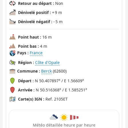
Retour au départ :
Non
Dénivelé positif :
+ 9 m
Dénivelé négatif :
- 5 m
Point haut :
16 m
Point bas :
4 m
Pays :
France
Région :
Côte d'Opale
Commune :
Berck
(62600)
Départ :
N 50.407897° / E 1.56609°
Arrivée :
N 50.516368° / E 1.585251°
Carte(s) IGN :
Ref. 2105ET
Météo détaillée heure par heure