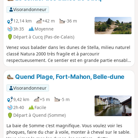
Visorandonneur
12,14 km
+42 m
-36 m
3h 35
Moyenne
Départ à Cucq (Pas-de-Calais)
Venez vous balader dans les dunes de Stella, milieu naturel
classé Natura 2000 très fragile et à parcourir
respectueusement. Ce sentier est en grande partie ensablé.
Vous découvrirez les trois types de dunes (embryonnaires,
blanches et grises) avec de jolis panoramas en haut de
Quend Plage, Fort-Mahon, Belle-dune
celles-ci. Vous longerez la mer et découvrirez le Bois Joly.
Très belle randonnée malgré tout un peu physique.
Visorandonneur
9,42 km
+5 m
-5 m
2h 40
Facile
Départ à Quend (Somme)
La baie de Somme c'est magnifique. Vous voulez voir les
phoques, faire du char à voile, monter à cheval sur le sable.