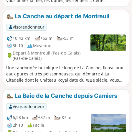
Vous aimez la mer, les dunes, les sentiers... Cette
randonnée est pour vous.
La Canche au départ de Montreuil
Visorandonneur
10,42 km
+52 m
-53 m
3h 10
Moyenne
Départ à Montreuil (Pas-de-Calais)
(Pas-de-Calais)
Une randonnée bucolique le long de La Canche, fleuve aux
eaux pures et très poissonneuses, qui démarre à La
Citadelle dont le Château Royal date du XIIIe siècle. Vous
commencerez par longer les remparts. Vous passerez par
les marais et vous flânerez au bord de La Canche. Vous
La Baie de la Canche depuis Camiers
croiserez peut-être des pêcheurs ou des sportifs
s'entraînant au club de Canoë-Kayak.
Visorandonneur
6,58 km
+87 m
-87 m
2h 10
Facile