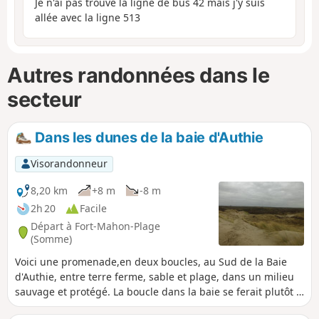
Je n'ai pas trouvé la ligne de bus 42 mais j'y suis
allée avec la ligne 513
Autres randonnées dans le
secteur
Dans les dunes de la baie d'Authie
Visorandonneur
8,20 km
+8 m
-8 m
2h 20
Facile
Départ à Fort-Mahon-Plage
(Somme)
Voici une promenade,en deux boucles, au Sud de la Baie
d'Authie, entre terre ferme, sable et plage, dans un milieu
sauvage et protégé. La boucle dans la baie se ferait plutôt à
marée descendante, c'est mieux pour marcher dans le sable