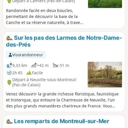
Départ à Camiers (Pas-de-Calais)
Randonnée facile en deux boucles,
permettant de découvrir la baie de la
Canche et sa réserve naturelle, à travers
des bois dunaires avec de jolis points de
vue sur la baie et Le Touquet en
Sur les pas des Larmes de Notre-Dame-
première partie, puis à travers les
des-Prés
marais et la baie, avec accès possible à
la plage . Retour par un bois de
Visorandonneur
merisiers.
9,33 km
+42 m
-51 m
2h 45
Facile
Départ à Neuville-sous-Montreuil
(Pas-de-Calais)
Venez découvrir la grande richesse floristique, faunistique
et historique, qui entoure la Chartreuse de Neuville, l'un
des plus grands monastères chartreux de France. Vous
trouverez le long de votre parcours les ingrédients de la
recette des Larmes-de-Notre-Dame-des-Prés, liqueur
Les remparts de Montreuil-sur-Mer
traditionnellement élaborée par les moines.Pour débuter ou