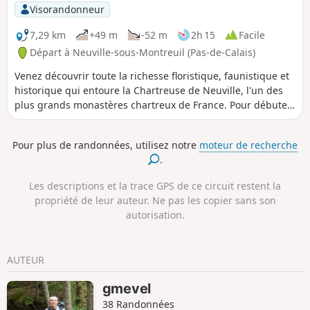
conclure votre randonnée , vous serez chaleureusement
Visorandonneur
accueilli pour une visite de la Chartreuse de
Neuville.Retrouvez les horaires d'ouverture au public et les
7,29 km
+49 m
-52 m
2h 15
Facile
actualités sur le site de la Chartreuse.
Départ à Neuville-sous-Montreuil (Pas-de-Calais)
Venez découvrir toute la richesse floristique, faunistique et
historique qui entoure la Chartreuse de Neuville, l'un des
plus grands monastères chartreux de France. Pour débuter
ou conclure votre randonnée, vous serez chaleureusement
accueilli pour une visite du monastère et des jardins de la
Pour plus de randonnées, utilisez notre
moteur de recherche
Chartreuse de Neuville. Retrouvez les horaires d'ouverture
.
au public et les actualités sur notre site
Les descriptions et la trace GPS de ce circuit restent la
propriété de leur auteur. Ne pas les copier sans son
autorisation.
AUTEUR
gmevel
38 Randonnées